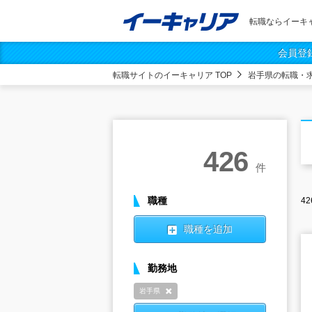
転職ならイーキ
会員登
転職サイトのイーキャリア TOP
岩手県の転職・
426
件
職種
42
職種を追加
勤務地
岩手県
削除