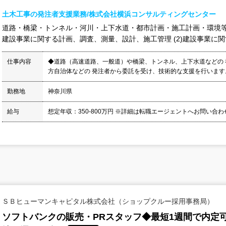
土木工事の発注者支援業務/株式会社横浜コンサルティングセンター
道路・橋梁・トンネル・河川・上下水道・都市計画・施工計画・環境等に
建設事業に関する計画、調査、測量、設計、施工管理 (2)建設事業に関す
仕事内容
◆道路（高速道路、一般道）や橋梁、トンネル、上下水道などの 
方自治体などの 発注者から委託を受け、技術的な支援を行います。
勤務地
神奈川県
給与
想定年収：350-800万円 ※詳細は転職エージェントへお問い合
ＳＢヒューマンキャピタル株式会社（ショップクルー採用事務局）
ソフトバンクの販売・PRスタッフ◆最短1週間で内定可