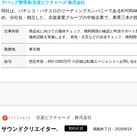
デバッグ管理者/京楽ピクチャーズ.株式会社
同社は、パチンコ・パチスロのリーディングカンパニーであるKYORA
め、分社化・独立した、京楽産業グループの中核企業で、業界三本の指に
仕事内容
商品化に向けての最終チェック、権利関係の確認と申請サポート
最終試験を実施します。 表現・文言などの法令チェック、権利関係
勤務地
東京都
給与
想定年収：400-1000万円 ※詳細は転職エージェントへお問い
京楽ピクチャーズ．株式会社
サウンドクリエイター.
契約社員
掲載終了日：2026/8/14