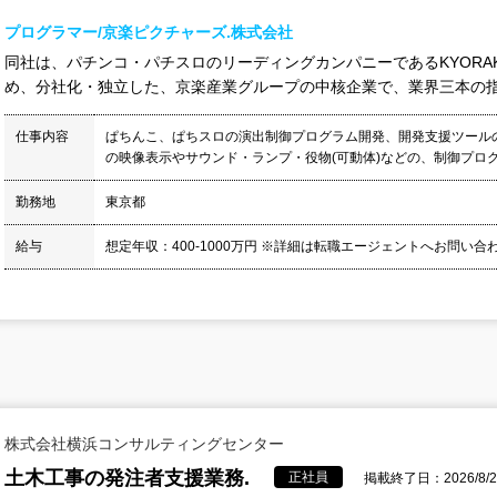
プログラマー/京楽ピクチャーズ.株式会社
同社は、パチンコ・パチスロのリーディングカンパニーであるKYORA
め、分社化・独立した、京楽産業グループの中核企業で、業界三本の指に
仕事内容
ぱちんこ、ぱちスロの演出制御プログラム開発、開発支援ツール
の映像表示やサウンド・ランプ・役物(可動体)などの、制御プログラ
勤務地
東京都
給与
想定年収：400-1000万円 ※詳細は転職エージェントへお問い
株式会社横浜コンサルティングセンター
土木工事の発注者支援業務.
正社員
掲載終了日：2026/8/2