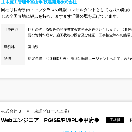
土木施工管理◆富山◆/技建開発株式会社
同社は長野県内トップクラスの建設コンサルタントとして地域の発展に
じめ全国各地に拠点を持ち、ますます活躍の場を広げています。
仕事内容
同社の抱える案件の発注者支援業務をお任せいたします。 【具体
要な資料作成や、施工状況の照合及び確認、工事検査等への臨場、
勤務地
富山県
給与
想定年収：420-660万円 ※詳細は転職エージェントへお問い合
株式会社ＢＴＭ（東証グロース上場）
Webエンジニア PG/SE/PM/PL◆甲府◆
正社員