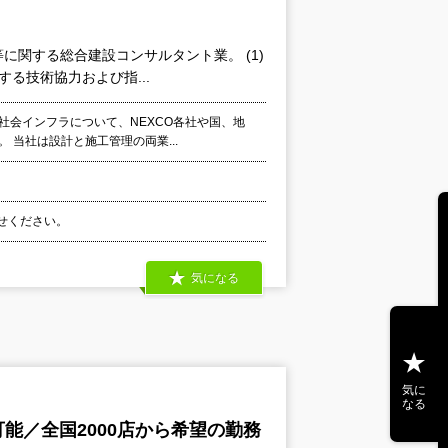
関する総合建設コンサルタント業。 (1)
る技術協力および指...
社会インフラについて、NEXCO各社や国、地
 当社は設計と施工管理の両業...
わせください。
気になる
気に
なる
能／全国2000店から希望の勤務