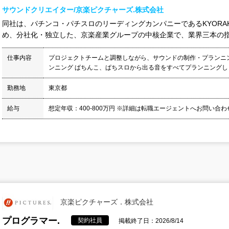
サウンドクリエイター/京楽ピクチャーズ.株式会社
同社は、パチンコ・パチスロのリーディングカンパニーであるKYORA
め、分社化・独立した、京楽産業グループの中核企業で、業界三本の指に
仕事内容
プロジェクトチームと調整しながら、サウンドの制作・プランニング
ンニング ぱちんこ、ぱちスロから出る音をすべてプランニングします
勤務地
東京都
給与
想定年収：400-800万円 ※詳細は転職エージェントへお問い合
京楽ピクチャーズ．株式会社
プログラマー.
契約社員
掲載終了日：2026/8/14