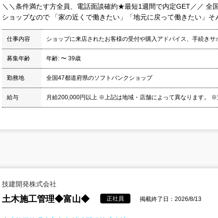
＼＼条件満たす方全員、電話面談確約★最短1週間で内定GET／／ 全国
ショップなので 「家の近くで働きたい」「地元に戻って働きたい」そんな
仕事内容
ショップに来店されたお客様の受付や購入アドバイス、手続きサ
募集年齢
年齢: 〜 39歳
勤務地
全国47都道府県のソフトバンクショップ
給与
月給200,000円以上 ※上記は地域・店舗によって異なります。 ※
技建開発株式会社
土木施工管理◆富山◆
正社員
掲載終了日：2026/8/13