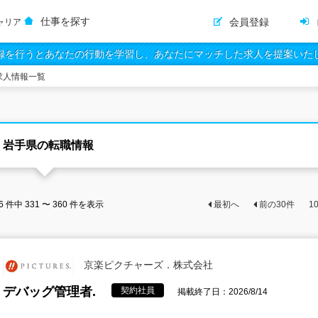
仕事を探す
会員登録
ャリア
録を行うとあなたの行動を学習し、あなたにマッチした求人を提案いた
求人情報一覧
岩手県の転職情報
6
件中
331 〜 360
件を表示
最初へ
前の
30
件
1
京楽ピクチャーズ．株式会社
デバッグ管理者.
契約社員
掲載終了日：2026/8/14