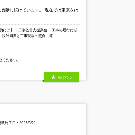
貢献し続けています。 現在では東京をは
的には】 ・工事監督支援業務 →工事の履行に必
設計図書と工事現場の照合 等...
わせください。
気になる
掲載終了日：2026/8/21