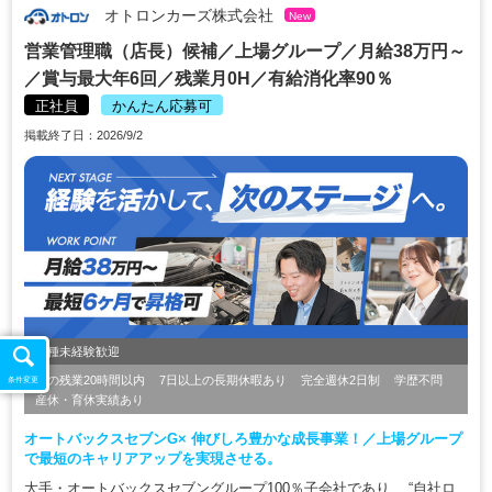
オトロンカーズ株式会社
New
営業管理職（店長）候補／上場グループ／月給38万円～
／賞与最大年6回／残業月0H／有給消化率90％
正社員
かんたん応募可
掲載終了日：2026/9/2
職種未経験歓迎
月の残業20時間以内
7日以上の長期休暇あり
完全週休2日制
学歴不問
条件変更
産休・育休実績あり
オートバックスセブンG× 伸びしろ豊かな成長事業！／上場グループ
で最短のキャリアアップを実現させる。
大手・オートバックスセブングループ100％子会社であり、 “自社ロ