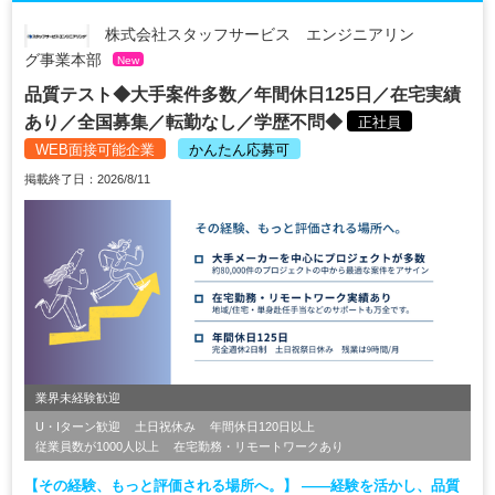
株式会社スタッフサービス エンジニアリン
グ事業本部
New
品質テスト◆大手案件多数／年間休日125日／在宅実績
あり／全国募集／転勤なし／学歴不問◆
正社員
WEB面接可能企業
かんたん応募可
掲載終了日：2026/8/11
業界未経験歓迎
U・Iターン歓迎
土日祝休み
年間休日120日以上
従業員数が1000人以上
在宅勤務・リモートワークあり
【その経験、もっと評価される場所へ。】 ――経験を活かし、品質