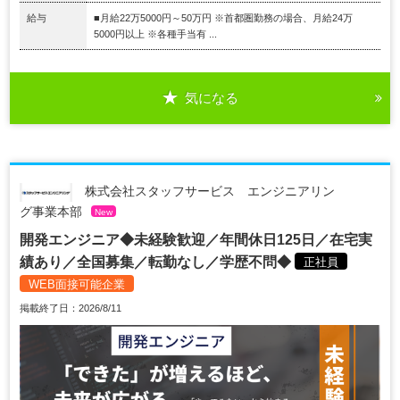
給与
■月給22万5000円～50万円 ※首都圏勤務の場合、月給24万
5000円以上 ※各種手当有 ...
気になる
株式会社スタッフサービス エンジニアリン
グ事業本部
New
開発エンジニア◆未経験歓迎／年間休日125日／在宅実
績あり／全国募集／転勤なし／学歴不問◆
正社員
WEB面接可能企業
掲載終了日：2026/8/11