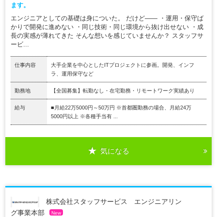
ます。
エンジニアとしての基礎は身についた。 だけど―― ・運用・保守ば
かりで開発に進めない ・同じ技術・同じ環境から抜け出せない ・成
長の実感が薄れてきた そんな想いを感じていませんか？ スタッフサ
ービ...
仕事内容
大手企業を中心としたITプロジェクトに参画。開発、インフ
ラ、運用保守など
勤務地
【全国募集】転勤なし・在宅勤務・リモートワーク実績あり
給与
■月給22万5000円～50万円 ※首都圏勤務の場合、月給24万
5000円以上 ※各種手当有 ...
気になる
株式会社スタッフサービス エンジニアリン
グ事業本部
New