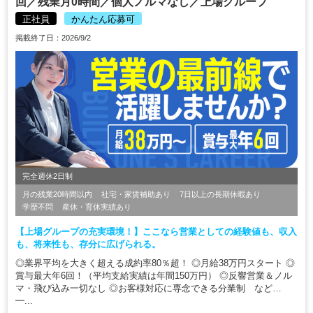
回／残業月0時間／個人ノルマなし／上場グループ
正社員
かんたん応募可
掲載終了日：2026/9/2
完全週休2日制
月の残業20時間以内
社宅・家賃補助あり
7日以上の長期休暇あり
学歴不問
産休・育休実績あり
【上場グループの充実環境！】ここなら営業としての経験値も、収入
も、将来性も、存分に広げられる。
◎業界平均を大きく超える成約率80％超！ ◎月給38万円スタート ◎
賞与最大年6回！（平均支給実績は年間150万円） ◎反響営業＆ノル
マ・飛び込み一切なし ◎お客様対応に専念できる分業制 など…
━...