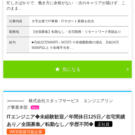
忙しさばかりで、働き方に余裕がない ・次のキャリアが描けず、こ
のまま...
仕事内容
大手企業でIT事務・ITサポート業務を担当
勤務地
【全国募集】転勤なし・在宅勤務・リモートワーク実績あり
給与
■月給22万5000円～50万円 ※首都圏勤務の場合、月給24万
5000円以上 ※各種手当有 ...
気になる
株式会社スタッフサービス エンジニアリン
グ事業本部
New
ITエンジニア◆未経験歓迎／年間休日125日／在宅実績
あり／全国募集／転勤なし／学歴不問◆
正社員
WEB面接可能企業