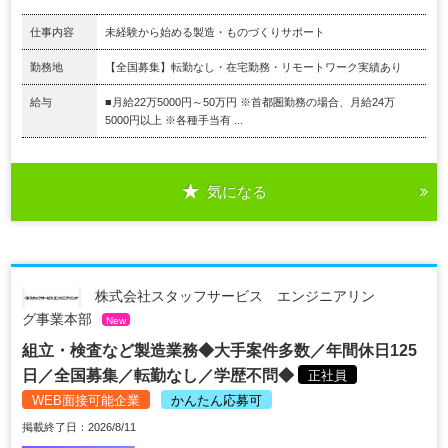
仕事内容
未経験から始める製造・ものづくりサポート
勤務地
【全国募集】転勤なし・在宅勤務・リモートワーク実績あり
給与
■月給22万5000円～50万円 ※首都圏勤務の場合、月給24万
5000円以上 ※各種手当有 ...
気になる
株式会社スタッフサービス エンジニアリン
グ事業本部
New
組立・検査など製造業務◆大手案件多数／年間休日125
日／全国募集／転勤なし／学歴不問◆
正社員
WEB面接可能企業
かんたん応募可
掲載終了日：2026/8/11