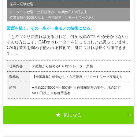
業界未経験歓迎
U・Iターン歓迎
土日祝休み
年間休日120日以上
従業員数が1000人以上
在宅勤務・リモートワークあり
図面を描く、その一歩が一生モノの技術になる。
「ものづくりに憧れはあるけれど、何から始めていいか分からない」
そんな方にこそ、CADオペレーターを知ってほしいと思っています。
CADは業界を問わず使われる技術で、身につければ長く活躍できま
す。 ...
仕事内容
未経験から始めるCADオペレーター業務
勤務地
【全国募集】転勤なし・在宅勤務・リモートワーク実績あり
給与
■月給22万5000円～50万円 ※首都圏勤務の場合、月給24万
5000円以上 ※各種手当有 ...
気になる