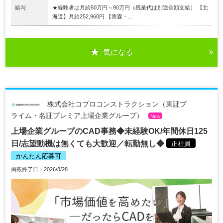
給与
★経験者は月給50万円～90万円（残業代は別途全額支給） 【北
海道】月給252,960円 【青森・...
気になる
株式会社コプロコンストラクション（東証プ
ライム・名証プレミア上場企業グループ）
New
上場企業グループのCAD事務◆未経験OK/年間休日125
日/志望動機は無くても大歓迎／転勤無し◆
正社員
かんたん応募可
掲載終了日：2026/8/28