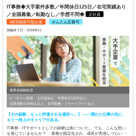
IT事務◆大手案件多数／年間休日125日／在宅実績あり
／全国募集／転勤なし／学歴不問◆
正社員
WEB面接可能企業
かんたん応募可
掲載終了日：2026/8/11
業界未経験歓迎
U・Iターン歓迎
土日祝休み
年間休日120日以上
従業員数が1000人以上
在宅勤務・リモートワークあり
【その経験、もっと評価される場所へ。】 ――慣れた仕事の先に、
もう一段上のキャリアがある。
IT事務・ITサポートとしての経験は身についた。 でも、こんな想い
を感じていませんか？ ・業務が固定化され、成長が実感しづらい ・