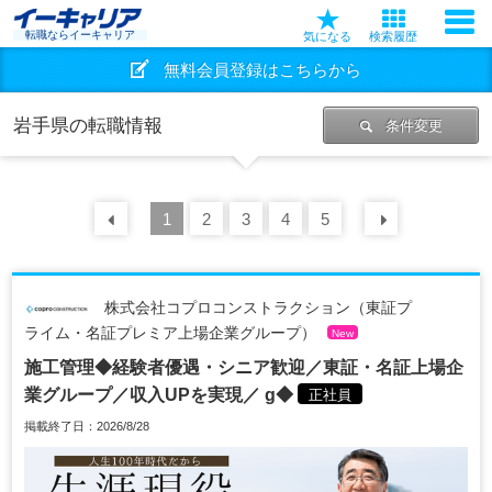
転職ならイーキャリア
気になる
検索履歴
無料会員登録はこちらから
岩手県の転職情報
条件変更
前の
1
30
2
件
3
4
5
次の
30
株式会社コプロコンストラクション（東証プ
ライム・名証プレミア上場企業グループ）
New
施工管理◆経験者優遇・シニア歓迎／東証・名証上場企
業グループ／収入UPを実現／ g◆
正社員
掲載終了日：2026/8/28