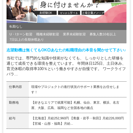
転勤なし
U・Iターン歓迎
職種未経験歓迎
業界未経験歓迎
募集人数10名以上
7日以上の長期休暇あり
志望動機は無くてもOK◎あなたの転職理由の本音を聞かせて下さい♪
当社では、専門的な知識や技術がなくても、 しっかりとした研修を
通じて成長できる環境を整えています。 年間休日125日、土日休み、
育児休暇の取得率100％という働きやすさが自慢です。 ワークライフ
バラ...
仕事内容
現場やプロジェクトの進行状況のサポート業務をお任せしま
す！
勤務地
【好きなエリアで就業可能】札幌、仙台、東京、横浜、名古
屋、大阪、広島、福岡など全国各地の拠点
給与
【北海道】月給252,960円 【青森・岩手・秋田】月給226,000円
【宮城・山形・福島】月給...