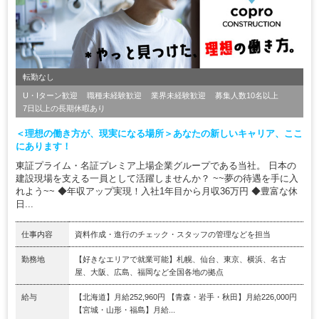
転勤なし
U・Iターン歓迎
職種未経験歓迎
業界未経験歓迎
募集人数10名以上
7日以上の長期休暇あり
＜理想の働き方が、現実になる場所＞あなたの新しいキャリア、ここ
にあります！
東証プライム・名証プレミア上場企業グループである当社。 日本の
建設現場を支える一員として活躍しませんか？ ~~夢の待遇を手に入
れよう~~ ◆年収アップ実現！入社1年目から月収36万円 ◆豊富な休
日...
仕事内容
資料作成・進行のチェック・スタッフの管理などを担当
勤務地
【好きなエリアで就業可能】札幌、仙台、東京、横浜、名古
屋、大阪、広島、福岡など全国各地の拠点
給与
【北海道】月給252,960円 【青森・岩手・秋田】月給226,000円
【宮城・山形・福島】月給...