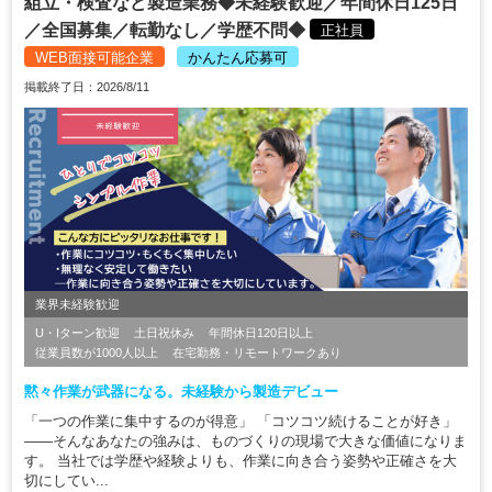
組立・検査など製造業務◆未経験歓迎／年間休日125日
／全国募集／転勤なし／学歴不問◆
正社員
WEB面接可能企業
かんたん応募可
掲載終了日：2026/8/11
業界未経験歓迎
U・Iターン歓迎
土日祝休み
年間休日120日以上
従業員数が1000人以上
在宅勤務・リモートワークあり
黙々作業が武器になる。未経験から製造デビュー
「一つの作業に集中するのが得意」 「コツコツ続けることが好き」
――そんなあなたの強みは、ものづくりの現場で大きな価値になりま
す。 当社では学歴や経験よりも、作業に向き合う姿勢や正確さを大
切にしてい...