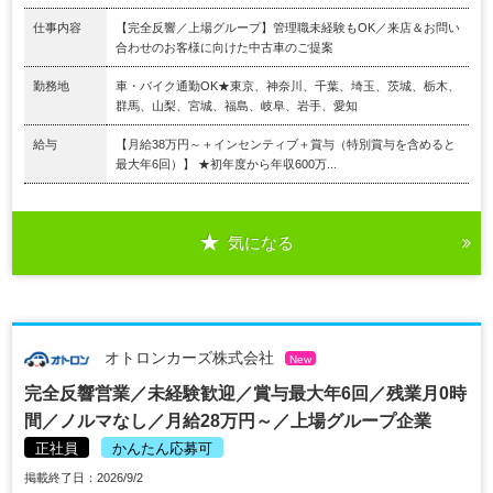
仕事内容
【完全反響／上場グループ】管理職未経験もOK／来店＆お問い
合わせのお客様に向けた中古車のご提案
勤務地
車・バイク通勤OK★東京、神奈川、千葉、埼玉、茨城、栃木、
群馬、山梨、宮城、福島、岐阜、岩手、愛知
給与
【月給38万円～＋インセンティブ＋賞与（特別賞与を含めると
最大年6回）】 ★初年度から年収600万...
気になる
オトロンカーズ株式会社
New
完全反響営業／未経験歓迎／賞与最大年6回／残業月0時
間／ノルマなし／月給28万円～／上場グループ企業
正社員
かんたん応募可
掲載終了日：2026/9/2