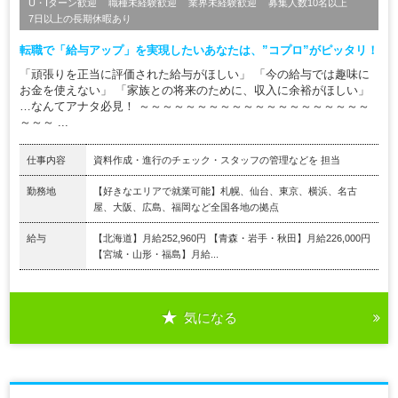
U・Iターン歓迎
職種未経験歓迎
業界未経験歓迎
募集人数10名以上
7日以上の長期休暇あり
転職で「給与アップ」を実現したいあなたは、”コプロ”がピッタリ！
「頑張りを正当に評価された給与がほしい」 「今の給与では趣味に
お金を使えない」 「家族との将来のために、収入に余裕がほしい」
…なんてアナタ必見！ ～～～～～～～～～～～～～～～～～～～～
～～～ ...
仕事内容
資料作成・進行のチェック・スタッフの管理などを 担当
勤務地
【好きなエリアで就業可能】札幌、仙台、東京、横浜、名古
屋、大阪、広島、福岡など全国各地の拠点
給与
【北海道】月給252,960円 【青森・岩手・秋田】月給226,000円
【宮城・山形・福島】月給...
気になる