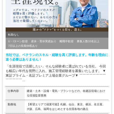
転勤なし
U・Iターン歓迎
産休・育休実績あり
離職中歓迎
募集人数10名以上
7日以上の長期休暇あり
当社では、ベテランのスキル・経験を高く評価します。年齢を理由に
迷う必要はありません！
「生涯現役で活躍したい」そんな経験者に選ばれている当社。 今回
も幅広い年代を視野に入れ、施工管理経験者を募集いたします。 ▼
東証プライム・名証プレミア上場企業グループ▼ ￣￣￣￣￣￣￣￣
￣￣￣￣￣...
仕事内容
建築・土木・設備・電気・プラントなどの、各建設現場におけ
る現場監督業務
勤務地
【希望エリアで就業可能】札幌、仙台、東京、横浜、名古屋、
大阪、広島、福岡をはじめとする全国各地の拠点