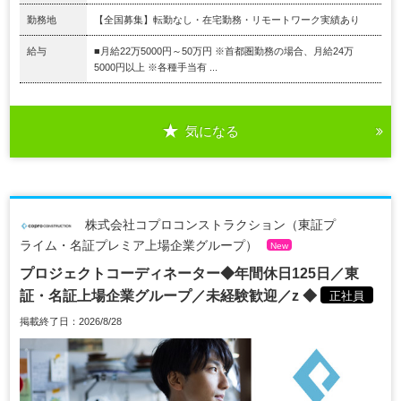
勤務地
【全国募集】転勤なし・在宅勤務・リモートワーク実績あり
給与
■月給22万5000円～50万円 ※首都圏勤務の場合、月給24万
5000円以上 ※各種手当有 ...
気になる
株式会社コプロコンストラクション（東証プ
ライム・名証プレミア上場企業グループ）
New
プロジェクトコーディネーター◆年間休日125日／東
証・名証上場企業グループ／未経験歓迎／z ◆
正社員
掲載終了日：2026/8/28