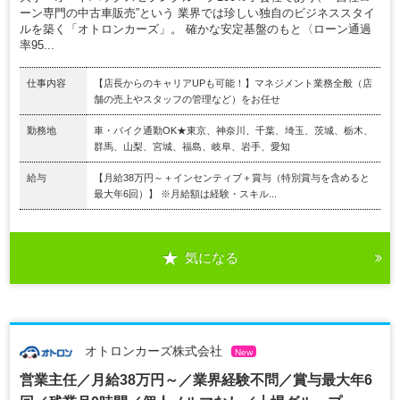
ーン専門の中古車販売”という 業界では珍しい独自のビジネススタイ
ルを築く「オトロンカーズ」。 確かな安定基盤のもと〈ローン通過
率95...
仕事内容
【店長からのキャリアUPも可能！】マネジメント業務全般（店
舗の売上やスタッフの管理など）をお任せ
勤務地
車・バイク通勤OK★東京、神奈川、千葉、埼玉、茨城、栃木、
群馬、山梨、宮城、福島、岐阜、岩手、愛知
給与
【月給38万円～＋インセンティブ＋賞与（特別賞与を含めると
最大年6回）】 ※月給額は経験・スキル...
気になる
オトロンカーズ株式会社
New
営業主任／月給38万円～／業界経験不問／賞与最大年6