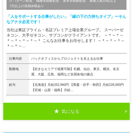
U・Iターン歓迎
職種未経験歓迎
業界未経験歓迎
募集人数10名以上
7日以上の長期休暇あり
「人をサポートする仕事がしたい」「縁の下の力持ちタイプ」ーそん
なアナタ必見です！
当社は東証プライム・名証プレミア上場企業グループ。 スーパーゼ
ネコン、大手ゼネコン、サブコンがクライアントです。 ～＊～＊～
＊～＊～＊～＊～＊ こんなお仕事をお任せします！ ～＊～＊～＊～
＊～＊～...
仕事内容
バックオフィスからプロジェクトを支えるお仕事
勤務地
【好きなエリアで就業可能】札幌、仙台、東京、横浜、名古
屋、大阪、広島、福岡など全国各地の拠点
給与
【北海道】月給252,960円 【青森・岩手・秋田】月給226,000円
【宮城・山形・福島】月給...
気になる