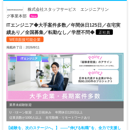
株式会社スタッフサービス エンジニアリン
グ事業本部
New
ITエンジニア◆大手案件多数／年間休日125日／在宅実
績あり／全国募集／転勤なし／学歴不問◆
正社員
WEB面接可能企業
掲載終了日：2026/8/11
業界未経験歓迎
U・Iターン歓迎
土日祝休み
年間休日120日以上
従業員数が1000人以上
在宅勤務・リモートワークあり
【経験を、次のステージへ。】 ――“伸びる転職”を、全力で支援し