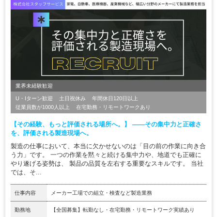
業界未経験歓迎
U・Iターン歓迎
土日祝休み
年間休日120日以上
従業員数が1000人以上
在宅勤務・リモートワークあり
【その経験、もっと評価される場所へ。】 ――その集中力と正確さ
を、評価される製造現場へ。
製造の仕事において、本当に欠かせないのは「目の前の作業に向き合
う力」です。 一つの作業を黙々と続ける集中力や、地道でも正確に
やり遂げる姿勢は、 製品の品質を左右する重要なスキルです。 当社
では、そ...
仕事内容
メーカー工場での組立・検査など製造業務
勤務地
【全国募集】転勤なし・在宅勤務・リモートワーク実績あり