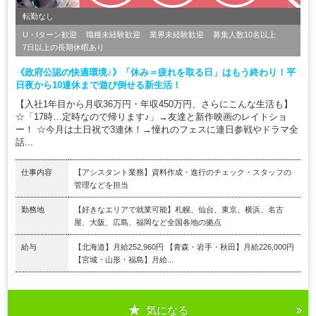
転勤なし
U・Iターン歓迎
職種未経験歓迎
業界未経験歓迎
募集人数10名以上
7日以上の長期休暇あり
《政府公認の快適環境♪》「休み＝疲れを取る日」はもう終わり！平
日夜から10連休まで遊び倒せる新生活！
【入社1年目から月収36万円・年収450万円、さらにこんな生活も】
☆「17時…定時なので帰ります♪」→友達と新作映画のレイトショ
ー！ ☆今月は土日祝で3連休！→憧れのフェスに連日参戦やドラマ全
話...
仕事内容
【アシスタント業務】資料作成・進行のチェック・スタッフの
管理などを担当
勤務地
【好きなエリアで就業可能】札幌、仙台、東京、横浜、名古
屋、大阪、広島、福岡など全国各地の拠点
給与
【北海道】月給252,960円 【青森・岩手・秋田】月給226,000円
【宮城・山形・福島】月給...
気になる