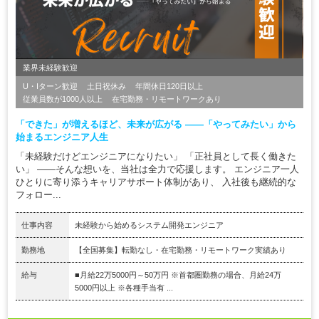
業界未経験歓迎
U・Iターン歓迎
土日祝休み
年間休日120日以上
従業員数が1000人以上
在宅勤務・リモートワークあり
「できた」が増えるほど、未来が広がる ――「やってみたい」から
始まるエンジニア人生
「未経験だけどエンジニアになりたい」 「正社員として長く働きた
い」 ――そんな想いを、当社は全力で応援します。 エンジニア一人
ひとりに寄り添うキャリアサポート体制があり、 入社後も継続的な
フォロー...
仕事内容
未経験から始めるシステム開発エンジニア
勤務地
【全国募集】転勤なし・在宅勤務・リモートワーク実績あり
給与
■月給22万5000円～50万円 ※首都圏勤務の場合、月給24万
5000円以上 ※各種手当有 ...