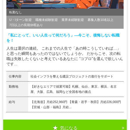
転勤なし
U・Iターン歓迎
職種未経験歓迎
業界未経験歓迎
募集人数10名以上
7日以上の長期休暇あり
「私にとって、いい人生って何だろう」―今こそ、後悔しない転職
を！
人生は選択の連続。 これまでの人生で「あの時こうしていれば…」
と思った瞬間もあったのではないでしょうか。 だからこそ、次の転
職は失敗したくないと考えているあなたに ”コプロ”を選んで欲しいん
です...
仕事内容
社会インフラを整える建設プロジェクトの進行をサポート
勤務地
【好きなエリアで就業可能】札幌、仙台、東京、横浜、名古
屋、大阪、広島、福岡など全国各地の拠点
給与
【北海道】月給252,960円 【青森・岩手・秋田】月給226,000円
【宮城・山形・福島】月給...
気になる