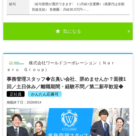
給与
〈給与形態が選択できます〉 １)月給+交通費+（残業代は全額
別途支給） 首都圏：月給30.0万円～...
気になる
株式会社ワールドコーポレーション（ Ｎａｒ
ｅｒｕ Ｇｒｏｕｐ）
事務管理スタッフ◆古臭い会社、辞めませんか？面接1
回／土日休み／離職期間・経験不問／第二新卒歓迎◆
正社員
かんたん応募可
掲載終了日：2026/8/14