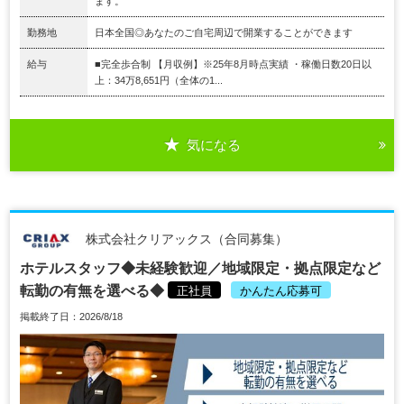
ます。
勤務地
日本全国◎あなたのご自宅周辺で開業することができます
給与
■完全歩合制 【月収例】※25年8月時点実績 ・稼働日数20日以
上：34万8,651円（全体の1...
気になる
株式会社クリアックス（合同募集）
ホテルスタッフ◆未経験歓迎／地域限定・拠点限定など
転勤の有無を選べる◆
正社員
かんたん応募可
掲載終了日：2026/8/18