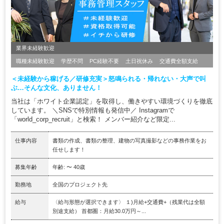
業界未経験歓迎
職種未経験歓迎
学歴不問
PC経験不要
土日祝休み
交通費全額支給
＜未経験から稼げる／研修充実＞怒鳴られる・帰れない・大声で叫
ぶ…そんな文化、ありません！
当社は「ホワイト企業認定」を取得し、働きやすい環境づくりを徹底
しています。 ＼SNSで特別情報も発信中／ Instagramで
「world_corp_recruit」と検索！ メンバー紹介など限定...
仕事内容
書類の作成、書類の整理、建物の写真撮影などの事務作業をお
任せします！
募集年齢
年齢: 〜 40歳
勤務地
全国のプロジェクト先
給与
〈給与形態が選択できます〉 １)月給+交通費+（残業代は全額
別途支給） 首都圏：月給30.0万円～...