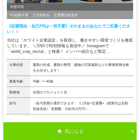
学歴不問
PC経験不要
土日祝休み
交通費全額支給
《志望理由・自己PRは一切不要》そのままのあなたでご応募くださ
い！！
当社は「ホワイト企業認定」を取得し、働きやすい環境づくりを徹底
しています。 ＼SNSで特別情報も発信中／ Instagramで
「world_corp_recruit」と検索！ メンバー紹介など限定...
仕事内容
書類の作成、書類の整理、建物の写真撮影などの事務業務全般
をお任せします！
募集年齢
年齢: 〜 40歳
勤務地
全国のプロジェクト先
給与
〈給与形態が選択できます〉 １)月給+交通費+（残業代は全額
別途支給） 首都圏：月給30.0万円～...
気になる