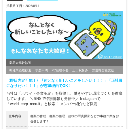
掲載終了日：2026/8/14
業界未経験歓迎
職種未経験歓迎
学歴不問
PC経験不要
土日祝休み
交通費全額支給
〈即日内定可能！〉「何となく新しいことをしたい！！！」「正社員
になりたい！！！」が志望理由でOK！
当社は「ホワイト企業認定」を取得し、働きやすい環境づくりを徹底
しています。 ＼SNSで特別情報も発信中／ Instagramで
「world_corp_recruit」と検索！ メンバー紹介など限定...
仕事内容
書類の作成、書類の整理、建物の写真撮影などの事務作業をお
任せします！