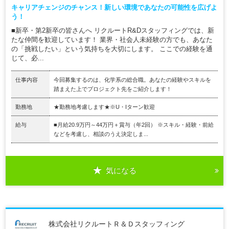
キャリアチェンジのチャンス！新しい環境であなたの可能性を広げよ
う！
■新卒・第2新卒の皆さんへ リクルートR&Dスタッフィングでは、新
たな仲間を歓迎しています！ 業界・社会人未経験の方でも、あなた
の「挑戦したい」という気持ちを大切にします。 ここでの経験を通
じて、必...
仕事内容
今回募集するのは、化学系の総合職。あなたの経験やスキルを
踏まえた上でプロジェクト先をご紹介します！
勤務地
★勤務地考慮します★※U・Iターン歓迎
給与
■月給20.9万円～44万円＋賞与（年2回） ※スキル・経験・前給
などを考慮し、相談のうえ決定しま...
気になる
株式会社リクルートＲ＆Ｄスタッフィング