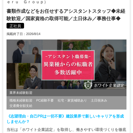
ｅｒｕ Ｇｒｏｕｐ）
書類作成などをお任せするアシスタントスタッフ◆未経
験歓迎／国家資格の取得可能／土日休み／事務仕事◆
正社員
掲載終了日：2026/8/14
業界未経験歓迎
職種未経験歓迎
PC経験不要
社宅・家賃補助あり
土日祝休み
交通費全額支給
《志望理由・自己PRは一切不要》建設業界で新しいキャリアを形成
しませんか？
当社は「ホワイト企業認定」を取得し、働きやすい環境づくりを徹底