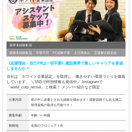
業界未経験歓迎
職種未経験歓迎
学歴不問
PC経験不要
土日祝休み
交通費全額支給
《志望理由・自己PRは一切不要》建設業界で新しいキャリアを形成
しませんか？
当社は「ホワイト企業認定」を取得し、働きやすい環境づくりを徹底
しています。 ＼SNSで特別情報も発信中／ Instagramで
「world_corp_recruit」と検索！ メンバー紹介など限定...
仕事内容
世の中に必要とされる経験を積めます！国家資格でもある施工
管理資格の取得も可能です！
募集年齢
年齢: 〜 40歳
勤務地
全国のプロジェクト先