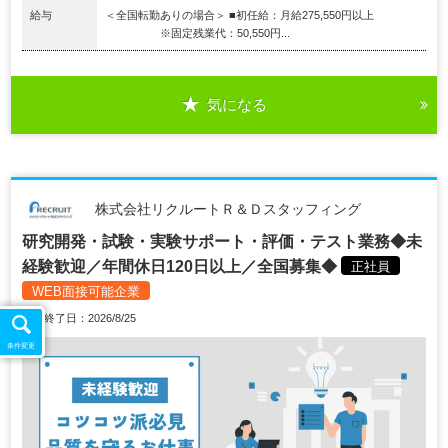
給与
＜全国転勤ありの場合＞ ■初任給：月給275,550円以上
※固定残業代：50,550円...
気になる
株式会社リクルートＲ＆Ｄスタッフィング
研究開発・試験・実験サポート・評価・テスト業務◆未
経験歓迎／年間休日120日以上／全国募集◆
正社員
WEB面接可能企業
掲載終了日：2026/8/25
条件変更