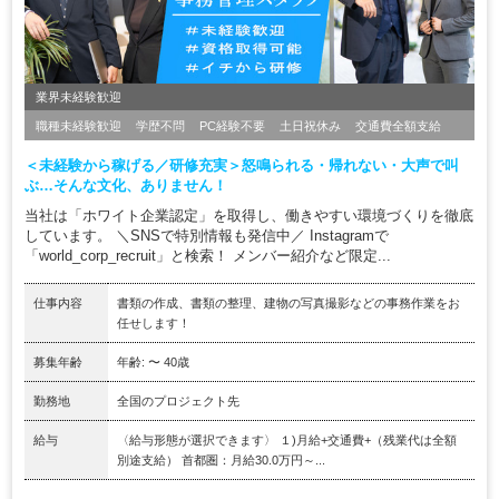
業界未経験歓迎
職種未経験歓迎
学歴不問
PC経験不要
土日祝休み
交通費全額支給
＜未経験から稼げる／研修充実＞怒鳴られる・帰れない・大声で叫
ぶ…そんな文化、ありません！
当社は「ホワイト企業認定」を取得し、働きやすい環境づくりを徹底
しています。 ＼SNSで特別情報も発信中／ Instagramで
「world_corp_recruit」と検索！ メンバー紹介など限定...
仕事内容
書類の作成、書類の整理、建物の写真撮影などの事務作業をお
任せします！
募集年齢
年齢: 〜 40歳
勤務地
全国のプロジェクト先
給与
〈給与形態が選択できます〉 １)月給+交通費+（残業代は全額
別途支給） 首都圏：月給30.0万円～...