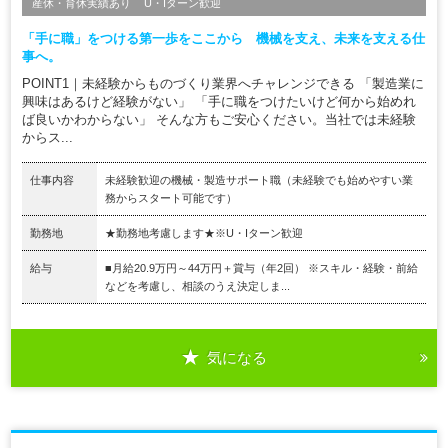
産休・育休実績あり
U・Iターン歓迎
「手に職」をつける第一歩をここから 機械を支え、未来を支える仕
事へ。
POINT1｜未経験からものづくり業界へチャレンジできる 「製造業に
興味はあるけど経験がない」 「手に職をつけたいけど何から始めれ
ば良いかわからない」 そんな方もご安心ください。当社では未経験
からス...
仕事内容
未経験歓迎の機械・製造サポート職（未経験でも始めやすい業
務からスタート可能です）
勤務地
★勤務地考慮します★※U・Iターン歓迎
給与
■月給20.9万円～44万円＋賞与（年2回） ※スキル・経験・前給
などを考慮し、相談のうえ決定しま...
気になる