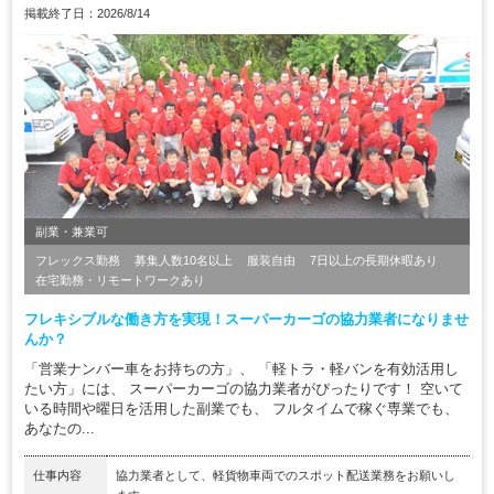
掲載終了日：2026/8/14
副業・兼業可
フレックス勤務
募集人数10名以上
服装自由
7日以上の長期休暇あり
在宅勤務・リモートワークあり
フレキシブルな働き方を実現！スーパーカーゴの協力業者になりませ
んか？
「営業ナンバー車をお持ちの方」、 「軽トラ・軽バンを有効活用し
たい方」には、 スーパーカーゴの協力業者がぴったりです！ 空いて
いる時間や曜日を活用した副業でも、 フルタイムで稼ぐ専業でも、
あなたの...
仕事内容
協力業者として、軽貨物車両でのスポット配送業務をお願いし