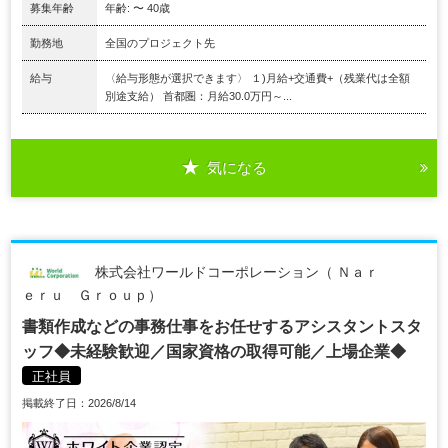
募集年齢
年齢: 〜 40歳
勤務地
全国のプロジェクト先
給与
〈給与形態が選択できます〉 １)月給+交通費+（残業代は全額
別途支給） 首都圏：月給30.0万円～...
気になる
株式会社ワールドコーポレーション（ Ｎａｒ
ｅｒｕ Ｇｒｏｕｐ）
書類作成などの事務仕事をお任せするアシスタントスタ
ッフ◆未経験歓迎／国家資格の取得可能／上場企業◆
正社員
掲載終了日：2026/8/14