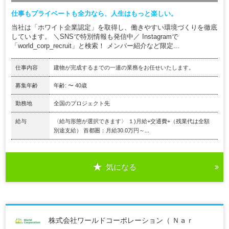
仕事もプライベートも全力なら、人生はもっと楽しい。
当社は「ホワイト企業認定」を取得し、働きやすい環境づくりを徹底
しています。 ＼SNSで特別情報も発信中／ Instagramで
「world_corp_recruit」と検索！ メンバー紹介など限定...
仕事内容
建物が完成するまでの一連の業務をお任せいたします。
募集年齢
年齢: 〜 40歳
勤務地
全国のプロジェクト先
給与
〈給与形態が選択できます〉 １)月給+交通費+（残業代は全額
別途支給） 首都圏：月給30.0万円～...
気になる
株式会社ワールドコーポレーション（ Ｎａｒ