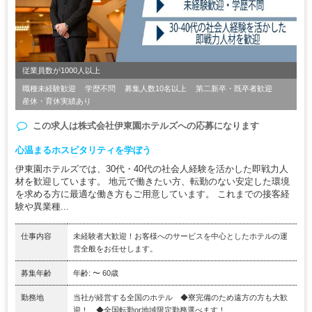
従業員数が1000人以上
職種未経験歓迎
学歴不問
募集人数10名以上
第二新卒・既卒者歓迎
産休・育休実績あり
この求人は
株式会社伊東園ホテルズ
への応募になります
心温まるホスピタリティを学ぼう
伊東園ホテルズでは、30代・40代の社会人経験を活かした即戦力人
材を歓迎しています。 地元で働きたい方、転勤のない安定した環境
を求める方に最適な働き方もご用意しています。 これまでの接客経
験や異業種...
仕事内容
未経験者大歓迎！お客様へのサービスを中心としたホテルの運
営全般をお任せします。
募集年齢
年齢: 〜 60歳
勤務地
当社が経営する全国のホテル ◆寮完備のため遠方の方も大歓
迎！ ◆全国転勤or地域限定勤務選べます！