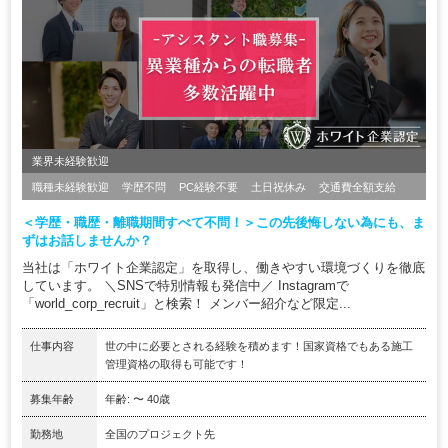
業界未経験歓迎
職種未経験歓迎
学歴不問
PC経験不要
土日祝休み
交通費全額支給
＜学歴・職歴・離職期間すべて不問！＞この先後悔しない為にも、ま
ずはお話しませんか？
当社は「ホワイト企業認定」を取得し、働きやすい環境づくりを徹底
しています。 ＼SNSで特別情報も発信中／ Instagramで
「world_corp_recruit」と検索！ メンバー紹介など限定...
仕事内容
世の中に必要とされる経験を積めます！国家資格でもある施工
管理資格の取得も可能です！
募集年齢
年齢: 〜 40歳
勤務地
全国のプロジェクト先