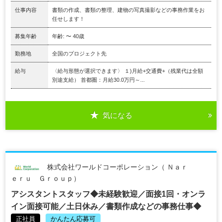
仕事内容
書類の作成、書類の整理、建物の写真撮影などの事務作業をお
任せします！
募集年齢
年齢: 〜 40歳
勤務地
全国のプロジェクト先
給与
〈給与形態が選択できます〉 １)月給+交通費+（残業代は全額
別途支給） 首都圏：月給30.0万円～...
気になる
株式会社ワールドコーポレーション（ Ｎａｒ
ｅｒｕ Ｇｒｏｕｐ）
アシスタントスタッフ◆未経験歓迎／面接1回・オンラ
イン面接可能／土日休み／書類作成などの事務仕事◆
正社員
かんたん応募可