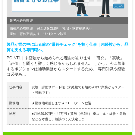
業界未経験歓迎
職種未経験歓迎
完全週休2日制
社宅・家賃補助あり
産休・育休実績あり
U・Iターン歓迎
製品が世の中に出る前の“最終チェック”を担う仕事｜未経験から、品
質を支える専門職へ。
POINT1｜未経験から始められる理由があります 「研究」「実験」
「評価」と聞くと難しく感じるかもしれません。 しかし、今回募集
するポジションは補助業務からスタートするため、 専門知識や経験
は必要あ...
仕事内容
試験・評価サポート職（未経験でも始めやすい業務からスター
ト可能です）
勤務地
★勤務地考慮します★※U・Iターン歓迎
給与
■月給20.9万円～44万円＋賞与（年2回） ※スキル・経験・前給
などを考慮し、相談のうえ決定しま...