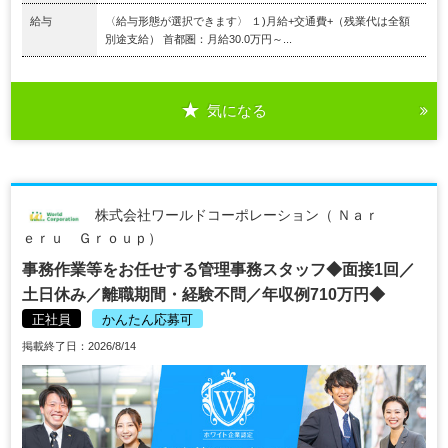
給与
〈給与形態が選択できます〉 １)月給+交通費+（残業代は全額
別途支給） 首都圏：月給30.0万円～...
気になる
株式会社ワールドコーポレーション（ Ｎａｒ
ｅｒｕ Ｇｒｏｕｐ）
事務作業等をお任せする管理事務スタッフ◆面接1回／
土日休み／離職期間・経験不問／年収例710万円◆
正社員
かんたん応募可
掲載終了日：2026/8/14