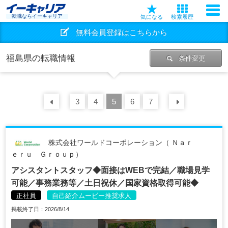
転職ならイーキャリア
気になる
検索履歴
無料会員登録はこちらから
福島県の転職情報
条件変更
前の
3
30
4
件
5
6
7
次の
30
株式会社ワールドコーポレーション（ Ｎａｒ
ｅｒｕ Ｇｒｏｕｐ）
アシスタントスタッフ◆面接はWEBで完結／職場見学
可能／事務業務等／土日祝休／国家資格取得可能◆
正社員
自己紹介ムービー推奨求人
掲載終了日：2026/8/14