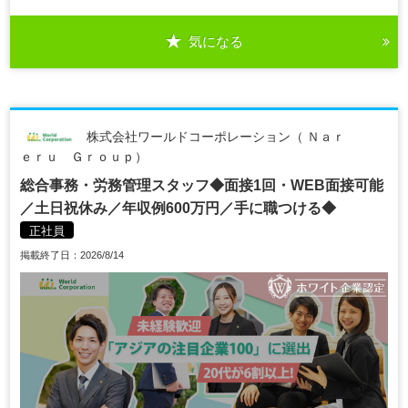
気になる
株式会社ワールドコーポレーション（ Ｎａｒ
ｅｒｕ Ｇｒｏｕｐ）
総合事務・労務管理スタッフ◆面接1回・WEB面接可能
／土日祝休み／年収例600万円／手に職つける◆
正社員
掲載終了日：2026/8/14