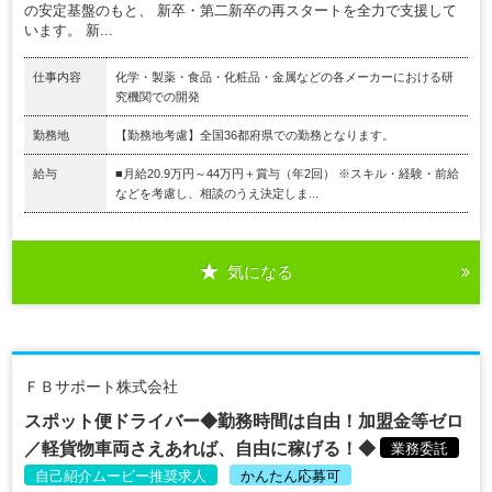
の安定基盤のもと、 新卒・第二新卒の再スタートを全力で支援して
います。 新...
仕事内容
化学・製薬・食品・化粧品・金属などの各メーカーにおける研
究機関での開発
勤務地
【勤務地考慮】全国36都府県での勤務となります。
給与
■月給20.9万円～44万円＋賞与（年2回） ※スキル・経験・前給
などを考慮し、相談のうえ決定しま...
気になる
ＦＢサポート株式会社
スポット便ドライバー◆勤務時間は自由！加盟金等ゼロ
／軽貨物車両さえあれば、自由に稼げる！◆
業務委託
自己紹介ムービー推奨求人
かんたん応募可