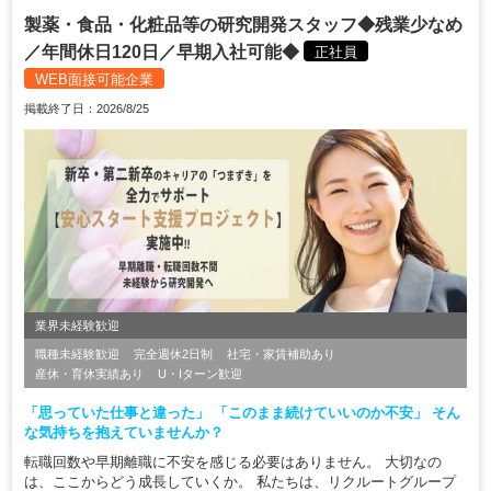
製薬・食品・化粧品等の研究開発スタッフ◆残業少なめ
／年間休日120日／早期入社可能◆
正社員
WEB面接可能企業
掲載終了日：2026/8/25
業界未経験歓迎
職種未経験歓迎
完全週休2日制
社宅・家賃補助あり
産休・育休実績あり
U・Iターン歓迎
「思っていた仕事と違った」 「このまま続けていいのか不安」 そん
な気持ちを抱えていませんか？
転職回数や早期離職に不安を感じる必要はありません。 大切なの
は、ここからどう成長していくか。 私たちは、リクルートグループ