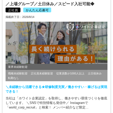
／上場グループ／土日休み／スピード入社可能◆
正社員
かんたん応募可
掲載終了日：2026/8/14
業界未経験歓迎
職種未経験歓迎
正社員未経験歓迎
従業員数が1000人以上
土日祝休み
転勤なし
＼未経験から活躍できる★研修制度充実／働きやすい・稼げるは実現
できる！
当社は「ホワイト企業認定」を取得し、働きやすい環境づくりを徹底
しています。 ＼SNSで特別情報も発信中／ Instagramで
「world_corp_recruit」と検索！ メンバー紹介など限定...