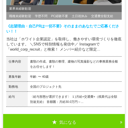
業界未経験歓迎
職種未経験歓迎
学歴不問
PC経験不要
土日祝休み
交通費全額支給
《志望理由・自己PRは一切不要》そのままのあなたでご応募くださ
い！！
当社は「ホワイト企業認定」を取得し、働きやすい環境づくりを徹底
しています。 ＼SNSで特別情報も発信中／ Instagramで
「world_corp_recruit」と検索！ メンバー紹介など限定...
仕事内容
書類の作成、書類の整理、建物の写真撮影などの事務業務全般
をお任せします！
募集年齢
年齢: 〜 40歳
勤務地
全国のプロジェクト先
給与
〈給与形態が選択できます〉 １)月給+交通費+（残業代は全額
別途支給） 首都圏：月給30.0万円～...
気になる