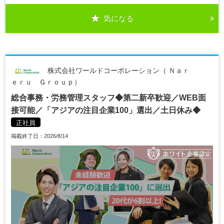
気になる
株式会社ワールドコーポレーション（ Ｎａｒ
ｅｒｕ Ｇｒｏｕｐ）
総合事務・労務管理スタッフ◆第二新卒歓迎／WEB面
接可能／「アジアの注目企業100」選出／土日休み◆
正社員
掲載終了日：2026/8/14