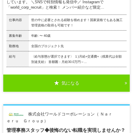
しています。 ＼SNSで特別情報も発信中／ Instagramで
「world_corp_recruit」と検索！ メンバー紹介など限定...
仕事内容
世の中に必要とされる経験を積めます！国家資格でもある施工
管理資格の取得も可能です！
募集年齢
年齢: 〜 40歳
勤務地
全国のプロジェクト先
給与
〈給与形態が選択できます〉 １)月給+交通費+（残業代は全額
別途支給） 首都圏：月給30.0万円～...
気になる
株式会社ワールドコーポレーション（ Ｎａｒ
ｅｒｕ Ｇｒｏｕｐ）
管理事務スタッフ◆後悔のない転職を実現しませんか？