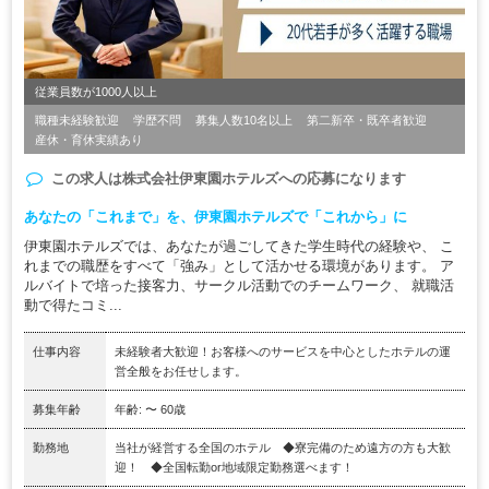
従業員数が1000人以上
職種未経験歓迎
学歴不問
募集人数10名以上
第二新卒・既卒者歓迎
産休・育休実績あり
この求人は
株式会社伊東園ホテルズ
への応募になります
あなたの「これまで」を、伊東園ホテルズで「これから」に
伊東園ホテルズでは、あなたが過ごしてきた学生時代の経験や、 こ
れまでの職歴をすべて「強み」として活かせる環境があります。 ア
ルバイトで培った接客力、サークル活動でのチームワーク、 就職活
動で得たコミ...
仕事内容
未経験者大歓迎！お客様へのサービスを中心としたホテルの運
営全般をお任せします。
募集年齢
年齢: 〜 60歳
勤務地
当社が経営する全国のホテル ◆寮完備のため遠方の方も大歓
迎！ ◆全国転勤or地域限定勤務選べます！