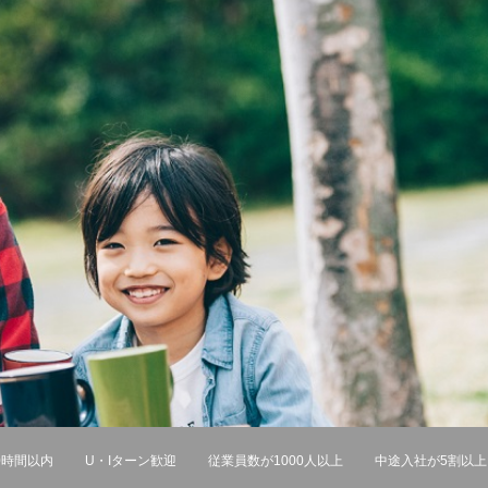
0時間以内
U・Iターン歓迎
従業員数が1000人以上
中途入社が5割以上