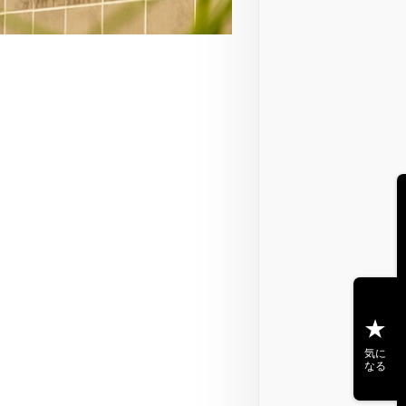
気に
なる