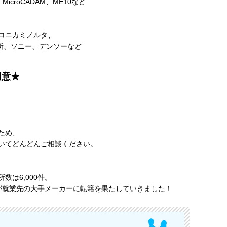
AD、MicroCADAM、ME10など
コニカミノルタ、
所、ソニー、デンソーなど
用意★
ため、
いてどんどんご相談ください。
は6,000件。
アが就業先の大手メーカーに転籍を果たしていきました！