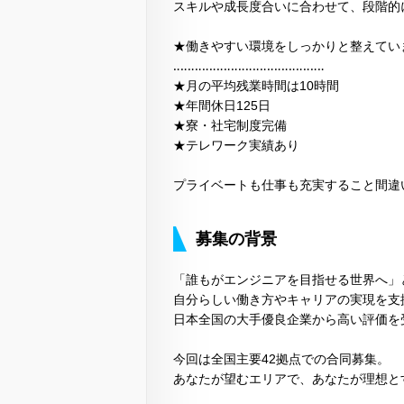
スキルや成長度合いに合わせて、段階的
★働きやすい環境をしっかりと整えてい
‥‥‥‥‥‥‥‥‥‥‥‥‥‥‥‥‥‥‥‥‥
★月の平均残業時間は10時間
★年間休日125日
★寮・社宅制度完備
★テレワーク実績あり
プライベートも仕事も充実すること間違
募集の背景
「誰もがエンジニアを目指せる世界へ」
自分らしい働き方やキャリアの実現を支
日本全国の大手優良企業から高い評価を
今回は全国主要42拠点での合同募集。
あなたが望むエリアで、あなたが理想と