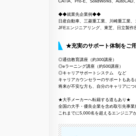
CATIA、Pro-E、SolidWorks、AutoC
◆◆就業先企業例◆◆
日産自動車、三菱重工業、川崎重工業、
JFEエンジニアリング、東芝、日立製作
★充実のサポート体制をご
◎通信教育講座（約300講座）
◎eラーニング講座（約500講座）
◎キャリアサポートシステム など
キャリアカウンセラーのサポートもある
将来が不安な方も、自分のキャリアにつ
★大手メーカーへ転籍する道もあり★
全国の大手・優良企業を含め取引先事業所数
これまでに5,000名を超えるエンジニ