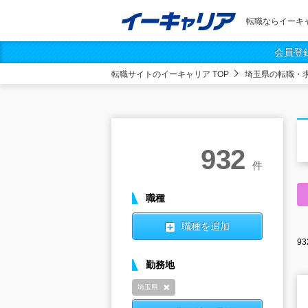
転職ならイーキ
会員登
転職サイトのイーキャリア TOP
埼玉県の転職・
932
件
職種
職種を追加
93
勤務地
埼玉県
削除