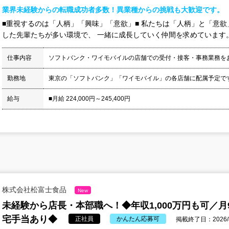
業界未経験からの転職成功者多数！異業種からの挑戦も大歓迎です。
■重視するのは「人柄」「興味」「意欲」■ 私たちは「人柄」と「意欲
した先輩たちが多い環境で、 一緒に成長していく仲間を求めています。 
仕事内容
ソフトバンク・ワイモバイルの店舗での受付・接客・事務業務を
勤務地
東京の「ソフトバンク」「ワイモバイル」の各店舗に配属予定で
給与
■月給 224,000円～245,400円
株式会社松富士食品
New
未経験から店長・本部職へ！◆年収1,000万円も可／
宅手当あり◆
正社員
かんたん応募可
掲載終了日：2026/8