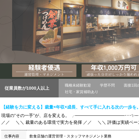
職種未経験歓迎
学歴不問
面接1回
従業員数が1000人以上
社宅・家賃補助あり
【経験を力に変える】裁量×年収×成長、すべて手に入れる次の一歩を
現場の“その一手”が、店を変える。 ╭────────────────･･
／／ ＼＼ 裁量のある環境で実力を発揮 ／／ ＼＼ 評価は実績ベース、
仕事内容
飲食店舗の運営管理・スタッフマネジメント業務