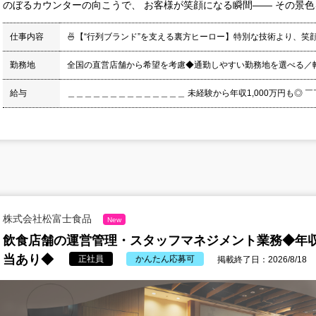
のぼるカウンターの向こうで、 お客様が笑顔になる瞬間―― その景色を
仕事内容
🍜【“行列ブランド”を支える裏方ヒーロー】特別な技術より、
勤務地
全国の直営店舗から希望を考慮◆通勤しやすい勤務地を選べる／転
給与
＿＿＿＿＿＿＿＿＿＿＿＿＿＿ 未経験から年収1,000万円も◎ ￣
株式会社松富士食品
New
飲食店舗の運営管理・スタッフマネジメント業務◆年収1
当あり◆
正社員
かんたん応募可
掲載終了日：2026/8/18