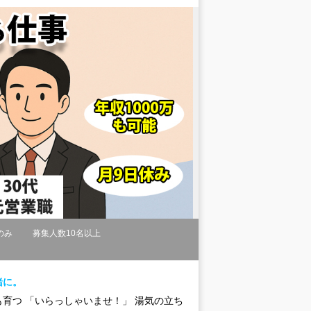
のみ
募集人数10名以上
緒に。
も育つ 「いらっしゃいませ！」 湯気の立ち