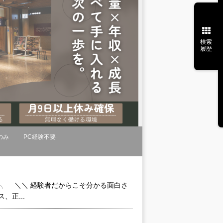
検索
履歴
のみ
PC経験不要
。
･✨─╮ ＼＼ 経験者だからこそ分かる面白さ
正...