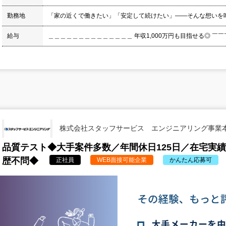
勤務地
「家の近くで働きたい」「安定して続けたい」――そんな想いを叶
給与
＿＿＿＿＿＿＿＿＿＿＿＿＿＿ 年収1,000万円も目指せる◎ ￣￣￣
株式会社スタッフサービス エンジニアリング事業
品質テスト◆大手案件多数／年間休日125日／在宅実
歴不問◆
正社員
WEB面接可能企業
かんたん応募可