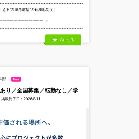
える“希望考慮型”の勤務地制度！
￣￣￣￣￣￣￣￣￣￣￣ 「...
気になる
本部
New
績あり／全国募集／転勤なし／学
掲載終了日：2026/8/11