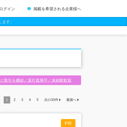
ログイン
掲載を希望される企業様へ
します。
と取引を継続／直行直帰可／未経験歓迎
件
1
2
3
4
5
次の
30
件
最後へ
PR