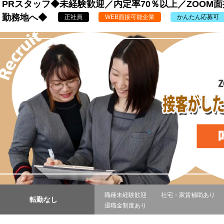
PRスタッフ◆未経験歓迎／内定率70％以上／ZOOM
勤務地へ◆
正社員
WEB面接可能企業
かんたん応募可
職種未経験歓迎
社宅・家賃補助あり
転勤なし
退職金制度あり