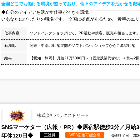
全国どこでも働ける環境が整っており、個々のアイデアを活かせる職
◆自分のアイデアを活かす仕事ができる環境 ￣￣￣￣￣￣￣￣￣￣￣
いあなたにぴったりの職場です。 全国に拠点があるため、 希望のエリア
仕事内容
ソフトバンクショップにて、PR活動や接客、販売を担当します。
勤務地
関東・中部50店舗展開のソフトバンクショップからご希望店舗
給与
【愛知・静岡】 月給21万6000円～（固定残業代含む）＋賞与2回
株式会社バックストリート
SNSマーケター（広報・PR）◆原宿駅徒歩3分／月給
年休120日◆
正社員
WEB面接可能企業
掲載終了日：2026/