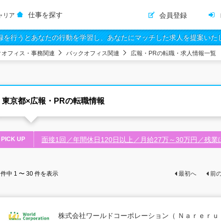
仕事を探す
会員登録
ャリア
録を行うとあなたの行動を学習し、あなたにマッチした求人を提案いた
クオフィス・事務関連
バックオフィス関連
広報・PRの転職・求人情報一覧
東京都×広報・PRの転職情報
PICK UP
面接1回／年間休日120日以上／月給27万～30万円／残
件中
1 〜 30
件を表示
最初へ
前
株式会社ワールドコーポレーション（ Ｎａｒｅｒ