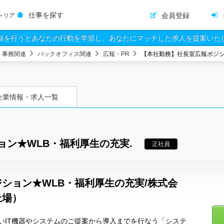
仕事を探す
会員登録
ャリア
録を行うとあなたの行動を学習し、あなたにマッチした求人を提案いた
・事務関連
バックオフィス関連
広報・PR
【本社勤務】社長室広報ポジシ
企業情報・求人一覧
ン★WLB・福利厚生の充実.
正社員
ション★WLB・福利厚生の充実/株式会
上場）
いIT機器やシステムのご提案から導入までを行なう「システ