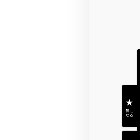
気に
なる