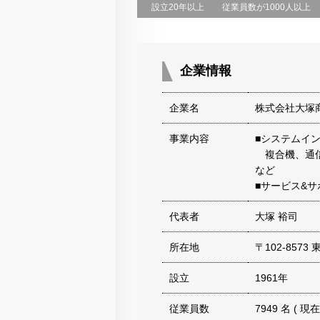
設立20年以上
従業員数が1000人以上
企業情報
企業名
株式会社大塚
事業内容
■システムイ
複合機、通信
など
■サービス&
代表者
大塚 裕司
所在地
〒102-8573
設立
1961年
従業員数
7949 名 ( 現在