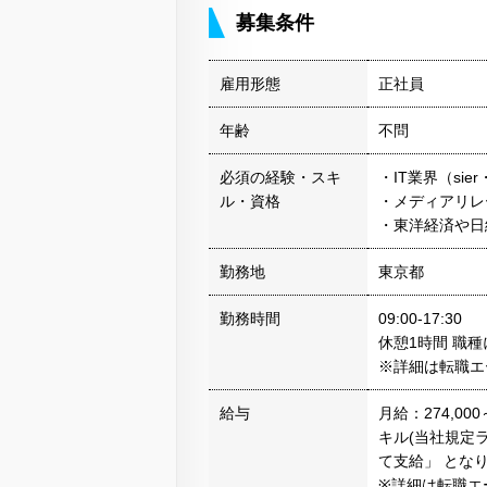
募集条件
雇用形態
正社員
年齢
不問
必須の経験・スキ
・IT業界（si
ル・資格
・メディアリレ
・東洋経済や日
勤務地
東京都
勤務時間
09:00-17:30
休憩1時間 職
※詳細は転職エ
給与
月給：274,0
キル(当社規定
て支給」 とな
※詳細は転職エ