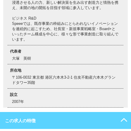
浸透させる人の力、新しい解決策を生み出す創造力と情熱を携
え、未開の地の開拓を目指す領域に参入しています。
ビジネス R&D
Speeeでは、既存事業の枠組みにとらわれないイノベーション
を連続的に起こすため、社長室・新規事業戦略室・Board+と
いったチーム構成を中心に、様々な形で事業創造に取り組んで
います。
代表者
大塚 英樹
所在地
〒106-0032 東京都 港区六本木3-2-1 住友不動産六本木グラン
ドタワー35階
設立
2007年
この求人の特徴