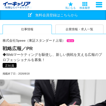
転職ならイーキャリア
気になる
検索履歴
無料会員登録はこちらから
仕事情報
企業情報・求人一覧
株式会社Speee（東証スタンダード上場）
NEW
戦略広報／PR
◆Webマーケティングを駆使し、新しい挑戦を支える広報のプ
ロフェッショナルを募集！
正社員
掲載終了日：
2026/8/18