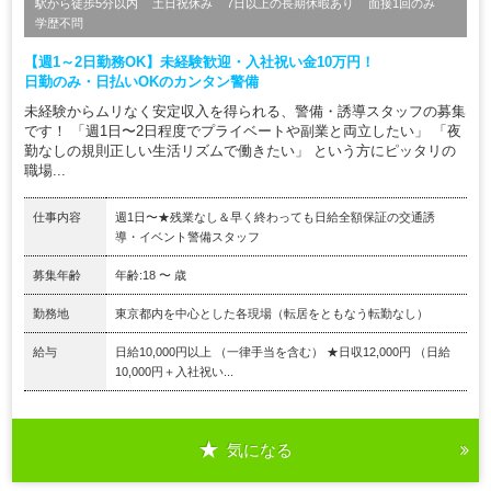
駅から徒歩5分以内
土日祝休み
7日以上の長期休暇あり
面接1回のみ
学歴不問
【週1～2日勤務OK】未経験歓迎・入社祝い金10万円！
日勤のみ・日払いOKのカンタン警備
未経験からムリなく安定収入を得られる、警備・誘導スタッフの募集
です！ 「週1日〜2日程度でプライベートや副業と両立したい」 「夜
勤なしの規則正しい生活リズムで働きたい」 という方にピッタリの
職場...
仕事内容
週1日〜★残業なし＆早く終わっても日給全額保証の交通誘
導・イベント警備スタッフ
募集年齢
年齢:18 〜 歳
勤務地
東京都内を中心とした各現場（転居をともなう転勤なし）
給与
日給10,000円以上 （一律手当を含む） ★日収12,000円 （日給
10,000円＋入社祝い...
気になる