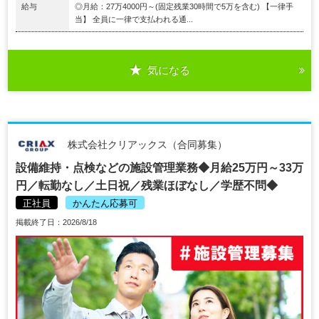
給与
◎月給：27万4000円～(固定残業30時間で5万を含む) 【一律手
当】 全員に一律で支払われる通...
気になる
株式会社クリアックス（合同募集）
設備維持・点検などの施設管理業務◆月給25万円～33万
円／転勤なし／土日祝／残業ほぼなし／学歴不問◆
正社員
かんたん応募可
掲載終了日：2026/8/18