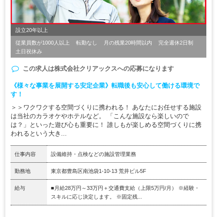
設立20年以上
従業員数が1000人以上
転勤なし
月の残業20時間以内
完全週休2日制
土日祝休み
この求人は
株式会社クリアックス
への応募になります
《様々な事業を展開する安定企業》転職後も安心して働ける環境で
す！
＞＞ワクワクする空間づくりに携われる！ あなたにお任せする施設
は当社のカラオケやホテルなど。 「こんな施設なら楽しいので
は？」といった遊び心も重要に！ 誰しもが楽しめる空間づくりに携
われるという大き...
仕事内容
設備維持・点検などの施設管理業務
勤務地
東京都豊島区南池袋1-10-13 荒井ビル5F
給与
■月給28万円～33万円＋交通費支給（上限5万円/月） ※経験・
スキルに応じ決定します。 ※固定残...