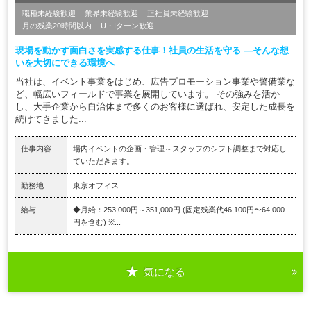
職種未経験歓迎
業界未経験歓迎
正社員未経験歓迎
月の残業20時間以内
U・Iターン歓迎
現場を動かす面白さを実感する仕事！社員の生活を守る ―そんな想
いを大切にできる環境へ
当社は、イベント事業をはじめ、広告プロモーション事業や警備業な
ど、幅広いフィールドで事業を展開しています。 その強みを活か
し、大手企業から自治体まで多くのお客様に選ばれ、安定した成長を
続けてきました...
仕事内容
場内イベントの企画・管理～スタッフのシフト調整まで対応し
ていただきます。
勤務地
東京オフィス
給与
◆月給：253,000円～351,000円 (固定残業代46,100円〜64,000
円を含む) ※...
気になる