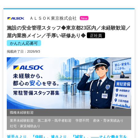
ＡＬＳＯＫ東京株式会社
New
施設の安全管理スタッフ◆東京都23区内／未経験歓迎／
屋内業務メイン／手厚い研修あり◆
正社員
かんたん応募可
掲載終了日：2026/9/3
職種未経験歓迎
業界未経験歓迎
第二新卒・既卒者歓迎
学歴不問
産休・育休実績あり
社宅・家賃補助あり
派手さより、『信頼』。速さより、『誠実』。――そんな働き方を、