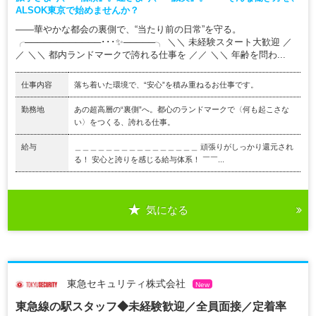
ALSOK東京で始めませんか？
――華やかな都会の裏側で、“当たり前の日常”を守る。
╭────────────･･･✨─────╮ ＼＼ 未経験スタート大歓迎 ／
／ ＼＼ 都内ランドマークで誇れる仕事を ／／ ＼＼ 年齢を問わ...
仕事内容
落ち着いた環境で、“安心”を積み重ねるお仕事です。
勤務地
あの超高層の“裏側”へ。都心のランドマークで〈何も起こさな
い〉をつくる、誇れる仕事。
給与
＿＿＿＿＿＿＿＿＿＿＿＿＿＿＿＿ 頑張りがしっかり還元され
る！ 安心と誇りを感じる給与体系！ ￣￣...
気になる
東急セキュリティ株式会社
New
東急線の駅スタッフ◆未経験歓迎／全員面接／定着率