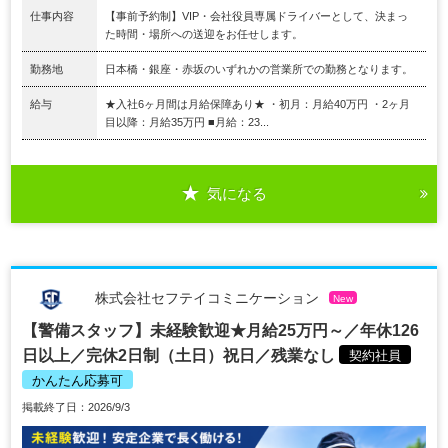
仕事内容
【事前予約制】VIP・会社役員専属ドライバーとして、決まっ
た時間・場所への送迎をお任せします。
勤務地
日本橋・銀座・赤坂のいずれかの営業所での勤務となります。
給与
★入社6ヶ月間は月給保障あり★ ・初月：月給40万円 ・2ヶ月
目以降：月給35万円 ■月給：23...
気になる
株式会社セフテイコミニケーション
New
【警備スタッフ】未経験歓迎★月給25万円～／年休126
日以上／完休2日制（土日）祝日／残業なし
契約社員
かんたん応募可
掲載終了日：2026/9/3