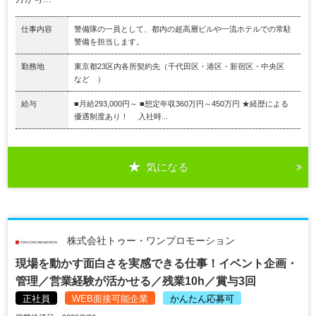
仕事内容
警備隊の一員として、都内の超高層ビルや一流ホテルでの常駐
警備を担当します。
勤務地
東京都23区内各所契約先（千代田区・港区・新宿区・中央区
など ）
給与
■月給293,000円～ ■想定年収360万円～450万円 ★経歴による
優遇制度あり！ 入社時...
気になる
株式会社トゥー・ワンプロモーション
現場を動かす面白さを実感できる仕事！イベント企画・
管理／営業経験が活かせる／残業10h／賞与3回
正社員
WEB面接可能企業
かんたん応募可