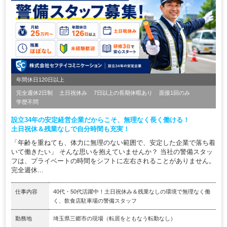
年間休日120日以上
完全週休2日制
土日祝休み
7日以上の長期休暇あり
面接1回のみ
学歴不問
設立34年の安定経営企業だからこそ、無理なく長く働ける！
土日祝休＆残業なしで自分時間も充実！
「年齢を重ねても、体力に無理のない範囲で、安定した企業で落ち着
いて働きたい」 そんな思いを抱えていませんか？ 当社の警備スタッ
フは、プライベートの時間をシフトに左右されることがありません。
完全週休...
仕事内容
40代・50代活躍中！土日祝休み＆残業なしの環境で無理なく働
く、飲食店駐車場の警備スタッフ
勤務地
埼玉県三郷市の現場（転居をともなう転勤なし）