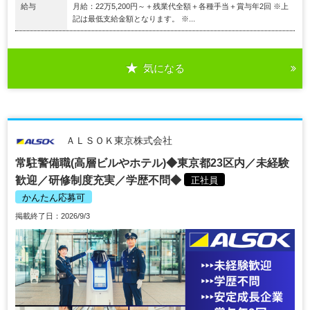
給与
月給：22万5,200円～＋残業代全額＋各種手当＋賞与年2回 ※上
記は最低支給金額となります。 ※...
気になる
ＡＬＳＯＫ東京株式会社
常駐警備職(高層ビルやホテル)◆東京都23区内／未経験
歓迎／研修制度充実／学歴不問◆
正社員
かんたん応募可
掲載終了日：2026/9/3