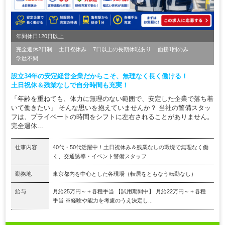
年間休日120日以上
完全週休2日制
土日祝休み
7日以上の長期休暇あり
面接1回のみ
学歴不問
設立34年の安定経営企業だからこそ、無理なく長く働ける！
土日祝休＆残業なしで自分時間も充実！
「年齢を重ねても、体力に無理のない範囲で、安定した企業で落ち着
いて働きたい」 そんな思いを抱えていませんか？ 当社の警備スタッ
フは、プライベートの時間をシフトに左右されることがありません。
完全週休...
仕事内容
40代・50代活躍中！土日祝休み＆残業なしの環境で無理なく働
く、交通誘導・イベント警備スタッフ
勤務地
東京都内を中心とした各現場（転居をともなう転勤なし）
給与
月給25万円～＋各種手当 【試用期間中】 月給22万円～＋各種
手当 ※経験や能力を考慮のうえ決定し...