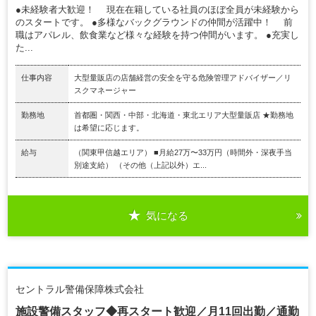
●未経験者大歓迎！ 現在在籍している社員のほぼ全員が未経験から
のスタートです。 ●多様なバックグラウンドの仲間が活躍中！ 前
職はアパレル、飲食業など様々な経験を持つ仲間がいます。 ●充実し
た...
仕事内容
大型量販店の店舗経営の安全を守る危険管理アドバイザー／リ
スクマネージャー
勤務地
首都圏・関西・中部・北海道・東北エリア大型量販店 ★勤務地
は希望に応じます。
給与
（関東甲信越エリア） ■月給27万〜33万円（時間外・深夜手当
別途支給） （その他（上記以外）エ...
気になる
セントラル警備保障株式会社
施設警備スタッフ◆再スタート歓迎／月11回出勤／通勤