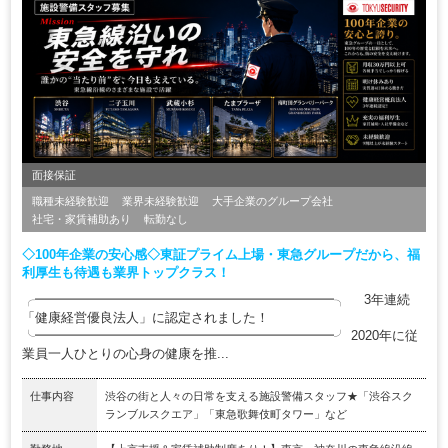
面接保証
職種未経験歓迎
業界未経験歓迎
大手企業のグループ会社
社宅・家賃補助あり
転勤なし
◇100年企業の安心感◇東証プライム上場・東急グループだから、福
利厚生も待遇も業界トップクラス！
╭━━━━━━━━━━━━━━━━━━━━━━━╮ 3年連続
「健康経営優良法人」に認定されました！
╰━━━━━━━━━━━━━━━━━━━━━━━╯ 2020年に従
業員一人ひとりの心身の健康を推...
仕事内容
渋谷の街と人々の日常を支える施設警備スタッフ★「渋谷スク
ランブルスクエア」「東急歌舞伎町タワー」など