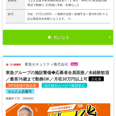
勤務地
【上京支援＆家賃補助制度あり！】東京・神奈川の東急線沿線
周辺で勤務◎【1現場に常駐・転勤なし】
給与
月給：27万2,225円～＋残業代全額＋各種手当＋賞与年2回 ※上
記は最低支給金額となります。 ※...
気になる
東急セキュリティ株式会社
New
東急グループの施設警備◆応募者全員面接／未経験歓迎
／最長76歳まで勤務OK／月収30万円以上可
正社員
WEB面接可能企業
自己紹介ムービー推奨求人
かんたん応募可
掲載終了日：2026/9/2