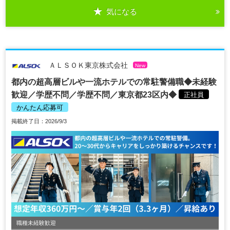
気になる
ＡＬＳＯＫ東京株式会社
New
都内の超高層ビルや一流ホテルでの常駐警備職◆未経験
歓迎／学歴不問／学歴不問／東京都23区内◆
正社員
かんたん応募可
掲載終了日：2026/9/3
職種未経験歓迎