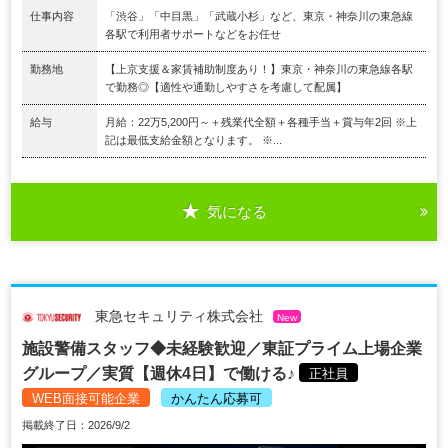
仕事内容
「渋谷」「中目黒」「武蔵小杉」など、東京・神奈川の東急線
各駅で利用者サポートなどをお任せ
勤務地
【上京支援＆家賃補助制度あり！】東京・神奈川の東急線各駅
で勤務◎【適性や通勤しやすさを考慮して配属】
給与
月給：22万5,200円～＋残業代全額＋各種手当＋賞与年2回 ※上
記は最低支給金額となります。 ※...
気になる
東急セキュリティ株式会社
New
施設警備スタッフ◆未経験歓迎／東証プライム上場企業
グループ／実質【週休4日】で働ける♪
正社員
WEB面接可能企業
かんたん応募可
掲載終了日：2026/9/2