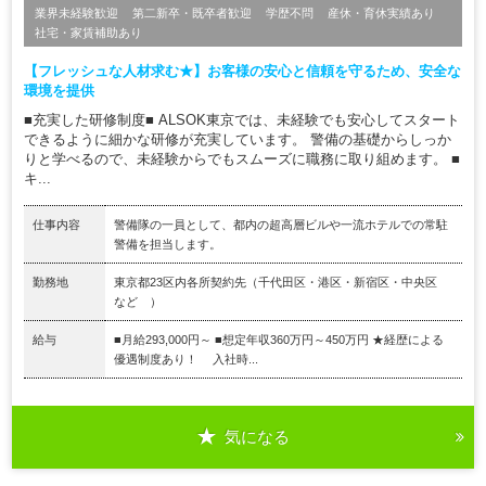
業界未経験歓迎
第二新卒・既卒者歓迎
学歴不問
産休・育休実績あり
社宅・家賃補助あり
【フレッシュな人材求む★】お客様の安心と信頼を守るため、安全な
環境を提供
■充実した研修制度■ ALSOK東京では、未経験でも安心してスタート
できるように細かな研修が充実しています。 警備の基礎からしっか
りと学べるので、未経験からでもスムーズに職務に取り組めます。 ■
キ...
仕事内容
警備隊の一員として、都内の超高層ビルや一流ホテルでの常駐
警備を担当します。
勤務地
東京都23区内各所契約先（千代田区・港区・新宿区・中央区
など ）
給与
■月給293,000円～ ■想定年収360万円～450万円 ★経歴による
優遇制度あり！ 入社時...
気になる