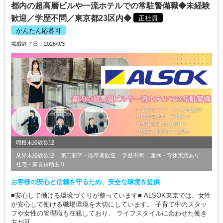
都内の超高層ビルや一流ホテルでの常駐警備職◆未経験
歓迎／学歴不問／東京都23区内◆
正社員
かんたん応募可
掲載終了日：2026/9/3
職種未経験歓迎
業界未経験歓迎
第二新卒・既卒者歓迎
学歴不問
産休・育休実績あり
社宅・家賃補助あり
お客様の安心と信頼を守るため、安全な環境を提供
■安心して働ける環境づくりが整っています■ ALSOK東京では、女性
が安心して働ける職場環境を大切にしています。 子育て中のスタッ
フや女性の管理職も在籍しており、 ライフスタイルに合わせた働き
方が可...