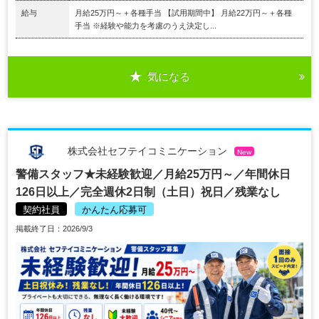
給与
月給25万円～＋各種手当 【試用期間中】 月給22万円～＋各種
手当 ※経験や能力を考慮のうえ決定し...
気になる
株式会社セフテイコミニケーション
New
警備スタッフ★未経験歓迎／月給25万円～／年間休日
126日以上／完全週休2日制（土日）祝日／残業なし
契約社員
かんたん応募可
掲載終了日：2026/9/3