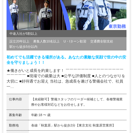
中途入社が5割以上
設立20年以上
募集人数10名以上
U・Iターン歓迎
交通費全額支給
駅から徒歩5分以内
初めてでも活躍できる場所がある。あなたの素敵な笑顔で世の中の安
全を守りましょう！！
★働きがいと成長を約束します！ ￣￣￣￣￣￣￣￣￣￣￣￣￣￣￣
￣￣￣￣￣ ■現場での裁量は大 ■公平な評価制度 ■人とのつながりを
大切に ■好待遇でお迎え 当社は、急成長を遂げる警備会社で、社員
一...
仕事内容
【未経験可】警備スタッフのリーダー候補として、各種警備業
務やお客様対応などをお任せします。
募集年齢
年齢:18 〜 歳
勤務地
各線「秋葉原」駅から徒歩2分【東京支社 秋葉原営業所】