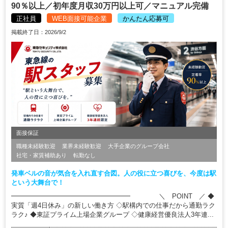
90％以上／初年度月収30万円以上可／マニュアル完備
正社員
WEB面接可能企業
かんたん応募可
掲載終了日：2026/9/2
面接保証
職種未経験歓迎
業界未経験歓迎
大手企業のグループ会社
社宅・家賃補助あり
転勤なし
発車ベルの音が気合を入れ直す合図。人の役に立つ喜びを、今度は駅
という大舞台で！
━━━━━━━━━━━━━━━━━━ ＼ POINT ／ ◆
実質「週4日休み」の新しい働き方 ◇駅構内での仕事だから通勤ラク
ラク♪ ◆東証プライム上場企業グループ ◇健康経営優良法人3年連...