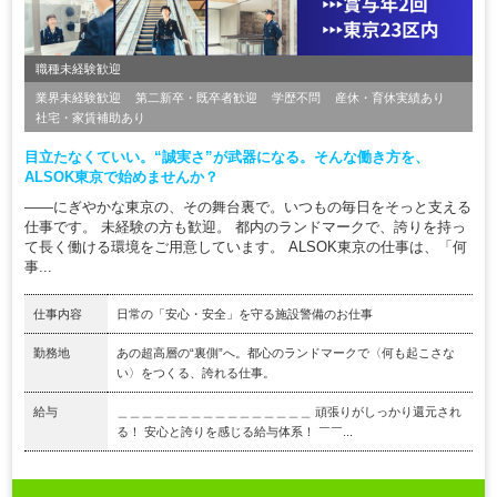
職種未経験歓迎
業界未経験歓迎
第二新卒・既卒者歓迎
学歴不問
産休・育休実績あり
社宅・家賃補助あり
目立たなくていい。“誠実さ”が武器になる。そんな働き方を、
ALSOK東京で始めませんか？
――にぎやかな東京の、その舞台裏で。いつもの毎日をそっと支える
仕事です。 未経験の方も歓迎。 都内のランドマークで、誇りを持っ
て長く働ける環境をご用意しています。 ALSOK東京の仕事は、「何
事...
仕事内容
日常の「安心・安全」を守る施設警備のお仕事
勤務地
あの超高層の“裏側”へ。都心のランドマークで〈何も起こさな
い〉をつくる、誇れる仕事。
給与
＿＿＿＿＿＿＿＿＿＿＿＿＿＿＿＿ 頑張りがしっかり還元され
る！ 安心と誇りを感じる給与体系！ ￣￣...