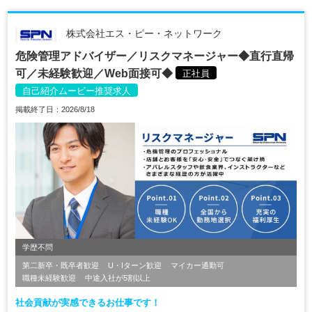
株式会社エス・ピー・ネットワーク
危険管理アドバイザー／リスクマネージャー◆直行直帰
可／未経験歓迎／Web面接可◆
正社員
自己紹介ムービー推奨求人
掲載終了日：2026/8/18
学歴不問
第二新卒・既卒者歓迎
U・Iターン歓迎
マイカー通勤可
職種未経験歓迎
中途入社が5割以上
社会貢献が実感できるお仕事です！