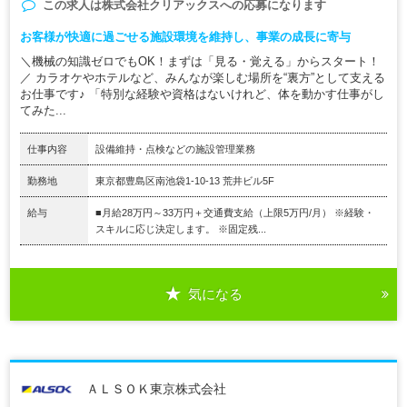
この求人は
株式会社クリアックス
への応募になります
お客様が快適に過ごせる施設環境を維持し、事業の成長に寄与
＼機械の知識ゼロでもOK！まずは「見る・覚える」からスタート！
／ カラオケやホテルなど、みんなが楽しむ場所を“裏方”として支える
お仕事です♪ 「特別な経験や資格はないけれど、体を動かす仕事がし
てみた...
仕事内容
設備維持・点検などの施設管理業務
勤務地
東京都豊島区南池袋1-10-13 荒井ビル5F
給与
■月給28万円～33万円＋交通費支給（上限5万円/月） ※経験・
スキルに応じ決定します。 ※固定残...
気になる
ＡＬＳＯＫ東京株式会社