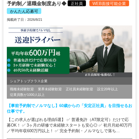
予約制／退職金制度あり◆
正社員
WEB面接可能企業
かんたん応募可
掲載終了日：2026/8/21
シェアトップクラス企業
職種未経験歓迎
業界未経験歓迎
正社員未経験歓迎
設立20年以上
従業員数が1000人以上
【事前予約制でノルマなし】60歳からの「安定正社員」を目指せるお
仕事です。
【この求人が選ばれる理由5選】 ✅ 普通免許（AT限定可）だけで応
募OK！ ✅ 3ヶ月の研修で未経験スタートも安心◎ ✅ 初月月給40万円
／平均年収600万円以上！ ✅ 完全予約制・ノルマなしで落ち...