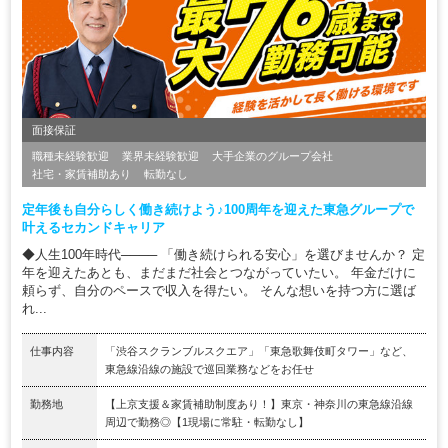
面接保証
職種未経験歓迎
業界未経験歓迎
大手企業のグループ会社
社宅・家賃補助あり
転勤なし
定年後も自分らしく働き続けよう♪100周年を迎えた東急グループで
叶えるセカンドキャリア
◆人生100年時代──── 「働き続けられる安心」を選びませんか？ 定
年を迎えたあとも、まだまだ社会とつながっていたい。 年金だけに
頼らず、自分のペースで収入を得たい。 そんな想いを持つ方に選ば
れ...
仕事内容
「渋谷スクランブルスクエア」「東急歌舞伎町タワー」など、
東急線沿線の施設で巡回業務などをお任せ
勤務地
【上京支援＆家賃補助制度あり！】東京・神奈川の東急線沿線
周辺で勤務◎【1現場に常駐・転勤なし】