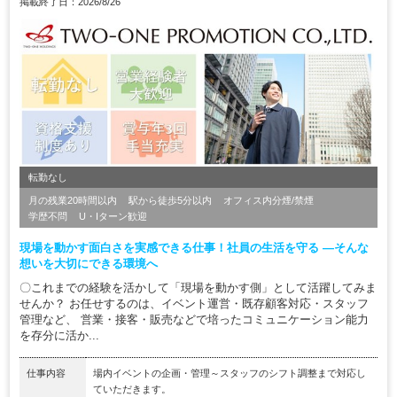
掲載終了日：2026/8/26
転勤なし
月の残業20時間以内
駅から徒歩5分以内
オフィス内分煙/禁煙
学歴不問
U・Iターン歓迎
現場を動かす面白さを実感できる仕事！社員の生活を守る ―そんな
想いを大切にできる環境へ
〇これまでの経験を活かして「現場を動かす側」として活躍してみま
せんか？ お任せするのは、イベント運営・既存顧客対応・スタッフ
管理など、 営業・接客・販売などで培ったコミュニケーション能力
を存分に活か...
仕事内容
場内イベントの企画・管理～スタッフのシフト調整まで対応し
ていただきます。