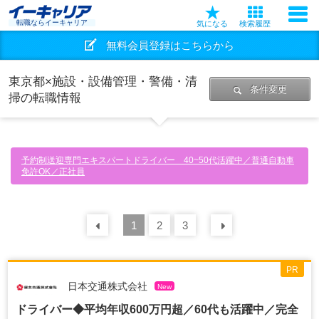
転職ならイーキャリア
気になる
検索履歴
無料会員登録はこちらから
東京都×施設・設備管理・警備・清
条件変更
掃の転職情報
予約制送迎専門エキスパートドライバー 40~50代活躍中／普通自動車
免許OK／正社員
前の
1
30
2
件
3
次の
30
件
PR
日本交通株式会社
New
ドライバー◆平均年収600万円超／60代も活躍中／完全