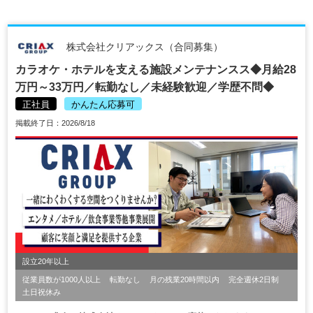
株式会社クリアックス（合同募集）
カラオケ・ホテルを支える施設メンテナンスス◆月給28
万円～33万円／転勤なし／未経験歓迎／学歴不問◆
正社員
かんたん応募可
掲載終了日：2026/8/18
設立20年以上
従業員数が1000人以上
転勤なし
月の残業20時間以内
完全週休2日制
土日祝休み