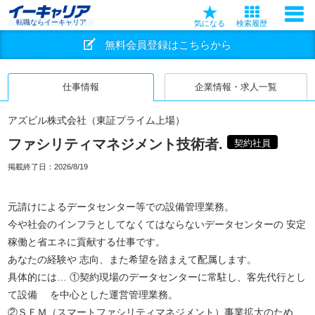
転職ならイーキャリア
気になる
検索履歴
無料会員登録はこちらから
仕事情報
企業情報・求人一覧
アズビル株式会社（東証プライム上場）
ファシリティマネジメント技術者.
契約社員
掲載終了日：
2026/8/19
元請けによるデータセンター等での設備管理業務。
今や社会のインフラとしてなくてはならないデータセンターの 安定
稼働と省エネに貢献する仕事です。
あなたの経験や 志向、また希望を踏まえて配属します。
具体的には… ①契約現場のデータセンターに常駐し、客先代行とし
て設備 を中心とした運営管理業務。
②ＳＦＭ（スマートファシリティマネジメント）事業拡大のため