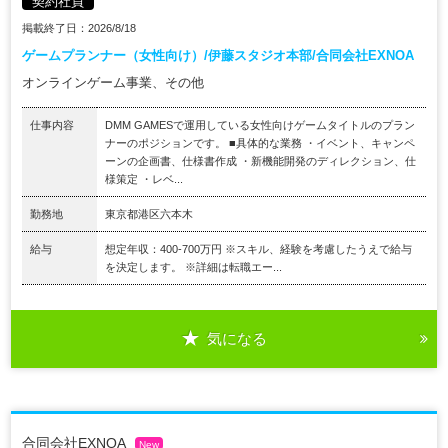
契約社員
掲載終了日：2026/8/18
ゲームプランナー（女性向け）/伊藤スタジオ本部/合同会社EXNOA
オンラインゲーム事業、その他
仕事内容
DMM GAMESで運用している女性向けゲームタイトルのプラン
ナーのポジションです。 ■具体的な業務 ・イベント、キャンペ
ーンの企画書、仕様書作成 ・新機能開発のディレクション、仕
様策定 ・レベ...
勤務地
東京都港区六本木
給与
想定年収：400-700万円 ※スキル、経験を考慮したうえで給与
を決定します。 ※詳細は転職エー...
気になる
合同会社EXNOA
New