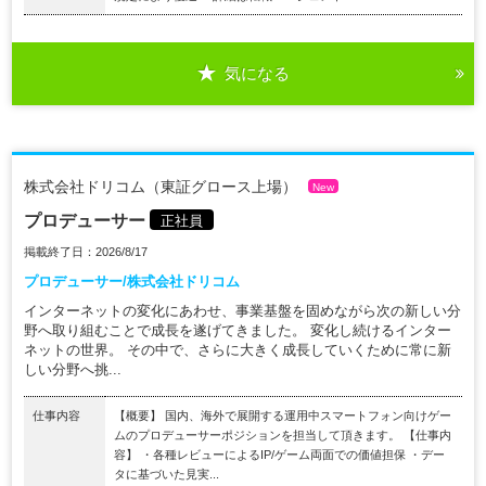
気になる
株式会社ドリコム（東証グロース上場）
New
プロデューサー
正社員
掲載終了日：2026/8/17
プロデューサー/株式会社ドリコム
インターネットの変化にあわせ、事業基盤を固めながら次の新しい分
野へ取り組むことで成長を遂げてきました。 変化し続けるインター
ネットの世界。 その中で、さらに大きく成長していくために常に新
しい分野へ挑...
仕事内容
【概要】 国内、海外で展開する運用中スマートフォン向けゲー
ムのプロデューサーポジションを担当して頂きます。 【仕事内
容】 ・各種レビューによるIP/ゲーム両面での価値担保 ・デー
タに基づいた見実...