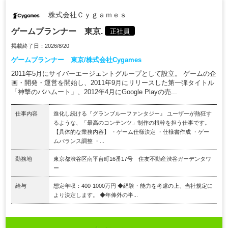
株式会社Ｃｙｇａｍｅｓ
ゲームプランナー 東京.
正社員
掲載終了日：2026/8/20
ゲームプランナー 東京/株式会社Cygames
2011年5月にサイバーエージェントグループとして設立。 ゲームの企
画・開発・運営を開始し、2011年9月にリリースした第一弾タイトル
「神撃のバハムート」、2012年4月にGoogle Playの売...
仕事内容
進化し続ける『グランブルーファンタジー』 ユーザーが熱狂す
るような、「最高のコンテンツ」制作の根幹を担う仕事です。
【具体的な業務内容】 ・ゲーム仕様決定 ・仕様書作成 ・ゲー
ムバランス調整 ・...
勤務地
東京都渋谷区南平台町16番17号 住友不動産渋谷ガーデンタワ
ー
給与
想定年収：400-1000万円 ◆経験・能力を考慮の上、当社規定に
より決定します。 ◆年俸外の半...