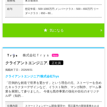
勤務地
東京都港区
給与
想定年収：500-1000万円 メンバークラス：500～650万円 リー
ダークラス：650～80...
気になる
株式会社Ｔｒｙｓ
New
クライアントエンジニア.
正社員
掲載終了日：2026/8/31
クライアントエンジニア/株式会社Trys
「圧倒的な創造で世界を驚かす」という理念の元、ストーリーを含め
たキャラクターデザインなど、イラスト制作、マンガ制作、ゲーム事
業を展開して参りました。 今後も既存事業の強化や自社のオリジナ
ルIP（知的...
仕事内容
スマートフォンゲーム開発/運営や、受託案件の開発業務をおま