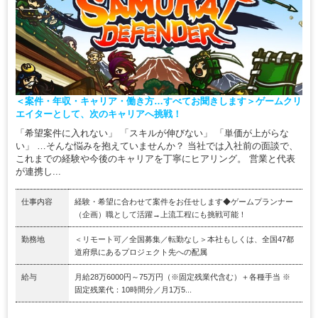
＜案件・年収・キャリア・働き方…すべてお聞きします＞ゲームクリ
エイターとして、次のキャリアへ挑戦！
「希望案件に入れない」 「スキルが伸びない」 「単価が上がらな
い」 …そんな悩みを抱えていませんか？ 当社では入社前の面談で、
これまでの経験や今後のキャリアを丁寧にヒアリング。 営業と代表
が連携し...
仕事内容
経験・希望に合わせて案件をお任せします◆ゲームプランナー
（企画）職として活躍→上流工程にも挑戦可能！
勤務地
＜リモート可／全国募集／転勤なし＞本社もしくは、全国47都
道府県にあるプロジェクト先への配属
給与
月給28万6000円～75万円（※固定残業代含む）＋各種手当 ※
固定残業代：10時間分／月1万5...