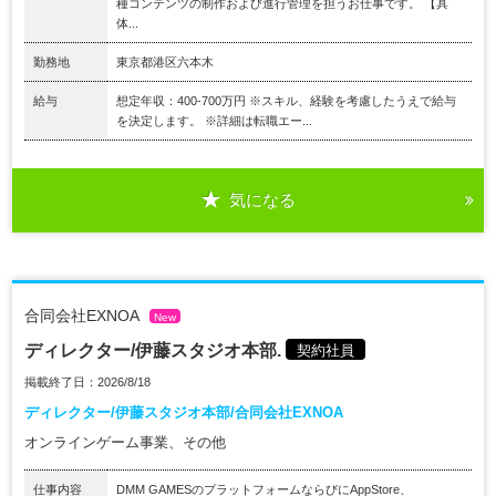
種コンテンツの制作および進行管理を担うお仕事です。 【具
体...
勤務地
東京都港区六本木
給与
想定年収：400-700万円 ※スキル、経験を考慮したうえで給与
を決定します。 ※詳細は転職エー...
気になる
合同会社EXNOA
New
ディレクター/伊藤スタジオ本部.
契約社員
掲載終了日：2026/8/18
ディレクター/伊藤スタジオ本部/合同会社EXNOA
オンラインゲーム事業、その他
仕事内容
DMM GAMESのプラットフォームならびにAppStore、