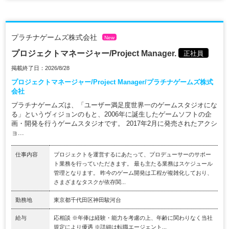
プラチナゲームズ株式会社
New
プロジェクトマネージャー/Project Manager.
正社員
掲載終了日：2026/8/28
プロジェクトマネージャー/Project Manager/プラチナゲームズ株式
会社
プラチナゲームズは、「ユーザー満足度世界一のゲームスタジオにな
る」というヴィジョンのもと、2006年に誕生したゲームソフトの企
画・開発を行うゲームスタジオです。 2017年2月に発売されたアクシ
ョ...
仕事内容
プロジェクトを運営するにあたって、プロデューサーのサポー
ト業務を行っていただきます。 最も主たる業務はスケジュール
管理となります。 昨今のゲーム開発は工程が複雑化しており、
さまざまなタスクが依存関...
勤務地
東京都千代田区神田駿河台
給与
応相談 ※年俸は経験・能力を考慮の上、年齢に関わりなく当社
規定により優遇 ※詳細は転職エージェント...