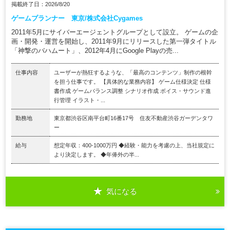
掲載終了日：2026/8/20
ゲームプランナー 東京/株式会社Cygames
2011年5月にサイバーエージェントグループとして設立。 ゲームの企
画・開発・運営を開始し、2011年9月にリリースした第一弾タイトル
「神撃のバハムート」、2012年4月にGoogle Playの売...
仕事内容
ユーザーが熱狂するような、「最高のコンテンツ」制作の根幹
を担う仕事です。 【具体的な業務内容】 ゲーム仕様決定 仕様
書作成 ゲームバランス調整 シナリオ作成 ボイス・サウンド進
行管理 イラスト・...
勤務地
東京都渋谷区南平台町16番17号 住友不動産渋谷ガーデンタワ
ー
給与
想定年収：400-1000万円 ◆経験・能力を考慮の上、当社規定に
より決定します。 ◆年俸外の半...
気になる