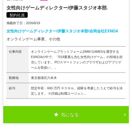
女性向けゲームディレクター/伊藤スタジオ本部.
契約社員
掲載終了日：2026/8/18
女性向けゲームディレクター/伊藤スタジオ本部/合同会社EXNOA
オンラインゲーム事業、その他
仕事内容
オンラインゲームプラットフォームDMM GAMESを運営する
EXNOAの中で、「R18要素も含む女性向けゲーム」の領域を担
当しています。 PC/スマートフォンのブラウザおよびアプリゲ
ームを取扱い、...
勤務地
東京都港区六本木
給与
想定年収：600-万円 ※スキル、経験を考慮したうえで給与を決
定します。 ※詳細は転職エージェン...
気になる