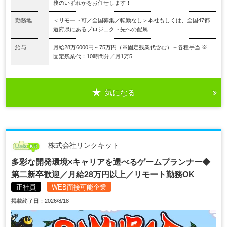
務のいずれかをお任せします！
勤務地
＜リモート可／全国募集／転勤なし＞本社もしくは、全国47都
道府県にあるプロジェクト先への配属
給与
月給28万6000円～75万円（※固定残業代含む）＋各種手当 ※
固定残業代：10時間分／月1万5...
気になる
株式会社リンクキット
多彩な開発環境×キャリアを選べるゲームプランナー◆
第二新卒歓迎／月給28万円以上／リモート勤務OK
正社員
WEB面接可能企業
掲載終了日：2026/8/18