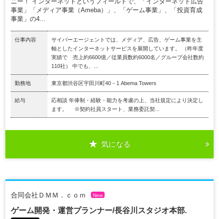
ニー！ インターネットというフィールドで、「インターネット広告
事業」「メディア事業（Ameba）」、「ゲーム事業」、「投資育成
事業」の4...
仕事内容
サイバーエージェントでは、メディア、広告、ゲーム事業を主
軸としたインターネットサービスを展開しています。 （昨年度
実績で 売上約6600億／従業員数約6000名／グループ会社数約
110社） 中でも、...
勤務地
東京都渋谷区宇田川町40－1 Abema Towers
給与
応相談 年俸制・経験・能力を考慮の上、当社規定により決定し
ます。 ※契約社員スタート、業務委託契...
気になる
合同会社ＤＭＭ．ｃｏｍ
New
ゲーム開発・運営プランナー/長谷川スタジオ本部.