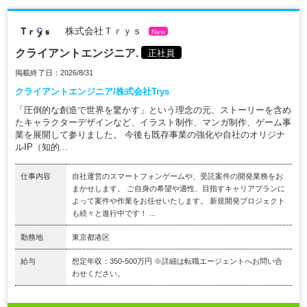
株式会社Ｔｒｙｓ
New
クライアントエンジニア.
正社員
掲載終了日：2026/8/31
クライアントエンジニア/株式会社Trys
「圧倒的な創造で世界を驚かす」という理念の元、ストーリーを含め
たキャラクターデザインなど、イラスト制作、マンガ制作、ゲーム事
業を展開して参りました。 今後も既存事業の強化や自社のオリジナ
ルIP（知的...
仕事内容
自社運営のスマートフォンゲームや、受託案件の開発業務をお
まかせします。 ご自身の希望や適性、目指すキャリアプランに
よって案件や作業をお任せいたします。 新規開発プロジェクト
も続々と進行中です！ ...
勤務地
東京都港区
給与
想定年収：350-500万円 ※詳細は転職エージェントへお問い合
わせください。