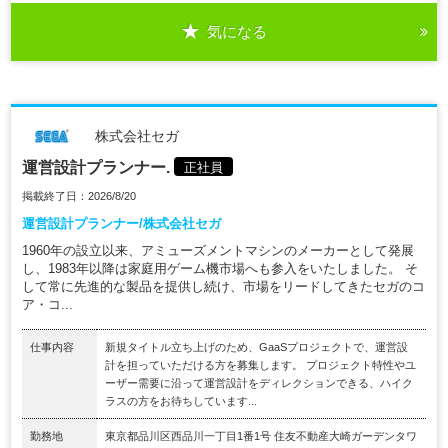
気になる
株式会社セガ
運営設計プランナー.
正社員
掲載終了日：2026/8/20
運営設計プランナー/株式会社セガ
1960年の設立以来、アミューズメントマシンのメーカーとして発展
し、1983年以降は家庭用ゲーム機市場へも参入をいたしました。 そ
して常に先進的な製品を提供し続け、市場をリードしてきたセガのコ
ア・コ...
仕事内容
新規タイトル立ち上げのため、GaaSプロジェクトで、運営設
計を担っていただける方を募集します。 プロジェクト特性やユ
ーザー需要に沿って運営設計をディレクションできる、ハイク
ラスの方をお待ちしています...
勤務地
東京都品川区西品川一丁目1番1号 住友不動産大崎ガーデンタワ