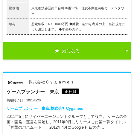
勤務地
東京都渋谷区南平台町16番17号 住友不動産渋谷ガーデンタワ
ー
給与
想定年収：400-1000万円 ◆経験・能力を考慮の上、当社規定に
より決定します。 ◆年俸外の半...
気になる
株式会社Ｃｙｇａｍｅｓ
ゲームプランナー 東京.
正社員
掲載終了日：2026/8/20
ゲームプランナー 東京/株式会社Cygames
2011年5月にサイバーエージェントグループとして設立。 ゲームの企
画・開発・運営を開始し、2011年9月にリリースした第一弾タイトル
「神撃のバハムート」、2012年4月にGoogle Playの売...