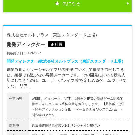
気になる
株式会社オルトプラス（東証スタンダード上場）
開発ディレクター.
正社員
掲載終了日：2026/8/27
開発ディレクター/株式会社オルトプラス（東証スタンダード上場）
創業当初よりソーシャルアプリの開発に特化して事業を展開してき
た、業界でも数少ない専業メーカーです。 その開発において最も大
切にしてきたのは、ユーザーが“ライブ感”を楽しめるゲームづくりで
した。 リア...
仕事内容
WEB3、メタバース、NFT、女性向けIP等の新規ゲーム開発案
件のディレクション業務全般をお任せします。 【具体的には】
・開発ディレクション全般 ・ゲーム企画及びシステム設計 ・
制作物のクオリ...
勤務地
東京都豊島区東池袋3-1-1 サンシャイン60 45F