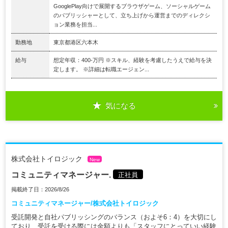
GooglePlay向けで展開するブラウザゲーム、ソーシャルゲーム
のパブリッシャーとして、立ち上げから運営までのディレクシ
ョン業務を担当...
勤務地
東京都港区六本木
給与
想定年収：400-万円 ※スキル、経験を考慮したうえで給与を決
定します。 ※詳細は転職エージェン...
気になる
株式会社トイロジック
New
コミュニティマネージャー.
正社員
掲載終了日：2026/8/26
コミュニティマネージャー/株式会社トイロジック
受託開発と自社パブリッシングのバランス（およそ6：4）を大切にし
ており、受託を受ける際には金額よりも「スタッフにとっていい経験