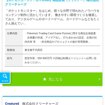
【ポケモンカードゲーム Pocket】商品企画（プランナー）/株式会社
クリーチャーズ
「ポケットモンスター」をはじめ、様々な分野で培われたノウハウを
コンテンツ制作に活かしています。 働きやすい環境づくりを徹底し
ており、デジタルゲームやボードーゲーム、カードゲームなどをたく
さん揃えてい...
仕事内容
・Pokemon Trading Card Game Pocketに関する商品企画提案
企画書の作成、アイデア出し、打ち合わせの設定、企画の社
内共有 等 ・担当商品やプロジェクトの進行管理業務...
勤務地
東京都千代田区
給与
想定年収：550-900万円 ※詳細は転職エージェントへお問い合
わせください。
気になる
条件変更
株式会社クリーチャーズ