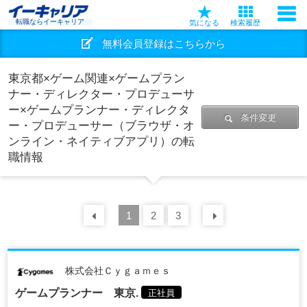
転職ならイーキャリア
気になる
検索履歴
無料会員登録はこちらから
東京都×ゲーム関連×ゲームプラン
ナー・ディレクター・プロデューサ
ー×ゲームプランナー・ディレクタ
条件変更
ー・プロデューサー（ブラウザ・オ
ンライン・ネイティブアプリ）の転
職情報
前の
1
30
2
件
3
次の
30
件
株式会社Ｃｙｇａｍｅｓ
ゲームプランナー 東京.
正社員