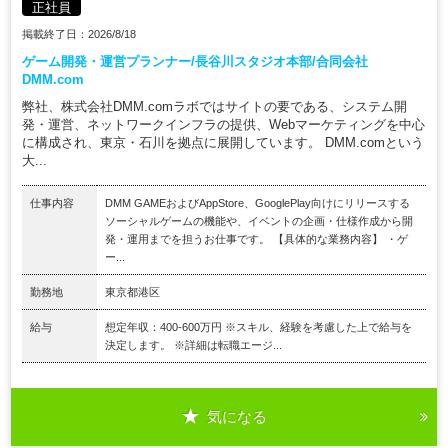
正社員
掲載終了日：2026/8/18
ゲーム開発・運営プランナー/長谷川スタジオ本部/合同会社
DMM.com
弊社、株式会社DMM.comラボではサイトの要である、システム開
発・運営、ネットワークインフラの提供、Webマーケティングを中心
に構成され、東京・石川を拠点に展開しています。 DMM.comという
大...
仕事内容
DMM GAMEおよびAppStore、GooglePlay向けにリリースする
ソーシャルゲームの機能や、イベントの企画・仕様作成から開
発・運用までを担うお仕事です。 【具体的な業務内容】 ・ゲ
ー...
勤務地
東京都港区
給与
想定年収：400-600万円 ※スキル、経験を考慮した上で給与を
決定します。 ※詳細は転職エージ...
気になる