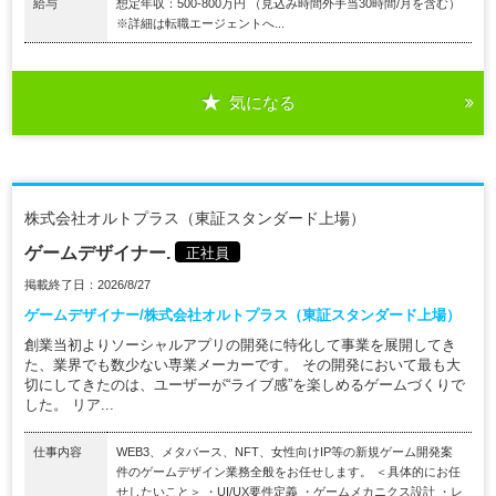
給与
想定年収：500-800万円 （見込み時間外手当30時間/月を含む）
※詳細は転職エージェントへ...
気になる
株式会社オルトプラス（東証スタンダード上場）
ゲームデザイナー.
正社員
掲載終了日：2026/8/27
ゲームデザイナー/株式会社オルトプラス（東証スタンダード上場）
創業当初よりソーシャルアプリの開発に特化して事業を展開してき
た、業界でも数少ない専業メーカーです。 その開発において最も大
切にしてきたのは、ユーザーが“ライブ感”を楽しめるゲームづくりで
した。 リア...
仕事内容
WEB3、メタバース、NFT、女性向けIP等の新規ゲーム開発案
件のゲームデザイン業務全般をお任せします。 ＜具体的にお任
せしたいこと＞ ・UI/UX要件定義 ・ゲームメカニクス設計 ・レ