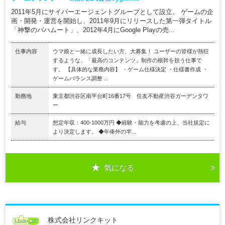
2011年5月にサイバーエージェントグループとして設立。 ゲームの企
画・開発・運営を開始し、2011年9月にリリースした第一弾タイトル
「神撃のバハムート」、2012年4月にGoogle Playの売...
仕事内容
ウマ娘と一緒に成長したい方、大募集！ ユーザーの皆様が熱狂
するような、「最高のコンテンツ」制作の根幹を担う仕事で
す。 【具体的な業務内容】 ・ゲーム仕様決定 ・仕様書作成 ・
ゲームバランス調整 ...
勤務地
東京都渋谷区南平台町16番17号 住友不動産渋谷ガーデンタワ
ー
給与
想定年収：400-1000万円 ◆経験・能力を考慮の上、当社規定に
より決定します。 ◆年俸外の半...
気になる
株式会社リンクキット