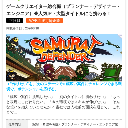
ゲームクリエイター総合職（プランナー・デザイナー・
エンジニア）◆人気IP・大型タイトルにも携わる！
正社員
WEB面接可能企業
掲載終了日：2026/8/18
＜“作りたい”を、次のステージで＞幅広い案件にチャレンジできる環
境で、ポテンシャルを広げる。
「幅広い案件に挑戦したい」 「別のタイトルに携わりたい」 「もっ
と表現にこだわりたい」 「今の環境ではスキルが伸びない」 …そん
な想いを抱えていませんか？ 当社では入社前の面談を通じて、 これ
まで...
仕事内容
《経験・希望を考慮》プランナー・デザイナー・エンジニア業