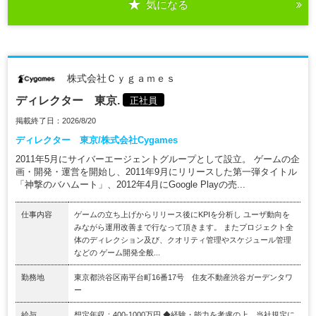
気になる
株式会社Ｃｙｇａｍｅｓ
ディレクター 東京.
正社員
掲載終了日：2026/8/20
ディレクター 東京/株式会社Cygames
2011年5月にサイバーエージェントグループとして設立。 ゲームの企
画・開発・運営を開始し、2011年9月にリリースした第一弾タイトル
「神撃のバハムート」、2012年4月にGoogle Playの売...
仕事内容
ゲームの立ち上げからリリース後にKPIを分析し ユーザ動向を
みながら運用改善まで行なって頂きます。 またプロジェクト全
体のディレクション及び、クオリティ管理やスケジュール管理
などの ゲーム開発全般...
勤務地
東京都渋谷区南平台町16番17号 住友不動産渋谷ガーデンタワ
ー
給与
想定年収：400-1000万円 ◆経験・能力を考慮の上、当社規定に