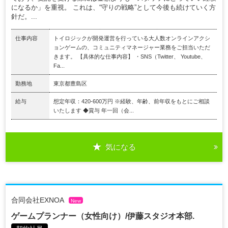
になるか」を重視。 これは、“守りの戦略”として今後も続けていく方
針だ。...
仕事内容
トイロジックが開発運営を行っている大人数オンラインアクシ
ョンゲームの、コミュニティマネージャー業務をご担当いただ
きます。 【具体的な仕事内容】 ・SNS（Twitter、 Youtube、
Fa...
勤務地
東京都豊島区
給与
想定年収：420-600万円 ※経験、年齢、前年収をもとにご相談
いたします ◆賞与 年一回（会...
気になる
合同会社EXNOA
New
ゲームプランナー（女性向け）/伊藤スタジオ本部.