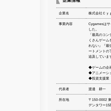
企業情報
企業名
株式会社Ｃｙ
事業内容
Cygames
した。
「最高のコン
くさんゲーム
れない』『最
ートメントの
追及していま
◆ゲームの企
◆アニメーシ
◆投資支援業
代表者
渡邊 耕一
所在地
〒150-000
デンタワー15