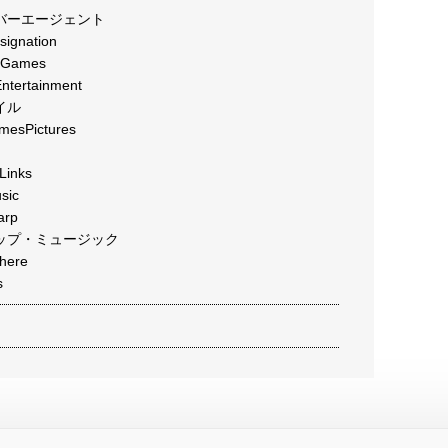
バーエージェント
gnation
Games
ertainment
イル
sPictures
inks
ic
rp
ップ・ミュージック
ere
s