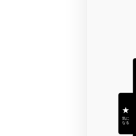
気に
なる