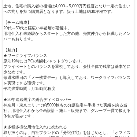
土地、住宅の購入者の相場は4,000～5,000万円程度となり一定の住まい
への拘りを持つ購買層となります。扱う土地は約30坪程です。
【チーム構成】
20代～50代と幅広い年齢層が活躍中。
用地仕入れ未経験からスタートした方の他、売買仲介から転職したメン
バーもおります。
【魅力】
★ワークライフバランス
原則19時にはPCの強制シャットダウンあり。
プライベートとのバランスを重視しており、会社全体で残業は基本的に
少なめです。
毎週水曜日の「ノー残業デー」も導入しており、ワークライフバランス
を実現できる環境です。
平均残業時間：月15時間程度
★30年連続黒字の総合ディベロッパー
神奈川・東京エリアで約5000棟もの分譲住宅を手掛けた実績を誇る当
社。用地仕入れから企画設計・施工・販売まで、グループ一貫で扱える
体制が強みです！
★多種多様な用地仕入れに携われる
取り扱うのは、自社ブランドの「分譲住宅」をはじめとし、「オフィス