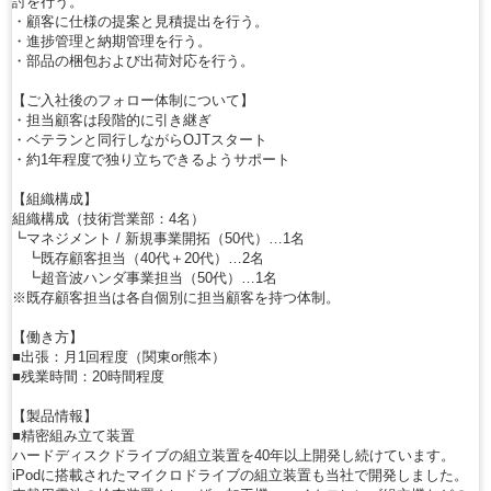
討を行う。
・顧客に仕様の提案と見積提出を行う。
・進捗管理と納期管理を行う。
・部品の梱包および出荷対応を行う。
【ご入社後のフォロー体制について】
・担当顧客は段階的に引き継ぎ
・ベテランと同行しながらOJTスタート
・約1年程度で独り立ちできるようサポート
【組織構成】
組織構成（技術営業部：4名）
┗マネジメント / 新規事業開拓（50代）…1名
┗既存顧客担当（40代＋20代）…2名
┗超音波ハンダ事業担当（50代）…1名
※既存顧客担当は各自個別に担当顧客を持つ体制。
【働き方】
■出張：月1回程度（関東or熊本）
■残業時間：20時間程度
【製品情報】
■精密組み立て装置
ハードディスクドライブの組立装置を40年以上開発し続けています。
iPodに搭載されたマイクロドライブの組立装置も当社で開発しました。