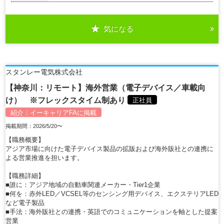
気になる
スタンレー電気株式会社
【神奈川：リモート】海外営業（電子デバイス／車載向
け） ※フレックスタイム制あり
正社員
紹介：
イーキャリアFA
に掲載
掲載期間：2026/5/20〜
【職務概要】
アジア市場に向けた電子デバイス製品の拡販および海外販社との連携に
よる営業推進を担います。
【職務詳細】
■誰に：アジア地域の自動車関連メーカー・Tier1企業
■何を：赤外LED／VCSEL等のセンシング用デバイス、エクステリアLED
など電子製品
■手法：海外販社との連携・英語でのコミュニケーションを軸とした提案
営業