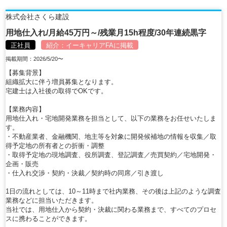
株式会社さくら建設
用地仕入れ/月給45万円～/残業月15h程度/30年連続黒字
正社員
紹介：
イーキャリアFA
に掲載
掲載期間：2026/5/20〜
【募集背景】
組織拡大に伴う増員募集となります。
宅建士は入社後の取得でOKです。
【業務内容】
用地仕入れ・宅地開発業務を担当として、以下の業務をお任せいたしま
す。
・不動産業者、金融機関、地主等を対象に開発候補地の情報を収集／取
得予定地の所有者との折衝・調整
・取得予定地の現地調査、役所調査、登記調査／売買契約／宅地開発・
企画・販売
・仕入れ交渉・契約・決裁／契約時の同席／引き渡し
1日の流れとしては、10～11時まで社内業務、その後は上記のような調査
業務などに担当いただきます。
当社では、用地仕入から契約・決裁に関わる業務まで、すべてのプロセ
スに携わることができます。