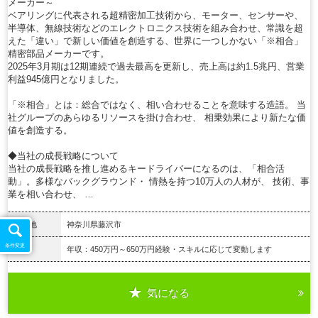
メーカー～
ベアリングに代表される超精密加工技術から、モーター、センサーや、
半導体、無線技術などのエレクトロニクス技術を組み合わせ、常識を超
えた「違い」で新しい価値を創造する、世界に一つしかない「※相合」
精密部品メーカーです。
2025年3月期は12期連続で過去最高を更新し、売上高は約1.5兆円、営業
利益945億円となりました。
「※相合」とは：総合ではなく、相い合わせることを意味する造語。 当
社グループのあらゆるリソースを掛け合わせ、 相乗効果により新たな価
値を創造する。
◆当社の成長戦略について
当社の成長戦略を推し進めるキードライバーになるのは、「相合活
動」。多様なバックグラウンド・ 情熱を持つ10万人の人材が、 技術、事
業を相い合わせ、 …
勤務地
神奈川県藤沢市
条件変更
給与
年収：450万円～650万円経験・スキルに応じて変動します
気になる
詳細を見る