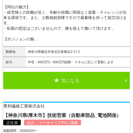
【同社の魅力】
・経営陣との距離が近く、年齢や役職に関係なく提案・チャレンジが出
来る環境です。また、少数精鋭部隊ですので裁量権を持って就労頂けま
す。
・転勤の想定はございませんので、腰を据えて働いて頂けます。
【ポジションの魅…
勤務地
神奈川県横浜市港北区新横浜2-17-2
給与
年収：600万円～900万円経験・スキルに応じて変動します
気になる
詳細を見る
豊和繊維工業株式会社
【神奈川県/厚木市】技術営業（自動車部品_電池関係）
正社員
紹介：
イーキャリアFA
に掲載
掲載期間：2026/5/20〜