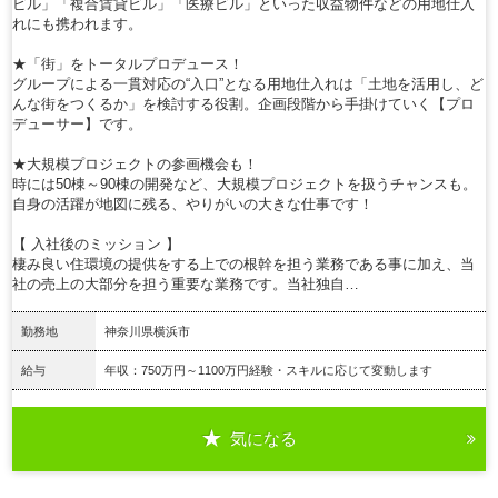
ビル」「複合賃貸ビル」「医療ビル」といった収益物件などの用地仕入
れにも携われます。
★「街」をトータルプロデュース！
グループによる一貫対応の“入口”となる用地仕入れは「土地を活用し、ど
んな街をつくるか」を検討する役割。企画段階から手掛けていく【プロ
デューサー】です。
★大規模プロジェクトの参画機会も！
時には50棟～90棟の開発など、大規模プロジェクトを扱うチャンスも。
自身の活躍が地図に残る、やりがいの大きな仕事です！
【 入社後のミッション 】
棲み良い住環境の提供をする上での根幹を担う業務である事に加え、当
社の売上の大部分を担う重要な業務です。当社独自…
勤務地
神奈川県横浜市
給与
年収：750万円～1100万円経験・スキルに応じて変動します
気になる
詳細を見る