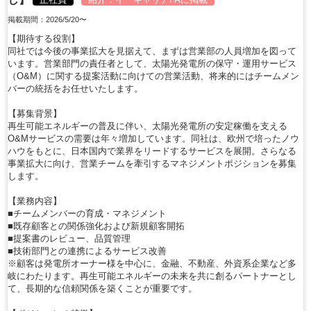
掲載期間：2026/5/20〜
【期待する役割】
同社では今後の事業拡大を見据えて、まずは営業部の人員増加を図って
います。営業部門の責任者として、太陽光発電所の保守・運用サービス
（O&M）に関する提案活動に向けての営業活動、将来的にはチームメン
バーの統括をお任せいたします。
【募集背景】
再生可能エネルギーの普及に伴い、太陽光発電所の安定稼働を支える
O&Mサービスの需要は年々増加しています。同社は、欧州で培ったノウ
ハウをもとに、日本国内で業界をリードするサービスを展開。さらなる
事業拡大に向け、営業チームを牽引するマネジメントポジションを募集
します。
【業務内容】
■チームメンバーの育成・マネジメント
■既存顧客との関係強化および新規顧客開拓
■提案書のレビュー、品質管理
■技術部門との連携によるサービス改善
※顧客は発電所オーナー様を中心に、金融、不動産、外資系企業など多
岐にわたります。再生可能エネルギーの未来を共に創るパートナーとし
て、長期的な信頼関係を築くことが重要です。