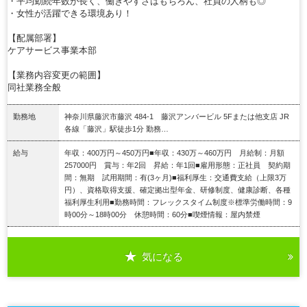
・平均勤続年数が長く、働きやすさはもちろん、社員の人柄も◎
・女性が活躍できる環境あり！
【配属部署】
ケアサービス事業本部
【業務内容変更の範囲】
同社業務全般
勤務地
神奈川県藤沢市藤沢 484-1 藤沢アンバービル 5Fまたは他支店 JR
各線「藤沢」駅徒歩1分 勤務…
給与
年収：400万円～450万円■年収：430万～460万円 月給制：月額
257000円 賞与：年2回 昇給：年1回■雇用形態：正社員 契約期
間：無期 試用期間：有(3ヶ月)■福利厚生：交通費支給（上限3万
円）、資格取得支援、確定拠出型年金、研修制度、健康診断、各種
福利厚生利用■勤務時間：フレックスタイム制度※標準労働時間：9
時00分～18時00分 休憩時間：60分■喫煙情報：屋内禁煙
気になる
詳細を見る