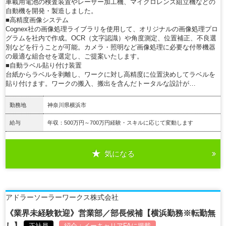
車載用電池の検査装置やレーザー加工機、マイクロレンズ組立機などの
自動機を開発・製造しました。
■高精度画像システム
Cognex社の画像処理ライブラリを使用して、オリジナルの画像処理プロ
グラムを社内で作成。OCR（文字認識）や角度測定、位置補正、不良選
別などを行うことが可能。カメラ・照明など画像処理に必要な付帯機器
の最適な組合せを選定し、ご提案いたします。
■自動ラベル貼り付け装置
台紙からラベルを剥離し、ワークに対し高精度に位置決めしてラベルを
貼り付けます。ワークの搬入、搬出を含んだトータルな設計が…
勤務地
神奈川県横浜市
給与
年収：500万円～700万円経験・スキルに応じて変動します
気になる
詳細を見る
アドラーソーラーワークス株式会社
《業界未経験歓迎》営業部／部長候補【横浜勤務※転勤無
し】
正社員
紹介：
イーキャリアFA
に掲載