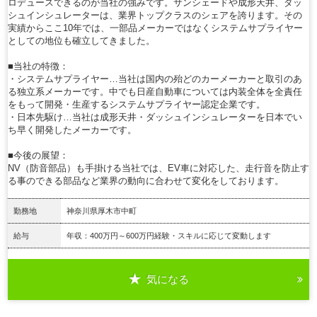
ロデュースできるのが当社の強みです。サンシェードや成形天井、ダッ
シュインシュレーターは、業界トップクラスのシェアを誇ります。その
実績からここ10年では、一部品メーカーではなくシステムサプライヤー
としての地位も確立してきました。
■当社の特徴：
・システムサプライヤー…当社は国内の殆どのカーメーカーと取引のあ
る独立系メーカーです。中でも日産自動車については内装全体を全責任
をもって開発・生産するシステムサプライヤー認定企業です。
・日本先駆け…当社は成形天井・ダッシュインシュレーターを日本でい
ち早く開発したメーカーです。
■今後の展望：
NV（防音部品）も手掛ける当社では、EV車に対応した、走行音を防止す
る事のできる部品など業界の動向に合わせて変化をしております。
勤務地
神奈川県厚木市中町
給与
年収：400万円～600万円経験・スキルに応じて変動します
気になる
詳細を見る