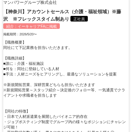
マンパワーグループ株式会社
【神奈川】アカウントセールス（介護・福祉領域）※藤
沢 ※フレックスタイム制あり
正社員
紹介：
イーキャリアFA
に掲載
掲載期間：2026/5/20〜
【職務概要】
同社にて下記業務を担当いただきます。
【職務詳細】
■誰に：介護・福祉施設
■何を：同社に登録している人材
■手法：人材ニーズをヒアリングし、最適なソリューションを提案
※新規開拓営業、深耕営業どちらも担当いただきます
※新規開拓営業～スタッフ紹介～決定後のフォロー等、一気通貫でクラ
イアントや求職者を担当します
【同社の特徴】
・日本で人材派遣業を展開したパイオニア的存在
・ジョブポスティング制度でグループ内の様々なポジションにチャレン
ジ可能！