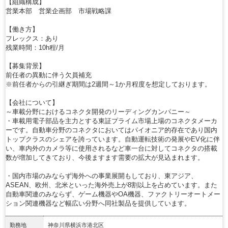
【組織構成】
営業本部 営業企画部 市場戦略課
【働き方】
フレックス：あり
残業時間：10h程/月
【募集背景】
前任者の異動に伴う欠員補充
※前任者からの引継ぎ期間は2週間～1か月程度を想定しております。
【会社について】
～車載分野におけるコネクタ開発のリーディングカンパニー～
・車載用電子部品を主力とする東証プライム市場上場のコネクタメーカ
ーです。自動車分野のコネクタにおいてはパイオニア的存在であり国内
トップクラスのシェアを誇っています。自動運転技術の発展やEV化に伴
い、車内外のカメラ等に使用されるなど車一台に対してコネクタの搭載
数が増加してきており、今後ますます需要の拡大が見込まれます。
・国内市場のみならず海外への事業展開もしており、東アジア、
ASEAN、欧州、北米といった海外売上が8割以上を占めています。また
自動車関連のみならず、ゲーム機器やOA機器、ファクトリーオートメー
ション関連機器など幅広い分野へ同社製品を提供しています。
勤務地
神奈川県横浜市港北区