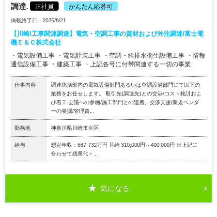
調達.
正社員
かんたん応募可
掲載終了日：2026/8/21
【川崎/工事関連調達】電気・空調工事の資材および外注調達/富士電
機Ｅ＆Ｃ株式会社
・電気設備工事 ・電気計装工事 ・空調・給排水衛生設備工事 ・情報
通信設備工事 ・建築工事 ・上記各号に付帯関連する一切の事業
仕事内容
調達統括部内の電気設備部門あるいは空調設備部門にて以下の
業務をお任せします。 取引先(調達先)との交渉/コスト検討およ
び着工 会議への参画/施工部門との連携、交渉支援/新規ベンダ
ーの発掘/管理資...
勤務地
神奈川県川崎市幸区
給与
想定年収：567-732万円 月給 310,000円～400,000円 ※上記に
合わせて残業代＋...
気になる