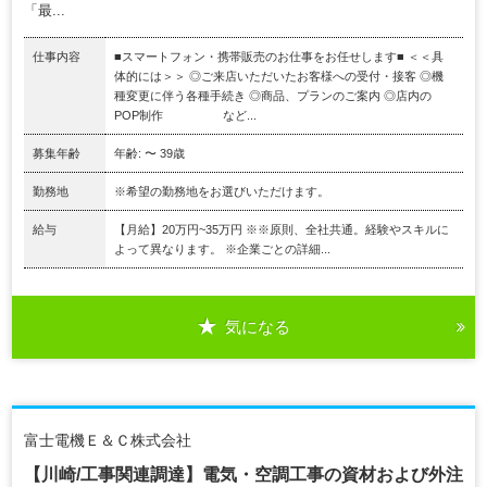
「最...
仕事内容
■スマートフォン・携帯販売のお仕事をお任せします■ ＜＜具
体的には＞＞ ◎ご来店いただいたお客様への受付・接客 ◎機
種変更に伴う各種手続き ◎商品、プランのご案内 ◎店内の
POP制作 など...
募集年齢
年齢: 〜 39歳
勤務地
※希望の勤務地をお選びいただけます。
給与
【月給】20万円~35万円 ※※原則、全社共通。経験やスキルに
よって異なります。 ※企業ごとの詳細...
気になる
富士電機Ｅ＆Ｃ株式会社
【川崎/工事関連調達】電気・空調工事の資材および外注