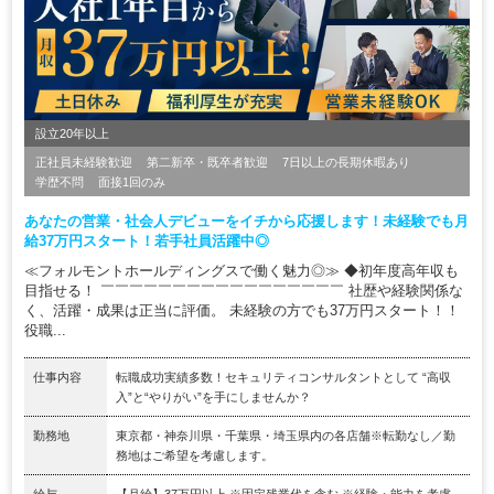
設立20年以上
正社員未経験歓迎
第二新卒・既卒者歓迎
7日以上の長期休暇あり
学歴不問
面接1回のみ
あなたの営業・社会人デビューをイチから応援します！未経験でも月
給37万円スタート！若手社員活躍中◎
≪フォルモントホールディングスで働く魅力◎≫ ◆初年度高年収も
目指せる！ ￣￣￣￣￣￣￣￣￣￣￣￣￣￣￣￣￣ 社歴や経験関係な
く、活躍・成果は正当に評価。 未経験の方でも37万円スタート！！
役職...
仕事内容
転職成功実績多数！セキュリティコンサルタントとして “高収
入”と“やりがい”を手にしませんか？
勤務地
東京都・神奈川県・千葉県・埼玉県内の各店舗※転勤なし／勤
務地はご希望を考慮します。
給与
【月給】37万円以上 ※固定残業代を含む ※経験・能力を考慮