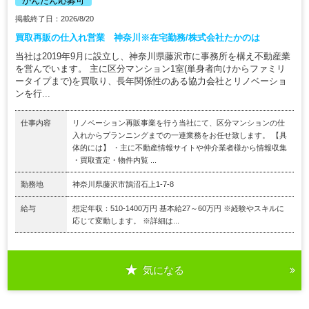
かんたん応募可
掲載終了日：2026/8/20
買取再販の仕入れ営業 神奈川※在宅勤務/株式会社たかのは
当社は2019年9月に設立し、神奈川県藤沢市に事務所を構え不動産業
を営んでいます。 主に区分マンション1室(単身者向けからファミリ
ータイプまで)を買取り、長年関係性のある協力会社とリノベーショ
ンを行...
仕事内容
リノベーション再販事業を行う当社にて、区分マンションの仕
入れからプランニングまでの一連業務をお任せ致します。 【具
体的には】 ・主に不動産情報サイトや仲介業者様から情報収集
・買取査定・物件内覧 ...
勤務地
神奈川県藤沢市鵠沼石上1-7-8
給与
想定年収：510-1400万円 基本給27～60万円 ※経験やスキルに
応じて変動します。 ※詳細は...
気になる