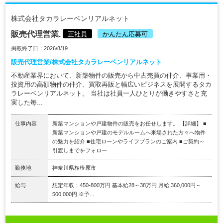
株式会社タカラレーベンリアルネット
販売代理営業.
正社員
かんたん応募可
掲載終了日：2026/8/19
販売代理営業/株式会社タカラレーベンリアルネット
不動産業界において、新築物件の販売から中古売買の仲介、事業用・
投資用の高額物件の仲介、買取再販と幅広いビジネスを展開するタカ
ラレーベンリアルネット。 当社は社員一人ひとりが働きやすさと充
実した毎...
仕事内容
新築マンションや戸建物件の販売をお任せします。 【詳細】 ■
新築マンションや戸建のモデルルームへ来場された方々へ物件
の魅力を紹介 ■住宅ローンやライフプランのご案内 ■ご契約～
引渡しまでをフォロー
勤務地
神奈川県相模原市
給与
想定年収：450-800万円 基本給28～38万円 月給 360,000円～
500,000円 ※予...