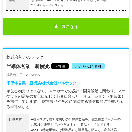
233,468円～266,358円 ...
気になる
株式会社パルテック
半導体営業 新横浜.
正社員
かんたん応募可
掲載終了日：2026/8/26
半導体営業 新横浜/株式会社パルテック
単なる物売りではなく、メーカーでの設計・開発段階に関わり、マー
ケットの需要の変化に応じて顧客に合ったソリューション（解決策）
を提供しています。 家電製品やそれに関連する通信機器に搭載され
る半導体など...
仕事内容
■職務内容：弊社取扱いの半導体製品を、電気機器メーカーの
お客様に販売していただきます。 製品としてはメモリ、
ASSP（特定用途向け標準品）と汎用品と幅広く、産業機器、