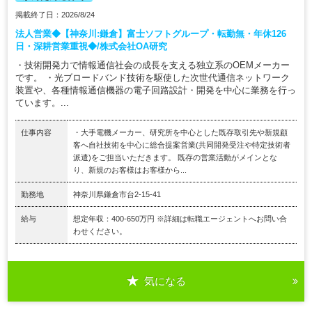
掲載終了日：2026/8/24
法人営業◆【神奈川:鎌倉】富士ソフトグループ・転勤無・年休126
日・深耕営業重視◆/株式会社OA研究
・技術開発力で情報通信社会の成長を支える独立系のOEMメーカー
です。 ・光ブロードバンド技術を駆使した次世代通信ネットワーク
装置や、各種情報通信機器の電子回路設計・開発を中心に業務を行っ
ています。...
仕事内容
・大手電機メーカー、研究所を中心とした既存取引先や新規顧
客へ自社技術を中心に総合提案営業(共同開発受注や特定技術者
派遣)をご担当いただきます。 既存の営業活動がメインとな
り、新規のお客様はお客様から...
勤務地
神奈川県鎌倉市台2-15-41
給与
想定年収：400-650万円 ※詳細は転職エージェントへお問い合
わせください。
気になる