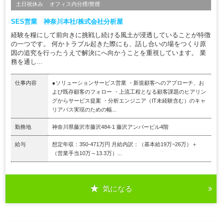
土日祝休み
オフィス内分煙/禁煙
SES営業 神奈川本社/株式会社分析屋
経験を糧にして前向きに挑戦し続ける風土が浸透していることが特徴
の一つです。 何かトラブル起きた際にも、話し合いの場をつくり原
因の追究を行ったうえで解決にへ向かうことを重視しています。 業
務を通し...
仕事内容
●ソリューションサービス営業 ・新規顧客へのアプローチ、お
よび既存顧客のフォロー ・上流工程となる顧客課題のヒアリン
グからサービス提案 ・分析エンジニア（IT未経験含む）のキャ
リアパス実現のための幅...
勤務地
神奈川県藤沢市藤沢484-1 藤沢アンバービル4階
給与
想定年収：350-471万円 月給内訳：（基本給19万~26万）＋
（営業手当10万～13.3万）...
気になる