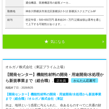
通信機器、医療機器等の顧客メーカ...
勤務地
神奈川県横浜市港北区新横浜2-3-12 新横浜スクエアビル6F
給与
想定年収：500-650万円 基本給24～万円 記載金額は選考を通じ
て上下する可能性があります。 ...
気になる
オルガノ株式会社（東証プライム上場）
【開発センター】機能性材料の開発・用途開発/水処理か
ら新規事業まで（総合職）.
正社員
かんたん応募可
掲載終了日：2026/8/25
【開発センター】機能性材料の開発・用途開発/水処理から新規事業
まで（総合職）/オルガノ株式会社（東証
水は、地球という惑星に与えられた、 命あるものすべてに共通の財