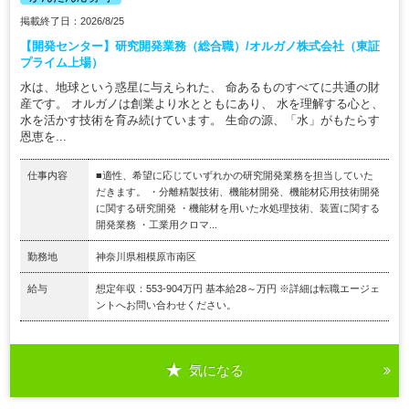
掲載終了日：2026/8/25
【開発センター】研究開発業務（総合職）/オルガノ株式会社（東証
プライム上場）
水は、地球という惑星に与えられた、 命あるものすべてに共通の財
産です。 オルガノは創業より水とともにあり、 水を理解する心と、
水を活かす技術を育み続けています。 生命の源、「水」がもたらす
恩恵を...
仕事内容
■適性、希望に応じていずれかの研究開発業務を担当していた
だきます。 ・分離精製技術、機能材開発、機能材応用技術開発
に関する研究開発 ・機能材を用いた水処理技術、装置に関する
開発業務 ・工業用クロマ...
勤務地
神奈川県相模原市南区
給与
想定年収：553-904万円 基本給28～万円 ※詳細は転職エージェ
ントへお問い合わせください。
気になる