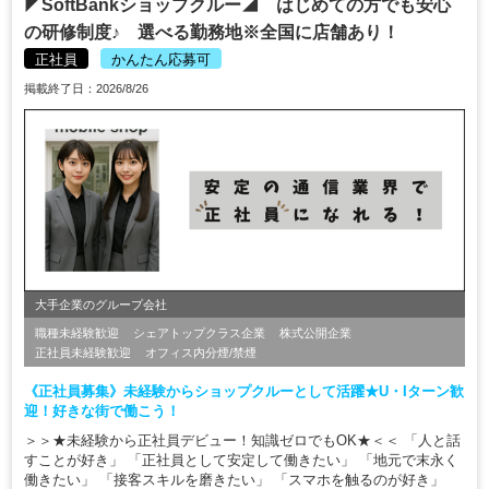
◤SoftBankショップクルー◢ はじめての方でも安心
の研修制度♪ 選べる勤務地※全国に店舗あり！
正社員
かんたん応募可
掲載終了日：2026/8/26
大手企業のグループ会社
職種未経験歓迎
シェアトップクラス企業
株式公開企業
正社員未経験歓迎
オフィス内分煙/禁煙
《正社員募集》未経験からショップクルーとして活躍★U・Iターン歓
迎！好きな街で働こう！
＞＞★未経験から正社員デビュー！知識ゼロでもOK★＜＜ 「人と話
すことが好き」 「正社員として安定して働きたい」 「地元で末永く
働きたい」 「接客スキルを磨きたい」 「スマホを触るのが好き」