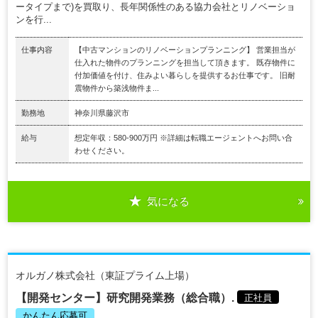
ータイプまで)を買取り、長年関係性のある協力会社とリノベーショ
ンを行...
仕事内容
【中古マンションのリノベーションプランニング】 営業担当が
仕入れた物件のプランニングを担当して頂きます。 既存物件に
付加価値を付け、住みよい暮らしを提供するお仕事です。 旧耐
震物件から築浅物件ま...
勤務地
神奈川県藤沢市
給与
想定年収：580-900万円 ※詳細は転職エージェントへお問い合
わせください。
気になる
オルガノ株式会社（東証プライム上場）
【開発センター】研究開発業務（総合職）.
正社員
かんたん応募可