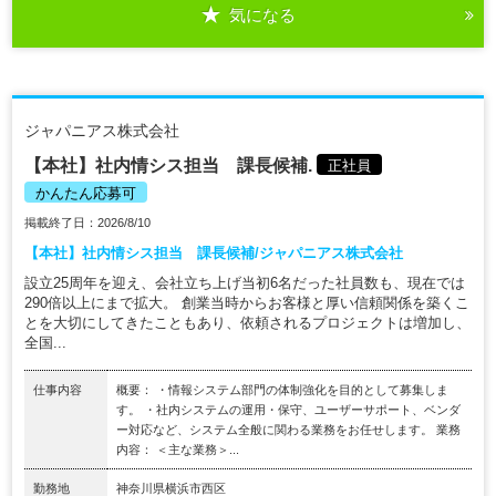
気になる
ジャパニアス株式会社
【本社】社内情シス担当 課長候補.
正社員
かんたん応募可
掲載終了日：2026/8/10
【本社】社内情シス担当 課長候補/ジャパニアス株式会社
設立25周年を迎え、会社立ち上げ当初6名だった社員数も、現在では
290倍以上にまで拡大。 創業当時からお客様と厚い信頼関係を築くこ
とを大切にしてきたこともあり、依頼されるプロジェクトは増加し、
全国...
仕事内容
概要： ・情報システム部門の体制強化を目的として募集しま
す。 ・社内システムの運用・保守、ユーザーサポート、ベンダ
ー対応など、システム全般に関わる業務をお任せします。 業務
内容： ＜主な業務＞...
勤務地
神奈川県横浜市西区