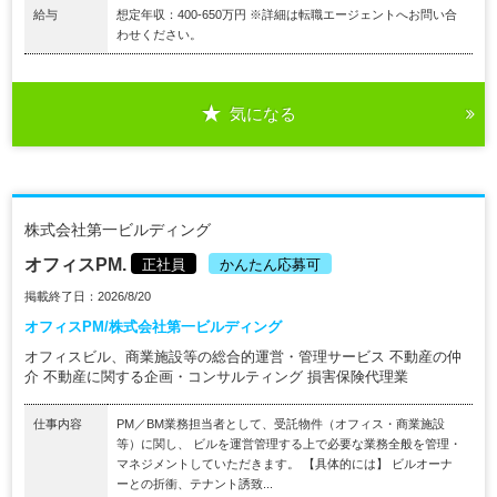
給与
想定年収：400-650万円 ※詳細は転職エージェントへお問い合
わせください。
気になる
株式会社第一ビルディング
オフィスPM.
正社員
かんたん応募可
掲載終了日：2026/8/20
オフィスPM/株式会社第一ビルディング
オフィスビル、商業施設等の総合的運営・管理サービス 不動産の仲
介 不動産に関する企画・コンサルティング 損害保険代理業
仕事内容
PM／BM業務担当者として、受託物件（オフィス・商業施設
等）に関し、 ビルを運営管理する上で必要な業務全般を管理・
マネジメントしていただきます。 【具体的には】 ビルオーナ
ーとの折衝、テナント誘致...