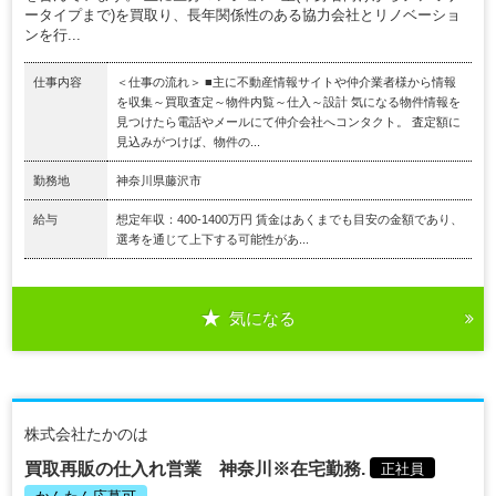
ータイプまで)を買取り、長年関係性のある協力会社とリノベーショ
ンを行...
仕事内容
＜仕事の流れ＞ ■主に不動産情報サイトや仲介業者様から情報
を収集～買取査定～物件内覧～仕入～設計 気になる物件情報を
見つけたら電話やメールにて仲介会社へコンタクト。 査定額に
見込みがつけば、物件の...
勤務地
神奈川県藤沢市
給与
想定年収：400-1400万円 賃金はあくまでも目安の金額であり、
選考を通じて上下する可能性があ...
気になる
株式会社たかのは
買取再販の仕入れ営業 神奈川※在宅勤務.
正社員