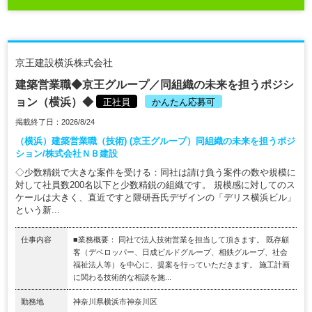
京王建設横浜株式会社
建築営業職◆京王グループ／同組織の未来を担うポジシ
ョン（横浜）◆
正社員
かんたん応募可
掲載終了日：2026/8/24
（横浜）建築営業職（技術) (京王グループ）同組織の未来を担うポジ
ション/株式会社ＮＢ建設
◇少数精鋭で大きな案件を受ける：同社は請け負う案件の数や規模に
対して社員数200名以下と少数精鋭の組織です。 規模感に対してのス
ケールは大きく、直近ですと隈研吾氏デザインの「デリス横浜ビル」
という新...
仕事内容
■業務概要： 同社で法人技術営業を担当して頂きます。 既存顧
客（デベロッパー、日成ビルドグループ、相鉄グループ、社会
福祉法人等）を中心に、提案を行っていただきます。 施工計画
に関わる技術的な相談を施...
勤務地
神奈川県横浜市神奈川区