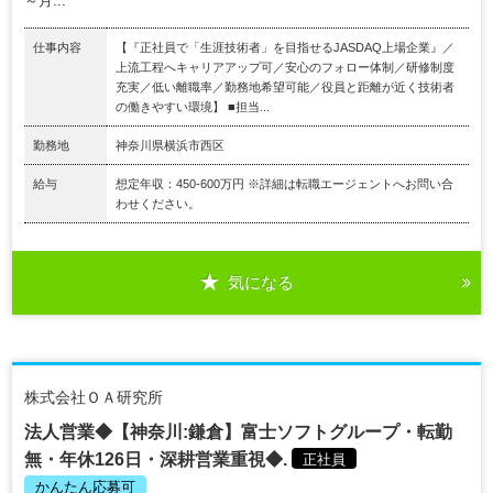
～月...
仕事内容
【『正社員で「生涯技術者」を目指せるJASDAQ上場企業』／
上流工程へキャリアアップ可／安心のフォロー体制／研修制度
充実／低い離職率／勤務地希望可能／役員と距離が近く技術者
の働きやすい環境】 ■担当...
勤務地
神奈川県横浜市西区
給与
想定年収：450-600万円 ※詳細は転職エージェントへお問い合
わせください。
気になる
株式会社ＯＡ研究所
法人営業◆【神奈川:鎌倉】富士ソフトグループ・転勤
無・年休126日・深耕営業重視◆.
正社員
かんたん応募可