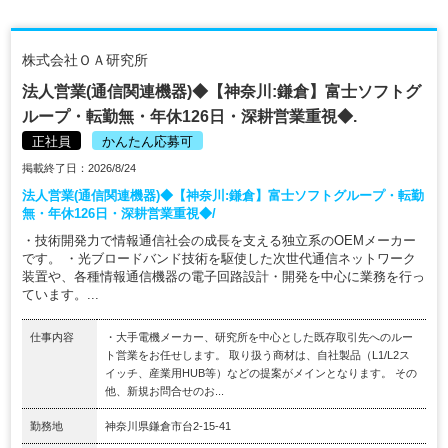
株式会社ＯＡ研究所
法人営業(通信関連機器)◆【神奈川:鎌倉】富士ソフトグ
ループ・転勤無・年休126日・深耕営業重視◆.
正社員
かんたん応募可
掲載終了日：2026/8/24
法人営業(通信関連機器)◆【神奈川:鎌倉】富士ソフトグループ・転勤
無・年休126日・深耕営業重視◆/
・技術開発力で情報通信社会の成長を支える独立系のOEMメーカー
です。 ・光ブロードバンド技術を駆使した次世代通信ネットワーク
装置や、各種情報通信機器の電子回路設計・開発を中心に業務を行っ
ています。...
仕事内容
・大手電機メーカー、研究所を中心とした既存取引先へのルー
ト営業をお任せします。 取り扱う商材は、自社製品（L1/L2ス
イッチ、産業用HUB等）などの提案がメインとなります。 その
他、新規お問合せのお...
勤務地
神奈川県鎌倉市台2-15-41