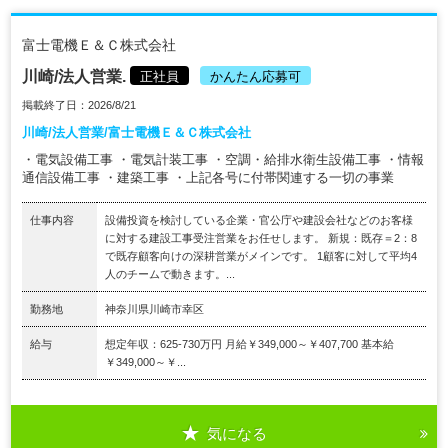
富士電機Ｅ＆Ｃ株式会社
川崎/法人営業.
正社員
かんたん応募可
掲載終了日：2026/8/21
川崎/法人営業/富士電機Ｅ＆Ｃ株式会社
・電気設備工事 ・電気計装工事 ・空調・給排水衛生設備工事 ・情報
通信設備工事 ・建築工事 ・上記各号に付帯関連する一切の事業
仕事内容
設備投資を検討している企業・官公庁や建設会社などのお客様
に対する建設工事受注営業をお任せします。 新規：既存＝2：8
で既存顧客向けの深耕営業がメインです。 1顧客に対して平均4
人のチームで動きます。...
勤務地
神奈川県川崎市幸区
給与
想定年収：625-730万円 月給￥349,000～￥407,700 基本給
￥349,000～￥...
気になる