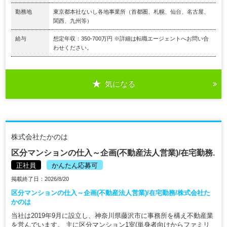
勤務地
東京都本社ないし各地事業所（首都圏、札幌、仙台、名古屋、
関西、九州等）
給与
想定年収：350-700万円 ※詳細は転職エージェントへお問い合
わせください。
気になる
株式会社たかのは
区分マンションの仕入～企画(不動産法人営業)/在宅勤務.
正社員
かんたん応募可
掲載終了日：2026/8/20
区分マンションの仕入～企画(不動産法人営業)/在宅勤務/株式会社た
かのは
当社は2019年9月に設立し、神奈川県藤沢市に事務所を構え不動産業
を営んでいます。 主に区分マンション1室(単身者向けからファミリ