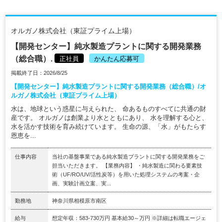
オルガノ株式会社（東証プライム上場）
【開発センター】純水製造プラントに関する開発業務
（総合職）.
正社員
かんたん応募可
掲載終了日：2026/8/25
【開発センター】純水製造プラントに関する開発業務（総合職）/オ
ルガノ株式会社（東証プライム上場）
水は、地球という惑星に与えられた、 命あるものすべてに共通の財
産です。 オルガノは創業より水とともにあり、 水を理解する心と、
水を活かす技術を育み続けています。 生命の源、「水」がもたらす
恩恵を...
仕事内容
当社の基盤事業である純水製造プラントに関する開発業務をご
担当いただきます。 【業務内容】 ・純水製造に関わる要素技
術（UF/RO/UV/活性炭等）を用いた処理システムの考案・企
画、実験計画立案、実...
勤務地
神奈川県相模原市南区
給与
想定年収：583-730万円 基本給30～万円 ※詳細は転職エージェ