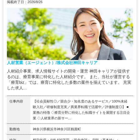
掲載終了日：2026/8/26
人材営業（エージェント）/株式会社神田キャリア
人材紹介事業、求人情報サイトの開発・運営 神田キャリアが提供す
るのは、療育事業に特化した人材紹介です。 また、当社が運営する
「療育biz」では、療育に特化した多数の案件を揃えています。 充実
した求人...
仕事内容
【社会貢献性◎／競合少・知名度のあるサービス／100%未経
験入社／研修制度充実／異業界転職で活躍中／評価制度◎】 ■
業務の特徴 ◇療育分野に特化した転職サイトを展開する注目企
業 ◇人材業界の新サー...
勤務地
神奈川県横浜市神奈川区鶴屋町
給与
想定年収：448-600万円 ＜賃金内訳＞ 月額（基本給）：