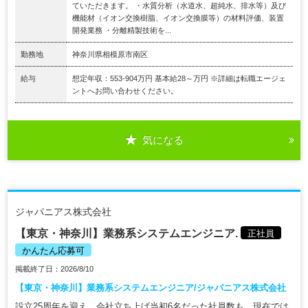
ていただきます。 ・水質分析（水道水、超純水、排水等）及び
機能材（イオン交換樹脂、イオン交換膜等）の材料評価、装置
開発業務 ・分離精製技術を...
勤務地
神奈川県相模原市南区
給与
想定年収：553-904万円 基本給28～万円 ※詳細は転職エージェ
ントへお問い合わせください。
気になる
ジャパニアス株式会社
【東京・神奈川】業務系システムエンジニア.
正社員
かんたん応募可
掲載終了日：2026/8/10
【東京・神奈川】業務系システムエンジニア/ジャパニアス株式会社
設立25周年を迎え、会社立ち上げ当初6名だった社員数も、現在では