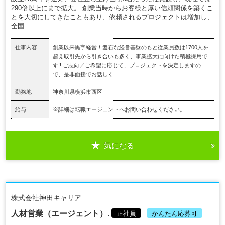
290倍以上にまで拡大。 創業当時からお客様と厚い信頼関係を築くこ
とを大切にしてきたこともあり、依頼されるプロジェクトは増加し、
全国...
仕事内容
創業以来黒字経営！盤石な経営基盤のもと従業員数は1700人を
超え取引先から引き合いも多く、事業拡大に向けた積極採用で
す!! ご志向／ご希望に応じて、プロジェクトを決定しますの
で、是非面接でお話しく...
勤務地
神奈川県横浜市西区
給与
※詳細は転職エージェントへお問い合わせください。
気になる
株式会社神田キャリア
人材営業（エージェント）.
正社員
かんたん応募可