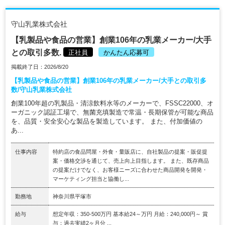
守山乳業株式会社
【乳製品や食品の営業】創業106年の乳業メーカー/大手
との取引多数.
正社員
かんたん応募可
掲載終了日：2026/8/20
【乳製品や食品の営業】創業106年の乳業メーカー/大手との取引多
数/守山乳業株式会社
創業100年超の乳製品・清涼飲料水等のメーカーで、FSSC22000、オ
ーガニック認証工場で、無菌充填製造で常温・長期保管が可能な商品
を、品質・安全安心な製品を製造しています。 また、付加価値の
あ...
仕事内容
特約店の食品問屋・外食・量販店に、自社製品の提案・販促提
案・価格交渉を通じて、売上向上目指します。 また、既存商品
の提案だけでなく、お客様ニーズに合わせた商品開発を開発・
マーケティング担当と協働し...
勤務地
神奈川県平塚市
給与
想定年収：350-500万円 基本給24～万円 月給：240,000円～ 賞
与：過去実績2ヶ月分 ...