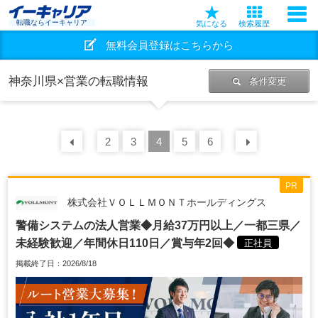
転職ならイーキャリア
気になる
検索履歴
無料会員登録はこちらから
神奈川県×営業の転職情報
条件変更
前の
2
30
3
件
4
5
6
次の
30
PR
株式会社ＶＯＬＬＭＯＮＴホールディングス
警備システムの法人営業◆月給37万円以上／一都三県／
未経験歓迎／年間休日110日／賞与年2回◆
正社員
掲載終了日：2026/8/18