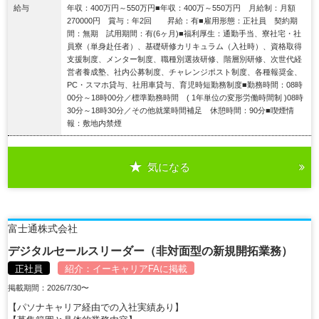
給与
年収：400万円～550万円■年収：400万～550万円 月給制：月額
270000円 賞与：年2回 昇給：有■雇用形態：正社員 契約期
間：無期 試用期間：有(6ヶ月)■福利厚生：通勤手当、寮社宅・社
員寮（単身赴任者）、基礎研修カリキュラム（入社時）、資格取得
支援制度、メンター制度、職種別選抜研修、階層別研修、次世代経
営者養成塾、社内公募制度、チャレンジポスト制度、各種報奨金、
PC・スマホ貸与、社用車貸与、育児時短勤務制度■勤務時間：08時
00分～18時00分／標準勤務時間 ( 1年単位の変形労働時間制 )08時
30分～18時30分／その他就業時間補足 休憩時間：90分■喫煙情
報：敷地内禁煙
気になる
詳細を見る
富士通株式会社
デジタルセールスリーダー（非対面型の新規開拓業務）
正社員
紹介：
イーキャリアFA
に掲載
掲載期間：2026/7/30〜
【パソナキャリア経由での入社実績あり】