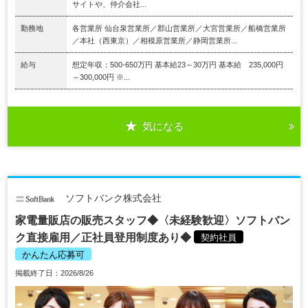
サイトや、仲介会社...
勤務地
各営業所 仙台泉営業所／郡山営業所／大宮営業所／船橋営業所
／本社（西東京）／相模原営業所／静岡営業所...
給与
想定年収：500-650万円 基本給23～30万円 基本給 235,000円
～300,000円 ※...
気になる
ソフトバンク株式会社
家電量販店の販売スタッフ◆〈未経験歓迎〉ソフトバン
ク直接雇用／正社員登用制度あり◆
契約社員
かんたん応募可
掲載終了日：2026/8/26