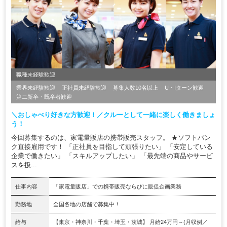
職種未経験歓迎
業界未経験歓迎
正社員未経験歓迎
募集人数10名以上
U・Iターン歓迎
第二新卒・既卒者歓迎
＼おしゃべり好きな方歓迎！／クルーとして一緒に楽しく働きましょ
う！
今回募集するのは、家電量販店の携帯販売スタッフ。 ★ソフトバン
ク直接雇用です！ 「正社員を目指して頑張りたい」 「安定している
企業で働きたい」 「スキルアップしたい」 「最先端の商品やサービ
スを扱...
仕事内容
「家電量販店」での携帯販売ならびに販促企画業務
勤務地
全国各地の店舗で募集中！
給与
【東京・神奈川・千葉・埼玉・茨城】 月給24万円～(月収例／