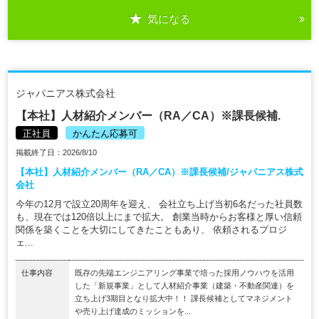
気になる
ジャパニアス株式会社
【本社】人材紹介メンバー（RA／CA）※課長候補.
正社員
かんたん応募可
掲載終了日：2026/8/10
【本社】人材紹介メンバー（RA／CA）※課長候補/ジャパニアス株式
会社
今年の12月で設立20周年を迎え、 会社立ち上げ当初6名だった社員数
も、現在では120倍以上にまで拡大。 創業当時からお客様と厚い信頼
関係を築くことを大切にしてきたこともあり、 依頼されるプロジ
ェ...
仕事内容
既存の先端エンジニアリング事業で培った採用ノウハウを活用
した「新規事業」として人材紹介事業（建築・不動産関連）を
立ち上げ3期目となり拡大中！！ 課長候補としてマネジメント
や売り上げ達成のミッションを...