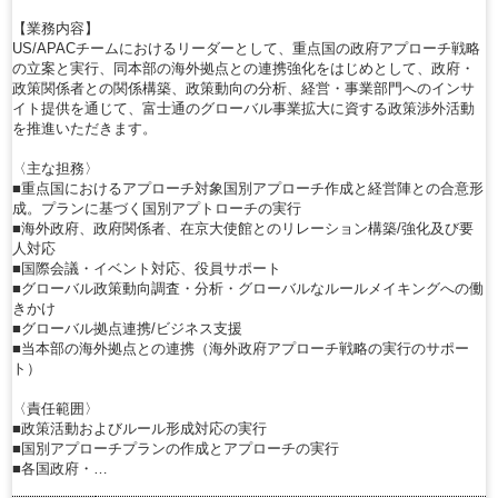
【業務内容】
US/APACチームにおけるリーダーとして、重点国の政府アプローチ戦略
の立案と実行、同本部の海外拠点との連携強化をはじめとして、政府・
政策関係者との関係構築、政策動向の分析、経営・事業部門へのインサ
イト提供を通じて、富士通のグローバル事業拡大に資する政策渉外活動
を推進いただきます。
〈主な担務〉
■重点国におけるアプローチ対象国別アプローチ作成と経営陣との合意形
成。プランに基づく国別アプトローチの実行
■海外政府、政府関係者、在京大使館とのリレーション構築/強化及び要
人対応
■国際会議・イベント対応、役員サポート
■グローバル政策動向調査・分析・グローバルなルールメイキングへの働
きかけ
■グローバル拠点連携/ビジネス支援
■当本部の海外拠点との連携（海外政府アプローチ戦略の実行のサポー
ト）
〈責任範囲〉
■政策活動およびルール形成対応の実行
■国別アプローチプランの作成とアプローチの実行
■各国政府・…