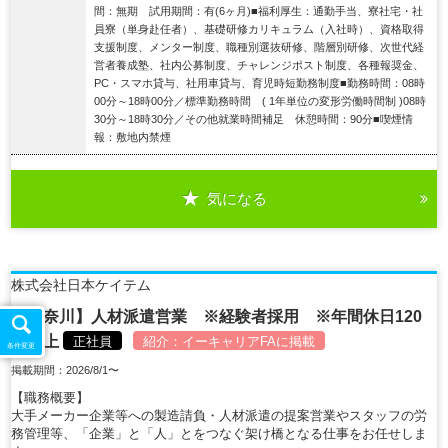
間：無期 試用期間：有(6ヶ月)■福利厚生：通勤手当、寮社宅・社
員寮（単身赴任者）、基礎研修カリキュラム（入社時）、資格取得
支援制度、メンター制度、職種別選抜研修、階層別研修、次世代経
営者養成塾、社内公募制度、チャレンジポスト制度、各種報奨金、
PC・スマホ貸与、社用車貸与、育児時短勤務制度■勤務時間：08時
00分～18時00分／標準勤務時間 ( 1年単位の変形労働時間制 )08時
30分～18時30分／その他就業時間補足 休憩時間：90分■喫煙情
報：敷地内禁煙
気になる
詳細を見る
株式会社日本ケイテム
【神奈川】人材派遣営業 ※経験者採用 ※年間休日120
日以上
正社員
紹介：
イーキャリアFA
に掲載
条件変更
掲載期間：2026/8/1〜
【職務概要】
大手メーカー企業等への製造請負・人材派遣の提案営業やスタッフの労
務管理等、「企業」と「人」とをつなぐ架け橋となる仕事をお任せしま