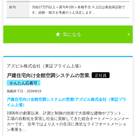
給与
月給27万円以上＋賞与年2回＋各種手当 ※上記は最低保証額で
す。経験・能力を考慮のうえ決定します...
気になる
アズビル株式会社（東証プライム上場）
戸建住宅向け全館空調システムの営業.
正社員
かんたん応募可
掲載終了日：2026/8/19
戸建住宅向け全館空調システムの営業/アズビル株式会社（東証プラ
イム上場）
1906年の創業以来、計測と制御の技術で大規模な建物やプラント、
工場の自動化を実現し社会に貢献してきた総合オートメーションメー
カーです。 近年ではより人々の生活に身近なライフオートメーショ
ン事業を...