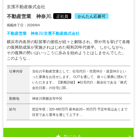
京濱不動産株式会社
不動産営業 神奈川.
正社員
かんたん応募可
掲載終了日：2026/9/4
不動産営業 神奈川/京濱不動産株式会社
横浜市内各所の駐留軍の接収が続々と解除され、県や市を挙げて各種
の復興助成策が実施されはじめた昭和20年代後半。 しかしながら、
その復興の勢いはいっこうに歩みを始めようとはしませんでした。
このような...
仕事内容
当社の不動産営業として、社宅代行・売買仲介・賃貸仲介とい
った業務をお任せします。 OJTを通して、徐々に業務に慣れて
いただきます。 【業務詳細】 ■社宅代行：親会社である「株式
会社日新」の社宅に関...
勤務地
神奈川県横浜市中区
給与
想定年収：320-480万円 基本給20～30万円 予定年収はあくまで
目安であり選考を通じて上下す...
気になる