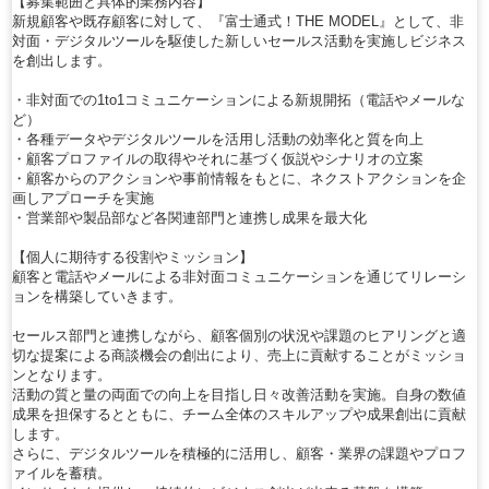
【募集範囲と具体的業務内容】
新規顧客や既存顧客に対して、『富士通式！THE MODEL』として、非
対面・デジタルツールを駆使した新しいセールス活動を実施しビジネス
を創出します。
・非対面での1to1コミュニケーションによる新規開拓（電話やメールな
ど）
・各種データやデジタルツールを活用し活動の効率化と質を向上
・顧客プロファイルの取得やそれに基づく仮説やシナリオの立案
・顧客からのアクションや事前情報をもとに、ネクストアクションを企
画しアプローチを実施
・営業部や製品部など各関連部門と連携し成果を最大化
【個人に期待する役割やミッション】
顧客と電話やメールによる非対面コミュニケーションを通じてリレーシ
ョンを構築していきます。
セールス部門と連携しながら、顧客個別の状況や課題のヒアリングと適
切な提案による商談機会の創出により、売上に貢献することがミッショ
ンとなります。
活動の質と量の両面での向上を目指し日々改善活動を実施。自身の数値
成果を担保するとともに、チーム全体のスキルアップや成果創出に貢献
します。
さらに、デジタルツールを積極的に活用し、顧客・業界の課題やプロフ
ァイルを蓄積。