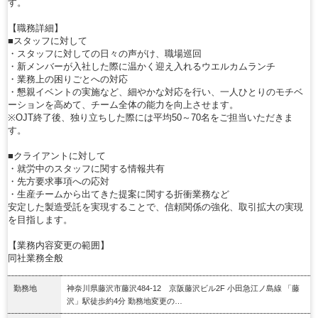
す。
【職務詳細】
■スタッフに対して
・スタッフに対しての日々の声がけ、職場巡回
・新メンバーが入社した際に温かく迎え入れるウエルカムランチ
・業務上の困りごとへの対応
・懇親イベントの実施など、細やかな対応を行い、一人ひとりのモチベ
ーションを高めて、チーム全体の能力を向上させます。
※OJT終了後、独り立ちした際には平均50～70名をご担当いただきま
す。
■クライアントに対して
・就労中のスタッフに関する情報共有
・先方要求事項への応対
・生産チームから出てきた提案に関する折衝業務など
安定した製造受託を実現することで、信頼関係の強化、取引拡大の実現
を目指します。
【業務内容変更の範囲】
同社業務全般
勤務地
神奈川県藤沢市藤沢484-12 京阪藤沢ビル2F 小田急江ノ島線 「藤
沢」駅徒歩約4分 勤務地変更の…