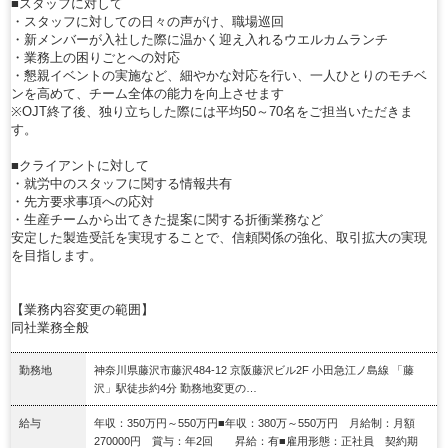
■スタッフに対して
・スタッフに対しての日々の声がけ、職場巡回
・新メンバーが入社した際に温かく迎え入れるウエルカムランチ
・業務上の困りごとへの対応
・懇親イベントの実施など、細やかな対応を行い、一人ひとりのモチベ
ンを高めて、チーム全体の能力を向上させます
※OJT終了後、独り立ちした際には平均50～70名をご担当いただきま
す。
■クライアントに対して
・就労中のスタッフに関する情報共有
・先方要求事項への応対
・生産チームから出てきた提案に関する折衝業務など
安定した製造受託を実現することで、信頼関係の強化、取引拡大の実現
を目指します。
【業務内容変更の範囲】
同社業務全般
勤務地
神奈川県藤沢市藤沢484-12 京阪藤沢ビル2F 小田急江ノ島線 「藤
沢」駅徒歩約4分 勤務地変更の…
給与
年収：350万円～550万円■年収：380万～550万円 月給制：月額
270000円 賞与：年2回 昇給：有■雇用形態：正社員 契約期