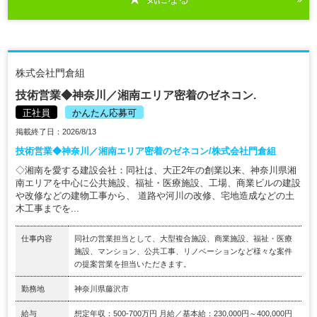
株式会社門倉組
技術営業◆神奈川／湘南エリア密着のゼネコン.
正社員
かんたん応募可
掲載終了日：2026/8/13
技術営業◆神奈川／湘南エリア密着のゼネコン/株式会社門倉組
◇湘南を愛する建設会社：同社は、大正2年の創業以来、神奈川県湘
南エリアを中心に公共施設、福祉・医療施設、工場、商業ビルの建設
や改修などの建物工事から、 道路や河川の改修、宅地造成などの土
木工事までを...
仕事内容
同社の営業担当として、大型複合施設、商業施設、福祉・医療
施設、マンション、公共工事、リノベーションなど様々な案件
の提案営業を担当いただきます。
勤務地
神奈川県藤沢市
給与
想定年収：500-700万円 月給／基本給：230,000円～400,000円