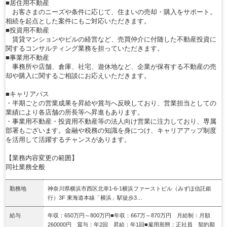
■居住用不動産
お客さまのニーズや条件に応じて、住まいの売却・購入をサポート。
相続を起点とした案件にもご対応いただきます。
■投資用不動産
賃貸マンションやビルの経営など、売買仲介に付随した不動産投資に
関するコンサルティング業務を担っていただきます。
■事業用不動産
事務所や店舗、倉庫、社宅、遊休地など、企業が保有する不動産の売
却や購入に関するご相談にお応えいただきます。
■キャリアパス
・半期ごとの営業成果を昇給や賞与へ反映しており、営業担当としての
業績により各店舗の所長等へ昇進もあります。
・事業用不動産・投資用不動産等の法人向け営業に注力しており、専属
部署もございます。金融や税務の知識を身につけ、キャリアアップ制度
を活用して活躍するチャンスがあります。
【業務内容変更の範囲】
同社業務全般
勤務地
神奈川県横浜市西区北幸1-6-1横浜ファーストビル（みずほ信託銀
行）3F 東海道本線「横浜」駅徒歩3…
給与
年収：650万円～800万円■年収：667万～870万円 月給制：月額
260000円 賞与：年2回 昇給：年1回■雇用形態：正社員 契約期