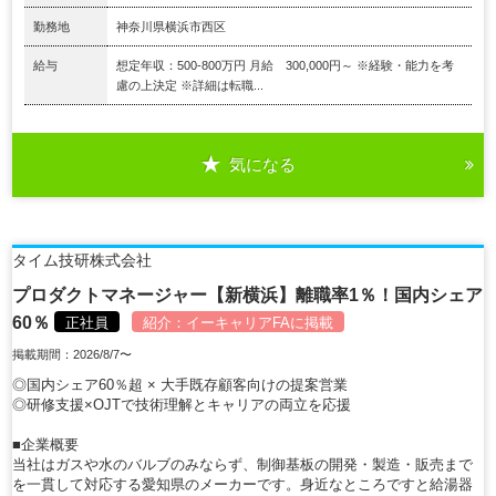
勤務地
神奈川県横浜市西区
給与
想定年収：500-800万円 月給 300,000円～ ※経験・能力を考
慮の上決定 ※詳細は転職...
気になる
タイム技研株式会社
プロダクトマネージャー【新横浜】離職率1％！国内シェア
60％
正社員
紹介：
イーキャリアFA
に掲載
掲載期間：2026/8/7〜
◎国内シェア60％超 × 大手既存顧客向けの提案営業
◎研修支援×OJTで技術理解とキャリアの両立を応援
■企業概要
当社はガスや水のバルブのみならず、制御基板の開発・製造・販売まで
を一貫して対応する愛知県のメーカーです。身近なところですと給湯器