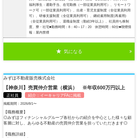
福利厚生：通勤手当、在宅勤務（一部従業員利用可）、リモートワ
ーク可（一部従業員利用可）、出産・育児支援制度（全従業員利用
可）、研修支援制度（全従業員利用可）、継続雇用制度(再雇用)
（全従業員利用可）、退職金制度（勤続3年以上）、社員持ち株制
度、寮・社宅■勤務時間：8：40～17：20 休憩時間：60分■喫煙情
報：屋内禁煙
気になる
詳細を見る
みずほ不動産販売株式会社
【神奈川】売買仲介営業（横浜） ※年収600万円以上
正社員
紹介：
イーキャリアFA
に掲載
掲載期間：2026/8/1〜
【職務概要】
◎みずほフィナンシャルグループ各社からの紹介を中心とした様々な顧
客層に対し、あらゆる不動産の売買仲介営業を担っていただきます◎
【職務詳細】