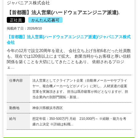
ジャパニアス株式会社
【首都圏】法人営業(ハードウェアエンジニア派遣).
正社員
かんたん応募可
掲載終了日：2026/8/10
【首都圏】法人営業(ハードウェアエンジニア派遣)/ジャパニアス株式
会社
今年の12月で設立20周年を迎え、 会社立ち上げ当初6名だった社員数
も、現在では120倍以上にまで拡大。 創業当時からお客様と厚い信頼
関係を築くことを大切にしてきたこともあり、 依頼されるプロジ
ェ...
仕事内容
法人営業としてクライアント企業（自動車メーカーやサプライ
ヤー、複合機メーカーなどがメイン）に対し、人材派遣の提案
営業を実施頂きます。 担当は既存顧客が殆どとなりますが、担
当企業内の別部門開拓・新規...
勤務地
神奈川県横浜市西区
給与
想定年収：350-500万円 月給 210,000円～ ※経験・能力を考
慮の上決定 ※詳細は転職...