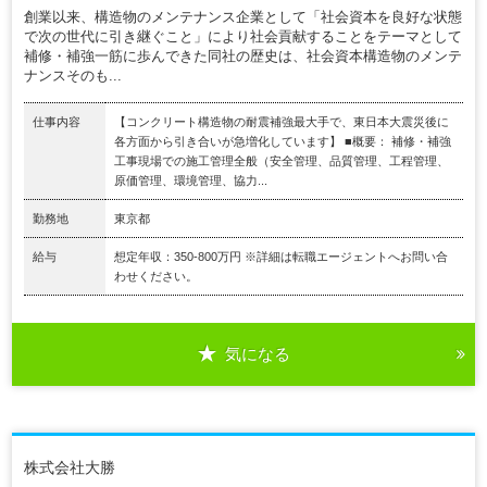
創業以来、構造物のメンテナンス企業として「社会資本を良好な状態
で次の世代に引き継ぐこと」により社会貢献することをテーマとして
補修・補強一筋に歩んできた同社の歴史は、社会資本構造物のメンテ
ナンスそのも...
仕事内容
【コンクリート構造物の耐震補強最大手で、東日本大震災後に
各方面から引き合いが急増化しています】 ■概要： 補修・補強
工事現場での施工管理全般（安全管理、品質管理、工程管理、
原価管理、環境管理、協力...
勤務地
東京都
給与
想定年収：350-800万円 ※詳細は転職エージェントへお問い合
わせください。
気になる
株式会社大勝