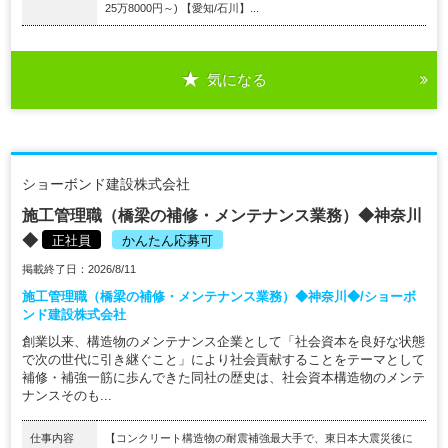
25万8000円～) 【愛知/石川】...
気になる
ショーボンド建設株式会社
施工管理職（橋梁の補修・メンテナンス業務）◆神奈川
◆
正社員
かんたん応募可
掲載終了日：2026/8/11
施工管理職（橋梁の補修・メンテナンス業務）◆神奈川◆/ショーボ
ンド建設株式会社
創業以来、構造物のメンテナンス企業として「社会資本を良好な状態
で次の世代に引き継ぐこと」により社会貢献することをテーマとして
補修・補強一筋に歩んできた同社の歴史は、社会資本構造物のメンテ
ナンスそのも...
仕事内容
【コンクリート構造物の耐震補強最大手で、東日本大震災後に