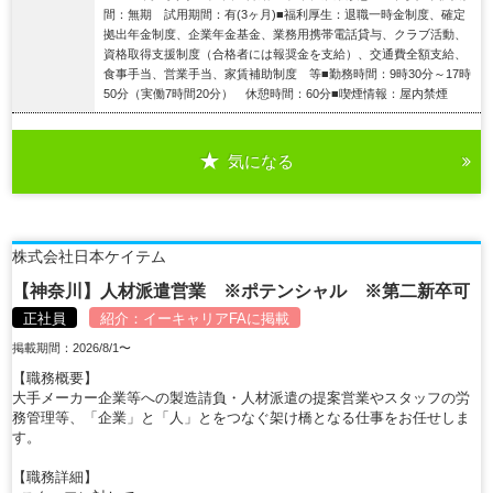
間：無期 試用期間：有(3ヶ月)■福利厚生：退職一時金制度、確定
拠出年金制度、企業年金基金、業務用携帯電話貸与、クラブ活動、
資格取得支援制度（合格者には報奨金を支給）、交通費全額支給、
食事手当、営業手当、家賃補助制度 等■勤務時間：9時30分～17時
50分（実働7時間20分） 休憩時間：60分■喫煙情報：屋内禁煙
気になる
詳細を見る
株式会社日本ケイテム
【神奈川】人材派遣営業 ※ポテンシャル ※第二新卒可
正社員
紹介：
イーキャリアFA
に掲載
掲載期間：2026/8/1〜
【職務概要】
大手メーカー企業等への製造請負・人材派遣の提案営業やスタッフの労
務管理等、「企業」と「人」とをつなぐ架け橋となる仕事をお任せしま
す。
【職務詳細】