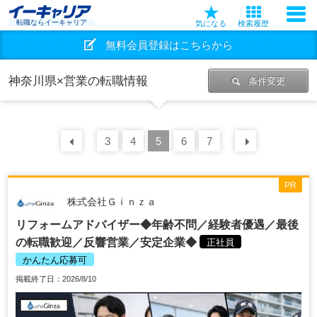
転職ならイーキャリア
気になる
検索履歴
無料会員登録はこちらから
神奈川県×営業の転職情報
条件変更
前の
3
30
4
件
5
6
7
次の
30
PR
株式会社Ｇｉｎｚａ
リフォームアドバイザー◆年齢不問／経験者優遇／最後
の転職歓迎／反響営業／安定企業◆
正社員
かんたん応募可
掲載終了日：2026/8/10