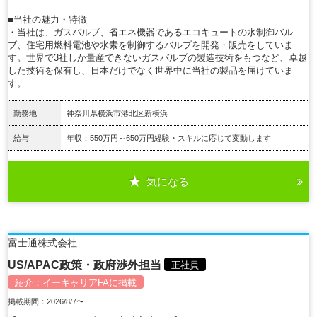
■当社の魅力・特徴
・当社は、ガスバルブ、省エネ機器であるエコキュートの水制御バル
ブ、住宅用燃料電池や水素を制御するバルブを開発・販売をしていま
す。世界で3社しか量産できないガスバルブの製造技術をもつなど、卓越
した技術を保有し、日本だけでなく世界中に当社の製品を届けていま
す。
勤務地
神奈川県横浜市港北区新横浜
給与
年収：550万円～650万円経験・スキルに応じて変動します
気になる
詳細を見る
富士通株式会社
US/APAC政策・政府渉外担当
正社員
紹介：
イーキャリアFA
に掲載
掲載期間：2026/8/7〜