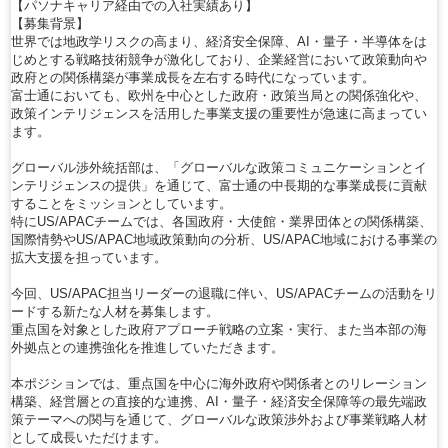
【パソナキャリア経由での入社実績あり】
【募集背景】
世界では地政学リスクの高まり、経済安全保障、AI・量子・半導体をは
じめとする戦略技術競争が激化しており、企業経営において政策動向や
政府との関係構築が事業成長を左右する時代になっています。
富士通においても、欧州を中心とした政府・政策当局との関係強化や、
政策インテリジェンスを活用した事業支援の重要性が急速に高まってい
ます。
グローバル渉外統括部は、「グローバルな政策コミュニケーションとイ
ンテリジェンスの提供」を通じて、富士通の中長期的な事業成長に貢献
することをミッションとしています。
特にUS/APACチームでは、各国政府・大使館・業界団体との関係構築、
国際情勢やUS/APAC地域政策動向の分析、US/APAC地域における事業の
拡大支援を担っています。
今回、US/APAC担当リーダーの退職に伴い、US/APACチームの活動をリ
ードする新たな人材を募集します。
重点国を対象とした政府アプローチ戦略の立案・実行、また当本部の海
外拠点との連携強化を推進していただきます。
本ポジションでは、重点国を中心に海外政府や関係者とのリレーション
構築、経営層との直接的な連携、AI・量子・経済安全保障等の最先端政
策テーマへの関与を通じて、グローバルな政策渉外および事業戦略人材
として成長いただけます。