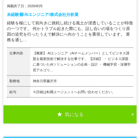
掲載終了日：2026/8/25
未経験層/AIエンジニア/株式会社分析屋
経験を糧にして前向きに挑戦し続ける風土が浸透していることが特徴
の一つです。 何かトラブル起きた際にも、話し合いの場をつくり原
因の追究を行ったうえで解決にへ向かうことを重視しています。 業
務を通し...
仕事内容
【概要】 AIエンジニア（AIチームメンバー）としてビジネス課
題を最新技術で解決する仕事です。 【詳細】 ・ ビジネス課題
に基づいたAIソリューションの企画・設計 ・ 機械学習・深層学
習アルゴリ...
勤務地
神奈川県藤沢市
給与
※詳細は転職エージェントへお問い合わせください。
気になる