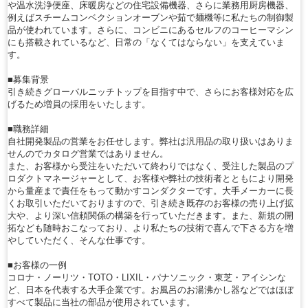
や温水洗浄便座、床暖房などの住宅設備機器、さらに業務用厨房機器、
例えばスチームコンベクションオーブンや茹で麺機等に私たちの制御製
品が使われています。さらに、コンビニにあるセルフのコーヒーマシン
にも搭載されているなど、日常の「なくてはならない」を支えていま
す。
■募集背景
引き続きグローバルニッチトップを目指す中で、さらにお客様対応を広
げるため増員の採用をいたします。
■職務詳細
自社開発製品の営業をお任せします。弊社は汎用品の取り扱いはありま
せんのでカタログ営業ではありません。
また、お客様から受注をいただいて終わりではなく、受注した製品のプ
ロダクトマネージャーとして、お客様や弊社の技術者とともにより開発
から量産まで責任をもって動かすコンダクターです。大手メーカーに長
くお取引いただいておりますので、引き続き既存のお客様の売り上げ拡
大や、より深い信頼関係の構築を行っていただきます。また、新規の開
拓なども随時おこなっており、より私たちの技術で喜んで下さる方を増
やしていただく、そんな仕事です。
■お客様の一例
コロナ・ノーリツ・TOTO・LIXIL・パナソニック・東芝・アイシンな
ど、日本を代表する大手企業です。お風呂のお湯沸かし器などではほぼ
すべて製品に当社の部品が使用されています。