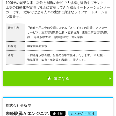
1906年の創業以来、計測と制御の技術で大規模な建物やプラント、
工場の自動化を実現し社会に貢献してきた総合オートメーションメー
カーです。 近年ではより人々の生活に身近なライフオートメーショ
ン事業を...
仕事内容
戸建住宅用の全館空調システム「きくばり」の営業、アフター
サービス、施工管理業務全般 ・更新提案、更新工事現場管理業
務 ・定期点検管理 ・故障修理窓口対応業務
勤務地
神奈川県藤沢市
給与
・前給を反映考慮、当社の基準で優遇いたします。 ※ 経験・
資格要件・能力・年齢等を考慮し、優遇しま...
気になる
株式会社分析屋
未経験層/AIエンジニア.
正社員
かんたん応募可