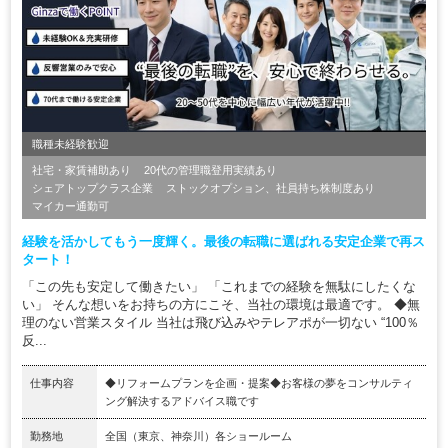
職種未経験歓迎
社宅・家賃補助あり
20代の管理職登用実績あり
シェアトップクラス企業
ストックオプション、社員持ち株制度あり
マイカー通勤可
経験を活かしてもう一度輝く。最後の転職に選ばれる安定企業で再ス
タート！
「この先も安定して働きたい」 「これまでの経験を無駄にしたくな
い」 そんな想いをお持ちの方にこそ、当社の環境は最適です。 ◆無
理のない営業スタイル 当社は飛び込みやテレアポが一切ない “100％
反...
仕事内容
◆リフォームプランを企画・提案◆お客様の夢をコンサルティ
ング解決するアドバイス職です
勤務地
全国（東京、神奈川）各ショールーム