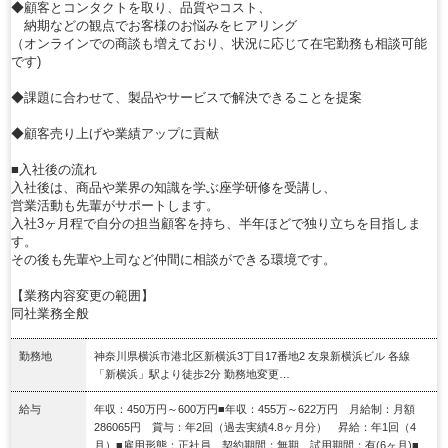
◆顧客とコンタクトを取り、品質やコスト、
納期などの観点でお客様のお悩みをヒアリング
（オンラインでの商談も増えており、状況に応じて在宅勤務も相談可能
です)
◆課題に合わせて、製品やサービスで解決できることを提案
◆顧客売り上げや業績アップに貢献
■入社後の流れ
入社後は、商品や業界の知識を学ぶ座学研修を受講し、
営業活動も先輩がサポートします。
入社3ヶ月程で自分の担当顧客を持ち、半年ほどで独り立ちを目指しま
す。
その後も先輩や上司など仲間に相談ができる環境です。
【業務内容変更の範囲】
同社業務全般
勤務地
神奈川県横浜市港北区新横浜3丁目17番地2 友泉新横浜ビル 各線
「新横浜」駅より徒歩2分 勤務地変更…
給与
年収：450万円～600万円■年収：455万～622万円 月給制：月額
286065円 賞与：年2回（過去実績4.8ヶ月分） 昇給：年1回（4
月）■雇用形態：正社員 契約期間：無期 試用期間：有(6ヶ月)■