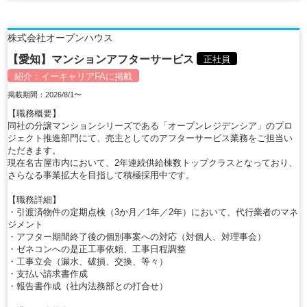
株式会社オープンハウス
【愛知】マンションアフターサービス
正社員
紹介：
イーキャリアFA
に掲載
掲載期間：2026/8/1〜
【職務概要】
同社の分譲マンションシリーズである「オープンレジデンシア」のプロ
ジェクト推進部門にて、売主としてのアフターサービス業務をご担当い
ただきます。
現在名古屋市内において、2年連続供給棟数トップクラスとなっており、
さらなる事業拡大を目指して積極採用中です。
【職務詳細】
・引渡済物件の定期点検（3か月／1年／2年）において、代行業者のマネ
ジメント
・アフター期間終了後の個別事案への対応（対個人、対理事会）
・ゼネコンへの是正工事依頼、工事日程調整
・工事立会（漏水、破損、交換、等々）
・支払い請求書作成
・報告書作成（社内法務部との打合せ）