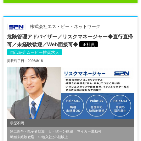
株式会社エス・ピー・ネットワーク
危険管理アドバイザー／リスクマネージャー◆直行直帰
可／未経験歓迎／Web面接可◆
正社員
自己紹介ムービー推奨求人
掲載終了日：2026/8/18
学歴不問
第二新卒・既卒者歓迎
U・Iターン歓迎
マイカー通勤可
職種未経験歓迎
中途入社が5割以上