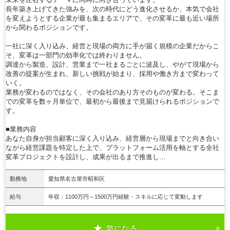
長年築き上げてきた強みを、次の時代にどう進化させるか、本気で会社
を変えようとする企業が最も集まるエリアで、その変革に最も近い場所
から関わるポジションです。
一社に深く入り込み、経営と現場の両方に手が届く規模の企業だからこ
そ、変革は一部門の効率化では終わりません。
調達から製造、設計、営業まで一社まるごとに波及し、やがて現場から
改善の提案が生まれ、新しい挑戦が始まり、採用や働き方まで変わって
いく。
業務が変わるのではなく、その会社のあり方そのものが変わる。そこま
での変革を数ヶ月単位で、最初から最後まで見届けられるポジションで
す。
■業務内容
あなた自身が担当顧客に深く入り込み、経営層から現場までと向き合い
ながら経営課題を特定した上で、プラットフォーム活用を軸とする全社
変革プロジェクトを設計し、成果が出るまで推進し…
勤務地
愛知県名古屋市昭和区
給与
年収：1100万円～1500万円経験・スキルに応じて変動します
気になる
詳細を見る