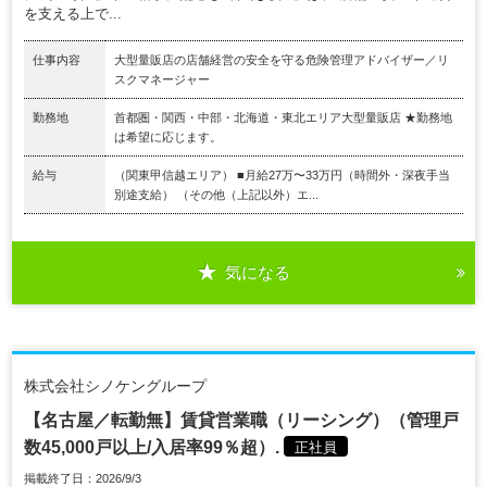
を支える上で...
仕事内容
大型量販店の店舗経営の安全を守る危険管理アドバイザー／リ
スクマネージャー
勤務地
首都圏・関西・中部・北海道・東北エリア大型量販店 ★勤務地
は希望に応じます。
給与
（関東甲信越エリア） ■月給27万〜33万円（時間外・深夜手当
別途支給） （その他（上記以外）エ...
気になる
株式会社シノケングループ
【名古屋／転勤無】賃貸営業職（リーシング）（管理戸
数45,000戸以上/入居率99％超）.
正社員
掲載終了日：2026/9/3