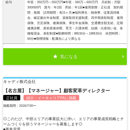
給与
年収：350万円～550万円■年収：360万～600万円 月給制：月額
300000円 賞与：年2回 昇給：年1回■雇用形態：正社員 契約期
間：無期 試用期間：有(5ヶ月)■福利厚生：独身寮、従業員持株
会、確定拠出年金制度、資格取得支援制度、四半期表彰制度、雇用
保険、労災保険、健康保険、厚生年金保険、交通費全額支給、定期
健康診断、産前産後休暇、育児・介護休暇、結婚・出産祝い金、各
種報奨金、表彰制度■勤務時間：9時30分～18時30分 休憩時間：
60分■喫煙情報：配属先により異なる
気になる
詳細を見る
キャディ株式会社
【名古屋】【マネージャー】顧客変革ディレクター
正社員
紹介：
イーキャリアFA
に掲載
掲載期間：2026/7/30〜
◎このたび、中部エリアの事業拡大に伴い、エリアの事業成長戦略とチ
ームづくりを担うマネージャーを募集します◎
■募集背景