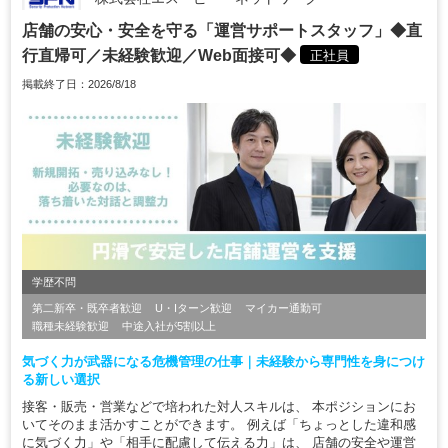
店舗の安心・安全を守る「運営サポートスタッフ」◆直
行直帰可／未経験歓迎／Web面接可◆
正社員
掲載終了日：2026/8/18
学歴不問
第二新卒・既卒者歓迎
U・Iターン歓迎
マイカー通勤可
職種未経験歓迎
中途入社が5割以上
気づく力が武器になる危機管理の仕事｜未経験から専門性を身につけ
る新しい選択
接客・販売・営業などで培われた対人スキルは、 本ポジションにお
いてそのまま活かすことができます。 例えば「ちょっとした違和感
に気づく力」や「相手に配慮して伝える力」は、 店舗の安全や運営