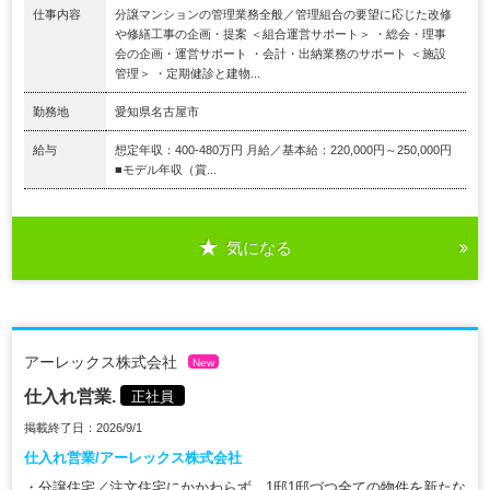
仕事内容
分譲マンションの管理業務全般／管理組合の要望に応じた改修
や修繕工事の企画・提案 ＜組合運営サポート＞ ・総会・理事
会の企画・運営サポート ・会計・出納業務のサポート ＜施設
管理＞ ・定期健診と建物...
勤務地
愛知県名古屋市
給与
想定年収：400-480万円 月給／基本給：220,000円～250,000円
■モデル年収（賞...
気になる
アーレックス株式会社
New
仕入れ営業.
正社員
掲載終了日：2026/9/1
仕入れ営業/アーレックス株式会社
・分譲住宅／注文住宅にかかわらず、1邸1邸づつ全ての物件を新たな