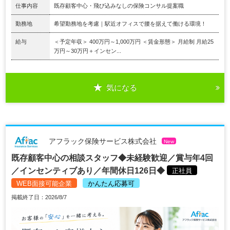
仕事内容
既存顧客中心・飛び込みなしの保険コンサル提案職
勤務地
希望勤務地を考慮｜駅近オフィスで腰を据えて働ける環境！
給与
＜予定年収＞ 400万円～1,000万円 ＜賃金形態＞ 月給制 月給25
万円～30万円＋インセン...
気になる
アフラック保険サービス株式会社
New
既存顧客中心の相談スタッフ◆未経験歓迎／賞与年4回
／インセンティブあり／年間休日126日◆
正社員
WEB面接可能企業
かんたん応募可
掲載終了日：2026/8/7