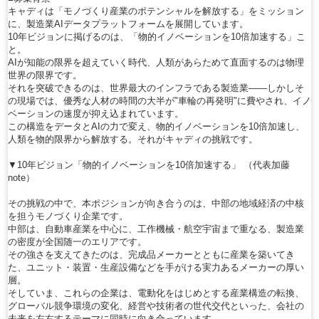
キャディは「モノづくり産業のポテンシャルを解放する」をミッション
に、製造業AIデータプラットフォームを展開しています。
10年ビジョンに掲げるのは、「物的イノベーションを10倍加速する」こ
と。
AIが知能の限界を超えていく時代、人類があらためて直面するのは物理
世界の限界です。
それを突破できるのは、世界最大のインフラである製造業――しかしそ
の現場では、優秀な人材の時間の大半が"車輪の再発明"に費やされ、イノ
ベーションの速度が抑え込まれています。
この構造をデータとAIの力で変え、物的イノベーションを10倍加速し、
人類を物的限界から解放する。それがキャディの挑戦です。
▼10年ビジョン「物的イノベーションを10倍加速する」 （代表加藤
note）
その挑戦の中で、本ポジションが向き合うのは、中部の地域経済の中核
を担うモノづくり企業です。
中部は、自動車産業を中心に、工作機械・航空宇宙まで重なる、製造業
の密度が全国随一のエリアです。
その強さを支えてきたのは、完成品メーカーとともに産業を築いてき
た、ユニット・装置・生産設備などを手がける実力あるメーカーの厚い
層。
そしていま、これらの企業は、電動化をはじめとする産業構造の転換、
グローバル競争環境の変化、経営や技術者の世代交代といった、会社の
未来を左右するテーマに同時に向き合っています。