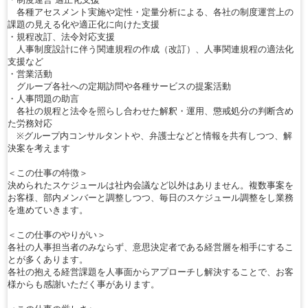
各種アセスメント実施や定性・定量分析による、各社の制度運営上の
課題の見える化や適正化に向けた支援
・規程改訂、法令対応支援
人事制度設計に伴う関連規程の作成（改訂）、人事関連規程の適法化
支援など
・営業活動
グループ各社への定期訪問や各種サービスの提案活動
・人事問題の助言
各社の規程と法令を照らし合わせた解釈・運用、懲戒処分の判断含め
た労務対応
※グループ内コンサルタントや、弁護士などと情報を共有しつつ、解
決案を考えます
＜この仕事の特徴＞
決められたスケジュールは社内会議など以外はありません。複数事案を
お客様、部内メンバーと調整しつつ、毎日のスケジュール調整をし業務
を進めていきます。
＜この仕事のやりがい＞
各社の人事担当者のみならず、意思決定者である経営層を相手にするこ
とが多くあります。
各社の抱える経営課題を人事面からアプローチし解決することで、お客
様からも感謝いただく事があります。