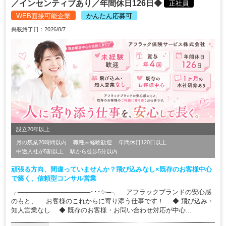
／インセンティブあり／年間休日126日◆
正社員
WEB面接可能企業
かんたん応募可
掲載終了日：2026/8/7
設立20年以上
月の残業20時間以内
職種未経験歓迎
年間休日120日以上
中途入社が5割以上
駅から徒歩5分以内
頑張る方向、間違っていませんか？飛び込みなし×既存のお客様中心
で築く、信頼型コンサル営業
╭────────────────･･･✨─╮ アフラックブランドの安心感
のもと、 お客様のこれからに寄り添う仕事です！ ◆ 飛び込み・
知人営業なし ◆ 既存のお客様・お問い合わせ対応が中心...