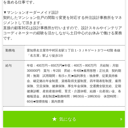
を進める仕事です。
▼マンションオーダーメイド設計
契約したマンション住戸の間取り変更を対応する外注設計事務所をマネ
ジメントして頂きます。
直接の顧客対応は設計事務所が行いますので、設計スキルやインテリア
コーディネーターの経験を活かしながら土日中心のお休みで働ける業務
です。
勤務地
愛知県名古屋市中村区名駅１丁目１‐３ＪＲゲートタワー42階 各線
「名古屋」駅より徒歩1分
給与
年収：400万円～650万円■年収：400万～800万円 月給制：月額
300000円 賞与：年2回 昇給：年4回■雇用形態：正社員 契約期
間：無期 試用期間：有(5ヶ月)■福利厚生：独身寮、従業員持株
会、確定拠出年金制度、資格取得支援制度、四半期表彰制度、雇用
保険、労災保険、健康保険、厚生年金保険、交通費全額支給、定期
健康診断、産前産後休暇、育児・介護休暇、結婚・出産祝い金、各
種報奨金、表彰制度■勤務時間：9時30分～18時30分 休憩時間：
60分■喫煙情報：屋内禁煙
気になる
詳細を見る