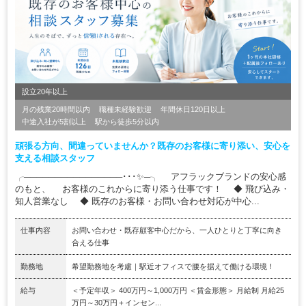
設立20年以上
月の残業20時間以内
職種未経験歓迎
年間休日120日以上
中途入社が5割以上
駅から徒歩5分以内
頑張る方向、間違っていませんか？既存のお客様に寄り添い、安心を
支える相談スタッフ
╭────────────────･･･✨─╮ アフラックブランドの安心感
のもと、 お客様のこれからに寄り添う仕事です！ ◆ 飛び込み・
知人営業なし ◆ 既存のお客様・お問い合わせ対応が中心...
仕事内容
お問い合わせ・既存顧客中心だから、一人ひとりと丁寧に向き
合える仕事
勤務地
希望勤務地を考慮｜駅近オフィスで腰を据えて働ける環境！
給与
＜予定年収＞ 400万円～1,000万円 ＜賃金形態＞ 月給制 月給25
万円～30万円＋インセン...