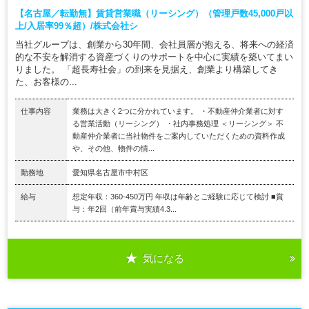
【名古屋／転勤無】賃貸営業職（リーシング）（管理戸数45,000戸以
上/入居率99％超）/株式会社シ
当社グループは、創業から30年間、会社員層が抱える、将来への経済
的な不安を解消する資産づくりのサポートを中心に実績を築いてまい
りました。 「超長寿社会」の到来を見据え、創業より構築してき
た、お客様の...
仕事内容
業務は大きく2つに分かれています。 ・不動産仲介業者に対す
る営業活動（リーシング） ・社内事務処理 ＜リーシング＞ 不
動産仲介業者に当社物件をご案内していただくための資料作成
や、その他、物件の情...
勤務地
愛知県名古屋市中村区
給与
想定年収：360-450万円 年収は年齢とご経験に応じて検討 ■賞
与：年2回（前年賞与実績4.3...
気になる