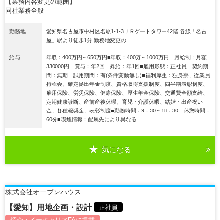
【業務内容変更の範囲】
同社業務全般
勤務地
愛知県名古屋市中村区名駅1-1-3ＪＲゲートタワー42階 各線「名古
屋」駅より徒歩1分 勤務地変更の…
給与
年収：400万円～650万円■年収：400万～1000万円 月給制：月額
330000円 賞与：年2回 昇給：年1回■雇用形態：正社員 契約期
間：無期 試用期間：有(条件変動無し)■福利厚生：独身寮、従業員
持株会、確定拠出年金制度、資格取得支援制度、四半期表彰制度、
雇用保険、労災保険、健康保険、厚生年金保険、交通費全額支給、
定期健康診断、産前産後休暇、育児・介護休暇、結婚・出産祝い
金、各種報奨金、表彰制度■勤務時間：9：30～18：30 休憩時間：
60分■喫煙情報：配属先により異なる
気になる
詳細を見る
株式会社オープンハウス
【愛知】用地企画・設計
正社員
紹介：
イーキャリアFA
に掲載