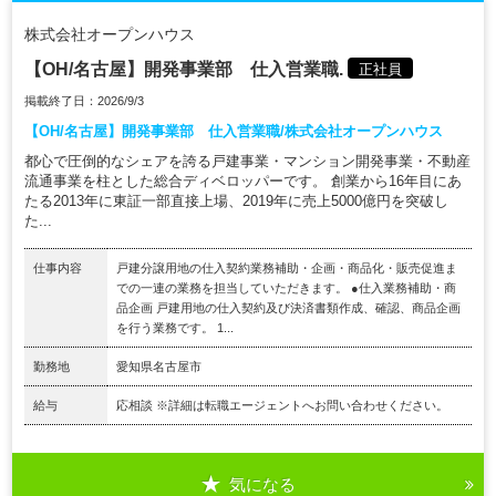
株式会社オープンハウス
【OH/名古屋】開発事業部 仕入営業職.
正社員
掲載終了日：2026/9/3
【OH/名古屋】開発事業部 仕入営業職/株式会社オープンハウス
都心で圧倒的なシェアを誇る戸建事業・マンション開発事業・不動産
流通事業を柱とした総合ディベロッパーです。 創業から16年目にあ
たる2013年に東証一部直接上場、2019年に売上5000億円を突破し
た...
仕事内容
戸建分譲用地の仕入契約業務補助・企画・商品化・販売促進ま
での一連の業務を担当していただきます。 ●仕入業務補助・商
品企画 戸建用地の仕入契約及び決済書類作成、確認、商品企画
を行う業務です。 1...
勤務地
愛知県名古屋市
給与
応相談 ※詳細は転職エージェントへお問い合わせください。
気になる