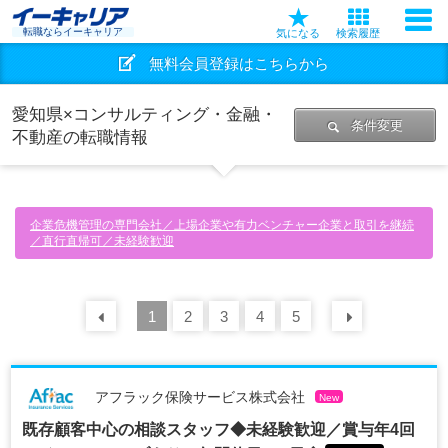
転職ならイーキャリア
気になる
検索履歴
無料会員登録はこちらから
愛知県×コンサルティング・金融・
条件変更
不動産の転職情報
企業危機管理の専門会社／上場企業や有力ベンチャー企業と取引を継続
／直行直帰可／未経験歓迎
前の
1
30
2
件
3
4
5
次の
30
アフラック保険サービス株式会社
New
既存顧客中心の相談スタッフ◆未経験歓迎／賞与年4回