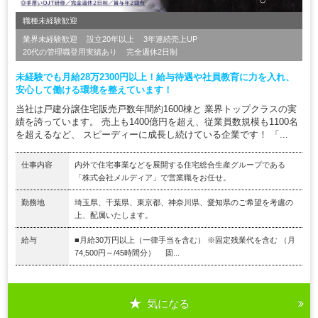
職種未経験歓迎
業界未経験歓迎
設立20年以上
3年連続売上UP
20代の管理職登用実績あり
完全週休2日制
未経験でも月給28万2300円以上！給与待遇や社員教育に力を入れ、
安心して働ける環境を整えています！
当社は戸建分譲住宅販売戸数年間約1600棟と 業界トップクラスの実
績を誇っています。 売上も1400億円を超え、従業員数規模も1100名
を超えるなど、 スピーディーに成長し続けている企業です！ 「...
仕事内容
内外で住宅事業などを展開する住宅総合生産グループである
「株式会社メルディア」で営業職をお任せ。
勤務地
埼玉県、千葉県、東京都、神奈川県、愛知県のご希望を考慮の
上、配属いたします。
給与
■月給30万円以上（一律手当を含む） ※固定残業代を含む （月
74,500円～/45時間分） 固...
気になる