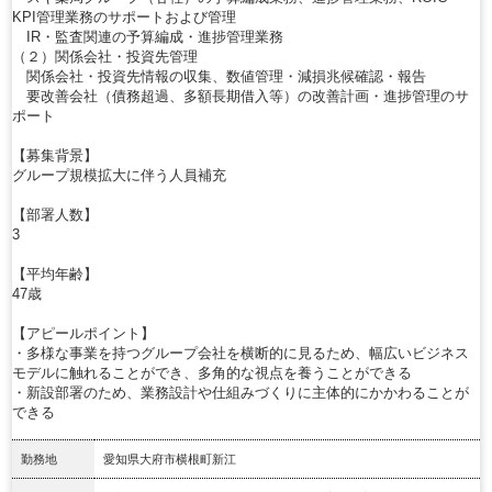
KPI管理業務のサポートおよび管理
IR・監査関連の予算編成・進捗管理業務
（２）関係会社・投資先管理
関係会社・投資先情報の収集、数値管理・減損兆候確認・報告
要改善会社（債務超過、多額長期借入等）の改善計画・進捗管理のサ
ポート
【募集背景】
グループ規模拡大に伴う人員補充
【部署人数】
3
【平均年齢】
47歳
【アピールポイント】
・多様な事業を持つグループ会社を横断的に見るため、幅広いビジネス
モデルに触れることができ、多角的な視点を養うことができる
・新設部署のため、業務設計や仕組みづくりに主体的にかかわることが
できる
勤務地
愛知県大府市横根町新江