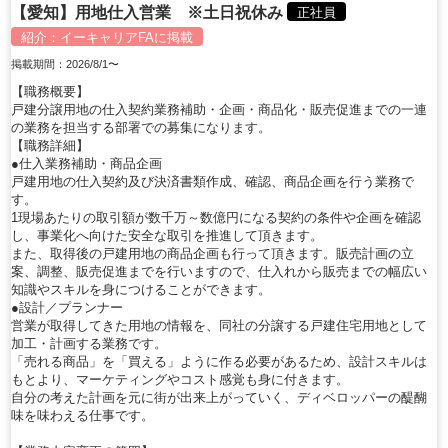
【愛知】用地仕入営業 ※土日祝休み
正社員
紹介：
イーキャリアFA
に掲載
掲載期間：2026/8/1〜
【職務概要】
戸建分譲用地の仕入契約業務補助・企画・商品化・販売促進までの一連
の業務を担当する部署での募集になります。
【職務詳細】
●仕入業務補助・商品企画
戸建用地の仕入契約及び決済書類作成、確認、商品企画を行う業務で
す。
1現場あたりの取引額が数千万～数億円になる契約の条件や企画を確認
し、事業化へ向けた安全な取引を推進して頂きます。
また、取得後の戸建用地の商品企画も行って頂きます。販売計画の立
案、調整、販売促進までを行いますので、仕入れから販売までの幅広い
知識やスキルを身につけることができます。
●設計／プランナー
営業が取得してきた用地の情報を、同社の分譲する戸建住宅用地として
加工・計画する業務です。
「売れる商品」を「買える」ように作る必要があるため、設計スキルは
もとより、マーケティングやコスト感覚も身に付きます。
自分の考えた計画を元に街が出来上がっていく、ディベロッパーの醍醐
味を味わえる仕事です。