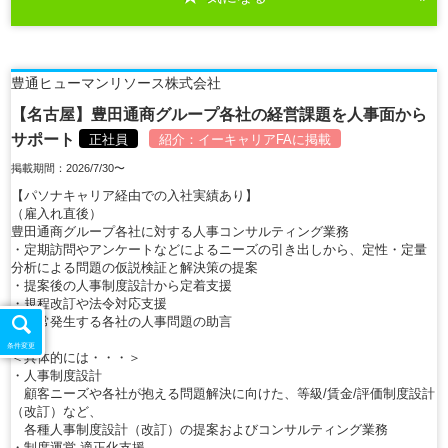
豊通ヒューマンリソース株式会社
【名古屋】豊田通商グループ各社の経営課題を人事面から
サポート
正社員
紹介：
イーキャリアFA
に掲載
掲載期間：2026/7/30〜
【パソナキャリア経由での入社実績あり】
（雇入れ直後）
豊田通商グループ各社に対する人事コンサルティング業務
・定期訪問やアンケートなどによるニーズの引き出しから、定性・定量
分析による問題の仮説検証と解決策の提案
・提案後の人事制度設計から定着支援
・規程改訂や法令対応支援
・日常発生する各社の人事問題の助言
条件変更
＜具体的には・・・＞
・人事制度設計
顧客ニーズや各社が抱える問題解決に向けた、等級/賃金/評価制度設計
（改訂）など、
各種人事制度設計（改訂）の提案およびコンサルティング業務
・制度運営 適正化支援