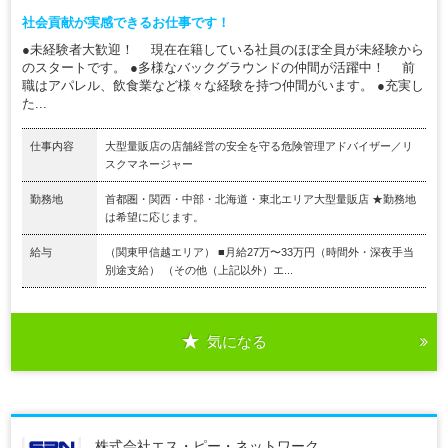
社会貢献が実感できるお仕事です！
●未経験者大歓迎！ 現在在籍している社員のほぼ全員が未経験から
のスタートです。 ●多様なバックグラウンドの仲間が活躍中！ 前
職はアパレル、飲食業など様々な経験を持つ仲間がいます。 ●充実し
た...
仕事内容
大型量販店の店舗経営の安全を守る危険管理アドバイザー／リ
スクマネージャー
勤務地
首都圏・関西・中部・北海道・東北エリア大型量販店 ★勤務地
は希望に応じます。
給与
（関東甲信越エリア） ■月給27万〜33万円（時間外・深夜手当
別途支給） （その他（上記以外）エ...
気になる
株式会社エス・ピー・ネットワーク