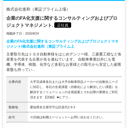
株式会社進和（東証プライム上場）
企業のFA化支援に関するコンサルティングおよびプロ
ジェクトマネジメント.
正社員
掲載終了日：2026/8/24
企業のFA化支援に関するコンサルティングおよびプロジェクトマネ
ジメント/株式会社進和（東証プライム上
主要取引先はトヨタ自動車様をはじめデンソー様、三菱重工様など各
産業を代表する企業が名を連ねています。 自動車事業以外にも電
機、半導体、樹脂、化学など多彩なお客様との取引から安定した顧客
基盤も持ってい...
仕事内容
大手完成車各社または大手自動車部品メーカーの自動化ニーズ
に対応し、各社の生産課題（自動化により解決したい課題）を
解決するソリューションの企画提案とそれ以降の業務をご対応
頂きます 【詳細】 ■ヒアリ...
勤務地
愛知県名古屋市守山区苗代2-9-3
給与
※詳細は転職エージェントへお問い合わせください。