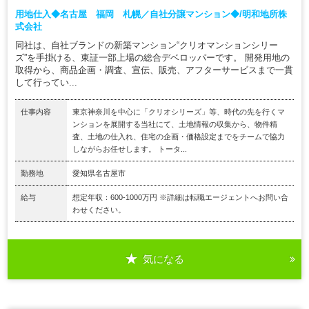
用地仕入◆名古屋 福岡 札幌／自社分譲マンション◆/明和地所株
式会社
同社は、自社ブランドの新築マンション“クリオマンションシリー
ズ”を手掛ける、東証一部上場の総合デベロッパーです。 開発用地の
取得から、商品企画・調査、宣伝、販売、アフターサービスまで一貫
して行ってい...
仕事内容
東京神奈川を中心に「クリオシリーズ」等、時代の先を行くマ
ンションを展開する当社にて、土地情報の収集から、物件精
査、土地の仕入れ、住宅の企画・価格設定までをチームで協力
しながらお任せします。 トータ...
勤務地
愛知県名古屋市
給与
想定年収：600-1000万円 ※詳細は転職エージェントへお問い合
わせください。
気になる