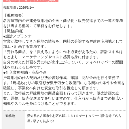
掲載期間：2026/8/1〜
【職務概要】
名古屋市内の戸建分譲用地の企画・商品化・販売促進までの一連の業務
を担当する部署にて業務をお任せします。
【職務詳細】
●設計／プランナー
営業が取得してきた用地の情報を、同社の分譲する戸建住宅用地として
加工・計画する業務です。
「売れる商品」を「買える」ように作る必要があるため、設計スキルは
もとより、マーケティングやコスト感覚も身に付きます。
自分の考えた計画を元に街が出来上がっていく、ディベロッパーの醍醐
味を味わえる仕事です。
●仕入業務補助・商品企画
戸建用地の仕入契約及び決済書類作成、確認、商品企画を行う業務で
す。1現場あたりの取引額が数千万から数億円になる契約の条件や企画を
確認し、事業化へ向けた安全な取引を推進して頂きます。
また、取得後の戸建用地の商品企画も行って頂きます。販売計画の立
案、調整、販売促進までを行いますので、仕入れから販売までの幅広い
知識やスキルを身につけることができます。
勤務地
愛知県名古屋市中村区名駅1-1-3ＪＲゲートタワー42階 各線「名古
屋」駅より徒歩1分