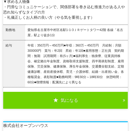
▼求める人物像
・円滑なコミュニケーションで、関係部署を巻き込む推進力がある人や
恐れ知らずなタイプの方
・礼儀正しくお人柄の良い方（やる気を重視します）
勤務地
愛知県名古屋市中村区名駅1-1-3ＪＲゲートタワー42階 各線「名古
屋」駅より徒歩1分
給与
年収：350万円～450万円■年収：360万～450万円 月給制：月額
300000円 賞与：年2回 昇給：年1回■雇用形態：正社員 契約期
間：無期 試用期間：有(5ヶ月)■福利厚生：独身寮、従業員持株
会、確定拠出年金制度、資格取得支援制度、四半期表彰制度、雇用
保険、労災保険、健康保険、厚生年金保険、交通費全額支給、定期
健康診断、産前産後休暇、育児・介護休暇、結婚・出産祝い金、各
種報奨金、表彰制度■勤務時間：9時30分～18時30分 休憩時間：
60分■喫煙情報：配属先により異なる
気になる
詳細を見る
株式会社オープンハウス