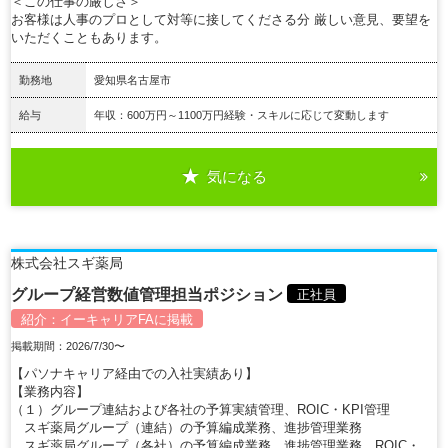
＜この仕事の厳しさ＞
お客様は人事のプロとして対等に接してくださる分 厳しい意見、要望を
いただくこともあります。
勤務地
愛知県名古屋市
給与
年収：600万円～1100万円経験・スキルに応じて変動します
気になる
詳細を見る
株式会社スギ薬局
グループ経営数値管理担当ポジション
正社員
紹介：
イーキャリアFA
に掲載
掲載期間：2026/7/30〜
【パソナキャリア経由での入社実績あり】
【業務内容】
（１）グループ連結および各社の予算実績管理、ROIC・KPI管理
スギ薬局グループ（連結）の予算編成業務、進捗管理業務
スギ薬局グループ（各社）の予算編成業務、進捗管理業務、ROIC・