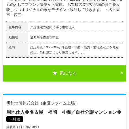
ものとしてプラン／提案から実施。 お客様の要望や地域の特性を反
映しつつオリジナルの家をデザイン・設計して頂きます。 ・名古屋
市・西三...
仕事内容
戸建住宅の建築に伴う用地仕入
勤務地
愛知県名古屋市中区
給与
想定年収：300-600万円 経験・年齢・能力・前職給などを考慮
の上、当社規定により優遇します。...
気になる
明和地所株式会社（東証プライム上場）
用地仕入◆名古屋 福岡 札幌／自社分譲マンション◆
正社員
掲載終了日：2026/8/11