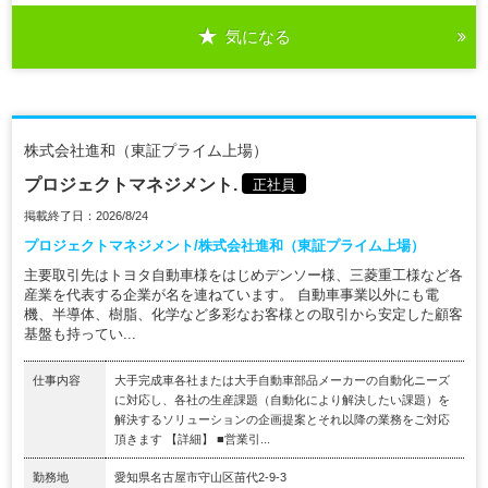
気になる
株式会社進和（東証プライム上場）
プロジェクトマネジメント.
正社員
掲載終了日：2026/8/24
プロジェクトマネジメント/株式会社進和（東証プライム上場）
主要取引先はトヨタ自動車様をはじめデンソー様、三菱重工様など各
産業を代表する企業が名を連ねています。 自動車事業以外にも電
機、半導体、樹脂、化学など多彩なお客様との取引から安定した顧客
基盤も持ってい...
仕事内容
大手完成車各社または大手自動車部品メーカーの自動化ニーズ
に対応し、各社の生産課題（自動化により解決したい課題）を
解決するソリューションの企画提案とそれ以降の業務をご対応
頂きます 【詳細】 ■営業引...
勤務地
愛知県名古屋市守山区苗代2-9-3