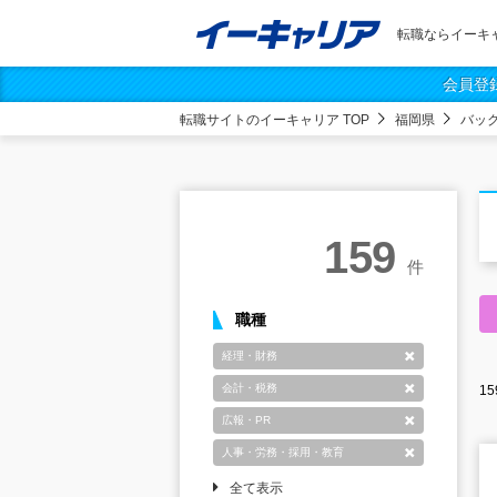
転職ならイーキ
会員登
転職サイトのイーキャリア TOP
福岡県
バッ
159
件
職種
経理・財務
削除
会計・税務
15
削除
広報・PR
削除
人事・労務・採用・教育
削除
全て表示