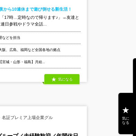
夜から10連休まで遊び倒せる新生活！
☆「17時…定時なので帰ります♪」→友達と
日参戦やドラマ全話...
理などを担当
大阪、広島、福岡など全国各地の拠点
 【宮城・山形・福島】月給...
気になる
・名証プレミア上場企業グル
気に
なる