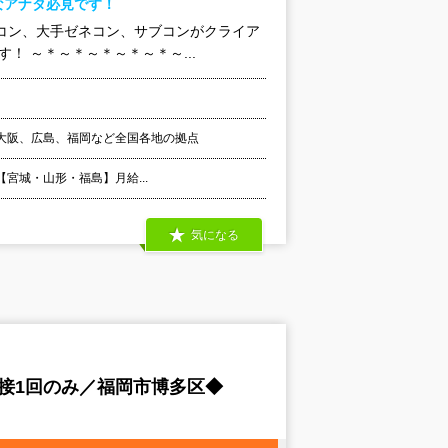
なアナタ必見です！
コン、大手ゼネコン、サブコンがクライア
！ ～＊～＊～＊～＊～＊～...
大阪、広島、福岡など全国各地の拠点
 【宮城・山形・福島】月給...
気になる
接1回のみ／福岡市博多区◆