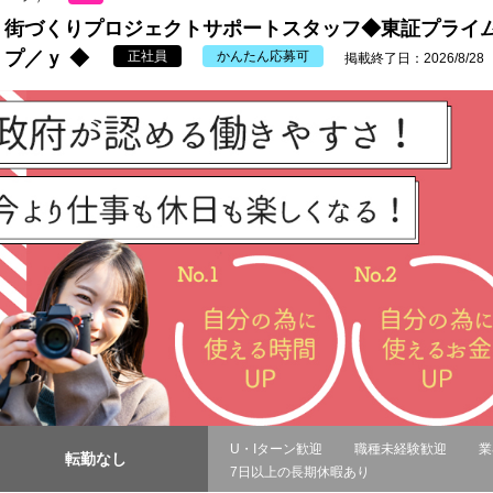
街づくりプロジェクトサポートスタッフ◆東証プライ
プ／ｙ ◆
正社員
かんたん応募可
掲載終了日：2026/8/28
U・Iターン歓迎
職種未経験歓迎
業
転勤なし
7日以上の長期休暇あり