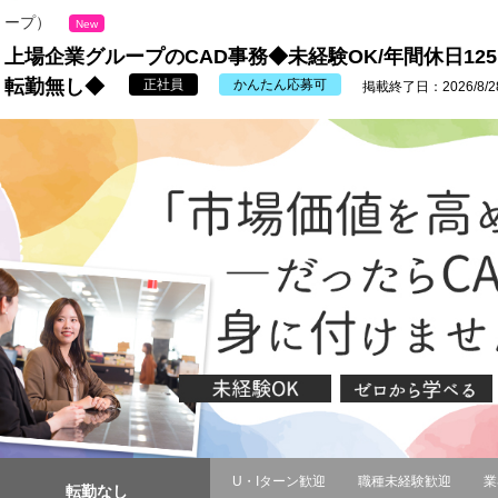
ープ）
New
上場企業グループのCAD事務◆未経験OK/年間休日12
転勤無し◆
正社員
かんたん応募可
掲載終了日：2026/8/2
U・Iターン歓迎
職種未経験歓迎
業
転勤なし