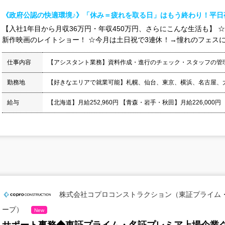
《政府公認の快適環境♪》「休み＝疲れを取る日」はもう終わり！平日
【入社1年目から月収36万円・年収450万円、さらにこんな生活も】 
新作映画のレイトショー！ ☆今月は土日祝で3連休！→憧れのフェスに連
仕事内容
【アシスタント業務】資料作成・進行のチェック・スタッフの管
勤務地
【好きなエリアで就業可能】札幌、仙台、東京、横浜、名古屋、
給与
【北海道】月給252,960円 【青森・岩手・秋田】月給226,000円
株式会社コプロコンストラクション（東証プライム
ープ）
New