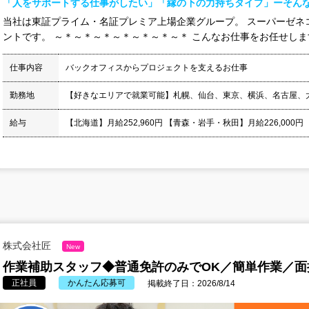
「人をサポートする仕事がしたい」「縁の下の力持ちタイプ」ーそん
当社は東証プライム・名証プレミア上場企業グループ。 スーパーゼネ
ントです。 ～＊～＊～＊～＊～＊～＊～＊ こんなお仕事をお任せします
仕事内容
バックオフィスからプロジェクトを支えるお仕事
勤務地
【好きなエリアで就業可能】札幌、仙台、東京、横浜、名古屋、
給与
【北海道】月給252,960円 【青森・岩手・秋田】月給226,000円
株式会社匠
New
作業補助スタッフ◆普通免許のみでOK／簡単作業／面
正社員
かんたん応募可
掲載終了日：2026/8/14