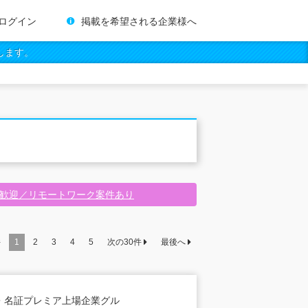
ログイン
掲載を希望される企業様へ
します。
験歓迎／リモートワーク案件あり
件
1
2
3
4
5
次の
30
件
最後へ
・名証プレミア上場企業グル