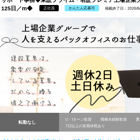
サポート事務◆東証プライム・名証プレミア上場企業
125日／m◆
正社員
かんたん応募可
掲載終了日：2026/8/
U・Iターン歓迎
職種未経験歓迎
業
転勤なし
7日以上の長期休暇あり