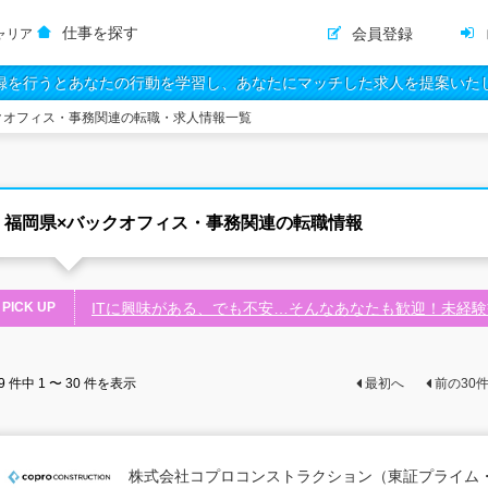
仕事を探す
会員登録
ャリア
録を行うとあなたの行動を学習し、あなたにマッチした求人を提案いた
クオフィス・事務関連の転職・求人情報一覧
福岡県×バックオフィス・事務関連の転職情報
PICK UP
ITに興味がある、でも不安…そんなあなたも歓迎！未経
9
件中
1 〜 30
件を表示
最初へ
前の
30
株式会社コプロコンストラクション（東証プライム