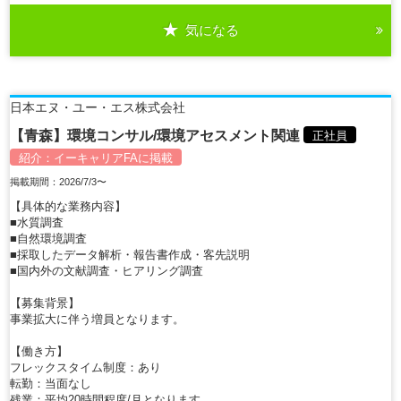
気になる
詳細を見る
日本エヌ・ユー・エス株式会社
【青森】環境コンサル/環境アセスメント関連
正社員
紹介：
イーキャリアFA
に掲載
掲載期間：2026/7/3〜
【具体的な業務内容】
■水質調査
■自然環境調査
■採取したデータ解析・報告書作成・客先説明
■国内外の文献調査・ヒアリング調査
【募集背景】
事業拡大に伴う増員となります。
【働き方】
フレックスタイム制度：あり
転勤：当面なし
残業：平均20時間程度/月となります。