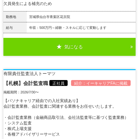
欠員発生による補充のため
勤務地
宮城県仙台市青葉区花京院
給与
年収：500万円～経験・スキルに応じて変動します
気になる
詳細を見る
有限責任監査法人トーマツ
【札幌】会計監査職
正社員
紹介：
イーキャリアFA
に掲載
掲載期間：2026/7/30〜
【パソナキャリア経由での入社実績あり】
会計監査業務、会計監査に関連する業務をお任せいたします。
・会計監査業務（金融商品取引法、会社法監査等に基づく監査業務）
・システム監査
・株式上場支援
・各種アドバイザリーサービス