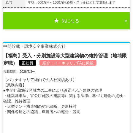
給与
年収：500万円～1500万円経験・スキルに応じて変動します
気になる
詳細を見る
中間貯蔵・環境安全事業株式会社
【福島】受入・分別施設等大型建築物の維持管理（地域限
定職）
正社員
紹介：
イーキャリアFA
に掲載
掲載期間：2026/7/3〜
【パソナキャリア経由での入社実績あり】
【業務内容】
■中間貯蔵施設区域内の工事により設置された建物の管理
・建築基準法、官公庁施設の建設等に関する法律に基づく建物の点検・
確認、維持管理
・大型テント構造物の劣化診断、更新検討
・関係各所との協議、環境省への報告・説明