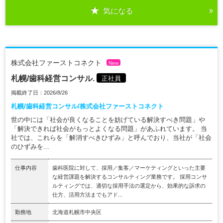
気になる
株式会社ファーストコネクト
New
札幌/歯科経営コンサル.
正社員
掲載終了日：2026/8/26
札幌/歯科経営コンサル/株式会社ファーストコネクト
世の中には「社会が良くなることを妨げている解決すべき問題」や
「解決できれば社会がもっとよくなる問題」があふれています。 当
社では、これらを「解消すべきひずみ」と呼んでおり、当社が「社会
のひずみを...
仕事内容
歯科医院に対して、採用／集客／マーケティングといった主要
な経営課題を解決するコンサルティング業務です。 採用コンサ
ルティングでは、適切な採用手法の選定から、効果的な訴求の
仕方、活用方法までもアド...
勤務地
北海道札幌市中央区