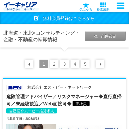
転職ならイーキャリア
気になる
検索履歴
無料会員登録はこちらから
北海道・東北×コンサルティング・
条件変更
金融・不動産の転職情報
前の
1
30
2
件
3
4
5
次の
30
株式会社エス・ピー・ネットワーク
危険管理アドバイザー／リスクマネージャー◆直行直帰
可／未経験歓迎／Web面接可◆
正社員
自己紹介ムービー推奨求人
掲載終了日：2026/8/18