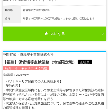
勤務地
青森県六ケ所村尾駮字
給与
年収：400万円～1000万円経験・スキルに応じて変動します
気になる
詳細を見る
中間貯蔵・環境安全事業株式会社
【福島】保管場等点検業務（地域限定職）
正社員
紹介：
イーキャリアFA
に掲載
掲載期間：2026/7/3〜
【パソナキャリア経由での入社実績あり】
【業務内容】
・中間貯蔵施設区域内において除去土壌等が保管された対象施設の維持
管理業務（指示された要領により施設の点検、上部シート及び付帯設備
等の破損に対する応急処置）を行う。
・廃棄物が保管された対象施設について、保管基準の適否を含む廃棄物
の保管状況を確認する。