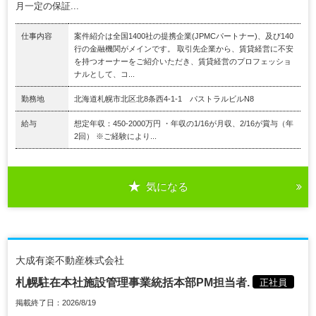
月一定の保証...
仕事内容
案件紹介は全国1400社の提携企業(JPMCパートナー)、及び140
行の金融機関がメインです。 取引先企業から、賃貸経営に不安
を持つオーナーをご紹介いただき、賃貸経営のプロフェッショ
ナルとして、コ...
勤務地
北海道札幌市北区北8条西4-1-1 パストラルビルN8
給与
想定年収：450-2000万円 ・年収の1/16が月収、2/16が賞与（年
2回） ※ご経験により...
気になる
大成有楽不動産株式会社
札幌駐在本社施設管理事業統括本部PM担当者.
正社員
掲載終了日：2026/8/19