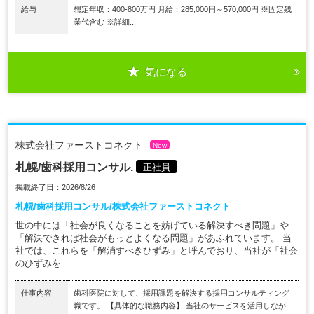
給与
想定年収：400-800万円 月給：285,000円～570,000円 ※固定残
業代含む ※詳細...
気になる
株式会社ファーストコネクト
New
札幌/歯科採用コンサル.
正社員
掲載終了日：2026/8/26
札幌/歯科採用コンサル/株式会社ファーストコネクト
世の中には「社会が良くなることを妨げている解決すべき問題」や
「解決できれば社会がもっとよくなる問題」があふれています。 当
社では、これらを「解消すべきひずみ」と呼んでおり、当社が「社会
のひずみを...
仕事内容
歯科医院に対して、採用課題を解決する採用コンサルティング
職です。 【具体的な職務内容】 当社のサービスを活用しなが