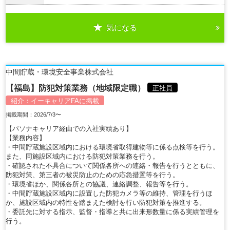
気になる
詳細を見る
中間貯蔵・環境安全事業株式会社
【福島】防犯対策業務（地域限定職）
正社員
紹介：
イーキャリアFA
に掲載
掲載期間：2026/7/3〜
【パソナキャリア経由での入社実績あり】
【業務内容】
・中間貯蔵施設区域内における環境省取得建物等に係る点検等を行う。
また、同施設区域内における防犯対策業務を行う。
・確認された不具合について関係各所への連絡・報告を行うとともに、
防犯対策、第三者の被災防止のための応急措置等を行う。
・環境省ほか、関係各所との協議、連絡調整、報告等を行う。
・中間貯蔵施設区域内に設置した防犯カメラ等の維持、管理を行うほ
か、施設区域内の特性を踏まえた検討を行い防犯対策を推進する。
・委託先に対する指示、監督・指導と共に出来形数量に係る実績管理を
行う。