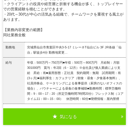
・クライアントの役員や経営層と折衝する機会が多く、トップレイヤー
での営業経験を積むことができます。
・20代～30代が中心の活気ある組織で、チームワークを重視する風土が
あります。
【業務内容変更の範囲】
同社業務全般
勤務地
宮城県仙台市青葉区中央3-5-17 ミレーネT仙台ビル 3F JR各線「仙
台」駅徒歩4分 勤務地変更…
給与
年収：500万円～750万円■年収：500万～800万円 月給制：月額
301000円 賞与：年2回（6・12月）※会社及び個人業績により支
給 昇給：有■雇用形態：正社員 契約期間：無期 試用期間：有
(3ヶ月)■福利厚生：カフェテリア（朝食・昼食・夕食基本無料）、
社員持株会、ケータリングによる食事提供（厨房のないオフィスの
場合）、バウチャーによる昼食の食事補助■勤務時間：標準労働時
間：9：00～17：20（所定労働時間7時間20分）フレックス制（コア
タイム11：00～15：00） 休憩時間：60分■喫煙情報：屋内禁煙
気になる
詳細を見る