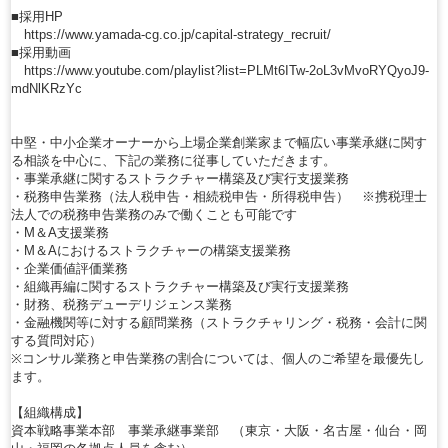
■採用HP
https://www.yamada-cg.co.jp/capital-strategy_recruit/
■採用動画
https://www.youtube.com/playlist?list=PLMt6ITw-2oL3vMvoRYQyoJ9-
mdNlKRzYc
中堅・中小企業オーナーから上場企業創業家まで幅広い事業承継に関す
る相談を中心に、下記の業務に従事していただきます。
・事業承継に関するストラクチャー構築及び実行支援業務
・税務申告業務（法人税申告・相続税申告・所得税申告） ※携税理士
法人での税務申告業務のみで働くことも可能です
・M＆A支援業務
・M＆Aにおけるストラクチャーの構築支援業務
・企業価値評価業務
・組織再編に関するストラクチャー構築及び実行支援業務
・財務、税務デューデリジェンス業務
・金融機関等に対する顧問業務（ストラクチャリング・税務・会計に関
する質問対応）
※コンサル業務と申告業務の割合については、個人のご希望を最優先し
ます。
【組織構成】
資本戦略事業本部 事業承継事業部 （東京・大阪・名古屋・仙台・岡