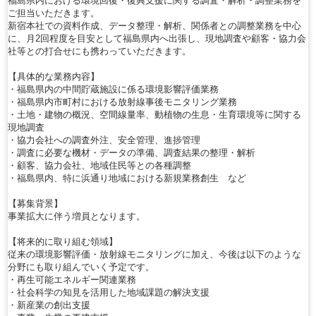
福島県内における環境回復・復興支援に関する調査・解析・調整業務を
ご担当いただきます。
新宿本社での資料作成、データ整理・解析、関係者との調整業務を中心
に、月2回程度を目安として福島県内へ出張し、現地調査や顧客・協力会
社等との打合せにも携わっていただきます。
【具体的な業務内容】
・福島県内の中間貯蔵施設に係る環境影響評価業務
・福島県内市町村における放射線事後モニタリング業務
・土地・建物の概況、空間線量率、動植物の生息・生育環境等に関する
現地調査
・協力会社への調査外注、安全管理、進捗管理
・調査に必要な機材・データの準備、調査結果の整理・解析
・顧客、協力会社、地域住民等との各種調整
・福島県内、特に浜通り地域における新規業務創生 など
【募集背景】
事業拡大に伴う増員となります。
【将来的に取り組む領域】
従来の環境影響評価・放射線モニタリングに加え、今後は以下のような
分野にも取り組んでいく予定です。
・再生可能エネルギー関連業務
・社会科学の知見を活用した地域課題の解決支援
・新産業の創出支援