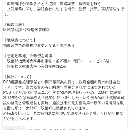
・環境省ほか関係各所との協議、連絡調整、報告等を行う。
・上記業務に関し、委託会社に対する指示、監督・指導、実績管理を行
う。
【配属部署】
区域管理課 保管場等管理室
【地域職について】
福島県内での勤務地変更となる可能性あり
【想定勤務地】※希望を考慮
・双葉郡楢葉町大字井出字堂ノ前25番4 竜田イーストビル3階
・双葉郡大熊町大字小入野字向畑256
【同社について】
PCB廃棄物処理事業と中間貯蔵事業を行う、政府全額出資の特殊会社
（※）です。国の監督のもと約30年間処分されずに保管されていた
PCB（ポリ塩化ビフェニル）廃棄物の処理を行うため、2004年に設立。
2014年からは福島県内の除染に伴い発生した土壌や廃棄物の中間貯蔵施
設の整備と管理運営も実施。施設は東京電力福島第一原子力発電所を取
り囲む形で、大熊町・双葉町に整備されています。
※特殊会社とは：国の特別法に基づいて設立された会社。NTTやNHKな
どがあげられます。