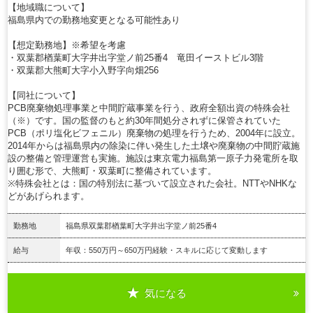
【地域職について】
福島県内での勤務地変更となる可能性あり
【想定勤務地】※希望を考慮
・双葉郡楢葉町大字井出字堂ノ前25番4 竜田イーストビル3階
・双葉郡大熊町大字小入野字向畑256
【同社について】
PCB廃棄物処理事業と中間貯蔵事業を行う、政府全額出資の特殊会社
（※）です。国の監督のもと約30年間処分されずに保管されていた
PCB（ポリ塩化ビフェニル）廃棄物の処理を行うため、2004年に設立。
2014年からは福島県内の除染に伴い発生した土壌や廃棄物の中間貯蔵施
設の整備と管理運営も実施。施設は東京電力福島第一原子力発電所を取
り囲む形で、大熊町・双葉町に整備されています。
※特殊会社とは：国の特別法に基づいて設立された会社。NTTやNHKな
どがあげられます。
勤務地
福島県双葉郡楢葉町大字井出字堂ノ前25番4
給与
年収：550万円～650万円経験・スキルに応じて変動します
気になる
詳細を見る