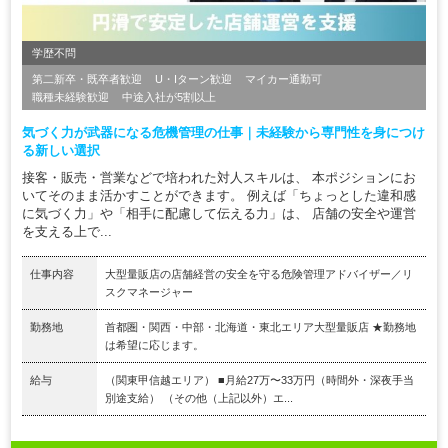
学歴不問
第二新卒・既卒者歓迎
U・Iターン歓迎
マイカー通勤可
職種未経験歓迎
中途入社が5割以上
気づく力が武器になる危機管理の仕事｜未経験から専門性を身につけ
る新しい選択
接客・販売・営業などで培われた対人スキルは、 本ポジションにお
いてそのまま活かすことができます。 例えば「ちょっとした違和感
に気づく力」や「相手に配慮して伝える力」は、 店舗の安全や運営
を支える上で...
仕事内容
大型量販店の店舗経営の安全を守る危険管理アドバイザー／リ
スクマネージャー
勤務地
首都圏・関西・中部・北海道・東北エリア大型量販店 ★勤務地
は希望に応じます。
給与
（関東甲信越エリア） ■月給27万〜33万円（時間外・深夜手当
別途支給） （その他（上記以外）エ...