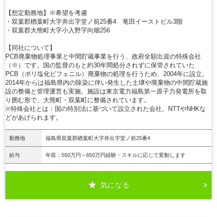
【想定勤務地】※希望を考慮
・双葉郡楢葉町大字井出字堂ノ前25番4 竜田イーストビル3階
・双葉郡大熊町大字小入野字向畑256
【同社について】
PCB廃棄物処理事業と中間貯蔵事業を行う、政府全額出資の特殊会社
（※）です。国の監督のもと約30年間処分されずに保管されていた
PCB（ポリ塩化ビフェニル）廃棄物の処理を行うため、2004年に設立。
2014年からは福島県内の除染に伴い発生した土壌や廃棄物の中間貯蔵施
設の整備と管理運営も実施。施設は東京電力福島第一原子力発電所を取
り囲む形で、大熊町・双葉町に整備されています。
※特殊会社とは：国の特別法に基づいて設立された会社。NTTやNHKな
どがあげられます。
勤務地
福島県双葉郡楢葉町大字井出字堂ノ前25番4
給与
年収：550万円～650万円経験・スキルに応じて変動します
気になる
詳細を見る