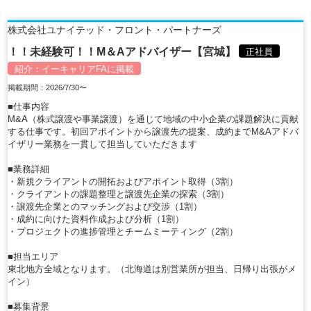
株式会社ユナイテッド・フロント・パートナーズ
！！未経験可！！M＆Aアドバイザー【宮城】
正社員
紹介：
イーキャリアFA
に掲載
掲載期間：2026/7/30〜
■仕事内容
M&A（株式譲渡や事業譲渡）を通じて地域の中小企業の課題解決に貢献
する仕事です。初回アポイントから譲渡先の提案、成約までM&Aアドバ
イザリー業務を一貫して担当していただきます
■業務詳細
・新規クライアントの開拓およびアポイント取得（3割）
・クライアントの課題整理と譲渡先企業の探索（3割）
・譲渡先企業とのマッチングおよび交渉（1割）
・成約に向けた資料作成および分析（1割）
・プロジェクトの進捗管理とチームミーティング（2割）
■担当エリア
東北地方全域となります。（北海道は別営業所が担当、日帰り出張がメ
イン）
■募集背景