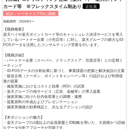
カード等 ※フレックスタイム制あり
正社員
紹介：
イーキャリアFA
に掲載
掲載期間：2026/8/1〜
【職務概要】
楽天ペイや楽天ポイントカード等のキャッシュレス決済サービスを導入
しているパートナー企業（小売店等）に対し、楽天グループの膨大なID-
POSデータを活用したコンサルティング営業を行います。
【職務詳細】
・パートナー企業（スーパー、ドラッグストア、百貨店等）との定期ミ
ーティング
・ID-POSデータの分析結果に基づく、事業課題の把握と解決仮説の立案
・販促企画（クーポン、ポイントキャンペーン等）の設計および利用促
進の提案
・施策実施におけるコストと効果（ROI）の試算
・楽天グループの他サービス（広告、金融等）の導入提案
・施策実施に向けた社内各部署との調整・連携
・提案資料の作成およびプレゼンテーション
・施策実施後の効果検証と、次なるアクションの設計
【本ポジションの魅力】
・楽天グループの1億以上の会員基盤とID戦略を用いた、大規模かつ詳細
なデータ分析アプローチが可能です。