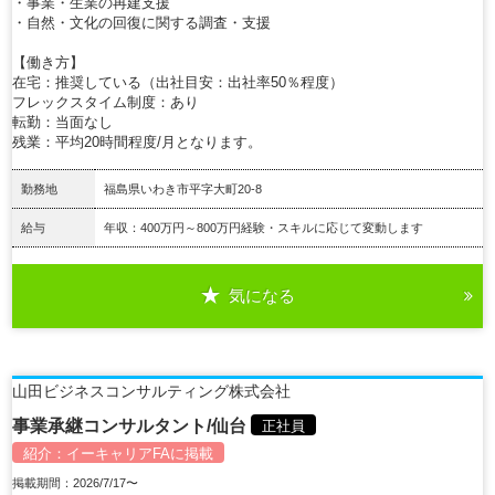
・事業・生業の再建支援
・自然・文化の回復に関する調査・支援
【働き方】
在宅：推奨している（出社目安：出社率50％程度）
フレックスタイム制度：あり
転勤：当面なし
残業：平均20時間程度/月となります。
勤務地
福島県いわき市平字大町20-8
給与
年収：400万円～800万円経験・スキルに応じて変動します
気になる
詳細を見る
山田ビジネスコンサルティング株式会社
事業承継コンサルタント/仙台
正社員
紹介：
イーキャリアFA
に掲載
掲載期間：2026/7/17〜