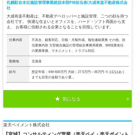
札幌駐在本社施設管理事業統括本部PM担当者/大成有楽不動産株式会
社
大成有楽不動産は、不動産デベロッパーと施設管理、二つの顔を持つ
会社です。 快適な住まいとオフィスを、ハード・ソフト両面から支
え、 お客様に信頼される企業となることを目指しています。
仕事内容
不具合、顧客対応、日報・月報作成、報告連絡業務 その他、担
当業務内容 大型複合施設の管理組合事務局業務、BM現業各社
の業務掌握、マネジメント、トラブル対応
勤務地
北海道
給与
想定年収：449-600万円 月給：27.5万円～36万円 ※上記はあく
までも目安の金額であり選...
気になる
楽天ペイメント株式会社
【宮城】コンサルティング営業（楽天ペイ・楽天ポイント