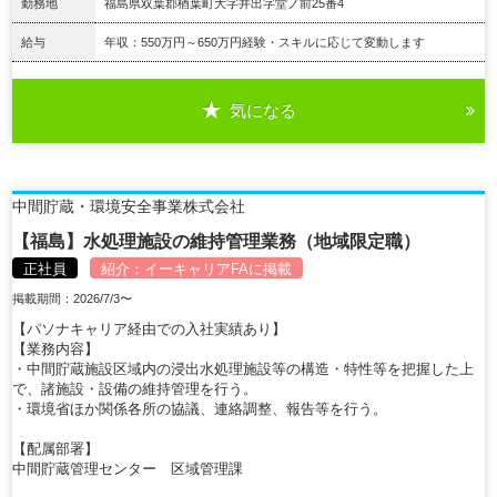
勤務地
福島県双葉郡楢葉町大字井出字堂ノ前25番4
給与
年収：550万円～650万円経験・スキルに応じて変動します
気になる
詳細を見る
中間貯蔵・環境安全事業株式会社
【福島】水処理施設の維持管理業務（地域限定職）
正社員
紹介：
イーキャリアFA
に掲載
掲載期間：2026/7/3〜
【パソナキャリア経由での入社実績あり】
【業務内容】
・中間貯蔵施設区域内の浸出水処理施設等の構造・特性等を把握した上
で、諸施設・設備の維持管理を行う。
・環境省ほか関係各所の協議、連絡調整、報告等を行う。
【配属部署】
中間貯蔵管理センター 区域管理課