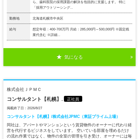
ら、歯科医院の採用課題の解決を包括的に支援します。 特に
「採用アウトソーシング...
勤務地
北海道札幌市中央区
給与
想定年収：400-700万円 月給：285,000円～500,000円 ※固定残
業代含む ※詳細...
気になる
株式会社ＪＰＭＣ
コンサルタント【札幌】.
正社員
掲載終了日：2026/8/27
コンサルタント【札幌】/株式会社JPMC（東証プライム上場）
同社は、アパートやマンションという賃貸物件のオーナーに代わり経
営を代行するビジネスをしています。 空いている部屋を埋めるだけ
の流れ作業ではなく、物件の全室の管理を引き受け、オーナーには毎