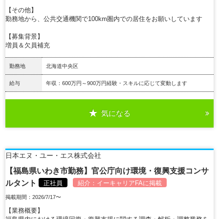
【その他】
勤務地から、公共交通機関で100km圏内での居住をお願いしています
【募集背景】
増員＆欠員補充
勤務地
北海道中央区
給与
年収：600万円～900万円経験・スキルに応じて変動します
気になる
詳細を見る
日本エヌ・ユー・エス株式会社
【福島県いわき市勤務】官公庁向け環境・復興支援コンサ
ルタント
正社員
紹介：
イーキャリアFA
に掲載
掲載期間：2026/7/17〜
【業務概要】