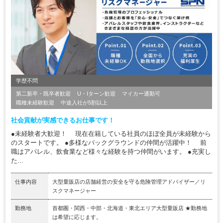
学歴不問
第二新卒・既卒者歓迎
U・Iターン歓迎
マイカー通勤可
職種未経験歓迎
中途入社が5割以上
社会貢献が実感できるお仕事です！
●未経験者大歓迎！ 現在在籍している社員のほぼ全員が未経験から
のスタートです。 ●多様なバックグラウンドの仲間が活躍中！ 前
職はアパレル、飲食業など様々な経験を持つ仲間がいます。 ●充実し
た...
仕事内容
大型量販店の店舗経営の安全を守る危険管理アドバイザー／リ
スクマネージャー
勤務地
首都圏・関西・中部・北海道・東北エリア大型量販店 ★勤務地
は希望に応じます。