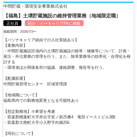
中間貯蔵・環境安全事業株式会社
【福島】土壌貯蔵施設の維持管理業務（地域限定職）
正社員
紹介：
イーキャリアFA
に掲載
掲載期間：2026/7/3〜
【パソナキャリア経由での入社実績あり】
【業務内容】
・中間貯蔵施設区域内の土壌貯蔵施設の除草・補修等について、計画・
発注・外注業務の管理を行う。また、除草業務等の効率化・合理化を検
討する
・環境省ほか関係各所の協議、連絡調整、報告等を行う。
【配属部署】
中間貯蔵管理センター 区域管理課
【地域職について】
福島県内での勤務地変更となる可能性あり
【想定勤務地】※希望を考慮
・双葉郡楢葉町大字井出字堂ノ前25番4 竜田イーストビル3階
・双葉郡大熊町大字小入野字向畑256
【同社について】