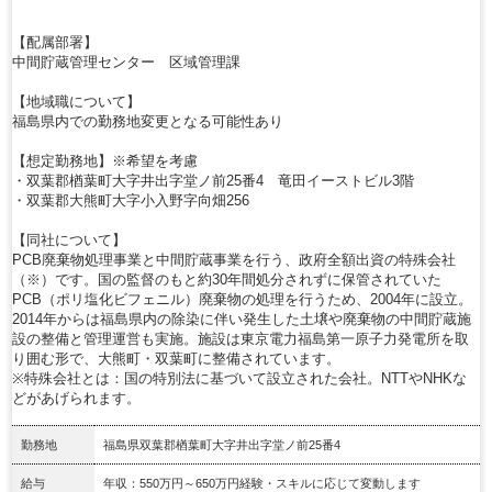
【配属部署】
中間貯蔵管理センター 区域管理課
【地域職について】
福島県内での勤務地変更となる可能性あり
【想定勤務地】※希望を考慮
・双葉郡楢葉町大字井出字堂ノ前25番4 竜田イーストビル3階
・双葉郡大熊町大字小入野字向畑256
【同社について】
PCB廃棄物処理事業と中間貯蔵事業を行う、政府全額出資の特殊会社
（※）です。国の監督のもと約30年間処分されずに保管されていた
PCB（ポリ塩化ビフェニル）廃棄物の処理を行うため、2004年に設立。
2014年からは福島県内の除染に伴い発生した土壌や廃棄物の中間貯蔵施
設の整備と管理運営も実施。施設は東京電力福島第一原子力発電所を取
り囲む形で、大熊町・双葉町に整備されています。
※特殊会社とは：国の特別法に基づいて設立された会社。NTTやNHKな
どがあげられます。
勤務地
福島県双葉郡楢葉町大字井出字堂ノ前25番4
給与
年収：550万円～650万円経験・スキルに応じて変動します