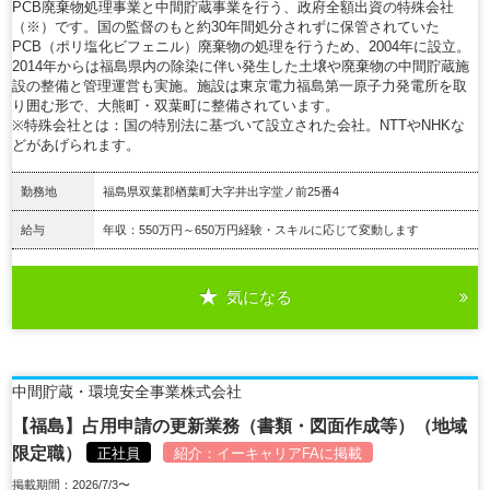
PCB廃棄物処理事業と中間貯蔵事業を行う、政府全額出資の特殊会社
（※）です。国の監督のもと約30年間処分されずに保管されていた
PCB（ポリ塩化ビフェニル）廃棄物の処理を行うため、2004年に設立。
2014年からは福島県内の除染に伴い発生した土壌や廃棄物の中間貯蔵施
設の整備と管理運営も実施。施設は東京電力福島第一原子力発電所を取
り囲む形で、大熊町・双葉町に整備されています。
※特殊会社とは：国の特別法に基づいて設立された会社。NTTやNHKな
どがあげられます。
勤務地
福島県双葉郡楢葉町大字井出字堂ノ前25番4
給与
年収：550万円～650万円経験・スキルに応じて変動します
気になる
詳細を見る
中間貯蔵・環境安全事業株式会社
【福島】占用申請の更新業務（書類・図面作成等）（地域
限定職）
正社員
紹介：
イーキャリアFA
に掲載
掲載期間：2026/7/3〜