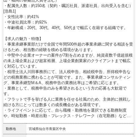
山・福岡の各拠点人員を含む）
・配属先人数：約150名（契約・嘱託社員、派遣社員、出向受入を含む）
[浩島1]
・女性比率：約41%
・中途社員比率：約92%
・年齢構成：20代、30代、40代、50代まで幅広く在籍する組織です。
【求人の魅力・特徴】
・事業承継事業部だけで全国で年間500件超の事業承継に関する相談を受
けるため、相当数の経験を積める環境があります。
・中堅中小企業オーナーの案件が7割を占めますが、純資産数千億超規模
の未上場企業および超富裕層、上場企業創業家のクライアントまで幅広
く対応しています。
・税理士法人川田事務所にて、法人税申告、相続税申告、所得税申告な
どの税務業務に携わることが可能です。また、事業承継コンサルティン
グ、事業承継型M＆A、税務申告の業務比率はご希望に応じます。
・業務として、税務申告のみを希望されるという方の応募も大歓迎で
す。
・フラットで手を挙げる人に業務を任せる社風のため、主体的に挑戦し
続ける方にとっては数多くの成長機会がある環境です。
・ライフイベントに応じて、自ら職種・勤務地を選択できる勤務制度
や、時短勤務・時差出勤・フレックス・テレワーク（在宅勤務）など…
勤務地
宮城県仙台市青葉区中央