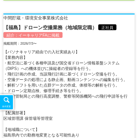
中間貯蔵・環境安全事業株式会社
【福島】ドローン空撮業務（地域限定職）
正社員
紹介：
イーキャリアFA
に掲載
掲載期間：2026/7/3〜
【パソナキャリア経由での入社実績あり】
【業務内容】
・航空法に基づく各種申請及び国交省ドローン情報基盤システム
（DIPS）への機体並びに操縦者の登録等を行う。
・飛行計画の作成、当該飛行計画に基づくドローン空撮を行う。
・空撮データの処理による静止画、動画コンテンツへの編集を行う。
・解析ソフトを用いた点群データの作成、体積等の解析を行う。
・ドローン定期点検、修理手続き等を行う。
・航空管制局との飛行高度調整、警察等関係機関への飛行申請等を行
う。
条件変更
【配属部署】
区域管理課 保管場等管理室
【地域職について】
福島県内での勤務地変更となる可能性あり