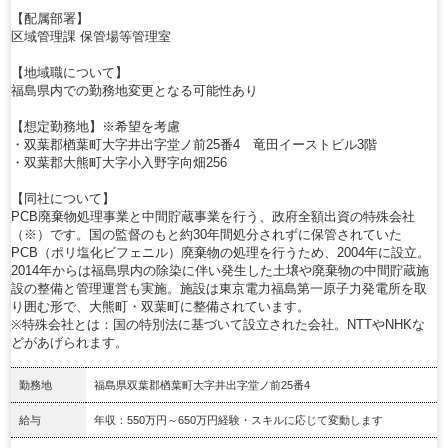
【配属部署】
区域管理課 保管場等管理室
【地域職について】
福島県内での勤務地変更となる可能性あり
【想定勤務地】※希望を考慮
・双葉郡楢葉町大字井出字堂ノ前25番4 竜田イーストビル3階
・双葉郡大熊町大字小入野字向畑256
【同社について】
PCB廃棄物処理事業と中間貯蔵事業を行う、政府全額出資の特殊会社
（※）です。国の監督のもと約30年間処分されずに保管されていた
PCB（ポリ塩化ビフェニル）廃棄物の処理を行うため、2004年に設立。
2014年からは福島県内の除染に伴い発生した土壌や廃棄物の中間貯蔵施
設の整備と管理運営も実施。施設は東京電力福島第一原子力発電所を取
り囲む形で、大熊町・双葉町に整備されています。
※特殊会社とは：国の特別法に基づいて設立された会社。NTTやNHKな
どがあげられます。
勤務地
福島県双葉郡楢葉町大字井出字堂ノ前25番4
給与
年収：550万円～650万円経験・スキルに応じて変動します