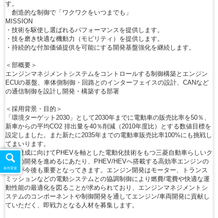
す。
創造的な制御で「ワクワクをいつまでも」
MISSION
・技術を駆使し選ばれるパフォーマンスを提供します。
・技を磨き快適な機動力（モビリティ）を提供します。
・持続的な付加価値提供を可能にする開発基盤強化を継続します。
＜部概要＞
エンジンマネジメントシステムをコントロールする制御構築とエンジン
ECUの基盤、車体側制御・回路とのインターフェイスの設計、CANなど
の通信制御を設計し開発・構築する部署
＜採用背景・目的＞
「環境ターゲット2030」として2030年までに電動車の販売比率を50％、
新車からの平均CO2 排出量を40％削減（2010年度比）とする数値目標を
設定しました。また新たに2035年までの電動車販売比率100%にも挑戦し
てまいります。
この達成に向けてPHEVを軸とした電動化技術をもつ三菱自動車らしいク
ルマの開発を進めるにあたり、PHEV/HEVへ搭載する高効率エンジンの
開発が今後も重要となってきます。エンジン開発はモーター、トランス
条件変更
ミッションなどの電動システムとの協調制御により燃費/電費や快適な運
動性能の最適化を図ることが求められており、エンジンマネジメントシ
ステムのコンポーネントや制御開発を通してエンジン/車両開発に貢献し
ていただく、即戦力となる人材を募集します。