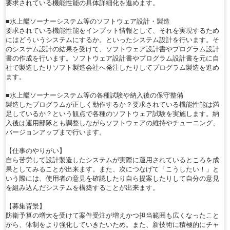
要求されている機能性能の具体詳細化を進めます。
■水上艦ソーナーシステム等のソフトウェア設計・製造
要求されている機能性能をインプット情報として、それを実現するため
にはどういうシステムにするか。といったシステム設計を行います。そ
のシステム設計の結果を受けて、ソフトウェア設計書やプログラム設計
書の作成を行います。ソフトウェア設計書やプログラム設計書を元に自
社で製造したりソフト製造会社へ発注したりしてプログラム製造を進め
ます。
■水上艦ソーナーシステム等の各種試験や納入後の保守整備
製造したプログラムが正しく動作するか？要求されている機能性能は満
足しているか？という観点で各種のソフトウェア試験を実施します。納
入後は運用部隊とも調整しながらソフトウェアの維持やチューニング、
バージョンアップまで行います。
【仕事のやりがい】
自ら苦労して設計製造したシステムが実際に運用されているところを成
果としてみることが出来ます。また、次につなげて「こうしたい！」と
いう際には、使用者の意見を確認したり自ら提案したりして自分の意見
を組み込んだシステムを構築することが出来ます。
【募集背景】
防衛予算の増大を受けて案件受注が増えかつ担当範囲も広くなったこと
から、体制をより強化していきたいため。また、新技術に積極的にチャ