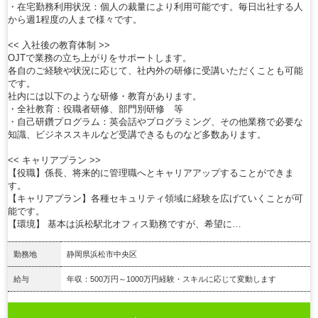
・在宅勤務利用状況：個人の裁量により利用可能です。毎日出社する人
から週1程度の人まで様々です。
<< 入社後の教育体制 >>
OJTで業務の立ち上がりをサポートします。
各自のご経験や状況に応じて、社内外の研修に受講いただくことも可能
です。
社内には以下のような研修・教育があります。
・全社教育：役職者研修、部門別研修 等
・自己研鑽プログラム：英会話やプログラミング、その他業務で必要な
知識、ビジネススキルなど受講できるものなど多数あります。
<< キャリアプラン >>
【役職】係長、将来的に管理職へとキャリアアップすることができま
す。
【キャリアプラン】各種セキュリティ領域に経験を広げていくことが可
能です。
【環境】 基本は浜松駅北オフィス勤務ですが、希望に…
勤務地
静岡県浜松市中央区
給与
年収：500万円～1000万円経験・スキルに応じて変動します