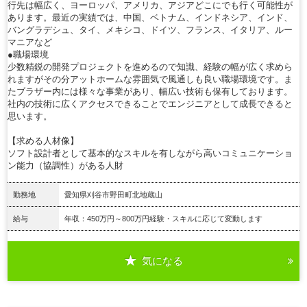
行先は幅広く、ヨーロッパ、アメリカ、アジアどこにでも行く可能性が
あります。最近の実績では、中国、ベトナム、インドネシア、インド、
バングラデシュ、タイ、メキシコ、ドイツ、フランス、イタリア、ルー
マニアなど
●職場環境
少数精鋭の開発プロジェクトを進めるので知識、経験の幅が広く求めら
れますがその分アットホームな雰囲気で風通しも良い職場環境です。ま
たブラザー内には様々な事業があり、幅広い技術も保有しております。
社内の技術に広くアクセスできることでエンジニアとして成長できると
思います。
【求める人材像】
ソフト設計者として基本的なスキルを有しながら高いコミュニケーショ
ン能力（協調性）がある人財
勤務地
愛知県刈谷市野田町北地蔵山
給与
年収：450万円～800万円経験・スキルに応じて変動します
気になる
詳細を見る