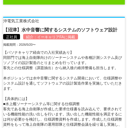
沖電気工業株式会社
【沼津】水中音響に関するシステムのソフトウェア設計
正社員
紹介：
イーキャリアFA
に掲載
掲載期間：2026/5/20〜
【パソナキャリア経由での入社実績あり】
同部門では海上自衛隊向けのソーナーシステムや各種計測システム及び
ソノブイの設計製造のとりまとめを行っています。
客先との仕様調整（課題抽出）から納入後の維持整備も担当します。
本ポジションでは水中音響に関するシステム開発において、仕様調整や
システム設計を通してソフトウェアの設計製造作業を実施していただき
ます。
【具体的には】
■水上艦ソーナーシステム等に関する仕様調整
客先である海上自衛隊が作成した要求仕様書を読み込んで、要求されて
いる機能性能の洗い出しを行います。洗い出した機能性能を満足するに
は何が必要かを検討し、仕様調整資料を作成します。作成した仕様調整
資料をもって海上自衛隊の運用部隊と仕様調整会議を繰り返し実施し、