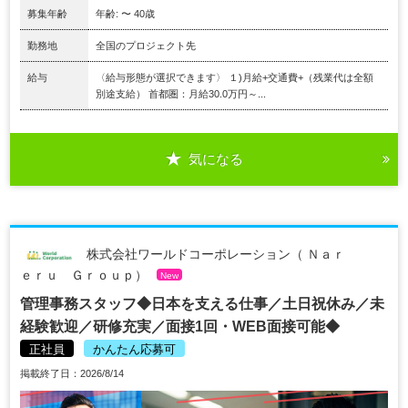
募集年齢
年齢: 〜 40歳
勤務地
全国のプロジェクト先
給与
〈給与形態が選択できます〉 １)月給+交通費+（残業代は全額
別途支給） 首都圏：月給30.0万円～...
気になる
株式会社ワールドコーポレーション（ Ｎａｒ
ｅｒｕ Ｇｒｏｕｐ）
New
管理事務スタッフ◆日本を支える仕事／土日祝休み／未
経験歓迎／研修充実／面接1回・WEB面接可能◆
正社員
かんたん応募可
掲載終了日：2026/8/14