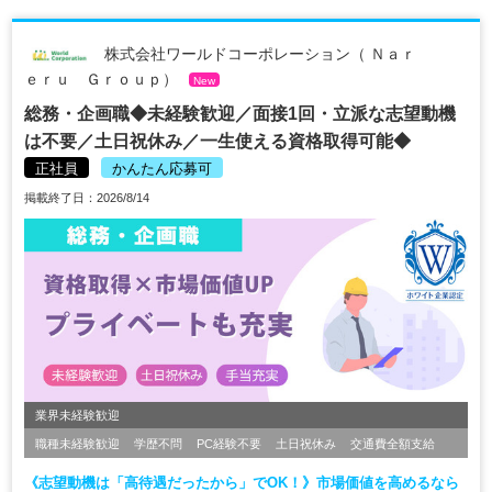
株式会社ワールドコーポレーション（ Ｎａｒ
ｅｒｕ Ｇｒｏｕｐ）
New
総務・企画職◆未経験歓迎／面接1回・立派な志望動機
は不要／土日祝休み／一生使える資格取得可能◆
正社員
かんたん応募可
掲載終了日：2026/8/14
業界未経験歓迎
職種未経験歓迎
学歴不問
PC経験不要
土日祝休み
交通費全額支給
《志望動機は「高待遇だったから」でOK！》市場価値を高めるなら