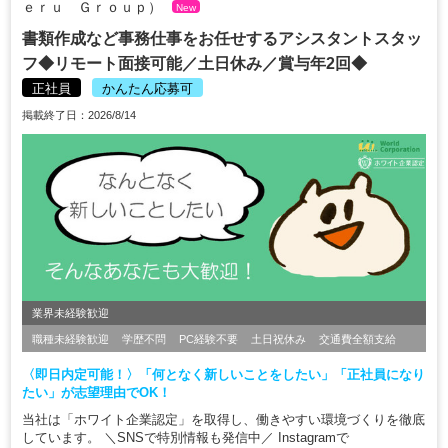
ｅｒｕ Ｇｒｏｕｐ）
New
書類作成など事務仕事をお任せするアシスタントスタッ
フ◆リモート面接可能／土日休み／賞与年2回◆
正社員
かんたん応募可
掲載終了日：2026/8/14
業界未経験歓迎
職種未経験歓迎
学歴不問
PC経験不要
土日祝休み
交通費全額支給
〈即日内定可能！〉「何となく新しいことをしたい」「正社員になり
たい」が志望理由でOK！
当社は「ホワイト企業認定」を取得し、働きやすい環境づくりを徹底
しています。 ＼SNSで特別情報も発信中／ Instagramで