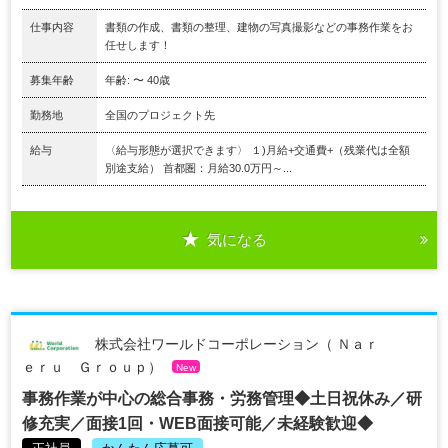
仕事内容
書類の作成、書類の整理、建物の写真撮影などの事務作業をお
任せします！
募集年齢
年齢: 〜 40歳
勤務地
全国のプロジェクト先
給与
〈給与形態が選択できます〉 １)月給+交通費+（残業代は全額
別途支給） 首都圏：月給30.0万円～...
気になる
株式会社ワールドコーポレーション（ Ｎａｒ
ｅｒｕ Ｇｒｏｕｐ）
New
事務作業が中心の総合事務・労務管理◆土日祝休み／研
修充実／面接1回・WEB面接可能／未経験歓迎◆