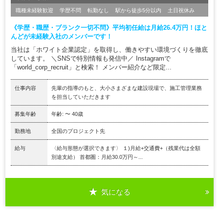
職種未経験歓迎
学歴不問
転勤なし
駅から徒歩5分以内
土日祝休み
《学歴・職歴・ブランク一切不問》平均初任給は月給26.4万円！ほと
んどが未経験入社のメンバーです！
当社は「ホワイト企業認定」を取得し、働きやすい環境づくりを徹底
しています。 ＼SNSで特別情報も発信中／ Instagramで
「world_corp_recruit」と検索！ メンバー紹介など限定...
仕事内容
先輩の指導のもと、大小さまざまな建設現場で、施工管理業務
を担当していただきます
募集年齢
年齢: 〜 40歳
勤務地
全国のプロジェクト先
給与
〈給与形態が選択できます〉 １)月給+交通費+（残業代は全額
別途支給） 首都圏：月給30.0万円～...
気になる