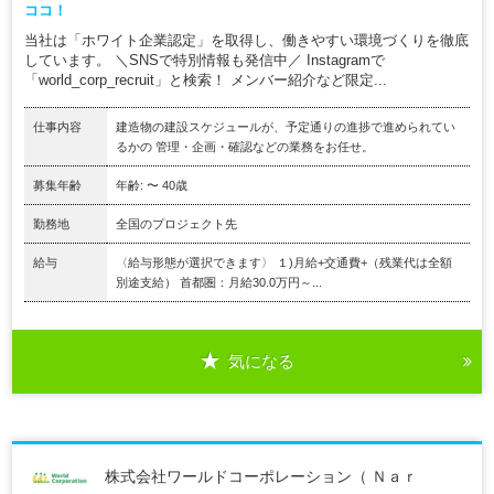
ココ！
当社は「ホワイト企業認定」を取得し、働きやすい環境づくりを徹底
しています。 ＼SNSで特別情報も発信中／ Instagramで
「world_corp_recruit」と検索！ メンバー紹介など限定...
仕事内容
建造物の建設スケジュールが、予定通りの進捗で進められてい
るかの 管理・企画・確認などの業務をお任せ。
募集年齢
年齢: 〜 40歳
勤務地
全国のプロジェクト先
給与
〈給与形態が選択できます〉 １)月給+交通費+（残業代は全額
別途支給） 首都圏：月給30.0万円～...
気になる
株式会社ワールドコーポレーション（ Ｎａｒ