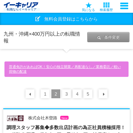
転職ならイーキャリア
気になる
検索履歴
無料会員登録はこちらから
九州・沖縄×400万円以上の転職情
条件変更
報
普通免許があればOK！安心の独立開業／再配達なし／業務委託／軽い
荷物の配達
前の
1
30
2
件
3
4
5
次の
30
株式会社木曽路
New
調理スタッフ募集◆多数出店計画の為正社員積極採用！