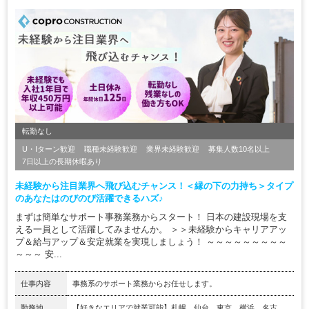
転勤なし
U・Iターン歓迎
職種未経験歓迎
業界未経験歓迎
募集人数10名以上
7日以上の長期休暇あり
未経験から注目業界へ飛び込むチャンス！＜縁の下の力持ち＞タイプ
のあなたはのびのび活躍できるハズ♪
まずは簡単なサポート事務業務からスタート！ 日本の建設現場を支
える一員として活躍してみませんか。 ＞＞未経験からキャリアアッ
プ＆給与アップ＆安定就業を実現しましょう！ ～～～～～～～～～
～～～ 安...
仕事内容
事務系のサポート業務からお任せします。
勤務地
【好きなエリアで就業可能】札幌、仙台、東京、横浜、名古