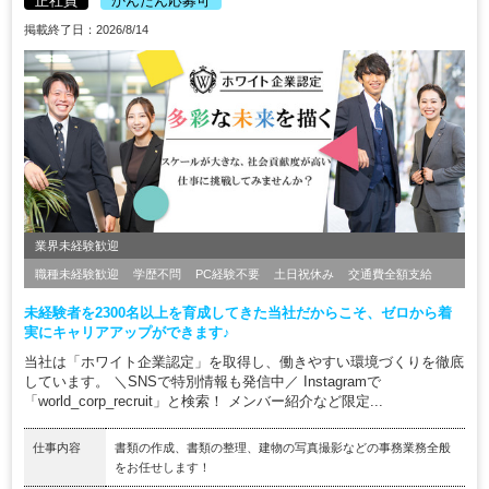
正社員
かんたん応募可
掲載終了日：2026/8/14
業界未経験歓迎
職種未経験歓迎
学歴不問
PC経験不要
土日祝休み
交通費全額支給
未経験者を2300名以上を育成してきた当社だからこそ、ゼロから着
実にキャリアアップができます♪
当社は「ホワイト企業認定」を取得し、働きやすい環境づくりを徹底
しています。 ＼SNSで特別情報も発信中／ Instagramで
「world_corp_recruit」と検索！ メンバー紹介など限定...
仕事内容
書類の作成、書類の整理、建物の写真撮影などの事務業務全般
をお任せします！