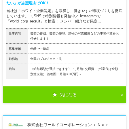
たい」が志望理由でOK！
当社は「ホワイト企業認定」を取得し、働きやすい環境づくりを徹底
しています。 ＼SNSで特別情報も発信中／ Instagramで
「world_corp_recruit」と検索！ メンバー紹介など限定...
仕事内容
書類の作成、書類の整理、建物の写真撮影などの事務作業をお
任せします！
募集年齢
年齢: 〜 40歳
勤務地
全国のプロジェクト先
給与
〈給与形態が選択できます〉 １)月給+交通費+（残業代は全額
別途支給） 首都圏：月給30.0万円～...
気になる
株式会社ワールドコーポレーション（ Ｎａｒ