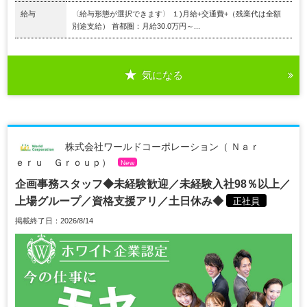
給与
〈給与形態が選択できます〉 １)月給+交通費+（残業代は全額
別途支給） 首都圏：月給30.0万円～...
気になる
株式会社ワールドコーポレーション（ Ｎａｒ
ｅｒｕ Ｇｒｏｕｐ）
New
企画事務スタッフ◆未経験歓迎／未経験入社98％以上／
上場グループ／資格支援アリ／土日休み◆
正社員
掲載終了日：2026/8/14