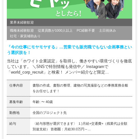
業界未経験歓迎
職種未経験歓迎
従業員数が1000人以上
PC経験不要
土日祝休み
社宅・家賃補助あり
「今の仕事にモヤモヤする」…営業でも販売職でもない企画事務とい
う選択肢を！
当社は「ホワイト企業認定」を取得し、働きやすい環境づくりを徹底
しています。 ＼SNSで特別情報も発信中／ Instagramで
「world_corp_recruit」と検索！ メンバー紹介など限定...
仕事内容
書類の作成、書類の整理、建物の写真撮影などの事務業務全般
をお任せします！
募集年齢
年齢: 〜 40歳
勤務地
全国のプロジェクト先
給与
〈給与形態が選択できます〉 １)月給+交通費+（残業代は全額
別途支給） 首都圏：月給30.0万円～...