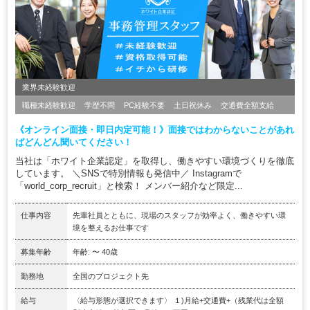
業界未経験歓迎
職種未経験歓迎
学歴不問
PC経験不要
土日祝休み
交通費全額支給
《オンライン面接・即日内定可能！》面接ではわからないことがあれ
ばどんどん聞いてください！
当社は「ホワイト企業認定」を取得し、働きやすい環境づくりを徹底
しています。 ＼SNSで特別情報も発信中／ Instagramで
「world_corp_recruit」と検索！ メンバー紹介など限定...
仕事内容
先輩社員とともに、現場のスタッフが効率よく、働きやすい環
境を整えるお仕事です
募集年齢
年齢: 〜 40歳
勤務地
全国のプロジェクト先
給与
〈給与形態が選択できます〉 １)月給+交通費+（残業代は全額