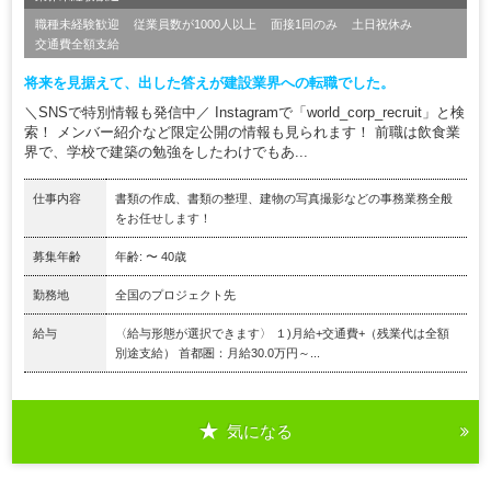
職種未経験歓迎
従業員数が1000人以上
面接1回のみ
土日祝休み
交通費全額支給
将来を見据えて、出した答えが建設業界への転職でした。
＼SNSで特別情報も発信中／ Instagramで「world_corp_recruit」と検
索！ メンバー紹介など限定公開の情報も見られます！ 前職は飲食業
界で、学校で建築の勉強をしたわけでもあ...
仕事内容
書類の作成、書類の整理、建物の写真撮影などの事務業務全般
をお任せします！
募集年齢
年齢: 〜 40歳
勤務地
全国のプロジェクト先
給与
〈給与形態が選択できます〉 １)月給+交通費+（残業代は全額
別途支給） 首都圏：月給30.0万円～...
気になる