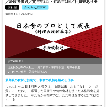
／経験者優遇／賞与年2回・昇給年1回／社員寮あり◆
正社員
かんたん応募可
掲載終了日：2026/8/23
設立20年以上
従業員数が1000人以上
第二新卒・既卒者歓迎
離職中歓迎
U・Iターン歓迎
退職金制度あり
最高級の食材と技術で、和食の真髄を極める仕事
しゃぶしゃぶ 日本料理 木曽路は、 創業以来「おもてなし」と「品
質」にこだわり、 厳選した国産牛や旬の食材を使った本格和食を提
供してきました。 私たちが目指すのは、ただ料理を作るだけではな
く、 お...