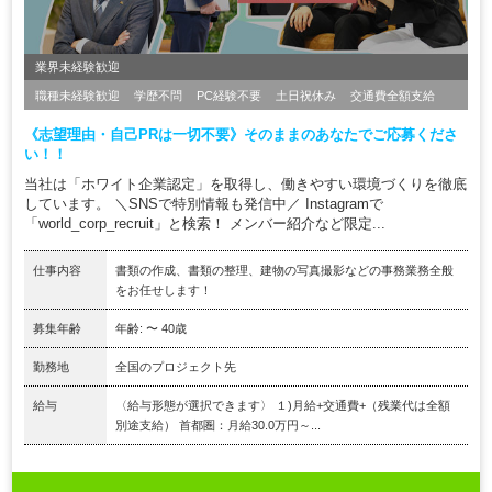
業界未経験歓迎
職種未経験歓迎
学歴不問
PC経験不要
土日祝休み
交通費全額支給
《志望理由・自己PRは一切不要》そのままのあなたでご応募くださ
い！！
当社は「ホワイト企業認定」を取得し、働きやすい環境づくりを徹底
しています。 ＼SNSで特別情報も発信中／ Instagramで
「world_corp_recruit」と検索！ メンバー紹介など限定...
仕事内容
書類の作成、書類の整理、建物の写真撮影などの事務業務全般
をお任せします！
募集年齢
年齢: 〜 40歳
勤務地
全国のプロジェクト先
給与
〈給与形態が選択できます〉 １)月給+交通費+（残業代は全額
別途支給） 首都圏：月給30.0万円～...