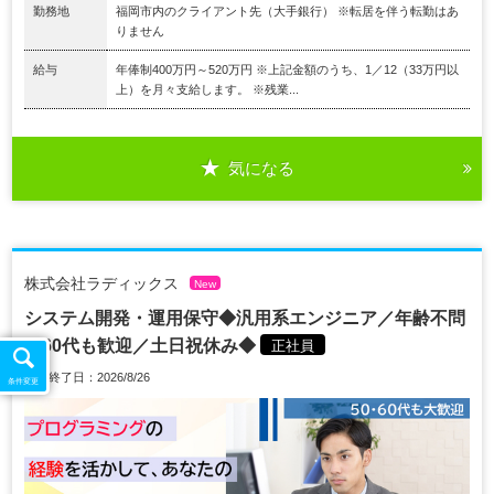
勤務地
福岡市内のクライアント先（大手銀行） ※転居を伴う転勤はあ
りません
給与
年俸制400万円～520万円 ※上記金額のうち、1／12（33万円以
上）を月々支給します。 ※残業...
気になる
株式会社ラディックス
New
システム開発・運用保守◆汎用系エンジニア／年齢不問
／60代も歓迎／土日祝休み◆
正社員
掲載終了日：2026/8/26
条件変更