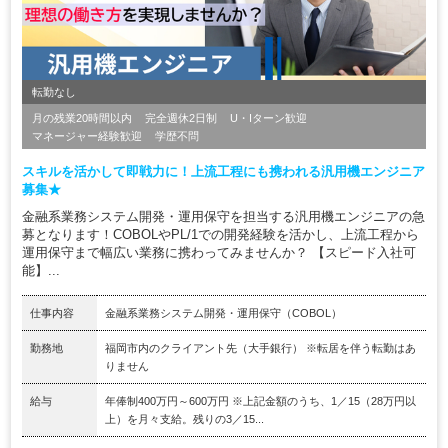
転勤なし
月の残業20時間以内
完全週休2日制
U・Iターン歓迎
マネージャー経験歓迎
学歴不問
スキルを活かして即戦力に！上流工程にも携われる汎用機エンジニア
募集★
金融系業務システム開発・運用保守を担当する汎用機エンジニアの急
募となります！COBOLやPL/1での開発経験を活かし、上流工程から
運用保守まで幅広い業務に携わってみませんか？ 【スピード入社可
能】...
仕事内容
金融系業務システム開発・運用保守（COBOL）
勤務地
福岡市内のクライアント先（大手銀行） ※転居を伴う転勤はあ
りません
給与
年俸制400万円～600万円 ※上記金額のうち、1／15（28万円以
上）を月々支給。残りの3／15...