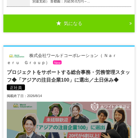
別途支給） 首都圏：月給30.0万円～...
気になる
株式会社ワールドコーポレーション（ Ｎａｒ
ｅｒｕ Ｇｒｏｕｐ）
New
プロジェクトをサポートする総合事務・労務管理スタッ
フ◆「アジアの注目企業100」に選出／土日休み◆
正社員
掲載終了日：2026/8/14