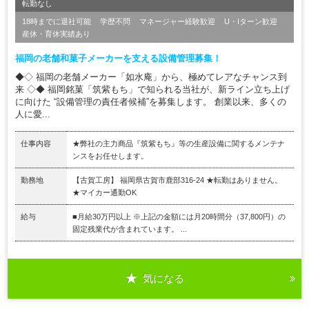
転勤なし
18時までに退社可能
学歴不問
マネージャー経験歓迎
U・Iターン歓迎
産休・育休実績あり
福岡の老舗和菓子メーカーを支える設備管理募集！
◆◇ 福岡の老舗メーカー「如水庵」から、極めてレアなチャンス到
来 ◇◆ 福岡銘菓「筑紫もち」で知られる当社が、新ライン立ち上げ
に向けた “設備管理の責任者候補”を募集します。 創業以来、多くの
人に愛...
仕事内容
★弊社の主力商品『筑紫もち』等の生産設備に関するメンテナ
ンスをお任せします。
勤務地
【古賀工房】 福岡県古賀市鹿部316-24 ★転勤はありません。
★マイカー通勤OK
給与
■月給30万円以上 ※上記の金額には月20時間分（37,800円）の
固定残業代が含まれています。 ...
気になる