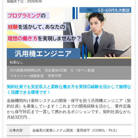
掲載終了日：2026/8/26
転勤なし
月の残業20時間以内
完全週休2日制
U・Iターン歓迎
マネージャー経験歓迎
学歴不問
契約社員でも安定収入と柔軟な働き方を実現◎経験を活かして無理な
く活躍できる環境です！
金融機関向け基幹システムの開発・保守を担う汎用機エンジニア（契
約社員）を募集しています！これまでの開発経験を活かし、要件定義
から保守対応まで一貫して携われるポジションです。契約社員ながら
月給33万円...
仕事内容
金融系の業務システム開発・運用保守（COBOL・PL/1）