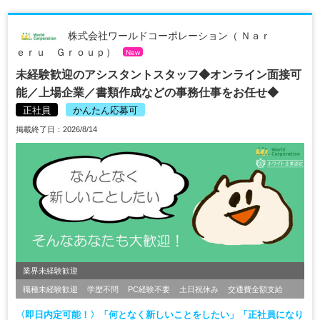
株式会社ワールドコーポレーション（ Ｎａｒ
ｅｒｕ Ｇｒｏｕｐ）
New
未経験歓迎のアシスタントスタッフ◆オンライン面接可
能／上場企業／書類作成などの事務仕事をお任せ◆
正社員
かんたん応募可
掲載終了日：2026/8/14
業界未経験歓迎
職種未経験歓迎
学歴不問
PC経験不要
土日祝休み
交通費全額支給
〈即日内定可能！〉「何となく新しいことをしたい」「正社員になり