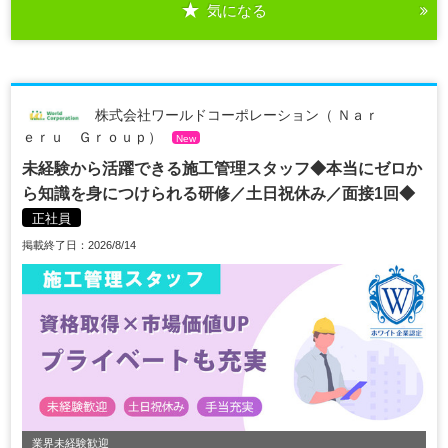
気になる
株式会社ワールドコーポレーション（ Ｎａｒ
ｅｒｕ Ｇｒｏｕｐ）
New
未経験から活躍できる施工管理スタッフ◆本当にゼロか
ら知識を身につけられる研修／土日祝休み／面接1回◆
正社員
掲載終了日：2026/8/14
業界未経験歓迎