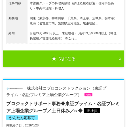
仕事内容
木曽路グループの料理長候補（調理経験者歓迎）住宅手当あ
り・中高年活躍・料理人
勤務地
関東（東京都、神奈川県、千葉県、埼玉県、茨城県、栃木県）
東海（名古屋市内、愛知県三河地区、尾張地区...
給与
月給24万7000円以上（未経験者） 月給33万9000円以上（料理
長候補／管理職経験者） ※これ...
気になる
株式会社コプロコンストラクション（東証プ
ライム・名証プレミア上場企業グループ）
New
プロジェクトサポート事務◆東証プライム・名証プレミ
ア上場企業グループ／土日休み／s ◆
正社員
かんたん応募可
掲載終了日：2026/8/28