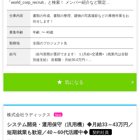
「world_corp_recruit」と検索！ メンバー紹介など限定...
仕事内容
書類の作成、書類の整理、建物の写真撮影などの事務作業をお
任せします！
募集年齢
年齢: 〜 40歳
勤務地
全国のプロジェクト先
給与
〈給与形態が選択できます〉 １)月給+交通費+（残業代は全額
別途支給） 首都圏：月給30.0万円～...
気になる
株式会社ラディックス
New
システム開発・運用保守（汎用機）◆月給33～43万円／
短期就業も歓迎／40～60代活躍中◆
契約社員