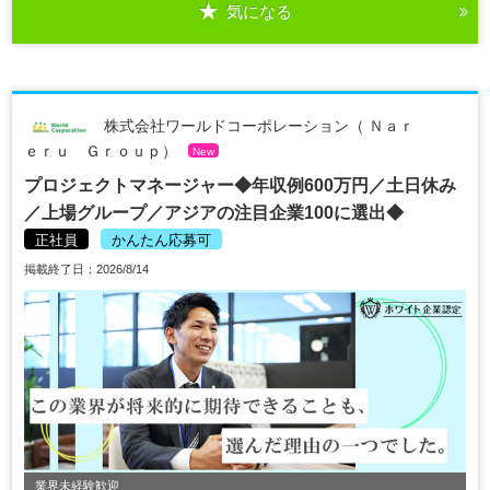
気になる
株式会社ワールドコーポレーション（ Ｎａｒ
ｅｒｕ Ｇｒｏｕｐ）
New
プロジェクトマネージャー◆年収例600万円／土日休み
／上場グループ／アジアの注目企業100に選出◆
正社員
かんたん応募可
掲載終了日：2026/8/14
業界未経験歓迎