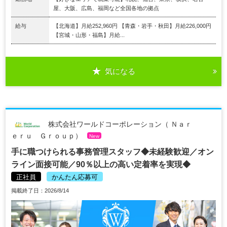
屋、大阪、広島、福岡など全国各地の拠点
給与
【北海道】月給252,960円 【青森・岩手・秋田】月給226,000円
【宮城・山形・福島】月給...
気になる
株式会社ワールドコーポレーション（ Ｎａｒ
ｅｒｕ Ｇｒｏｕｐ）
New
手に職つけられる事務管理スタッフ◆未経験歓迎／オン
ライン面接可能／90％以上の高い定着率を実現◆
正社員
かんたん応募可
掲載終了日：2026/8/14