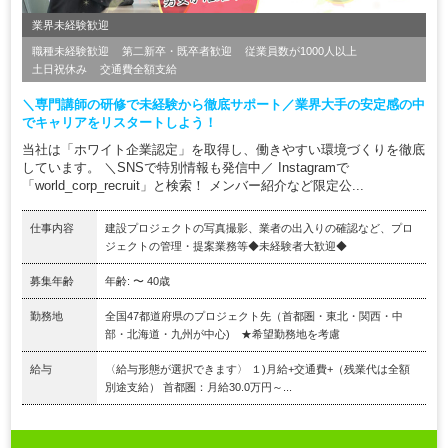
業界未経験歓迎
職種未経験歓迎
第二新卒・既卒者歓迎
従業員数が1000人以上
土日祝休み
交通費全額支給
＼専門講師の研修で未経験から徹底サポート／業界大手の安定感の中
でキャリアをリスタートしよう！
当社は「ホワイト企業認定」を取得し、働きやすい環境づくりを徹底
しています。 ＼SNSで特別情報も発信中／ Instagramで
「world_corp_recruit」と検索！ メンバー紹介など限定公...
仕事内容
建設プロジェクトの写真撮影、業者の出入りの確認など、プロ
ジェクトの管理・提案業務等◆未経験者大歓迎◆
募集年齢
年齢: 〜 40歳
勤務地
全国47都道府県のプロジェクト先（首都圏・東北・関西・中
部・北海道・九州が中心) ★希望勤務地を考慮
給与
〈給与形態が選択できます〉 １)月給+交通費+（残業代は全額
別途支給） 首都圏：月給30.0万円～...