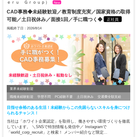
ｅｒｕ Ｇｒｏｕｐ）
New
CAD事務◆未経験歓迎／教育制度充実／国家資格の取得
可能／土日祝休み／面接1回／手に職つく◆
正社員
掲載終了日：2026/8/14
業界未経験歓迎
職種未経験歓迎
学歴不問
PC経験不要
土日祝休み
交通費全額支給
目指せ余裕のある生活！未経験からこの先困らないスキルを身につけ
られるチャンス！
当社は「ホワイト企業認定」を取得し、働きやすい環境づくりを徹底
しています。 ＼SNSで特別情報も発信中／ Instagramで
「world_corp_recruit」と検索！ メンバー紹介など限定...