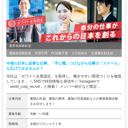
業界未経験歓迎
職種未経験歓迎
学歴不問
PC経験不要
土日祝休み
交通費全額支給
今後の日本に必要な仕事。「手に職」つけながら仕事の「スケール」
も広げてみませんか？
当社は「ホワイト企業認定」を取得し、働きやすい環境づくりを徹底
しています。 ＼SNSで特別情報も発信中／ Instagramで
「world_corp_recruit」と検索！ メンバー紹介など限定...
仕事内容
書類の作成、書類の整理、建物の写真撮影などの事務業務全般
をお任せします！
募集年齢
年齢: 〜 40歳
勤務地
全国のプロジェクト先