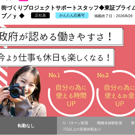
街づくりプロジェクトサポートスタッフ◆東証プライ
プ／ｙ ◆
正社員
かんたん応募可
掲載終了日：2026/8/28
U・Iターン歓迎
職種未経験歓迎
業
転勤なし
7日以上の長期休暇あり