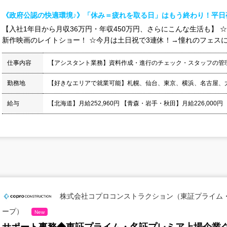
《政府公認の快適環境♪》「休み＝疲れを取る日」はもう終わり！平日
【入社1年目から月収36万円・年収450万円、さらにこんな生活も】 
新作映画のレイトショー！ ☆今月は土日祝で3連休！→憧れのフェスに連
仕事内容
【アシスタント業務】資料作成・進行のチェック・スタッフの管
勤務地
【好きなエリアで就業可能】札幌、仙台、東京、横浜、名古屋、
給与
【北海道】月給252,960円 【青森・岩手・秋田】月給226,000円
株式会社コプロコンストラクション（東証プライム
ープ）
New