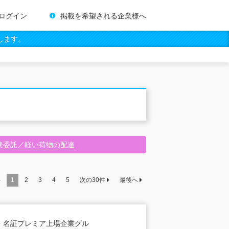
ログイン
掲載を希望される企業様へ
します。
務委託／軽い荷物の配達
件
1
2
3
4
5
次の
30
件
最後へ
・名証プレミア上場企業グル