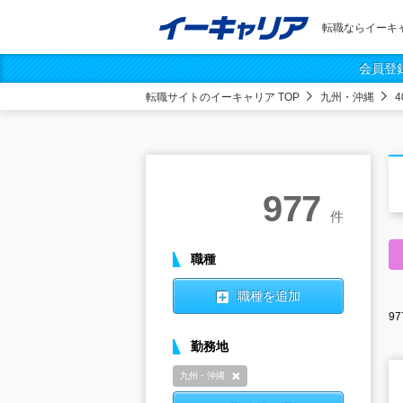
転職ならイーキ
会員登
転職サイトのイーキャリア TOP
九州・沖縄
977
件
職種
職種を追加
97
勤務地
九州・沖縄
削除