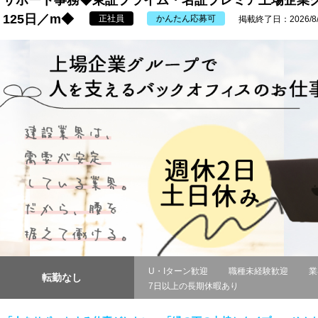
サポート事務◆東証プライム・名証プレミア上場企業
125日／m◆
正社員
かんたん応募可
掲載終了日：2026/8/
U・Iターン歓迎
職種未経験歓迎
業
転勤なし
7日以上の長期休暇あり