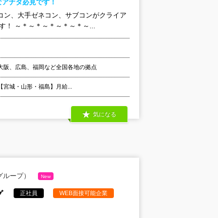
なアナタ必見です！
コン、大手ゼネコン、サブコンがクライア
！ ～＊～＊～＊～＊～＊～...
大阪、広島、福岡など全国各地の拠点
 【宮城・山形・福島】月給...
気になる
グループ）
New
グ
正社員
WEB面接可能企業