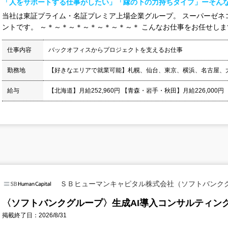
「人をサポートする仕事がしたい」「縁の下の力持ちタイプ」ーそん
当社は東証プライム・名証プレミア上場企業グループ。 スーパーゼネ
ントです。 ～＊～＊～＊～＊～＊～＊～＊ こんなお仕事をお任せします
仕事内容
バックオフィスからプロジェクトを支えるお仕事
勤務地
【好きなエリアで就業可能】札幌、仙台、東京、横浜、名古屋、
給与
【北海道】月給252,960円 【青森・岩手・秋田】月給226,000円
ＳＢヒューマンキャピタル株式会社（ソフトバンク
〈ソフトバンクグループ〉生成AI導入コンサルティン
掲載終了日：2026/8/31