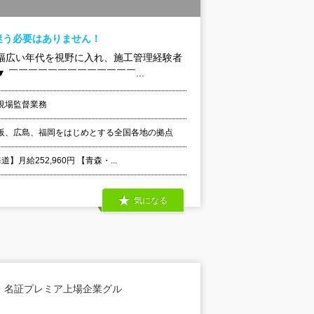
迷う必要はありません！
幅広い年代を視野に入れ、施工管理経験者
￣￣￣￣￣￣￣￣￣￣￣￣￣...
現場監督業務
阪、広島、福岡をはじめとする全国各地の拠点
給252,960円 【青森・...
気になる
・名証プレミア上場企業グル