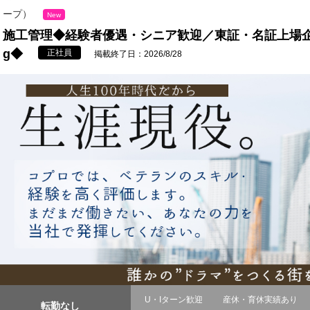
ープ）
New
施工管理◆経験者優遇・シニア歓迎／東証・名証上場企
g◆
正社員
掲載終了日：2026/8/28
U・Iターン歓迎
産休・育休実績あり
転勤なし