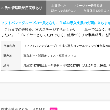
土日祝休み
マネージャー経験歓迎
20代の管理職登用実績あり
駅から徒歩5分以内
年間休日120日以上
ソフトバンクグループの一員となり、生成AI導入支援の先頭に立ちま
「これまでの経験を、次のステージで活かしたい」 「単一ではなく、
したい」 「プレイヤーとしてだけでなく、組織づくりや事業成長にも関わ
仕事内容
〈ソフトバンクグループ〉生成AI導入コンサルティング◆年収550
勤務地
東京本社・関西オフィス・福岡オフィス
給与
月給37.8万円以上 ＜年収例＞ 年収552万円（入社2年目、26歳、リ
株式会社ＧＲＯＷ ＨＯＭＥ
New