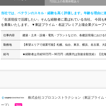
7日以上の長期休暇あり
当社では、ベテランのスキル・経験を高く評価します。年齢を理由に
「生涯現役で活躍したい」そんな経験者に選ばれている当社。 今回も
を募集いたします。 ▼東証プライム・名証プレミア上場企業グループ▼ 
仕事内容
建築・土木・設備・電気・プラントなどの、各建設現場における
勤務地
【希望エリアで就業可能】札幌、仙台、東京、横浜、名古屋、大
給与
★経験者は月給50万円～90万円（残業代は別途全額支給） 【北海道】月
株式会社コプロコンストラクション（東証プライム
ープ）
New