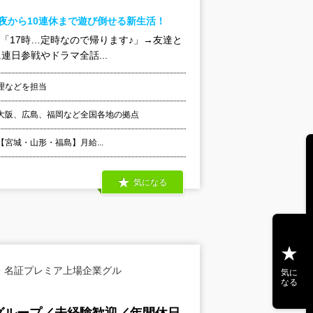
夜から10連休まで遊び倒せる新生活！
☆「17時…定時なので帰ります♪」→友達と
日参戦やドラマ全話...
理などを担当
大阪、広島、福岡など全国各地の拠点
 【宮城・山形・福島】月給...
気になる
・名証プレミア上場企業グル
気に
なる