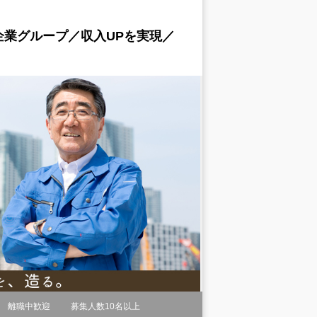
業グループ／収入UPを実現／
離職中歓迎
募集人数10名以上