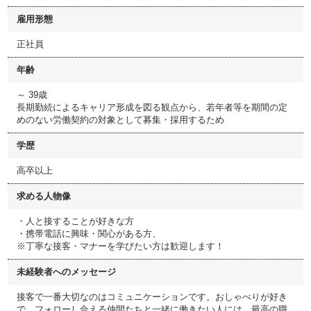
雇用形態
正社員
年齢
～ 39歳
長期勤続によるキャリア形成を図る観点から、若年者等を期間の定
めのない労働契約の対象として募集・採用するため
学歴
高卒以上
求める人物像
・人と接することが好きな方
・携帯電話に興味・関心がある方、
※丁寧な接客・マナーを学びたい方は歓迎します！
未経験者へのメッセージ
接客で一番大切なのはコミュニケーションです。おしゃべりが好き
で、フォローし合える仲間たちと一緒に働きたい人には、最高の職