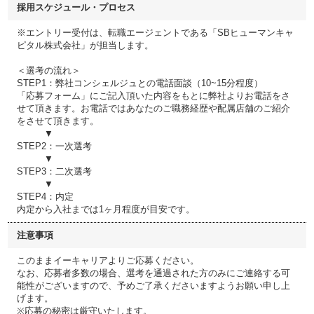
採用スケジュール・プロセス
※エントリー受付は、転職エージェントである「SBヒューマンキャ
ピタル株式会社」が担当します。
＜選考の流れ＞
STEP1：弊社コンシェルジュとの電話面談（10~15分程度）
「応募フォーム」にご記入頂いた内容をもとに弊社よりお電話をさ
せて頂きます。お電話ではあなたのご職務経歴や配属店舗のご紹介
をさせて頂きます。
▼
STEP2：一次選考
▼
STEP3：二次選考
▼
STEP4：内定
内定から入社までは1ヶ月程度が目安です。
注意事項
このままイーキャリアよりご応募ください。
なお、応募者多数の場合、選考を通過された方のみにご連絡する可
能性がございますので、予めご了承くださいますようお願い申し上
げます。
※応募の秘密は厳守いたします。