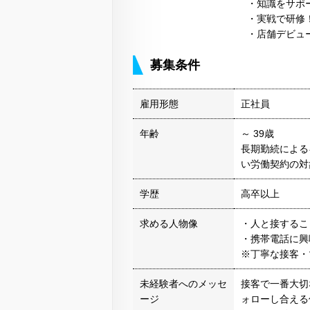
・知識をサポ
・実戦で研修
・店舗デビュ
募集条件
雇用形態
正社員
年齢
～ 39歳
長期勤続による
い労働契約の対
学歴
高卒以上
求める人物像
・人と接するこ
・携帯電話に興
※丁寧な接客・
未経験者へのメッセ
接客で一番大切
ージ
ォローし合える