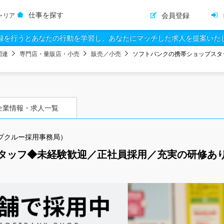
仕事を探す
会員登録
ャリア
録を行うとあなたの行動を学習し、あなたにマッチした求人を提案いた
関連
専門店・量販店・小売
販売／小売
ソフトバンクの携帯ショップスタ
企業情報・求人一覧
プクルー採用事務局）
タッフ◆未経験歓迎／正社員採用／充実の研修あり