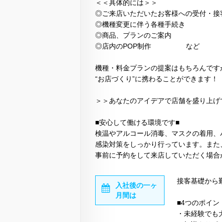
＜＜具体的には＞＞
◎ご来店いただいたお客様への受付・接
◎機種変更に伴う各種手続き
◎商品、プランのご案内
◎店内のPOP制作 など
機種・料金プランの提案はもちろんです
“お店づくり”に携わることができます！
＞＞あなたのアイデアで店舗を盛り上げ
■安心して働ける環境です■
検温やアルコール消毒、マスクの着用、
感染対策をしっかり行っています。また
事前に予約をして来店していただく場合
接客基礎から
入社後の一ヶ
月間は
■4つのポイン
・未経験でも