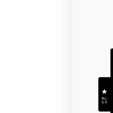
気に
なる