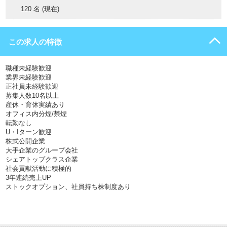
120 名 (現在)
この求人の特徴
職種未経験歓迎
業界未経験歓迎
正社員未経験歓迎
募集人数10名以上
産休・育休実績あり
オフィス内分煙/禁煙
転勤なし
U・Iターン歓迎
株式公開企業
大手企業のグループ会社
シェアトップクラス企業
社会貢献活動に積極的
3年連続売上UP
ストックオプション、社員持ち株制度あり