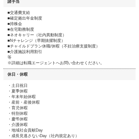
諸手当
■交通費支給
■確定拠出年金制度
■持株会
■在宅勤務制度
■ネオキャリー（社内異動制度）
■Nチャレンジ（早期抜擢制度）
■チャイルドプラン休職/休暇（不妊治療支援制度）
■介護施設利用割引
等
※詳細は転職エージェントへお問い合わせください。
休日・休暇
・土日祝日
・夏季休暇
・年末年始休暇
・産前・産後休暇
・育児休暇
・特別休暇
・慶弔休暇
・介護休暇
・地域社会貢献Day
・成長見逃さないDay（社内規定あり）