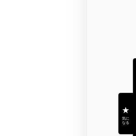
気に
なる