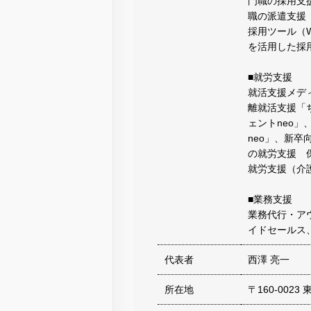
門職の採用支
職の派遣支援
採用ツール（W
を活用した採
■就労支援
就活支援メディ
離就活支援「
ェントneo
neo」、新卒
の就労支援 
就労支援（介
■業務支援
業務代行・ア
イドセールス
代表者
西澤 亮一
所在地
〒160-002