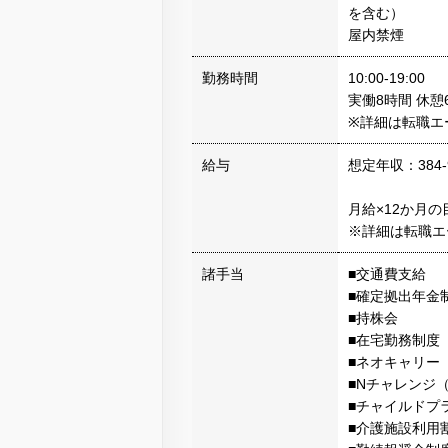
を含む）
屋内禁煙
勤務時間
10:00-19:00
実働8時間 休
※詳細は転職エ
給与
想定年収：384-
月給×12か月
※詳細は転職エ
諸手当
■交通費支給
■確定拠出年金
■持株会
■在宅勤務制度
■ネオキャリー
■Nチャレンジ
■チャイルドプ
■介護施設利用