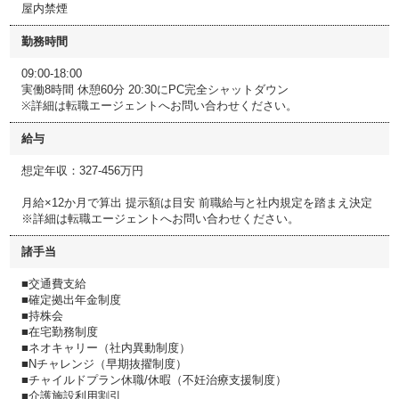
屋内禁煙
勤務時間
09:00-18:00
実働8時間 休憩60分 20:30にPC完全シャットダウン
※詳細は転職エージェントへお問い合わせください。
給与
想定年収：327-456万円
月給×12か月で算出 提示額は目安 前職給与と社内規定を踏まえ決定
※詳細は転職エージェントへお問い合わせください。
諸手当
■交通費支給
■確定拠出年金制度
■持株会
■在宅勤務制度
■ネオキャリー（社内異動制度）
■Nチャレンジ（早期抜擢制度）
■チャイルドプラン休職/休暇（不妊治療支援制度）
■介護施設利用割引