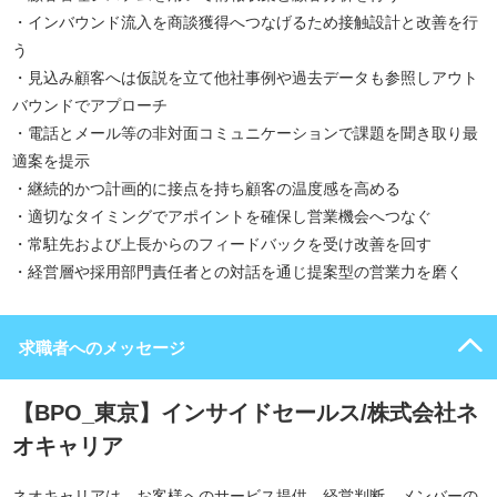
・インバウンド流入を商談獲得へつなげるため接触設計と改善を行
う
・見込み顧客へは仮説を立て他社事例や過去データも参照しアウト
バウンドでアプローチ
・電話とメール等の非対面コミュニケーションで課題を聞き取り最
適案を提示
・継続的かつ計画的に接点を持ち顧客の温度感を高める
・適切なタイミングでアポイントを確保し営業機会へつなぐ
・常駐先および上長からのフィードバックを受け改善を回す
・経営層や採用部門責任者との対話を通じ提案型の営業力を磨く
求職者へのメッセージ
【BPO_東京】インサイドセールス/株式会社ネ
オキャリア
ネオキャリアは、お客様へのサービス提供、経営判断、メンバーの