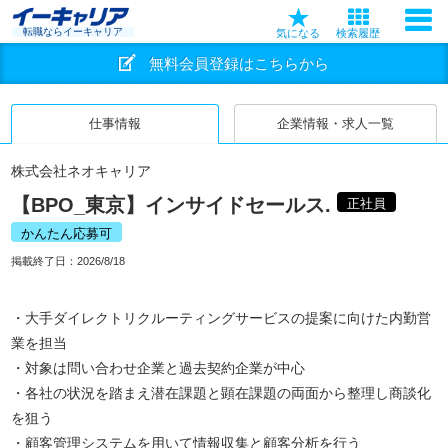
転職ならイーキャリア
気になる
検索履歴
無料会員登録はこちらから
仕事情報
企業情報・求人一覧
株式会社ネオキャリア
【BPO_東京】インサイドセールス.
正社員
かんたん応募可
掲載終了日：
2026/8/18
・大手ダイレクトリクルーティングサービスの提案に向けた内勤営
業を担当
・対象は問い合わせ企業と過去契約企業が中心
・各社の状況を踏まえ潜在課題と顕在課題の両面から整理し商談化
を狙う
・顧客管理システムを用いて情報収集と顧客分析を行う