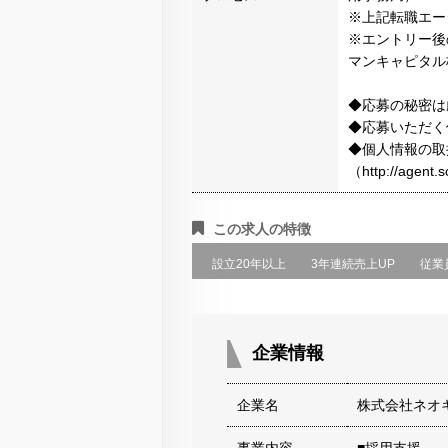
※上記転職エー
※エントリー後
マンキャピタル
◆応募の秘密は
◆応募いただく
◆個人情報の取
（http://agen
この求人の特徴
設立20年以上
3年連続売上UP
従業
企業情報
企業名
株式会社ネオ
事業内容
■採用支援