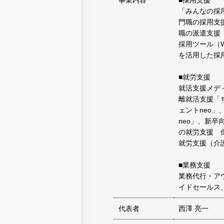
「みんなの採
門職の採用支
職の派遣支援
採用ツール（W
を活用した採
■就労支援
就活支援メディ
離就活支援「
ェントneo
neo」、新卒
の就労支援 
就労支援（介
■業務支援
業務代行・ア
イドセールス
代表者
西澤 亮一