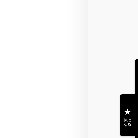
気に
なる