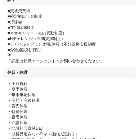
■交通費支給
■確定拠出年金制度
■持株会
■在宅勤務制度
■ネオキャリー（社内異動制度）
■Nチャレンジ（早期抜擢制度）
■チャイルドプラン休職/休暇（不妊治療支援制度）
■介護施設利用割引
等
※詳細は転職エージェントへお問い合わせください。
休日・休暇
・土日祝日
・夏季休暇
・年末年始休暇
・産前・産後休暇
・育児休暇
・特別休暇
・慶弔休暇
・介護休暇
・地域社会貢献Day
・成長見逃さないDay（社内規定あり）