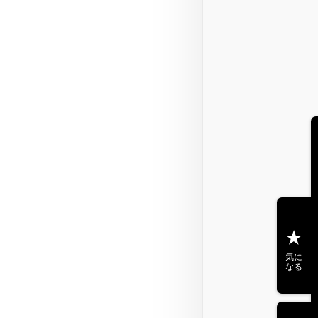
気に
なる