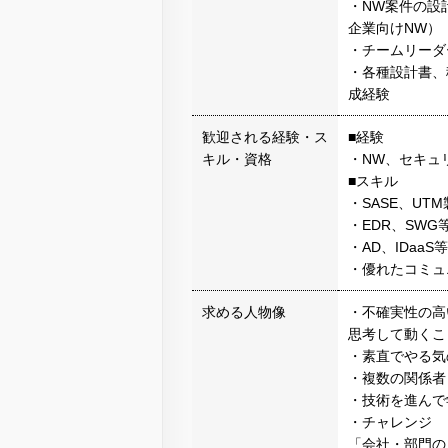
・NW案件の設
企業向けNW）
・チームリーダ
・各種設計書、
成経験
歓迎される経験・ス
■経験
キル・資格
・NW、セキュ
■スキル
・SASE、UT
・EDR、SW
・AD、IDaa
・優れたコミュ
求める人物像
・不確実性の高
思考して動くこ
・素直でやる気
・複数の関係者
・技術を進んで
・チャレンジ
「会社・部門の