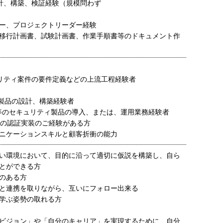
計、構築、検証経験（規模問わず
ー、プロジェクトリーダー経験
移行計画書、試験計画書、作業手順書等のドキュメント作
リティ案件の要件定義などの上流工程経験者
M製品の設計、構築経験者
G等のセキュリティ製品の導入、または、運用業務経験者
S等の認証実装のご経験がある方
ニケーションスキルと顧客折衝の能力
い環境において、目的に沿って適切に仮説を構築し、自ら
とができる方
のある方
と連携を取りながら、互いにフォロー出来る
学ぶ姿勢の取れる方
ビジョン」や「自分のキャリア」を実現するために、自分