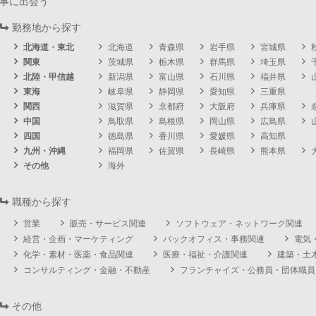
事に出会う
勤務地から探す
北海道・東北
北海道
青森県
岩手県
宮城県
関東
茨城県
栃木県
群馬県
埼玉県
北陸・甲信越
新潟県
富山県
石川県
福井県
東海
岐阜県
静岡県
愛知県
三重県
関西
滋賀県
京都府
大阪府
兵庫県
中国
鳥取県
島根県
岡山県
広島県
四国
徳島県
香川県
愛媛県
高知県
九州・沖縄
福岡県
佐賀県
長崎県
熊本県
その他
海外
職種から探す
営業
販売・サービス関連
ソフトウェア・ネットワーク関連
経営・企画・マーケティング
バックオフィス・事務関連
電気
化学・素材・医薬・食品関連
医療・福祉・介護関連
建築・土
コンサルティング・金融・不動産
フランチャイズ・公務員・団体職員
その他