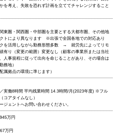
かを考え、失敗を恐れず計画を立ててチャレンジすること
関東圏・関西圏・中部圏を主要とする大都市圏、その他地
ェクトにより異なります ※出張で全国各地での対応あり
クを活用しながら勤務形態多数 → 就労先によってリモ
績有り（変更の範囲）変更なし（顧客の事業所または当社
、人事規程に従って出向を命じることがあり、その場合は
勤務地）
配属拠点の環境に準じます）
実働8時間 平均残業時間 14.3時間/月(2023年度) ※フル
（コアタイムなし）
ージェントへお問い合わせください。
945万円
67万円