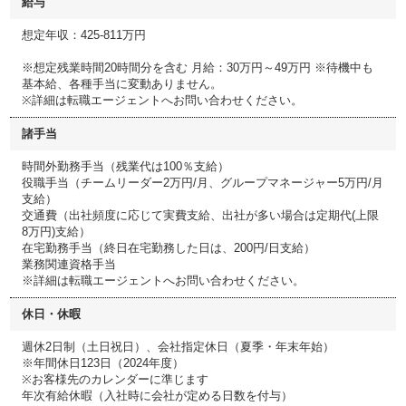
給与
想定年収：425-811万円
※想定残業時間20時間分を含む 月給：30万円～49万円 ※待機中も
基本給、各種手当に変動ありません。
※詳細は転職エージェントへお問い合わせください。
諸手当
時間外勤務手当（残業代は100％支給）
役職手当（チームリーダー2万円/月、グループマネージャー5万円/月
支給）
交通費（出社頻度に応じて実費支給、出社が多い場合は定期代(上限
8万円)支給）
在宅勤務手当（終日在宅勤務した日は、200円/日支給）
業務関連資格手当
※詳細は転職エージェントへお問い合わせください。
休日・休暇
週休2日制（土日祝日）、会社指定休日（夏季・年末年始）
※年間休日123日（2024年度）
※お客様先のカレンダーに準じます
年次有給休暇（入社時に会社が定める日数を付与）