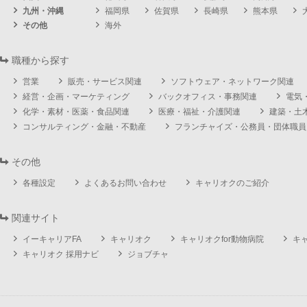
九州・沖縄
福岡県
佐賀県
長崎県
熊本県
その他
海外
職種から探す
営業
販売・サービス関連
ソフトウェア・ネットワーク関連
経営・企画・マーケティング
バックオフィス・事務関連
電気
化学・素材・医薬・食品関連
医療・福祉・介護関連
建築・土
コンサルティング・金融・不動産
フランチャイズ・公務員・団体職員
その他
各種設定
よくあるお問い合わせ
キャリオクのご紹介
関連サイト
イーキャリアFA
キャリオク
キャリオクfor動物病院
キ
キャリオク 採用ナビ
ジョブチャ