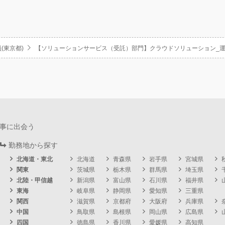
(東京都)
【ソリューションサービス（受託）部門】クラウドソリューション_運
事に出会う
勤務地から探す
北海道・東北
北海道
青森県
岩手県
宮城県
関東
茨城県
栃木県
群馬県
埼玉県
北陸・甲信越
新潟県
富山県
石川県
福井県
東海
岐阜県
静岡県
愛知県
三重県
関西
滋賀県
京都府
大阪府
兵庫県
中国
鳥取県
島根県
岡山県
広島県
四国
徳島県
香川県
愛媛県
高知県