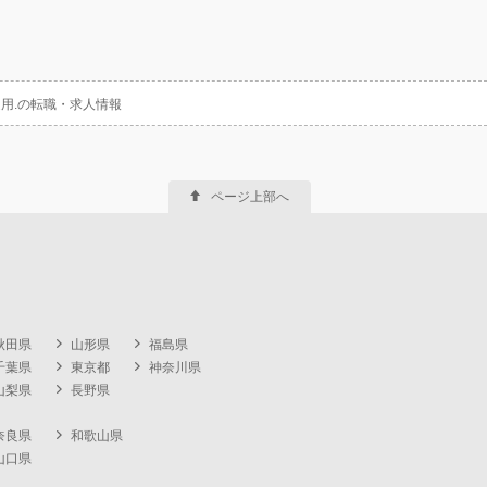
用.の転職・求人情報
ページ上部へ
秋田県
山形県
福島県
千葉県
東京都
神奈川県
山梨県
長野県
奈良県
和歌山県
山口県