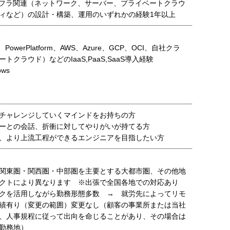
ンフラ関連（ネットワーク、サーバー、プライベートクラウ
ィなど）の設計・構築、運用のいずれかの経験1年以上
65、PowerPlatform、AWS、Azure、GCP、OCI、自社クラ
トクラウド）などのIaaS,PaaS,SaaS導入経験
ows
チャレンジしていくマインドをお持ちの方
ーとの会話、折衝に対してやりがいが持てる方
、より上流工程ができるエンジニアを目指したい方
関東圏・関西圏・中部圏を主要とする大都市圏、その他地
ェクトにより異なります ※出張で全国各地での対応あり
クを活用しながら勤務形態多数 → 就労先によってリモ
績有り（変更の範囲）変更なし（顧客の事業所または当社
、人事規程に従って出向を命じることがあり、その場合は
勤務地）