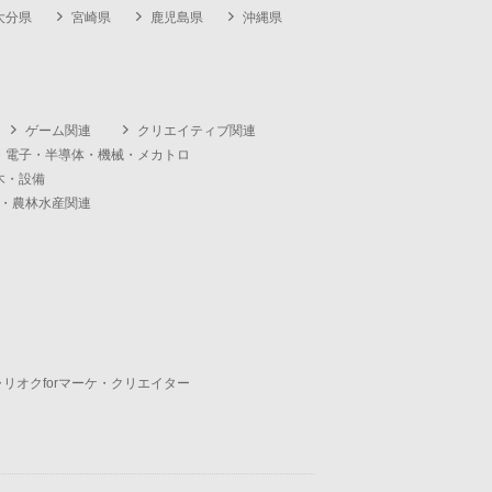
大分県
宮崎県
鹿児島県
沖縄県
ゲーム関連
クリエイティブ関連
・電子・半導体・機械・メカトロ
木・設備
・農林水産関連
ャリオクforマーケ・クリエイター