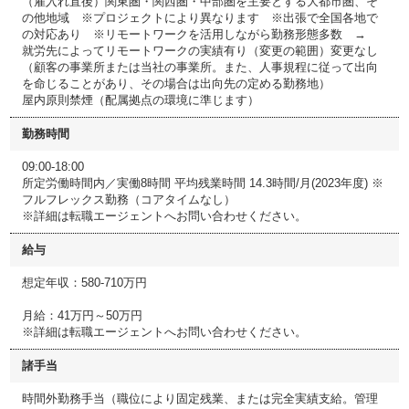
（雇入れ直後）関東圏・関西圏・中部圏を主要とする大都市圏、そ
の他地域 ※プロジェクトにより異なります ※出張で全国各地で
の対応あり ※リモートワークを活用しながら勤務形態多数 →
就労先によってリモートワークの実績有り（変更の範囲）変更なし
（顧客の事業所または当社の事業所。また、人事規程に従って出向
を命じることがあり、その場合は出向先の定める勤務地）
屋内原則禁煙（配属拠点の環境に準じます）
勤務時間
09:00-18:00
所定労働時間内／実働8時間 平均残業時間 14.3時間/月(2023年度) ※
フルフレックス勤務（コアタイムなし）
※詳細は転職エージェントへお問い合わせください。
給与
想定年収：580-710万円
月給：41万円～50万円
※詳細は転職エージェントへお問い合わせください。
諸手当
時間外勤務手当（職位により固定残業、または完全実績支給。管理