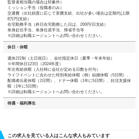
監督者相当職の場合は対象外）
ミッション手当（役職者のみ）
交通費（出社頻度に応じて実費支給、出社が多い場合は定期代(上限
8万円)支給）
在宅勤務手当（終日在宅勤務した日は、200円/日支給）
単身赴任手当、単身住居手当、帰省手当等
※詳細は転職エージェントへお問い合わせください。
休日・休暇
週休2日制（土日祝日）、会社指定休日（夏季・年末年始）
※年間休日123日（2024年度）
年次有給休暇（入社時に会社が定める日数を付与）
ライフイベントに合わせた特別有給休暇（例）結婚休暇（5日間）、
配偶者出産休暇（2日間）、ドナー休暇（1年に5日間）、妊活支援休
暇（1年に5日間）
※詳細は転職エージェントへお問い合わせください。
待遇・福利厚生
この求人を見ている人はこんな求人もみています