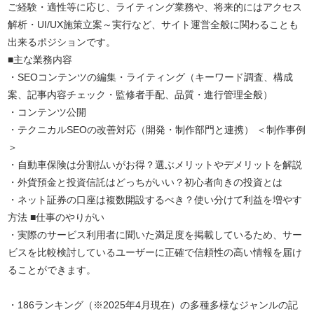
ご経験・適性等に応じ、ライティング業務や、将来的にはアクセス
解析・UI/UX施策立案～実行など、サイト運営全般に関わることも
出来るポジションです。
■主な業務内容
・SEOコンテンツの編集・ライティング（キーワード調査、構成
案、記事内容チェック・監修者手配、品質・進行管理全般）
・コンテンツ公開
・テクニカルSEOの改善対応（開発・制作部門と連携） ＜制作事例
＞
・自動車保険は分割払いがお得？選ぶメリットやデメリットを解説
・外貨預金と投資信託はどっちがいい？初心者向きの投資とは
・ネット証券の口座は複数開設するべき？使い分けて利益を増やす
方法 ■仕事のやりがい
・実際のサービス利用者に聞いた満足度を掲載しているため、サー
ビスを比較検討しているユーザーに正確で信頼性の高い情報を届け
ることができます。
・186ランキング（※2025年4月現在）の多種多様なジャンルの記