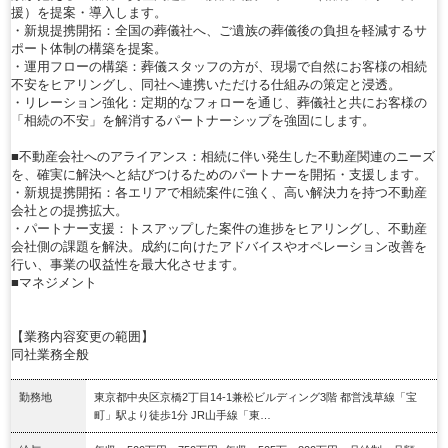
援）を提案・導入します。
・新規提携開拓：全国の葬儀社へ、ご遺族の葬儀後の負担を軽減するサ
ポート体制の構築を提案。
・運用フローの構築：葬儀スタッフの方が、現場で自然にお客様の相続
不安をヒアリングし、同社へ連携いただける仕組みの策定と浸透。
・リレーション強化：定期的なフォローを通じ、葬儀社と共にお客様の
「相続の不安」を解消するパートナーシップを強固にします。
■不動産会社へのアライアンス：相続に伴い発生した不動産関連のニーズ
を、確実に解決へと結びつけるためのパートナーを開拓・支援します。
・新規提携開拓：各エリアで相続案件に強く、高い解決力を持つ不動産
会社との提携拡大。
・パートナー支援：トスアップした案件の進捗をヒアリングし、不動産
会社側の課題を解決。成約に向けたアドバイスやオペレーション改善を
行い、事業の収益性を最大化させます。
■マネジメント
【業務内容変更の範囲】
同社業務全般
勤務地
東京都中央区京橋2丁目14‐1兼松ビルディング3階 都営浅草線「宝
町」駅より徒歩1分 JR山手線「東…