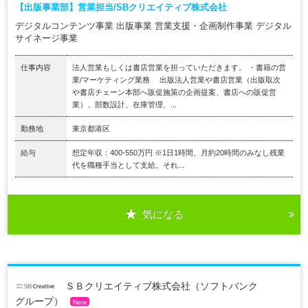
【出版事業部】営業担当/SBクリエイティブ株式会社
デジタルコンテンツ事業 出版事業 営業支援・企画制作事業 デジタル
サイネージ事業
仕事内容
法人営業もしくは書店営業を担っていただきます。 ・書籍の営
業/マーケティング業務 出版法人営業や書店営業（出版取次
や書店チェーン本部へ販促施策の企画提案、書店への販促営
業）、部数設計、在庫管理、...
勤務地
東京都港区
給与
想定年収：400-550万円 ※1日1時間、月約20時間のみなし残業
代を職種手当として支給。それ...
気になる
ＳＢクリエイティブ株式会社（ソフトバンク
グループ）
New