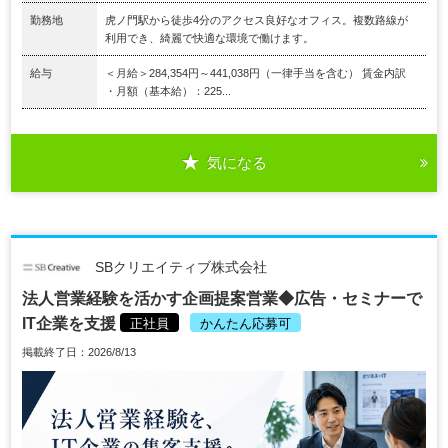
勤務地
虎ノ門駅から徒歩4分のアクセス良好なオフィス。複数路線が
利用でき、綺麗で快適な環境で働けます。
給与
＜月給＞284,354円～441,038円（一律手当を含む） 賃金内訳
・月額（基本給）：225...
気になる
SBクリエイティブ株式会社
法人営業経験を活かす企画提案営業◆広告・セミナーで
IT企業を支援
正社員
かんたん応募可
掲載終了日：2026/8/13