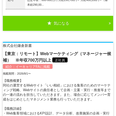
本給290,00...
気になる
株式会社鎌倉新書
【東京：リモート】Webマーケティング（マネージャー候
補） ※年収700万円以上
正社員
紹介：
イーキャリアFA
に掲載
掲載期間：2026/8/1〜
【職務概要】
同社の運営するWebサイト「いい相続」における集客のためのマーケテ
ィング戦略、Webサイトの責任者として企画・立案・実行・推進等まで
の一連の流れを担当していただきます。また、場合に応じてメンバー育
成をはじめとしたマネジメント業務も行っていただきます。
【職務詳細】
・Web集客領域におけるKPI設計、データ分析、改善施策の企画・実行