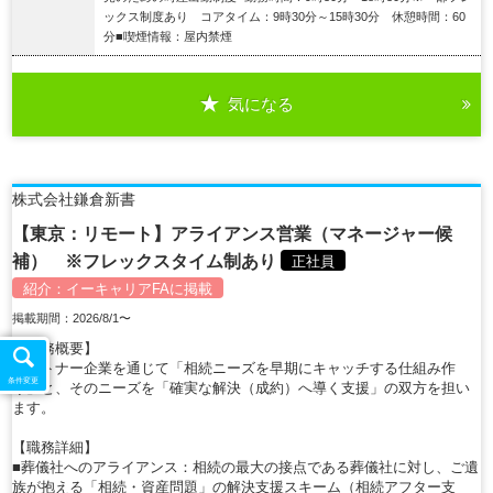
ックス制度あり コアタイム：9時30分～15時30分 休憩時間：60
分■喫煙情報：屋内禁煙
気になる
詳細を見る
株式会社鎌倉新書
【東京：リモート】アライアンス営業（マネージャー候
補） ※フレックスタイム制あり
正社員
紹介：
イーキャリアFA
に掲載
掲載期間：2026/8/1〜
【職務概要】
パートナー企業を通じて「相続ニーズを早期にキャッチする仕組み作
条件変更
り」と、そのニーズを「確実な解決（成約）へ導く支援」の双方を担い
ます。
【職務詳細】
■葬儀社へのアライアンス：相続の最大の接点である葬儀社に対し、ご遺
族が抱える「相続・資産問題」の解決支援スキーム（相続アフター支