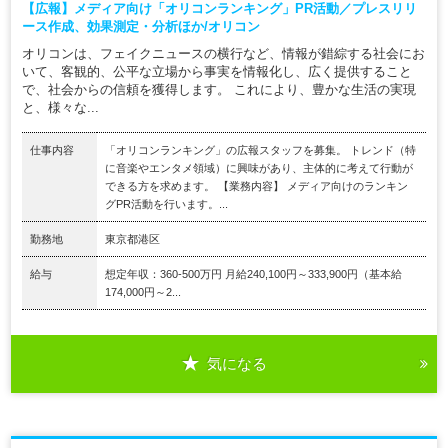
【広報】メディア向け「オリコンランキング」PR活動／プレスリリ
ース作成、効果測定・分析ほか/オリコン
オリコンは、フェイクニュースの横行など、情報が錯綜する社会にお
いて、客観的、公平な立場から事実を情報化し、広く提供すること
で、社会からの信頼を獲得します。 これにより、豊かな生活の実現
と、様々な...
仕事内容
「オリコンランキング」の広報スタッフを募集。 トレンド（特
に音楽やエンタメ領域）に興味があり、主体的に考えて行動が
できる方を求めます。 【業務内容】 メディア向けのランキン
グPR活動を行います。...
勤務地
東京都港区
給与
想定年収：360-500万円 月給240,100円～333,900円（基本給
174,000円～2...
気になる