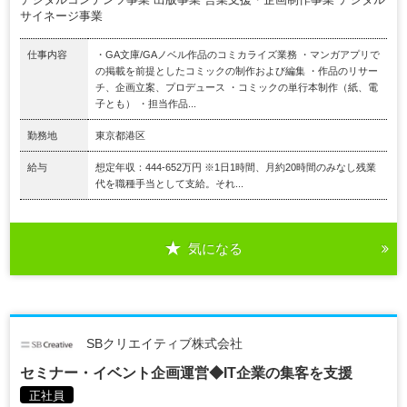
サイネージ事業
仕事内容
・GA文庫/GAノベル作品のコミカライズ業務 ・マンガアプリで
の掲載を前提としたコミックの制作および編集 ・作品のリサー
チ、企画立案、プロデュース ・コミックの単行本制作（紙、電
子とも） ・担当作品...
勤務地
東京都港区
給与
想定年収：444-652万円 ※1日1時間、月約20時間のみなし残業
代を職種手当として支給。それ...
気になる
SBクリエイティブ株式会社
セミナー・イベント企画運営◆IT企業の集客を支援
正社員