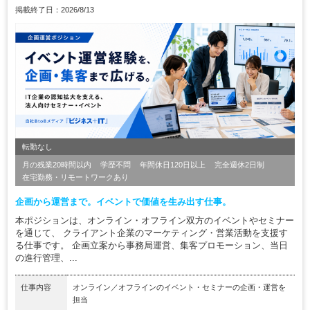
掲載終了日：2026/8/13
転勤なし
月の残業20時間以内
学歴不問
年間休日120日以上
完全週休2日制
在宅勤務・リモートワークあり
企画から運営まで。イベントで価値を生み出す仕事。
本ポジションは、オンライン・オフライン双方のイベントやセミナー
を通じて、 クライアント企業のマーケティング・営業活動を支援す
る仕事です。 企画立案から事務局運営、集客プロモーション、当日
の進行管理、...
仕事内容
オンライン／オフラインのイベント・セミナーの企画・運営を
担当