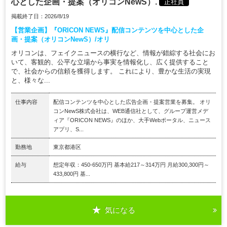
心とした企画・提案（オリコンNewS）.
正社員
掲載終了日：2026/8/19
【営業企画】『ORICON NEWS』配信コンテンツを中心とした企
画・提案（オリコンNewS）/オリ
オリコンは、フェイクニュースの横行など、情報が錯綜する社会にお
いて、客観的、公平な立場から事実を情報化し、広く提供すること
で、社会からの信頼を獲得します。 これにより、豊かな生活の実現
と、様々な...
仕事内容
配信コンテンツを中心とした広告企画・提案営業を募集。 オリ
コンNewS株式会社は、WEB通信社として、グループ運営メデ
ィア『ORICON NEWS』のほか、大手Webポータル、ニュース
アプリ、S...
勤務地
東京都港区
給与
想定年収：450-650万円 基本給217～314万円 月給300,300円～
433,800円 基...
気になる