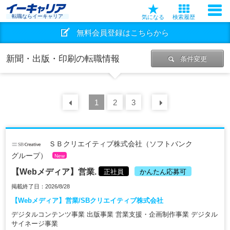
転職ならイーキャリア
気になる
検索履歴
無料会員登録はこちらから
新聞・出版・印刷の転職情報
条件変更
前の
1
30
2
件
3
次の
30
件
ＳＢクリエイティブ株式会社（ソフトバンク
グループ）
New
【Webメディア】営業.
正社員
かんたん応募可
掲載終了日：2026/8/28
【Webメディア】営業/SBクリエイティブ株式会社
デジタルコンテンツ事業 出版事業 営業支援・企画制作事業 デジタル
サイネージ事業