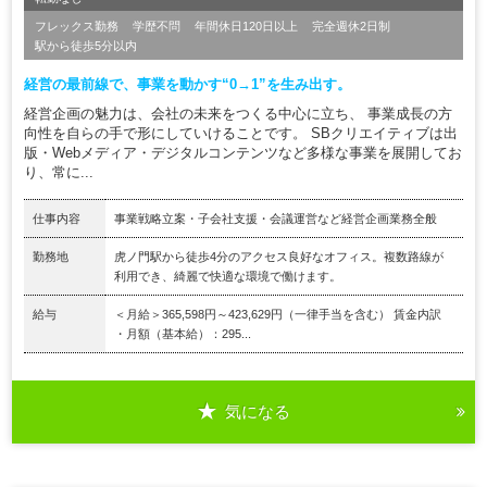
フレックス勤務
学歴不問
年間休日120日以上
完全週休2日制
駅から徒歩5分以内
経営の最前線で、事業を動かす“0→1”を生み出す。
経営企画の魅力は、会社の未来をつくる中心に立ち、 事業成長の方
向性を自らの手で形にしていけることです。 SBクリエイティブは出
版・Webメディア・デジタルコンテンツなど多様な事業を展開してお
り、常に...
仕事内容
事業戦略立案・子会社支援・会議運営など経営企画業務全般
勤務地
虎ノ門駅から徒歩4分のアクセス良好なオフィス。複数路線が
利用でき、綺麗で快適な環境で働けます。
給与
＜月給＞365,598円～423,629円（一律手当を含む） 賃金内訳
・月額（基本給）：295...
気になる