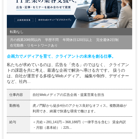
転勤なし
月の残業20時間以内
学歴不問
年間休日120日以上
完全週休2日制
在宅勤務・リモートワークあり
企画力でメディアを育て、クライアントの未来を創る仕事。
私たちが求めているのは、広告を「売る」のではなく、 クライアン
トの課題を共に考え、最適な企画で解決へ導ける方です。 扱うの
は、自社が運営する多様なWebメディア。 編集や制作、デザイナー
など、社内...
仕事内容
自社Webメディアの広告企画・提案営業を担当
勤務地
虎ノ門駅から徒歩4分のアクセス良好なオフィス。複数路線が
利用でき、綺麗で快適な環境で働けます。
給与
＜月給＞281,141円～368,188円（一律手当を含む） 賃金内訳
・月額（基本給）：225...