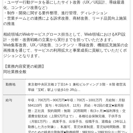
・ユーザー行動データを基にしたサイト改善（UX／UI設計、導線最適
化、コンテンツ改善など）
・制作・開発に関する要件整理、進行管理、ディレクション
・営業チームとの連携による訴求改善、商材改善、リード品質向上施策
の推進
相続領域のWebサービスグロース担当として、Web領域におけるKPI設
計・分析・改善戦略の立案から実行までを担っていただきます。
Web集客改善、UX／UI改善、コンテンツ・導線改善、機能拡充施策の企
画推進を通じて、サービスの利用拡大と事業成長に貢献していただくポ
ジションとなります。
【業務内容変更の範囲】
同社業務全般
勤務地
東京都中央区京橋２丁目14‐１ 兼松ビルディング３階・８階 都営浅
草線「宝町」駅より徒歩1分 JR山…
給与
年収：700万円～900万円■年収：700万～1001万円 月給制：月額
584110円 賞与：年2回(6月、12月) 昇給：年2回の査定■雇用形
態：正社員 契約期間：無期 試用期間：有(3ヶ月)■福利厚生：交
通費全額支給（上限5万円まで）、各種社会保険完備、子供手当
（月額1万円）、残業手当、出張手当、役職手当、退職金（3年以上
勤務した方が対象）、私服可、育児休業制度、育児短時間勤務、育
児のための時差出勤制度■勤務時間：9時30分～18時30分※一部フレ