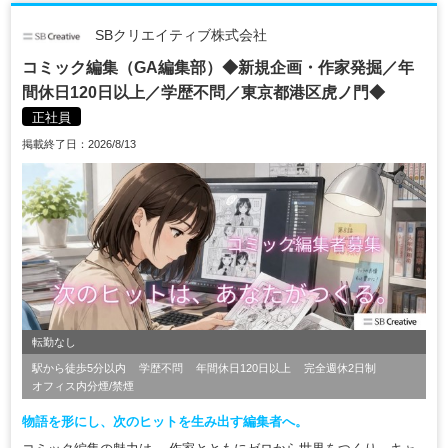
SBクリエイティブ株式会社
コミック編集（GA編集部）◆新規企画・作家発掘／年
間休日120日以上／学歴不問／東京都港区虎ノ門◆
正社員
掲載終了日：2026/8/13
転勤なし
駅から徒歩5分以内
学歴不問
年間休日120日以上
完全週休2日制
オフィス内分煙/禁煙
物語を形にし、次のヒットを生み出す編集者へ。