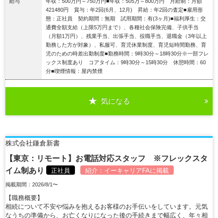
給与
年収：500万円～750万円■年収：505万～800万円 月給制：月額
421480円 賞与：年2回(6月、12月) 昇給：年2回の査定■雇用形
態：正社員 契約期間：無期 試用期間：有(3ヶ月)■福利厚生：交
通費全額支給（上限5万円まで）、各種社会保険完備、子供手当
（月額1万円）、残業手当、出張手当、役職手当、退職金（3年以上
勤務した方が対象）、私服可、育児休業制度、育児短時間勤務、育
児のための時差出勤制度■勤務時間：9時30分～18時30分※一部フレ
ックス制度あり コアタイム：9時30分～15時30分 休憩時間：60
分■喫煙情報：屋内禁煙
気になる
詳細を見る
株式会社鎌倉新書
【東京：リモート】お電話対応スタッフ ※フレックスタ
イム制あり
正社員
紹介：
イーキャリアFA
に掲載
掲載期間：2026/8/1〜
【職務概要】
相続について不安や悩みを抱えるお客様のお手伝いをしています。元気
なうちの準備から、お亡くなりになった後の手続きまで幅広く、年々相