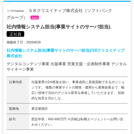
ＳＢクリエイティブ株式会社（ソフトバンク
グループ）
New
社内情報システム担当(事業サイトのサーバ担当).
正社員
掲載終了日：2026/8/28
社内情報システム担当(事業サイトのサーバ担当)/SBクリエイティブ
株式会社
デジタルコンテンツ事業 出版事業 営業支援・企画制作事業 デジタル
サイネージ事業
仕事内容
出版業界のDX推進を担い、事業成長に直接貢献できるポジショ
ンです。 複数の事業サイトの開発・運用から業務改善まで、幅
広い領域で当社のデジタル変革を推進していただきます。 技術
的な知見を活かしな...
勤務地
東京都港区
給与
想定年収：450-600万円 ※詳細は転職エージェントへお問い合
わせください。