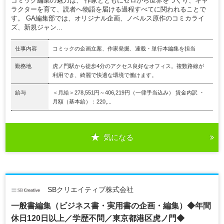
コミック編集の魅力は、 作家とともにゼロから世界をつくり、キャ
ラクターを育て、読者へ物語を届ける過程すべてに関われることで
す。 GA編集部では、オリジナル企画、ノベルス原作のコミカライ
ズ、新規ジャン...
仕事内容
コミックの企画立案、作家発掘、連載・単行本編集を担当
勤務地
虎ノ門駅から徒歩4分のアクセス良好なオフィス。複数路線が
利用でき、綺麗で快適な環境で働けます。
給与
＜月給＞278,551円～406,219円（一律手当込み） 賃金内訳 ・
月額（基本給）：220,...
気になる
SBクリエイティブ株式会社
一般書編集（ビジネス書・実用書の企画・編集）◆年間
休日120日以上／学歴不問／東京都港区虎ノ門◆