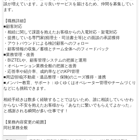
談が増えています。より良いサービスを届けるため、仲間を募集してい
ます。
【職務詳細】
■顧客対応
・相続に関して課題を抱えたお客様からの入電対応・架電対応
・提携している専門家(税理士・司法書士等)との面談の承諾獲得
・アウトバウンドによる検討顧客へのフォロー
・顧客情報の収集／蓄積とチーム全体へのフィードバック
■業務管理・改善
・BIZTELや、顧客管理システムの把握と運用
・オペレーション業務全般の把握と改善
・応答率や紹介率、成約率などのKPI管理
■周辺領域(不動産・遺品整理・保険)のニーズ獲得・連携
■メンバー教育、サポート：ゆくゆくはオペレーター管理やチームづくり
などにも挑戦できます。
相続手続きは数多く経験することではないため、誰に相談していいかわ
からない不安を抱えたお客様から「あなたに繋いでもらえてよかった」
と感謝される瞬間が多い仕事です！
【業務内容変更の範囲】
同社業務全般