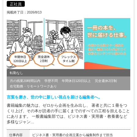
正社員
掲載終了日：2026/8/13
転勤なし
月の残業20時間以内
学歴不問
年間休日120日以上
完全週休2日制
在宅勤務・リモートワークあり
言葉を磨き、世の中に新しい視点を届ける編集者へ。
書籍編集の魅力は、ゼロから企画を生み出し、 著者と共に１冊をつ
くり上げ、その本が読者の手に届くまでのすべての工程を担えること
にあります。 一般書編集部では、ビジネス書・実用書・教養書など
多様なジャン...
仕事内容
ビジネス書・実用書の企画立案から編集制作まで担当