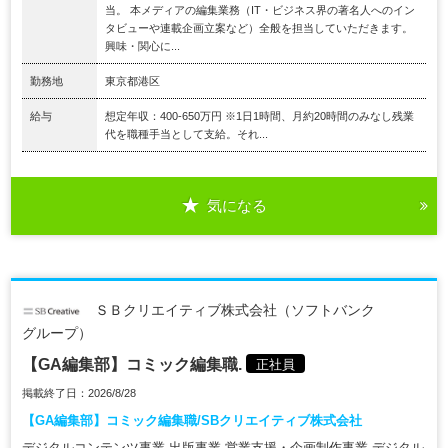
当。 本メディアの編集業務（IT・ビジネス界の著名人へのイン
タビューや連載企画立案など）全般を担当していただきます。
興味・関心に...
勤務地
東京都港区
給与
想定年収：400-650万円 ※1日1時間、月約20時間のみなし残業
代を職種手当として支給。それ...
気になる
ＳＢクリエイティブ株式会社（ソフトバンク
グループ）
【GA編集部】コミック編集職.
正社員
掲載終了日：2026/8/28
【GA編集部】コミック編集職/SBクリエイティブ株式会社
デジタルコンテンツ事業 出版事業 営業支援・企画制作事業 デジタル