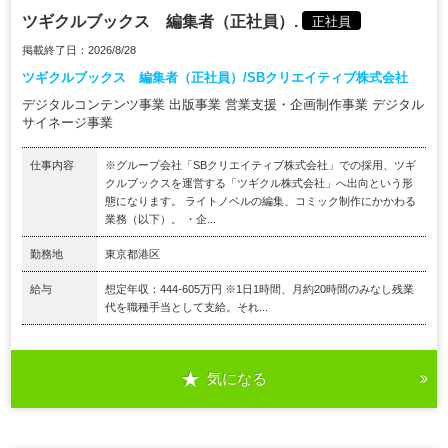
ツギクルブックス 編集者（正社員）.
正社員
掲載終了日：2026/8/28
ツギクルブックス 編集者（正社員）/SBクリエイティブ株式会社
デジタルコンテンツ事業 出版事業 営業支援・企画制作事業 デジタル
サイネージ事業
仕事内容
※グループ会社「SBクリエイティブ株式会社」での採用、ツギ
クルブックスを運営する「ツギクル株式会社」へ出向という形
態になります。 ライトノベルの編集、コミック制作にかかわる
業務（以下）。 ・企...
勤務地
東京都港区
給与
想定年収：444-605万円 ※1日1時間、月約20時間のみなし残業
代を職種手当として支給。それ...
気になる