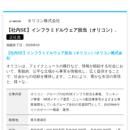
オリコン株式会社
【社内SE】インフラミドルウェア担当（オリコン）.
正社員
掲載終了日：2026/8/19
【社内SE】インフラミドルウェア担当（オリコン）/オリコン株式会
社
オリコンは、フェイクニュースの横行など、情報が錯綜する社会にお
いて、客観的、公平な立場から事実を情報化し、広く提供すること
で、社会からの信頼を獲得します。 これにより、豊かな生活の実現
と、様々な...
仕事内容
オリコン・グループの社内SEインフラ担当を募集。 ランキン
グ事業・WEBメディア運営・ニュース配信事業等さまざまな事
業展開をしているグループ全社の支援部門として、自社Webサ
イトのサーバー構築・運用...
勤務地
東京都港区
給与
想定年収：600-800万円 月給299,700円～ 月給400,200円～（基