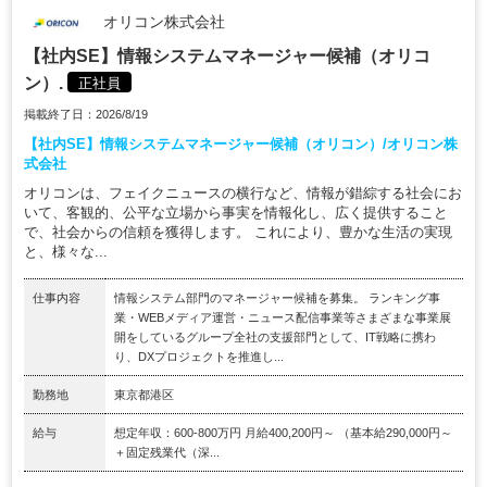
オリコン株式会社
【社内SE】情報システムマネージャー候補（オリコ
ン）.
正社員
掲載終了日：2026/8/19
【社内SE】情報システムマネージャー候補（オリコン）/オリコン株
式会社
オリコンは、フェイクニュースの横行など、情報が錯綜する社会にお
いて、客観的、公平な立場から事実を情報化し、広く提供すること
で、社会からの信頼を獲得します。 これにより、豊かな生活の実現
と、様々な...
仕事内容
情報システム部門のマネージャー候補を募集。 ランキング事
業・WEBメディア運営・ニュース配信事業等さまざまな事業展
開をしているグループ全社の支援部門として、IT戦略に携わ
り、DXプロジェクトを推進し...
勤務地
東京都港区
給与
想定年収：600-800万円 月給400,200円～ （基本給290,000円～
＋固定残業代（深...