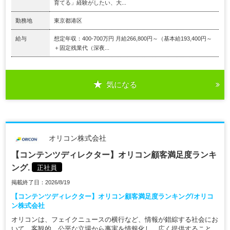
育てる」経験がしたい、大...
勤務地
東京都港区
給与
想定年収：400-700万円 月給266,800円～（基本給193,400円～
＋固定残業代（深夜...
気になる
オリコン株式会社
【コンテンツディレクター】オリコン顧客満足度ランキ
ング.
正社員
掲載終了日：2026/8/19
【コンテンツディレクター】オリコン顧客満足度ランキング/オリコ
ン株式会社
オリコンは、フェイクニュースの横行など、情報が錯綜する社会にお
いて、客観的、公平な立場から事実を情報化し、広く提供すること