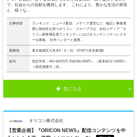
で、社会からの信頼を獲得します。 これにより、豊かな生活の実現
と、様々な...
仕事内容
ランキング、ニュース配信、メディア運営など、幅広い事業展
開と独自性を持つオリコン・グループでは、自社メディア『オ
リコン顧客満足度ランキング』におけるコンテンツディレクタ
ーを募集。 社外ベンダーと連携...
勤務地
東京都港区六本木6－8－10 STEP六本木東3階
給与
想定年収：450-600万円 月給300,300円～ （基本給217,600円～
＋固定残業代（深...
気になる
オリコン株式会社
【営業企画】『ORICON NEWS』配信コンテンツを中