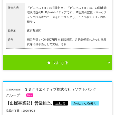
仕事内容
「ビジネス＋IT」の営業担当。 「ビジネス＋IT」は、13期連続
増収増益のBtoBのWebメディアです。 IT企業の宣伝・マーケテ
ィング担当者のニーズをヒアリングし、「ビジネス＋IT」の各
種サ...
勤務地
東京都港区
給与
想定年収：406-550万円 ※1日1時間、月約20時間のみなし残業
代を職種手当として支給。それ...
気になる
ＳＢクリエイティブ株式会社（ソフトバンク
グループ）
New
【出版事業部】営業担当.
正社員
かんたん応募可
掲載終了日：2026/8/28