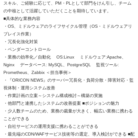
スキル、ご経験に応じて、PM・PLとして部門をけん引し、チーム
の中核として活躍していただくことを期待しています。
■具体的な業務内容
・OS、ミドルウェアのライフサイクル管理（OS・ミドルウェアリ
プレイス作業）
・冗長化強化対策
・ベンダーコントロール
・業務の効率化／自動化 OS:Linux ミドルウェア:Apache、
Nginx データベース: MySQL、PostgreSQL 監視ツール:
Prometheus、Zabbix ＜担当事例＞
・『ORICON NEWS』のサーバー冗長化・負荷分散・障害対応・監
視体制・運用システム改善
・作業計画の立案～システム構成検討～構築の実施
・他部門と連携したシステムの改善提案 ■ポジションの魅力
・少人数チームのため、業務の裁量が大きく、幅広い業務に携わる
ことができる
・自社サービスの運用支援に携わることができる
・最先端のCDN/WAFサービス技術等の選定、導入検討ができる ■配