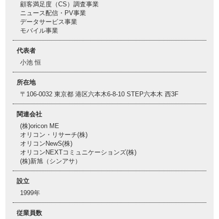
顧客満足度（CS）調査事業
ニュース配信・PV事業
データサービス事業
モバイル事業
代表者
小池 恒
所在地
〒106-0032 東京都 港区六本木6-8-10 STEP六本木 西3F
関連会社
(株)oricon ME
オリコン・リサーチ(株)
オリコンNewS(株)
オリコンNEXTコミュニケーションズ(株)
(株)新旭​（シンアサ）
設立
1999年
従業員数