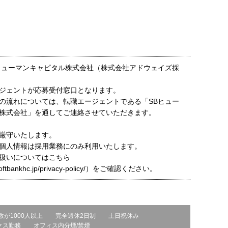
ヒューマンキャピタル株式会社（株式会社アドウェイズ採
ジェントが応募受付窓口となります。
の流れについては、転職エージェントである「SBヒュー
株式会社」を通してご連絡させていただきます。
厳守いたします。
個人情報は採用業務にのみ利用いたします。
扱いについてはこちら
t.softbankhc.jp/privacy-policy/）をご確認ください。
数が1000人以上
完全週休2日制
土日祝休み
クス勤務
オフィス内分煙/禁煙