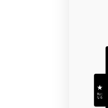
気に
なる