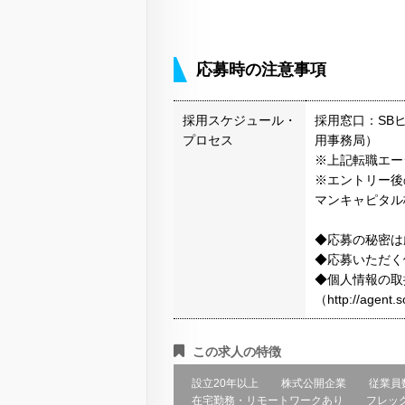
応募時の注意事項
採用スケジュール・
採用窓口：SB
プロセス
用事務局）
※上記転職エー
※エントリー後
マンキャピタル
◆応募の秘密は
◆応募いただく
◆個人情報の取
（http://agen
この求人の特徴
設立20年以上
株式公開企業
従業員
在宅勤務・リモートワークあり
フレッ