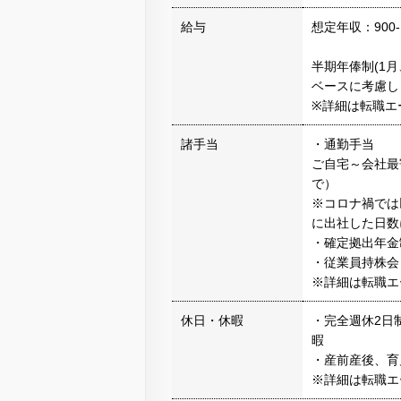
給与
想定年収：900-
半期年俸制(1
ベースに考慮し
※詳細は転職エ
諸手当
・通勤手当
ご自宅～会社最
で）
※コロナ禍では
に出社した日数
・確定拠出年金
・従業員持株会
※詳細は転職エ
休日・休暇
・完全週休2日
暇
・産前産後、育
※詳細は転職エ