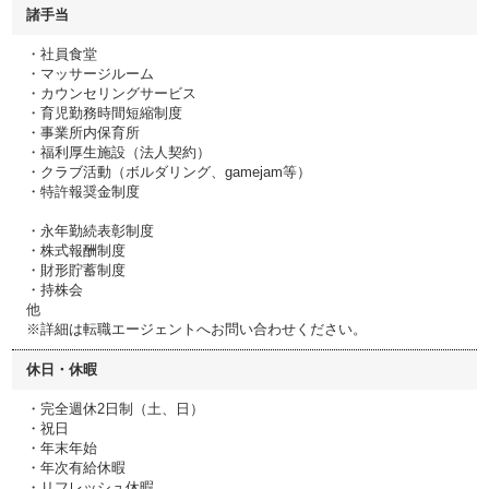
諸手当
・社員食堂
・マッサージルーム
・カウンセリングサービス
・育児勤務時間短縮制度
・事業所内保育所
・福利厚生施設（法人契約）
・クラブ活動（ボルダリング、gamejam等）
・特許報奨金制度
・永年勤続表彰制度
・株式報酬制度
・財形貯蓄制度
・持株会
他
※詳細は転職エージェントへお問い合わせください。
休日・休暇
・完全週休2日制（土、日）
・祝日
・年末年始
・年次有給休暇
・リフレッシュ休暇