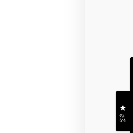
気に
なる