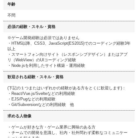
年齢
不問
必須の経験・スキル・資格
※ゲーム開発経験は必須ではありません
・HTM5以降、CSS3、JavaScript(ES2015)でのコーディング経験3年
以上
・スマートフォン向けサイト（レスポンシブデザイン）またはアプ
リ（WebView）のUIコーディング経験
・Node.jsを利用したサイト構築・運用経験
歓迎される経験・スキル・資格
(下記の１つまたはいずれかの経験がある方をとくに歓迎します)：
・React/Vue.js/Svelteなどの利用経験
・EJS/Pugなどの利用経験
・Git/Subversionなどの利用経験 他
求める人物像
・ゲームが好きな方・ゲーム業界に興味のある方
・チームでの開発を意識し、社内・社外問わず柔軟なコミュニケー