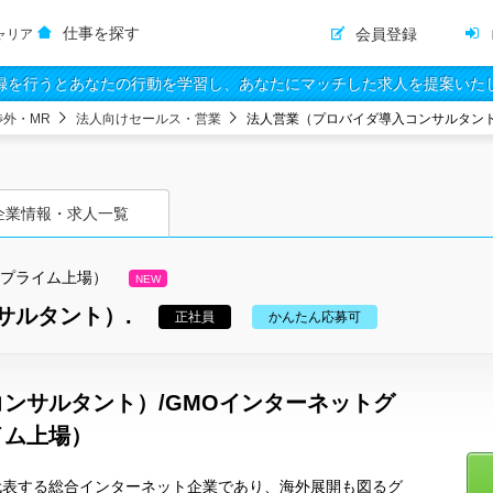
仕事を探す
会員登録
ャリア
録を行うとあなたの行動を学習し、あなたにマッチした求人を提案いた
渉外・MR
法人向けセールス・営業
法人営業（プロバイダ導入コンサルタント
企業情報・求人一覧
証プライム上場）
NEW
サルタント）.
正社員
かんたん応募可
ンサルタント）/GMOインターネットグ
イム上場）
代表する総合インターネット企業であり、海外展開も図るグ