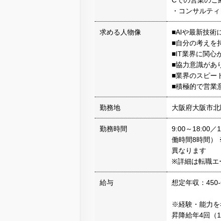
Cでの営業のご
・コンサルティ
求める人物像
■AIや最新技
■自分の考えを
■IT業界に関
■協力意識があ
■業界のスピー
■積極的で営業
勤務地
大阪府大阪市北
勤務時間
9:00～18:00
働時間8時間）
異なります
※詳細は転職エ
給与
想定年収：450-
※経験・能力を
昇降給年4回（1