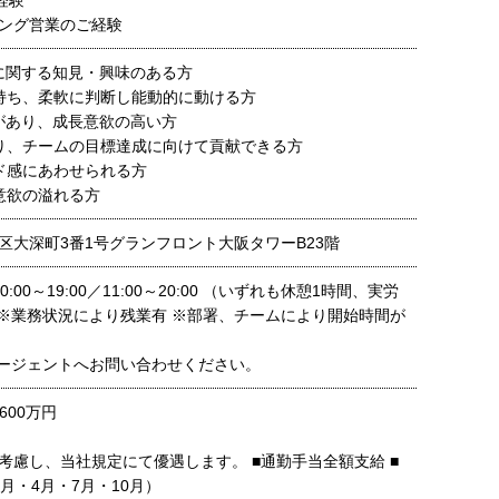
経験
ング営業のご経験
術に関する知見・興味のある方
持ち、柔軟に判断し能動的に動ける方
心があり、成長意欲の高い方
り、チームの目標達成に向けて貢献できる方
ド感にあわせられる方
意欲の溢れる方
区大深町3番1号グランフロント大阪タワーB23階
／10:00～19:00／11:00～20:00 （いずれも休憩1時間、実労
 ※業務状況により残業有 ※部署、チームにより開始時間が
ージェントへお問い合わせください。
600万円
考慮し、当社規定にて優遇します。 ■通勤手当全額支給 ■
月・4月・7月・10月）