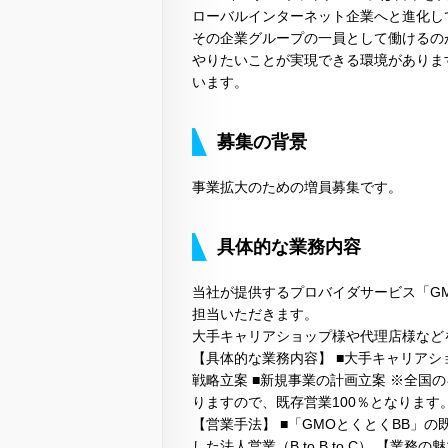
ローバルインターネット企業へと進化し
その企業グループの一員として働けるの
やりたいことが実現できる環境がありま
います。
募集の背景
事業拡大のための増員募集です。
具体的な業務内容
当社が提供するプロバイダサービス「G
担当いただきます。
大手キャリアショップ様や代理店様などを中心
【具体的な業務内容】 ■大手キャリアシ
戦略立案 ■新規事業の計画立案 ※全国
りますので、既存営業100％となります
【営業手法】 ■「GMOとくとくBB」
した法人営業（B to B to C） 【