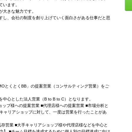
ています。
が大きな魅力です。
すし、会社の制度を創り上げていく面白さがある仕事だと思
MOとくとくBB」の提案営業（コンサルティング営業）をご
とした法人営業（B to B to C）となります。
ョップ様への提案営業 ■代理店様への提案営業 ■市場分析と
のキャリアショップに対して、一度は営業を行ったことがあ
。
の既存営業 ■大手キャリアショップ様や代理店様などを中心と
業務の魅力】 ■チーム目標を達成するために個人別の目標達成に向け