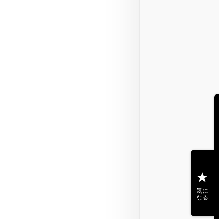
気に
なる