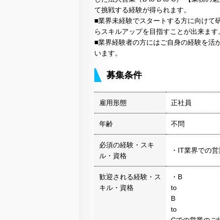
て挑戦する経験が得られます。
■業界未経験でスタートする方に向けて
らスキルアップを目指すことが出来ます
■業界経験者の方にはご自身の経験を活
います。
募集条件
雇用形態
正社員
年齢
不問
必須の経験・スキ
・IT業界での
ル・資格
歓迎される経験・ス
・B
キル・資格
to
B
to