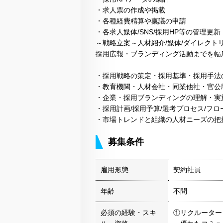
・求人票の作成や掲載
・各種経費精算や稟議の申請
・各求人媒体/SNS/採用HP等の管理更
～戦略立案～人材紹介/媒体/ダイレク
採用広報・ブランディング活動までを幅
・採用戦略の策定・採用基準・採用手法
・教育機関・人材会社・同業他社・官公
・企業・採用ブランディングの理解・実
・採用計画/採用予算/選考プロセス/フ
・市場トレンドと組織の人材ニーズの把
募集条件
雇用形態
契約社員
年齢
不問
必須の経験・スキ
①リクルーター