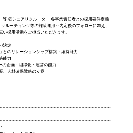
新 等 ②シニアリクルーター 各事業責任者との採用要件定義
トリクルーティング等の施策運用～内定後のフォローに加え、
広い採用活動をご担当いただきます。
の決定
庁とのリレーションシップ構築・維持能力
施能力
ローの企画・組織化・運営の能力
握、人材確保戦略の立案
：