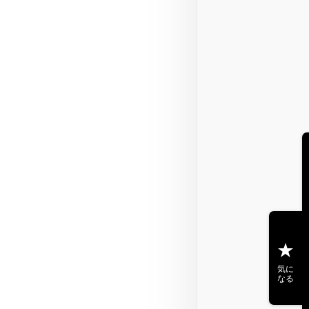
気に
なる