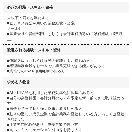
必須の経験・スキル・資格
※以下の両方を満たす方
■ビジネス英語を用いた業務経験（会議,
メール）
■事業会社の管理部門、もしくは会計事務所等のご勤務経験（3年以
上）
歓迎される経験・スキル・資格
■簿記２級（もしくは同等の知識）をお持ちの方
■経理業務全般をお一人で、業務完結できる能力がある方
■業務でのExcel使用経験がある方
求める人物像
■AI・RPA等を利用した業務効率化に興味のある方
■自分の業務範囲（会計分野のみ）を限定せず、前向きに取り組める
方
■責任を持って粘り強く物事に取り組める方
■動きの激しい成長企業で会計業務を経験している方、もしくは経験
されたい方
■IT業界に関心があり、成長意欲の高い方
■高いコミュニケーション能力をお持ちの方