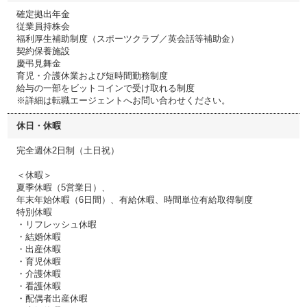
確定拠出年金
従業員持株会
福利厚生補助制度（スポーツクラブ／英会話等補助金）
契約保養施設
慶弔見舞金
育児・介護休業および短時間勤務制度
給与の一部をビットコインで受け取れる制度
※詳細は転職エージェントへお問い合わせください。
休日・休暇
完全週休2日制（土日祝）
＜休暇＞
夏季休暇（5営業日）、
年末年始休暇（6日間）、有給休暇、時間単位有給取得制度
特別休暇
・リフレッシュ休暇
・結婚休暇
・出産休暇
・育児休暇
・介護休暇
・看護休暇
・配偶者出産休暇