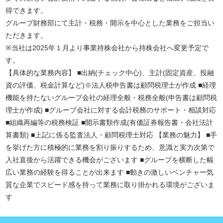
得できます。
グループ財務部にて主計・税務・開示を中心とした業務をご担当い
ただきます。
※当社は2025年１月より事業持株会社から持株会社へ変更予定で
す。
【具体的な業務内容】 ■出納(チェック中心)、主計(固定資産、投融
資の評価、税金計算など)※法人税申告書は顧問税理士が作成 ■経理
機能を持たないグループ会社の経理全般・税務全般(申告書は顧問税
理士が作成) ■グループ会社に対する会計税務のサポート・相談対応
■組織再編等の税務検証 ■開示書類作成(有価証券報告書・会社法計
算書類) ■上記に係る監査法人・顧問税理士対応 【業務の魅力】 ■手
を挙げた方に積極的に業務を割り振りするため、意識と実力次第で
入社直後から活躍できる機会がございます ■グループを横断した幅
広い業務の経験を得ることが出来ます ■動きの激しいベンチャー気
質な企業でスピード感を持って業務に取り掛かれる環境がございま
す