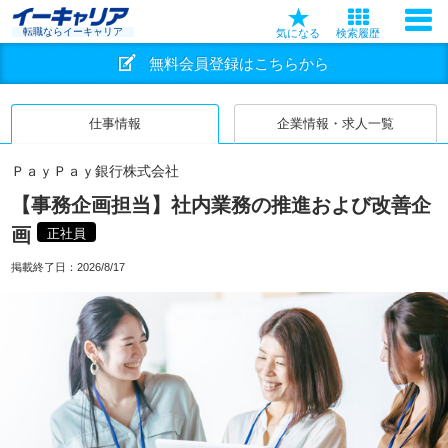
転職ならイーキャリア
気になる
検索履歴
無料会員登録はこちらから
仕事情報
企業情報・求人一覧
ＰａｙＰａｙ銀行株式会社
【事務企画担当】社内業務の推進および改善企
画
正社員
掲載終了日：
2026/8/17