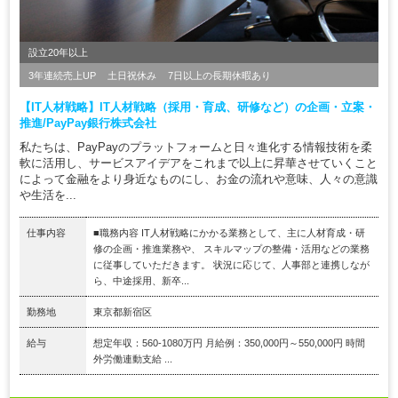
設立20年以上
3年連続売上UP
土日祝休み
7日以上の長期休暇あり
【IT人材戦略】IT人材戦略（採用・育成、研修など）の企画・立案・
推進/PayPay銀行株式会社
私たちは、PayPayのプラットフォームと日々進化する情報技術を柔
軟に活用し、サービスアイデアをこれまで以上に昇華させていくこと
によって金融をより身近なものにし、お金の流れや意味、人々の意識
や生活を...
仕事内容
■職務内容 IT人材戦略にかかる業務として、主に人材育成・研
修の企画・推進業務や、 スキルマップの整備・活用などの業務
に従事していただきます。 状況に応じて、人事部と連携しなが
ら、中途採用、新卒...
勤務地
東京都新宿区
給与
想定年収：560-1080万円 月給例：350,000円～550,000円 時間
外労働連動支給 ...