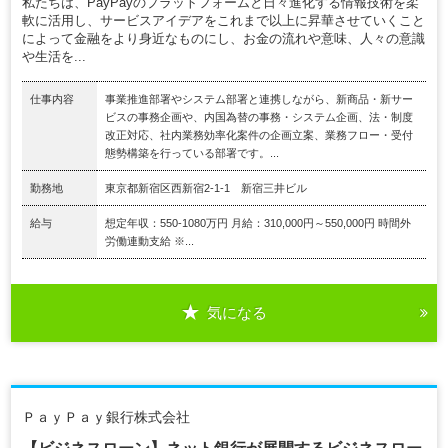
私たちは、PayPayのプラットフォームと日々進化する情報技術を柔
軟に活用し、サービスアイデアをこれまで以上に昇華させていくこと
によって金融をより身近なものにし、お金の流れや意味、人々の意識
や生活を...
仕事内容
事業推進部署やシステム部署と連携しながら、新商品・新サー
ビスの事務企画や、内国為替の事務・システム企画、法・制度
改正対応、社内業務効率化案件の企画立案、業務フロー・受付
態勢構築を行っている部署です。...
勤務地
東京都新宿区西新宿2‐1‐1 新宿三井ビル
給与
想定年収：550-1080万円 月給：310,000円～550,000円 時間外
労働連動支給 ※...
気になる
ＰａｙＰａｙ銀行株式会社