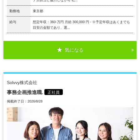
テム担当と協力しながら 社...
勤務地
東京都
給与
想定年収：360-万円 月給 300,000 円 - ※予定年収はあくまでも
目安の金額であり、選...
気になる
Solvvy株式会社
事務企画推進職.
正社員
掲載終了日：2026/8/28