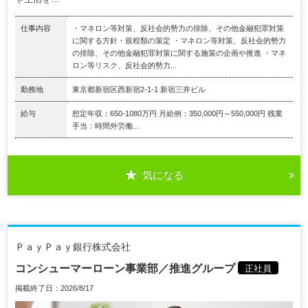
仕事内容
・マネロン等対策、反社会的勢力の排除、その他金融犯罪対策
に関する方針・規程類の策定 ・マネロン等対策、反社会的勢力
の排除、その他金融犯罪対策に関する施策の企画や推進 ・マネ
ロン等リスク、反社会的勢力...
勤務地
東京都新宿区西新宿2-1-1 新宿三井ビル
給与
想定年収：650-1080万円 月給例：350,000円～550,000円 残業
手当：時間外労働...
気になる
ＰａｙＰａｙ銀行株式会社
コンシューマーローン事業部／推進グループ
正社員
掲載終了日：2026/8/17