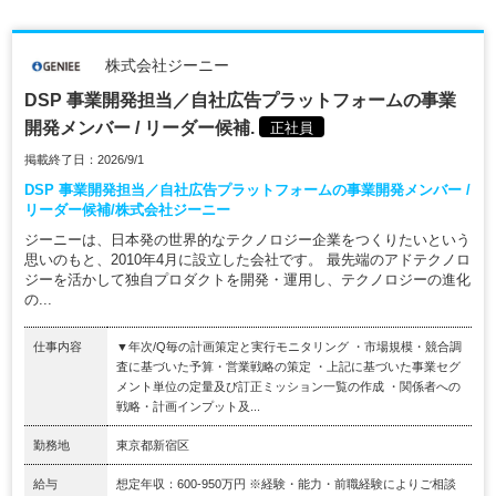
株式会社ジーニー
DSP 事業開発担当／自社広告プラットフォームの事業
開発メンバー / リーダー候補.
正社員
掲載終了日：2026/9/1
DSP 事業開発担当／自社広告プラットフォームの事業開発メンバー /
リーダー候補/株式会社ジーニー
ジーニーは、日本発の世界的なテクノロジー企業をつくりたいという
思いのもと、2010年4月に設立した会社です。 最先端のアドテクノロ
ジーを活かして独自プロダクトを開発・運用し、テクノロジーの進化
の...
仕事内容
▼年次/Q毎の計画策定と実行モニタリング ・市場規模・競合調
査に基づいた予算・営業戦略の策定 ・上記に基づいた事業セグ
メント単位の定量及び訂正ミッション一覧の作成 ・関係者への
戦略・計画インプット及...
勤務地
東京都新宿区
給与
想定年収：600-950万円 ※経験・能力・前職経験によりご相談