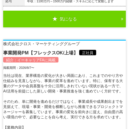
給与
年収：1100万円～1500万円経験・スキルに応じて変動します
気になる
詳細を見る
株式会社クロス・マーケティンググループ
事業開発PM【フレックスOK/上場】
正社員
紹介：
イーキャリアFA
に掲載
掲載期間：2026/8/7〜
当社は現在、業界構造の変化が大きい局面にあり、これまでのやり方や
仕組みを見直しながら、事業の変革を進めています。特に、保有する大
量のデータや会員基盤を十分に活用しきれていない現状がある一方で、
AI活用を前提にした新しい開発・事業推進を強く進めていく方針です。
そのため、単に開発を進めるだけではなく、事業成長や成果創出までを
見据えて、現場・事業・開発を横断しながら推進できるプロジェクトマ
ネージャーを募集しています。事業の変化を前向きに捉え、自由度の高
い環境の中で、必要なことを自ら考え、実行できる方を求めています。
【業務内容】