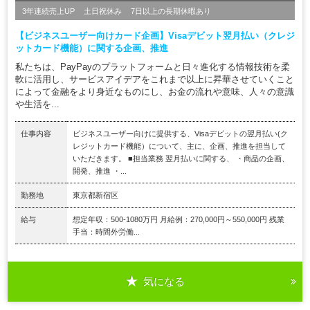
3年連続売上UP
土日祝休み
7日以上の長期休暇あり
【ビジネスユーザー向けカード企画】Visaデビット翌月払い（クレジ
ットカード機能）に関する企画、推進
私たちは、PayPayのプラットフォームと日々進化する情報技術を柔
軟に活用し、サービスアイデアをこれまで以上に昇華させていくこと
によって金融をより身近なものにし、お金の流れや意味、人々の意識
や生活を...
仕事内容
ビジネスユーザー向けに提供する、Visaデビットの翌月払い(ク
レジットカード機能）について、主に、企画、推進を担当して
いただきます。 ■担当業務 翌月払いに関する、 ・商品の企画、
開発、推進 ・...
勤務地
東京都新宿区
給与
想定年収：500-1080万円 月給例：270,000円～550,000円 残業
手当：時間外労働...
気になる