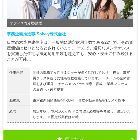
オフィス内分煙/禁煙
事務企画推進職/Solvvy株式会社
日本の木造戸建住宅は、一般的に法定耐用年数である22年で、その資
産価値はゼロとなるとされています。 一方で、適切なメンテナンス
を実施した住宅は法定耐用年数を超えても、安心・安全に住み続ける
ことが可能...
仕事内容
同様の職務で女性マネジャーが多く活躍しており、 役員、部室
長クラスを担う女性も複数在籍しています。 ・チームの全体管
理および運営 ・チームメンバーの指導・育成 ・業務プロセス
の最適化・改善提案 ...
勤務地
東京都新宿区西新宿4-33-4 住友不動産西新宿ビル4号館7F
給与
想定年収：700-1000万円 ※ご希望と経験等を考慮し、決定いた
します。 ※固定残業代は45時...
気になる