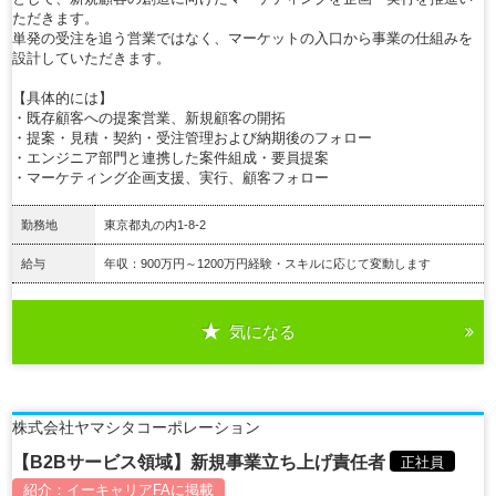
ただきます。
単発の受注を追う営業ではなく、マーケットの入口から事業の仕組みを
設計していただきます。
【具体的には】
・既存顧客への提案営業、新規顧客の開拓
・提案・見積・契約・受注管理および納期後のフォロー
・エンジニア部門と連携した案件組成・要員提案
・マーケティング企画支援、実行、顧客フォロー
勤務地
東京都丸の内1-8-2
給与
年収：900万円～1200万円経験・スキルに応じて変動します
気になる
詳細を見る
株式会社ヤマシタコーポレーション
【B2Bサービス領域】新規事業立ち上げ責任者
正社員
紹介：
イーキャリアFA
に掲載