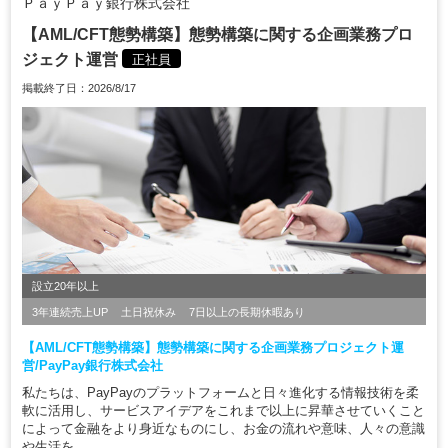
ＰａｙＰａｙ銀行株式会社
【AML/CFT態勢構築】態勢構築に関する企画業務プロ
ジェクト運営
正社員
掲載終了日：2026/8/17
設立20年以上
3年連続売上UP
土日祝休み
7日以上の長期休暇あり
【AML/CFT態勢構築】態勢構築に関する企画業務プロジェクト運
営/PayPay銀行株式会社
私たちは、PayPayのプラットフォームと日々進化する情報技術を柔
軟に活用し、サービスアイデアをこれまで以上に昇華させていくこと
によって金融をより身近なものにし、お金の流れや意味、人々の意識
や生活を...