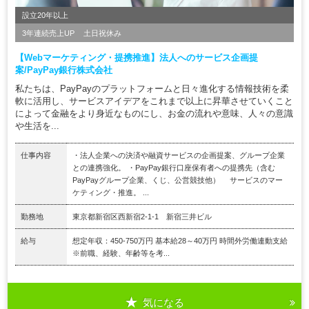
設立20年以上
3年連続売上UP
土日祝休み
【Webマーケティング・提携推進】法人へのサービス企画提
案/PayPay銀行株式会社
私たちは、PayPayのプラットフォームと日々進化する情報技術を柔
軟に活用し、サービスアイデアをこれまで以上に昇華させていくこと
によって金融をより身近なものにし、お金の流れや意味、人々の意識
や生活を...
仕事内容
・法人企業への決済や融資サービスの企画提案、グループ企業
との連携強化。 ・PayPay銀行口座保有者への提携先（含む
PayPayグループ企業、くじ、公営競技他） サービスのマー
ケティング・推進。 ...
勤務地
東京都新宿区西新宿2‐1‐1 新宿三井ビル
給与
想定年収：450-750万円 基本給28～40万円 時間外労働連動支給
※前職、経験、年齢等を考...
気になる