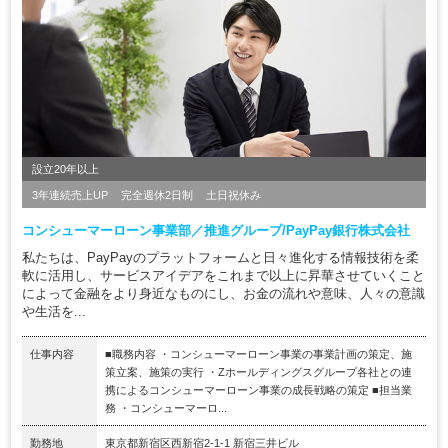
設立20年以上
3年連続売上UP
完全週休2日制
土日祝休み
コンシューマーローン事業部／推進グループ/PayPay銀行株式会社
私たちは、PayPayのプラットフォームと日々進化する情報技術を柔
軟に活用し、サービスアイデアをこれまで以上に昇華させていくこと
によって金融をより身近なものにし、お金の流れや意味、人々の意識
や生活を...
仕事内容
■職務内容 ・コンシューマーローン事業の事業計画の策定、施
策立案、施策の実行 ・Zホールディングスグループ各社との連
携によるコンシューマーローン事業の成長戦略の策定 ■担当業
務 ・コンシューマーロ...
勤務地
東京都新宿区西新宿2-1-1 新宿三井ビル