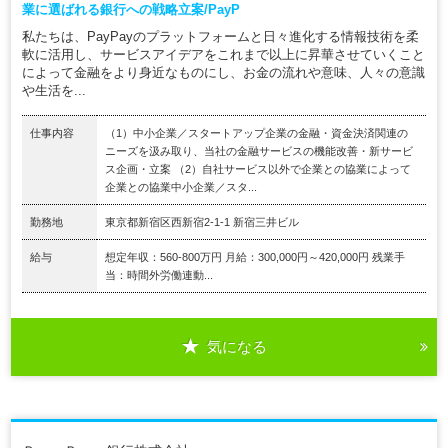
業に選ばれる銀行への戦略立案/PayP
私たちは、PayPayのプラットフォームと日々進化する情報技術を柔
軟に活用し、サービスアイデアをこれまで以上に昇華させていくこと
によって金融をより身近なものにし、お金の流れや意味、人々の意識
や生活を...
仕事内容
（1）中小企業／スタートアップ企業の金融・資金決済関連の
ニーズを汲み取り、当社の金融サービスの機能改善・新サービ
ス企画・立案 （2）自社サービス以外で企業との協業によって
企業との協業中小企業／スタ...
勤務地
東京都新宿区西新宿2-1-1 新宿三井ビル
給与
想定年収：560-800万円 月給：300,000円～420,000円 残業手
当：時間外労働連動...
気になる