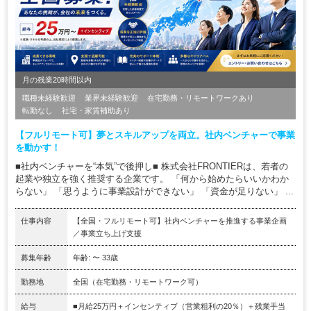
月の残業20時間以内
職種未経験歓迎
業界未経験歓迎
在宅勤務・リモートワークあり
転勤なし
社宅・家賃補助あり
【フルリモート可】夢とスキルアップを両立。社内ベンチャーで事業
を動かす！
■社内ベンチャーを“本気”で後押し■ 株式会社FRONTIERは、若者の
起業や独立を強く推奨する企業です。 「何から始めたらいいかわか
らない」 「思うように事業設計ができない」 「資金が足りない」 ...
仕事内容
【全国・フルリモート可】社内ベンチャーを推進する事業企画
／事業立ち上げ支援
募集年齢
年齢: 〜 33歳
勤務地
全国（在宅勤務・リモートワーク可）
給与
■月給25万円＋インセンティブ（営業粗利の20％）＋残業手当