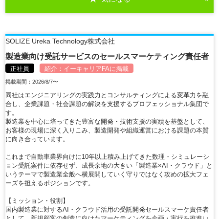
SOLIZE Ureka Technology株式会社
製造業向け受託サービスのセールスマーケティング責任者
正社員
紹介：
イーキャリアFA
に掲載
掲載期間：2026/8/7〜
同社はエンジニアリングの実践力とコンサルティングによる変革力を融
合し、企業課題・社会課題の解決を支援するプロフェッショナル集団で
す。
製造業を中心に培ってきた豊富な開発・技術支援の実績を基盤として、
お客様の現場に深く入りこみ、製造開発や組織運営における課題の本質
に向き合っています。
これまで自動車業界向けに10年以上積み上げてきた数理・シミュレーシ
ョン受託案件に依存せず、成長余地の大きい「製造業×AI・クラウド」と
いうテーマで製造業全般へ横展開していく守りではなく攻めの拡大フェ
ーズを担えるポジションです。
【ミッション・役割】
国内製造業に対するAI・クラウド活用の受託開発セールスマーケ責任者
として、新規顧客の創造に向けたマーケティングを企画・実行を推進い