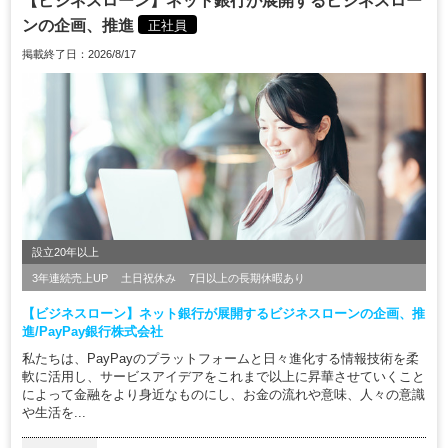
【ビジネスローン】ネット銀行が展開するビジネスロー
ンの企画、推進
正社員
掲載終了日：2026/8/17
設立20年以上
3年連続売上UP
土日祝休み
7日以上の長期休暇あり
【ビジネスローン】ネット銀行が展開するビジネスローンの企画、推
進/PayPay銀行株式会社
私たちは、PayPayのプラットフォームと日々進化する情報技術を柔
軟に活用し、サービスアイデアをこれまで以上に昇華させていくこと
によって金融をより身近なものにし、お金の流れや意味、人々の意識
や生活を...