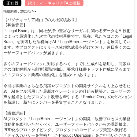
正社員
紹介：
イーキャリアFA
に掲載
掲載期間：2026/8/7〜
【パソナキャリア経由での入社実績あり】
【募集背景】
「Legal Brain」は、同社が持つ豊富なリーガルに関わるデータをAI技術
によって最適化した次世代の技術基盤です。現在、私たちはこの「Legal
Brain」を実装した法務向けAI「LegalBrainエージェント」を展開してい
ます。本プロダクトはリリース依頼急成長を続けており、連日多くのユ
ーザーフィードバックが届きます。
多くのフィードバックに対応するべく、すでに生成AIを活用し、商談ロ
グの自動解析から顧客課題の抽出、要求仕様書ドラフト作成に至るまで
の「プロダクト業務の自動化」を進めつつあります。
今回は事業のさらなる飛躍やプロダクトの開発サイクルを向上させるた
め、AIをフル活用した最新オペレーションの仕組み構築と、ユーザーの
声を起点としたプロダクト改善を牽引する「ProductOps」のポジション
を新設し、新たにメンバーを募集することとなりました。
【職務詳細】
AIプロダクト「LegalBrain エージェント」の開発・改善プロセスの業務
自動化を牽引いただくべく、ユーザーフィードバックからの課題抽出、
PRD化やプロトタイピング、プロダクトのロードマップ策定へ繋げる
「ディスカバリーを主軸としたProduct Operation」をご担当いただきま