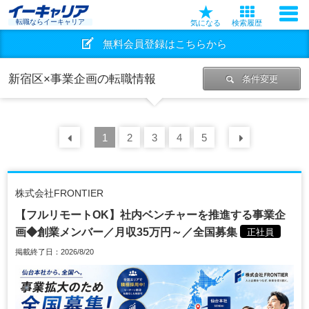
転職ならイーキャリア
気になる
検索履歴
無料会員登録はこちらから
新宿区×事業企画の転職情報
条件変更
前の
1
30
2
件
3
4
5
次の
30
株式会社FRONTIER
【フルリモートOK】社内ベンチャーを推進する事業企
画◆創業メンバー／月収35万円～／全国募集
正社員
掲載終了日：2026/8/20