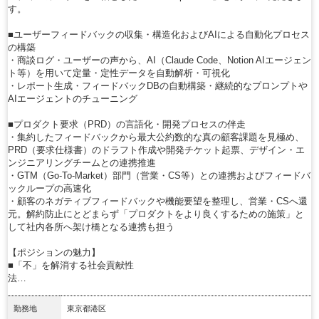
す。
■ユーザーフィードバックの収集・構造化およびAIによる自動化プロセス
の構築
・商談ログ・ユーザーの声から、AI（Claude Code、Notion AIエージェン
ト等）を用いて定量・定性データを自動解析・可視化
・レポート生成・フィードバックDBの自動構築・継続的なプロンプトや
AIエージェントのチューニング
■プロダクト要求（PRD）の言語化・開発プロセスの伴走
・集約したフィードバックから最大公約数的な真の顧客課題を見極め、
PRD（要求仕様書）のドラフト作成や開発チケット起票、デザイン・エ
ンジニアリングチームとの連携推進
・GTM（Go-To-Market）部門（営業・CS等）との連携およびフィードバ
ックループの高速化
・顧客のネガティブフィードバックや機能要望を整理し、営業・CSへ還
元。解約防止にとどまらず「プロダクトをより良くするための施策」と
して社内各所へ架け橋となる連携も担う
【ポジションの魅力】
■「不」を解消する社会貢献性
法…
勤務地
東京都港区