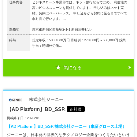
仕事内容
ビジネスローン事業部では、ネット銀行ならではの、 利便性の
高いビジネスローンを提供しています。 申し込みはネット完
結、契約はペーパーレス。 申し込みから契約に至るまですべて
非対面で行います。 ...
勤務地
東京都新宿区西新宿2-1-1 新宿三井ビル
給与
想定年収：500-1080万円 月給例：270,000円～550,000円 残業
手当：時間外労働...
気になる
株式会社ジーニー
【AD Platform】BD_SSP.
正社員
掲載終了日：2026/9/1
【AD Platform】BD_SSP/株式会社ジーニー（東証グロース上場）
ジーニーは、日本発の世界的なテクノロジー企業をつくりたいという