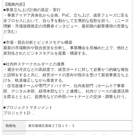
【職務内容】
■事業立ち上げ計画の策定・実行
・事業アイデア具体化から企画、PoC、立ち上げ、成長フェーズに至る
全プロセスにおいて、自ら手を動かして主導的な役割を担う。（ニーズ
理解・市場規模推定の消費者インタビュー、最初期の顧客獲得の営業な
ど含む）
■市場・競合分析とビジネスモデル構築
最新の市場動向や競合状況を分析し、事業機会を見極めた上で、他社と
差別化されたビジネスモデルを提案・構築する。
■社内外ステークホルダーとの連携
・週次や月次などの高頻度で、経営ボードに対して必要かつ的確な報告
と説明をすると共に、経営ボードの意向や指示を受けて新規事業立ち上
げを、軌道修正しながら推進する。
・住宅改修チームや専門アドバイザー、社内各部門（ホームケア事業
部、デジタル本部、経理本部など）と連携し、社内リソースの最適活用
を図るとともに、提携先などの外部パートナーとの交渉・調整も行う。
■プロジェクトマネジメント
プロジェクト計…
勤務地
東京都港区港南２丁目１５－３