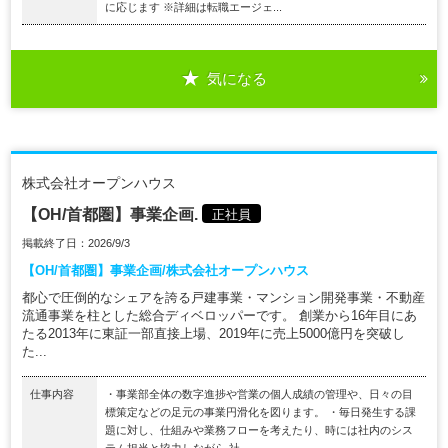
に応じます ※詳細は転職エージェ...
気になる
株式会社オープンハウス
【OH/首都圏】事業企画.
正社員
掲載終了日：2026/9/3
【OH/首都圏】事業企画/株式会社オープンハウス
都心で圧倒的なシェアを誇る戸建事業・マンション開発事業・不動産
流通事業を柱とした総合ディベロッパーです。 創業から16年目にあ
たる2013年に東証一部直接上場、2019年に売上5000億円を突破し
た...
仕事内容
・事業部全体の数字進捗や営業の個人成績の管理や、日々の目
標策定などの足元の事業円滑化を図ります。 ・毎日発生する課
題に対し、仕組みや業務フローを考えたり、時には社内のシス