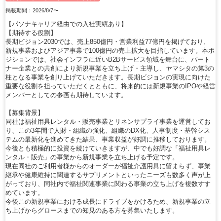
掲載期間：2026/8/7〜
【パソナキャリア経由での入社実績あり】
【期待する役割】
長期ビジョン2030では、売上850億円・営業利益77億円を掲げており、
新規事業およびアジア事業で100億円の売上拡大を目指しています。本ポ
ジションでは、社会インフラに近いB2Bサービス領域を舞台に、パート
ナー企業との共創により新規事業を立ち上げ・主導し、ヤマシタの第3の
柱となる事業を創り上げていただきます。長期ビジョンの実現に向けた
重要な役割を担っていただくとともに、将来的には新規事業のIPOや経営
メンバーとしての参画も期待しています。
【募集背景】
同社は福祉用具レンタル・販売事業とリネンサプライ事業を運営してお
り、この3年間で人財・組織の強化、組織のDX化、人事制度・基幹シス
テムの最新化を進めてきた結果、事業収益が好調に推移しております。
今後とも積極的に投資を続けていきますが、中でも好調な「福祉用具レ
ンタル・販売」の事業から新規事業を立ち上げる予定です。
現在同社のご利用者様からのオーダーが福祉介護用具に留まらず、事業
継承や健康維持に関連するサプリメントといったニーズも数多く声が上
がっており、同社内で福祉関連事業に関わる事業の立ち上げを複数すす
めています。
今後この新規事業における成長にドライブをかけるため、新規事業の立
ち上げからグロースまでの知見のある方を募集いたします。