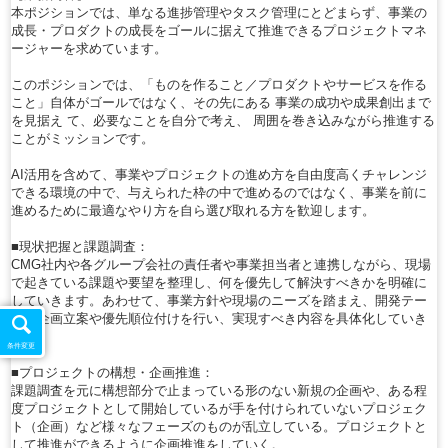
本ポジションでは、単なる進捗管理やタスク管理にとどまらず、事業の
成長・プロダクトの成長をゴールに据えて推進できるプロジェクトマネ
ージャーを求めています。
このポジションでは、「ものを作ること／プロダクトやサービスを作る
こと」自体がゴールではなく、その先にある 事業の成功や成果創出まで
を見据え て、必要なことを自分で考え、 周囲を巻き込みながら推進する
ことがミッションです。
AI活用を含めて、事業やプロジェクトの進め方を自由度高くチャレンジ
できる環境の中で、与えられた枠の中で進めるのではなく、事業を前に
進めるために最適なやり方を自ら選び取れる方を歓迎します。
■現状把握と課題調査：
CMG社内や各グループ会社の責任者や事業担当者と連携しながら、現場
で起きている課題や要望を整理し、何を優先して解決すべきかを明確に
していきます。あわせて、事業方針や現場のニーズを踏まえ、開発テー
マの企画立案や優先順位付けを行い、実現すべき内容を具体化していき
ます。
条件変更
■プロジェクトの構想・企画推進：
課題調査を元に構想部分で止まっている形のない新規の企画や、ある程
度プロジェクトとして開始しているが手を付けられていないプロジェク
ト（企画）など様々なフェーズのものが乱立している。プロジェクトと
して推進ができるように企画推進をしていく。