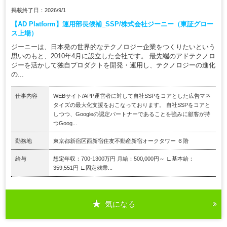
掲載終了日：2026/9/1
【AD Platform】運用部長候補_SSP/株式会社ジーニー（東証グロー
ス上場）
ジーニーは、日本発の世界的なテクノロジー企業をつくりたいという
思いのもと、2010年4月に設立した会社です。 最先端のアドテクノロ
ジーを活かして独自プロダクトを開発・運用し、テクノロジーの進化
の...
仕事内容
WEBサイト/APP運営者に対して自社SSPをコアとした広告マネ
タイズの最大化支援をおこなっております。 自社SSPをコアと
しつつ、Googleの認定パートナーであることを強みに顧客が持
つGoog...
勤務地
東京都新宿区西新宿住友不動産新宿オークタワー ６階
給与
想定年収：700-1300万円 月給：500,000円～ ∟基本給：
359,551円 ∟固定残業...
気になる