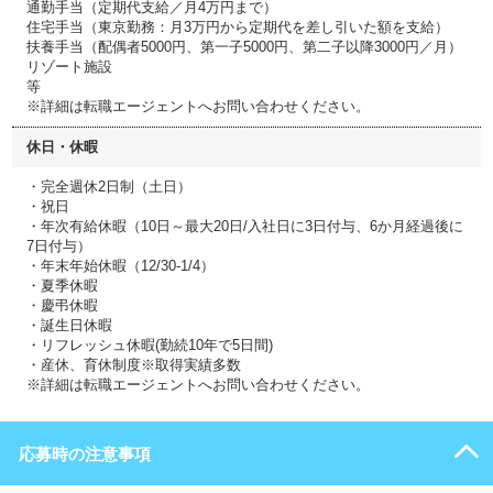
通勤手当（定期代支給／月4万円まで）
住宅手当（東京勤務：月3万円から定期代を差し引いた額を支給）
扶養手当（配偶者5000円、第一子5000円、第二子以降3000円／月）
リゾート施設
等
※詳細は転職エージェントへお問い合わせください。
休日・休暇
・完全週休2日制（土日）
・祝日
・年次有給休暇（10日～最大20日/入社日に3日付与、6か月経過後に
7日付与）
・年末年始休暇（12/30-1/4）
・夏季休暇
・慶弔休暇
・誕生日休暇
・リフレッシュ休暇(勤続10年で5日間)
・産休、育休制度※取得実績多数
※詳細は転職エージェントへお問い合わせください。
応募時の注意事項