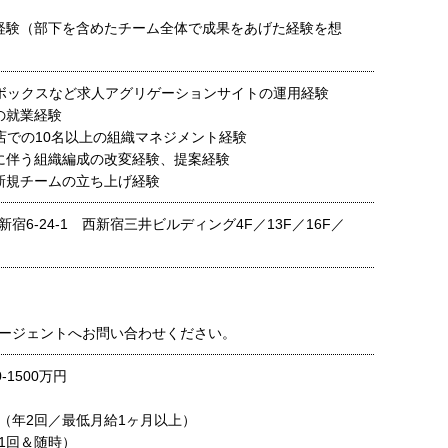
経験（部下を含めたチーム全体で成果をあげた経験を想
、求人ボックスなど求人アグリゲーションサイトの運用経験
の就業経験
理店での10名以上の組織マネジメント経験
に伴う組織編成の改変経験、提案経験
新規チームの立ち上げ経験
宿6-24-1 西新宿三井ビルディング4F／13F／16F／
ージェントへお問い合わせください。
-1500万円
（年2回／最低月給1ヶ月以上）
1回＆随時）