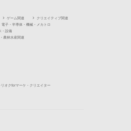
ゲーム関連
クリエイティブ関連
・電子・半導体・機械・メカトロ
木・設備
・農林水産関連
ャリオクforマーケ・クリエイター