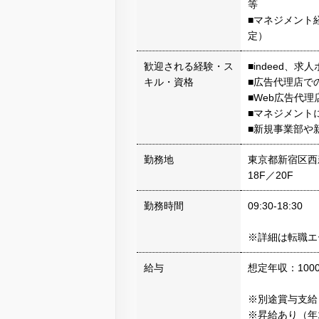
等
■マネジメント
定）
歓迎される経験・ス
■indeed
キル・資格
■広告代理店で
■Web広告代
■マネジメント
■新規事業部や
勤務地
東京都新宿区西新
18F／20F
勤務時間
09:30-18:30
※詳細は転職エ
給与
想定年収：1000
※別途賞与支給
※昇給あり（年