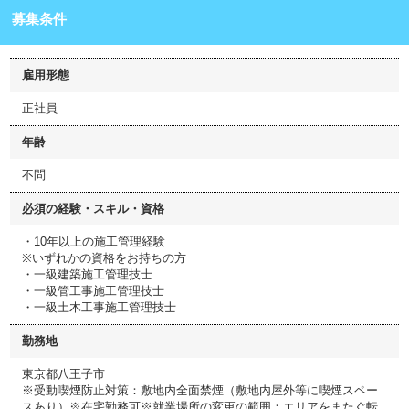
募集条件
雇用形態
正社員
年齢
不問
必須の経験・スキル・資格
・10年以上の施工管理経験
※いずれかの資格をお持ちの方
・一級建築施工管理技士
・一級管工事施工管理技士
・一級土木工事施工管理技士
勤務地
東京都八王子市
※受動喫煙防止対策：敷地内全面禁煙（敷地内屋外等に喫煙スペー
スあり）※在宅勤務可※就業場所の変更の範囲：エリアをまたぐ転