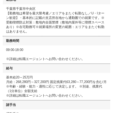
千葉県千葉市中央区
【勤務地は希望を最大限考慮／エリアをまたぐ転勤なし／U・Iター
ン歓迎】・基本的に記載の支店所在地から通勤圏での就業です。※
受動喫煙防止対策：敷地内全面禁煙（敷地内屋外等に喫煙スペース
あり）※在宅勤務可※就業場所の変更の範囲：エリアをまたぐ転勤
はありません。
勤務時間
09:00-18:00
※詳細は転職エージェントへお問い合わせください。
給与
基本給20～25万円
月給：268,280円～327,200円 固定残業代63,280～77,200円を含む/月
※年齢・経験・能力・適性に応じて決定します。 ※別途、残業代
（1分単位）全額支給
※詳細は転職エージェントへお問い合わせください。
諸手当